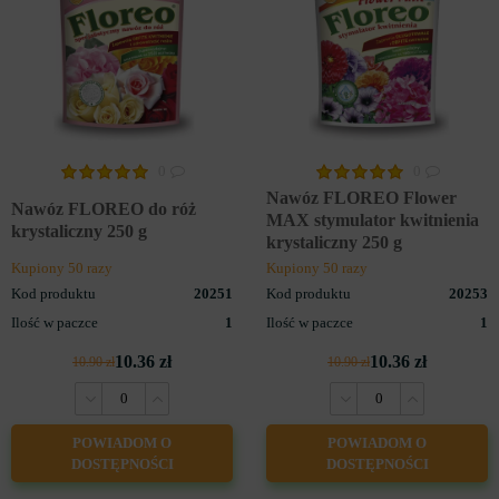
NAWOZY DO KWIATÓW
0
0
Nawóz FLOREO Flower
Nawóz FLOREO do róż
MAX stymulator kwitnienia
krystaliczny 250 g
krystaliczny 250 g
Kupiony 50 razy
Kupiony 50 razy
Kod produktu
20251
Kod produktu
20253
Ilość w paczce
1
Ilość w paczce
1
10.36 zł
10.36 zł
10.90 zł
10.90 zł
POWIADOM O
POWIADOM O
NAWOZY DO ROŚLIN
DOSTĘPNOŚCI
DOSTĘPNOŚCI
DONICZKOWYCH