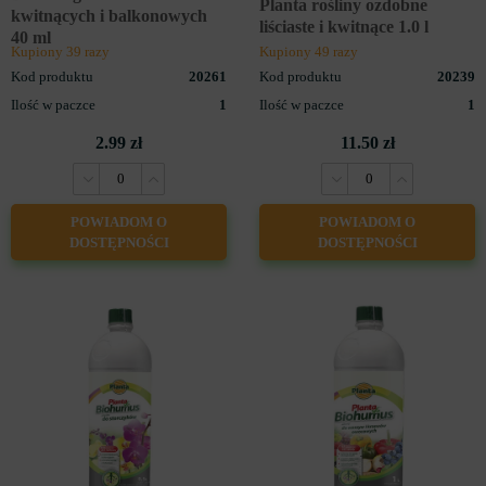
Planta rośliny ozdobne
kwitnących i balkonowych
liściaste i kwitnące 1.0 l
40 ml
NAWOZY ORGANICZNE
Kupiony 39 razy
Kupiony 49 razy
Kod produktu
20261
Kod produktu
20239
Ilość w paczce
1
Ilość w paczce
1
2.99 zł
11.50 zł
POWIADOM O
POWIADOM O
DOSTĘPNOŚCI
DOSTĘPNOŚCI
NAWOZY UNIWERSALNE