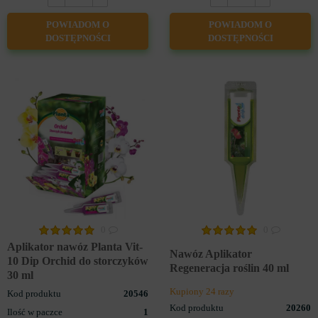
POWIADOM O
POWIADOM O
DOSTĘPNOŚCI
DOSTĘPNOŚCI
NAWOZY DO WARZYW I OWOCÓW
0
0
Aplikator nawóz Planta Vit-
Nawóz Aplikator
10 Dip Orchid do storczyków
Regeneracja roślin 40 ml
30 ml
Kupiony 24 razy
Kod produktu
20546
Kod produktu
20260
Ilość w paczce
1