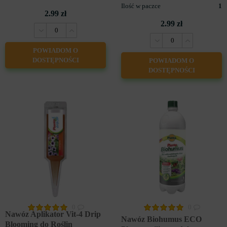
Ilość w paczce
1
2.99 zł
2.99 zł
POWIADOM O
DOSTĘPNOŚCI
POWIADOM O
DOSTĘPNOŚCI
NAWOZY JESIENNE
0
0
Nawóz Aplikator Vit-4 Drip
Nawóz Biohumus ECO
Blooming do Roślin