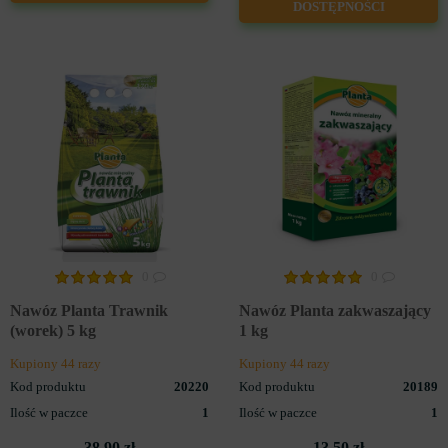
DOSTĘPNOŚCI
0
0
Nawóz Planta Trawnik
Nawóz Planta zakwaszający
(worek) 5 kg
1 kg
Kupiony 44 razy
Kupiony 44 razy
Kod produktu
20220
Kod produktu
20189
Ilość w paczce
1
Ilość w paczce
1
38.90 zł
13.50 zł