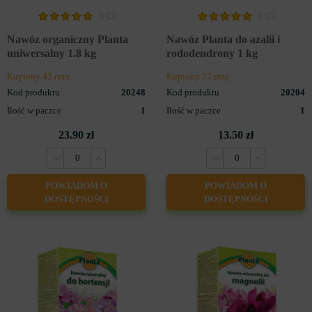
0
0
Nawóz organiczny Planta
Nawóz Planta do azalii i
uniwersalny 1.8 kg
rododendrony 1 kg
Kupiony 42 razy
Kupiony 22 razy
Kod produktu
20248
Kod produktu
20204
Ilość w paczce
1
Ilość w paczce
1
23.90 zł
13.50 zł
POWIADOM O
POWIADOM O
DOSTĘPNOŚCI
DOSTĘPNOŚCI