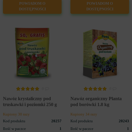
POWIADOM O
POWIADOM O
DOSTĘPNOŚCI
DOSTĘPNOŚCI
0
0
Nawóz krystaliczny pod
Nawóz organiczny Planta
truskawki i poziomki 250 g
pod borówki 1.8 kg
Kupiony 30 razy
Kupiony 34 razy
Kod produktu
20257
Kod produktu
20243
Ilość w paczce
1
Ilość w paczce
1