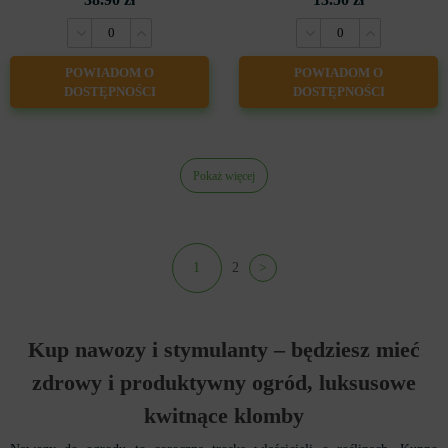
POWIADOM O
POWIADOM O
DOSTĘPNOŚCI
DOSTĘPNOŚCI
Pokaż więcej
1
2
>
Kup nawozy i stymulanty
– będziesz
mieć
zdrowy i produktywny ogród, luksusowe
kwitnące klomby