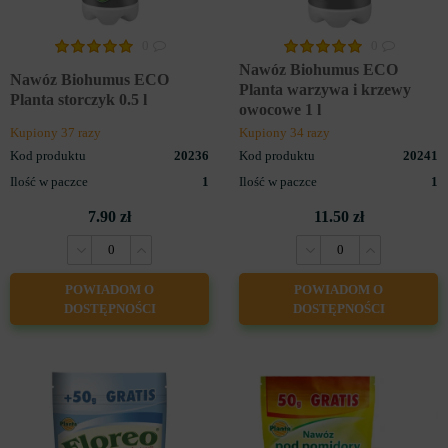
0
0
Nawóz Biohumus ECO
Nawóz Biohumus ECO
Planta warzywa i krzewy
Planta storczyk 0.5 l
owocowe 1 l
Kupiony 37 razy
Kupiony 34 razy
Kod produktu
20236
Kod produktu
20241
Ilość w paczce
1
Ilość w paczce
1
7.90 zł
11.50 zł
POWIADOM O
POWIADOM O
DOSTĘPNOŚCI
DOSTĘPNOŚCI