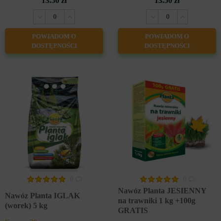
13.50 zł
13.50 zł
POWIADOM O
POWIADOM O
DOSTĘPNOŚCI
DOSTĘPNOŚCI
0
0
Nawóz Planta JESIENNY
Nawóz Planta IGLAK
na trawniki 1 kg +100g
(worek) 5 kg
GRATIS