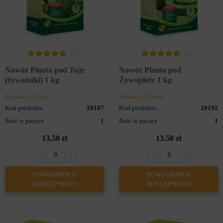
0
0
Nawóz Planta pod Tuje
Nawóz Planta pod
(żywotniki) 1 kg
Żywopłoty 1 kg
Kupiony 22 razy
Kupiony 50 razy
Kod produktu
20187
Kod produktu
20192
Ilość w paczce
1
Ilość w paczce
1
13.50 zł
13.50 zł
POWIADOM O
POWIADOM O
DOSTĘPNOŚCI
DOSTĘPNOŚCI