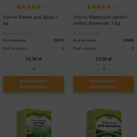
0
0
Nawóz Planta pod Iglaki 1
Nawóz Planta pod ogórki i
kg
rośliny dyniowate 1 kg
Kupiony 25 razy
Kupiony 45 razy
Kod produktu
20195
Kod produktu
20200
Ilość w paczce
1
Ilość w paczce
1
13.50 zł
13.50 zł
POWIADOM O
POWIADOM O
DOSTĘPNOŚCI
DOSTĘPNOŚCI