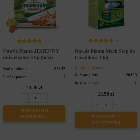
0
0
Nawóz Planta JESIENNY
Nawóz Planta Mech Stop do
uniwersalny 3 kg (folia)
trawników 1 kg
Kupiony 36 razy
Kod produktu
33147
Kod produktu
20199
Ilość w paczce
1
Ilość w paczce
1
23.20 zł
13.50 zł
POWIADOM O
DOSTĘPNOŚCI
POWIADOM O
DOSTĘPNOŚCI