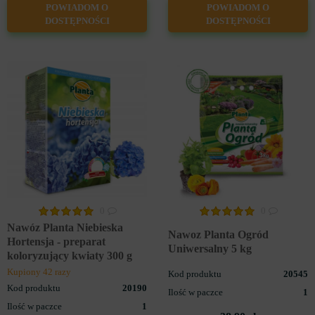
POWIADOM O
POWIADOM O
DOSTĘPNOŚCI
DOSTĘPNOŚCI
0
0
Nawóz Planta Niebieska
Nawoz Planta Ogród
Hortensja - preparat
Uniwersalny 5 kg
koloryzujący kwiaty 300 g
Kupiony 42 razy
Kod produktu
20545
Kod produktu
20190
Ilość w paczce
1
Ilość w paczce
1