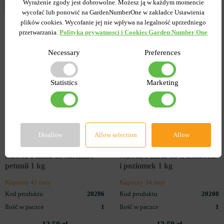
Wyrażenie zgody jest dobrowolne. Możesz ją w każdym momencie
DOSTĘPNOŚCI
DOSTĘPNOŚCI
wycofać lub ponowić na GardenNumberOne w zakładce Ustawienia
plików cookies. Wycofanie jej nie wpływa na legalność uprzedniego
przetwarzania.
Polityka prywatnosci i Cookies Garden Number One
Necessary
Preferences
Statistics
Marketing
Disallow
Allow selection
Allow
0
0
Nawóz Planta do surfinii i
Nawoz Planta do truskawek
petunii 1 kg
i poziomek 1 kg
Kupiony 41 razy
Kupiony 34 razy
Kod produktu
20206
Kod produktu
20208
Ilość w paczce
1
Ilość w paczce
1