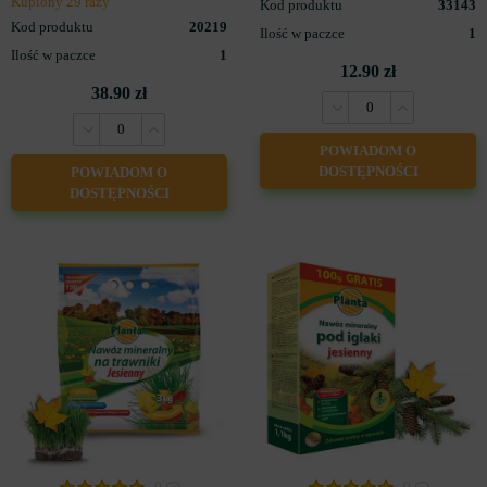
Kupiony 29 razy
Kod produktu
33143
Kod produktu
20219
Ilość w paczce
1
Ilość w paczce
1
12.90 zł
38.90 zł
POWIADOM O
DOSTĘPNOŚCI
POWIADOM O
DOSTĘPNOŚCI
0
0