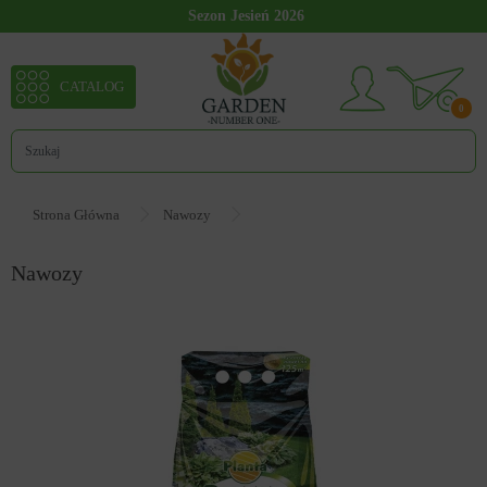
Sezon Jesień 2026
CATALOG
0
Strona Główna
Nawozy
Nawozy
90308