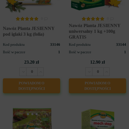
0
0
Nawóz Planta JESIENNY
Nawóz Planta JESIENNY
uniwersalny 1 kg +100g
pod iglaki 3 kg (folia)
GRATIS
Kod produktu
33146
Kod produktu
33144
Ilość w paczce
1
Ilość w paczce
1
23.20 zł
12.90 zł
POWIADOM O
POWIADOM O
DOSTĘPNOŚCI
DOSTĘPNOŚCI