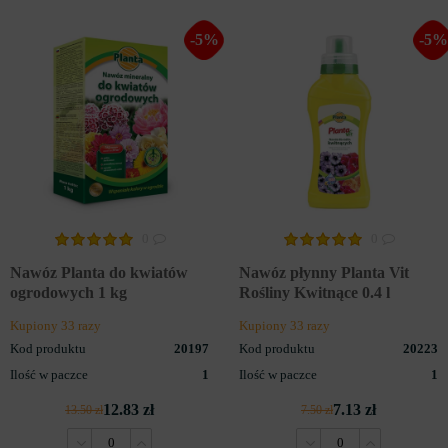
-5%
-5%
0
0
Nawóz Planta do kwiatów
Nawóz płynny Planta Vit
ogrodowych 1 kg
Rośliny Kwitnące 0.4 l
Kupiony 33 razy
Kupiony 33 razy
NAWOZY DO TRAWY
Kod produktu
20197
Kod produktu
20223
Ilość w paczce
1
Ilość w paczce
1
12.83 zł
7.13 zł
13.50 zł
7.50 zł