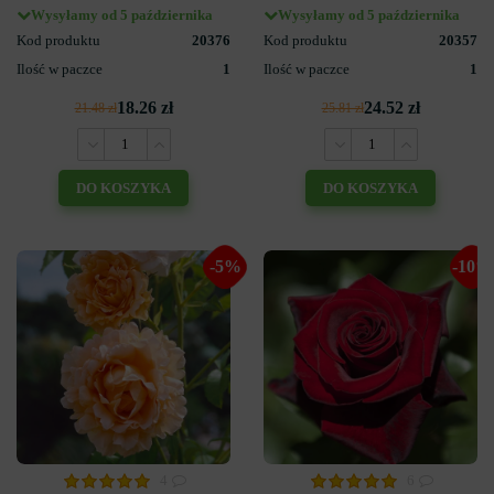
Wysyłamy od 5 października
Wysyłamy od 5 października
Kod produktu
20376
Kod produktu
20357
Ilość w paczce
1
Ilość w paczce
1
18.26 zł
24.52 zł
21.48 zł
25.81 zł
DO KOSZYKA
DO KOSZYKA
-5%
-10%
4
6