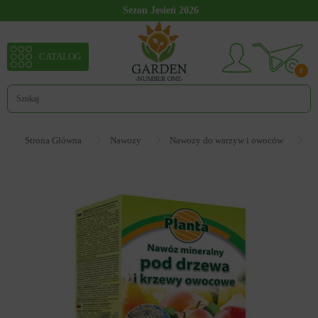
Sezon Jesień 2026
CATALOG
0
Strona Główna
Nawozy
Nawozy do warzyw i owoców
N