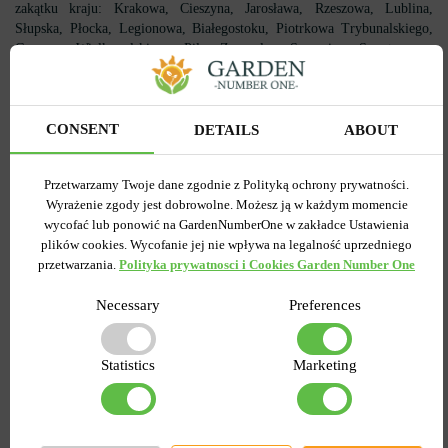
zakątku kraju: Krakowa, Cieszyna, Jarosława, Rzeszowa, Lublina,
Słupska, Płocka, Legionowa, Białegostoku, Piotrkowa Trybunalskiego,
Gorzowa Wielkopolskiego, Piły, Zgorzelca, Szczecina, Sopotu oraz
innych miejscowości kraju.
CONSENT
DETAILS
ABOUT
Przetwarzamy Twoje dane zgodnie z Polityką ochrony prywatności.
Ostatnio przeglądane
Wyrażenie zgody jest dobrowolne. Możesz ją w każdym momencie
wycofać lub ponowić na GardenNumberOne w zakładce Ustawienia
towary
plików cookies. Wycofanie jej nie wpływa na legalność uprzedniego
przetwarzania.
Polityka prywatnosci i Cookies Garden Number One
Necessary
Preferences
Statistics
Marketing