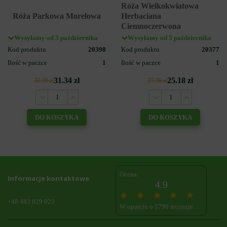
Róża Wielkokwiatowa
Róża Parkowa Morelowa
Herbaciana
Ciemnoczerwona
Wysyłamy od 5 października
Wysyłamy od 5 października
Kod produktu
20398
Kod produktu
20377
Ilość w paczce
1
Ilość w paczce
1
31.34 zł
25.18 zł
32.99 zł
27.98 zł
DO KOSZYKA
DO KOSZYKA
Ocena:
Informacje kontaktowe
4.9
+48 483 829 023
W oparciu o 1790 recenzje