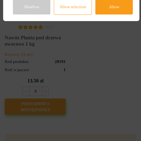
Disallow
Allow selection
Allow
0
Nawóz Planta pod drzewa
owocowe 1 kg
Kupiony 24 razy
Kod produktu
20191
Ilość w paczce
1
13.50 zł
POWIADOM O
DOSTĘPNOŚCI