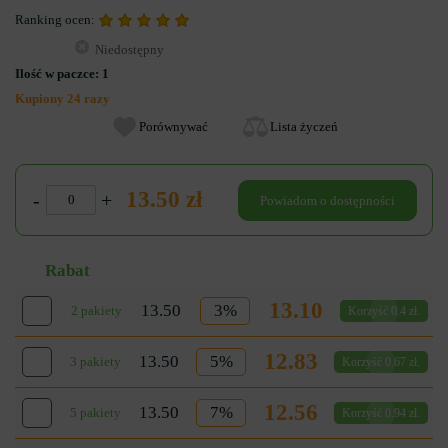
Ranking ocen:
Niedostępny
Ilość w paczce:
1
Kupiony 24 razy
Porównywać
Lista życzeń
13.50 zł
-
+
Powiadom o dostępności
Rabat
13.10
13.50
3%
2 pakiety
Korzyść 0.4 zł.
12.83
13.50
5%
3 pakiety
Korzyść 0.67 zł.
12.56
13.50
7%
5 pakiety
Korzyść 0.94 zł.