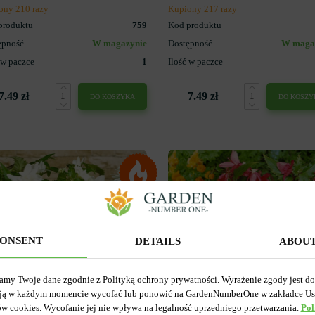
ony 210 razy
Kupiony 217 razy
produktu
759
Kod produktu
ępność
W magazynie
Dostępność
W maga
 w paczce
1
Ilość w paczce
7.49 zł
7.49 zł
DO KOSZYKA
DO KOSZY
ONSENT
DETAILS
ABOU
amy Twoje dane zgodnie z Polityką ochrony prywatności. Wyrażenie zgody jest d
ją w każdym momencie wycofać lub ponowić na GardenNumberOne w zakładce Us
ów cookies. Wycofanie jej nie wpływa na legalność uprzedniego przetwarzania.
Pol