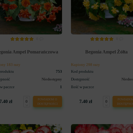
0
0
egonia Ampel Pomarańczowa
Begonia Ampel Żółta
ony 183 razy
Kupiony 298 razy
produktu
753
Kod produktu
ępność
Niedostępny
Dostępność
Niedos
 w paczce
1
Ilość w paczce
POWIADOM O
POWIADOM
7.40 zł
7.40 zł
DOSTĘPNOŚCI
DOSTĘPNO