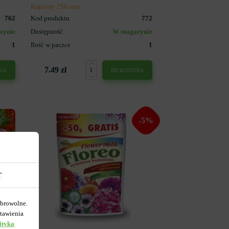
Kupiony 256 razy
762
Kod produktu
772
zynie
Dostępność
W magazynie
1
Ilość w paczce
1
7.49 zł
KA
DO KOSZYKA
-5%
T
obrowolne.
tawienia
ityka