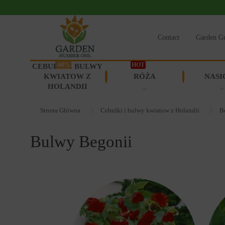
Contact
Garden G
-60%
HOT
CEBULKI I BULWY
KWIATOW Z
RÓŻA
NASI
HOLANDII
Strona Główna
Cebulki i bulwy kwiatow z Holandii
B
Bulwy Begonii
90046