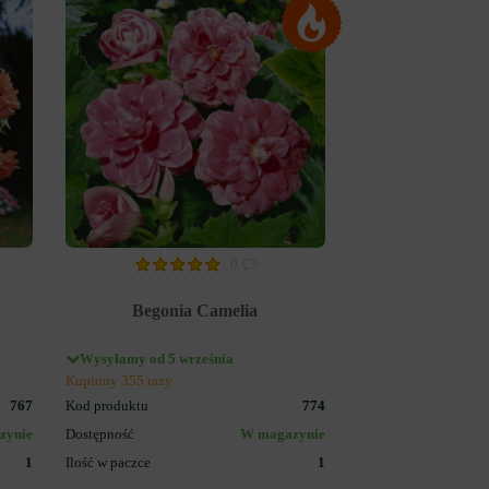
0
Begonia Camelia
Wysyłamy od 5 września
Kupiony 355 razy
767
Kod produktu
774
zynie
Dostępność
W magazynie
1
Ilość w paczce
1