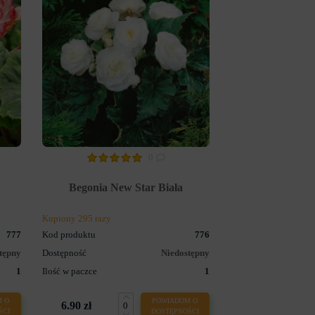
0
Begonia New Star Biała
Kupiony 295 razy
777
Kod produktu
776
tępny
Dostępność
Niedostępny
1
Ilość w paczce
1
 O
POWIADOM O
6.90 zł
ŚCI
DOSTĘPNOŚCI