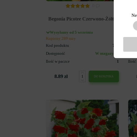
0
Ne
Begonia Picotee Czerwono-Żółta
Wysyłamy od 5 września
Wy
Kupiony 289 razy
Kupi
Kod produktu
771
Kod 
Dostępność
W magazynie
Dost
Ilość w paczce
1
Ilość
8.89 zł
DO KOSZYKA