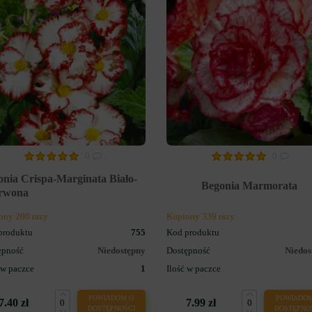
0
0
nia Crispa-Marginata Biało-
Begonia Marmorata
rwona
ony 200 razy
Kupiony 339 razy
produktu
755
Kod produktu
ępność
Niedostępny
Dostępność
Niedos
 w paczce
1
Ilość w paczce
POWIADOM O
POWIADOM
7.40 zł
7.99 zł
DOSTĘPNOŚCI
DOSTĘPNO