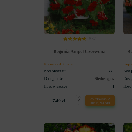
0
Begonia Ampel Czerwona
B
Kupiony 416 razy
Kupi
Kod produktu
779
Kod 
Dostępność
Niedostępny
Dost
Ilość w paczce
1
Ilość
POWIADOM O
7.40 zł
DOSTĘPNOŚCI