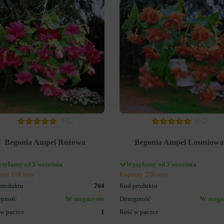
BEGONIA RÓŻNE ODMIANY
BEGONIA ZWISAJĄCA
0
0
Begonia Ampel Różowa
Begonia Ampel Łososiowa
syłamy od 5 września
Wysyłamy od 5 września
ony 198 razy
Kupiony 226 razy
produktu
764
Kod produktu
ępność
W magazynie
Dostępność
W maga
 w paczce
1
Ilość w paczce