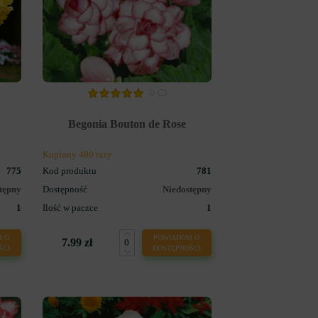
0
Begonia Bouton de Rose
Kupiony 480 razy
775
Kod produktu
781
tępny
Dostępność
Niedostępny
1
Ilość w paczce
1
 O
POWIADOM O
7.99 zł
ŚCI
DOSTĘPNOŚCI