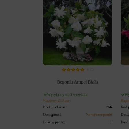
BEGONIA PEŁNA
0
Begonia Ampel Biała
Wysyłamy od 5 września
Wy
Kupiony 213 razy
Kupi
Kod produktu
756
Kod 
Dostępność
Na wyczerpaniu
Dost
Ilość w paczce
1
Ilość