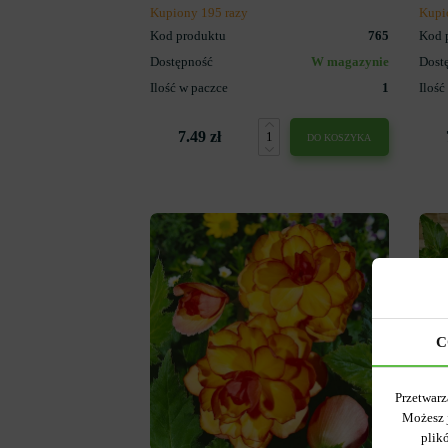
Kupiony 195 razy
Kupi
Kod produktu
765
Kod 
Dostępność
W magazynie
Dost
Ilość w paczce
1
Ilość
7.49 zł
DO KOSZYKA
C
Przetwarz
Możesz 
plik