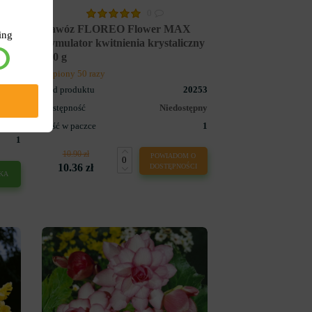
0
Nawóz FLOREO Flower MAX
ing
a
stymulator kwitnienia krystaliczny
250 g
Kupiony 50 razy
Kod produktu
20253
747
Dostępność
Niedostępny
zynie
Ilość w paczce
1
1
10.90 zł
POWIADOM O
10.36 zł
DOSTĘPNOŚCI
KA