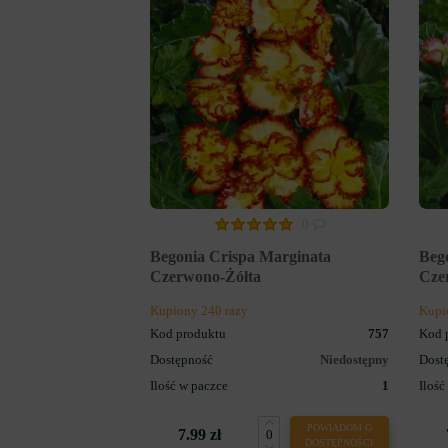
0
Begonia Crispa Marginata
Bego
Czerwono-Żółta
Cze
Kupiony 240 razy
Kupi
Kod produktu
757
Kod 
Dostępność
Niedostępny
Dost
Ilość w paczce
1
Ilość
POWIADOM O
7.99 zł
DOSTĘPNOŚCI