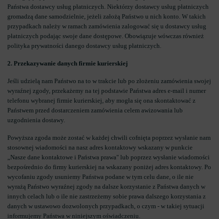
Państwa dostawcy usług płatniczych. Niektórzy dostawcy usług płatniczych
gromadzą dane samodzielnie, jeżeli założą Państwo u nich konto. W takich
przypadkach należy w ramach zamówienia zalogować się u dostawcy usług
płatniczych podając swoje dane dostępowe. Obowiązuje wówczas również
polityka prywatności danego dostawcy usług płatniczych.
2. Przekazywanie danych firmie kurierskiej
Jeśli udzielą nam Państwo na to w trakcie lub po złożeniu zamówienia swojej
wyraźnej zgody, przekażemy na tej podstawie Państwa adres e-mail i numer
telefonu wybranej firmie kurierskiej, aby mogła się ona skontaktować z
Państwem przed dostarczeniem zamówienia celem awizowania lub
uzgodnienia dostawy.
Powyższa zgoda może zostać w każdej chwili cofnięta poprzez wysłanie nam
stosownej wiadomości na nasz adres kontaktowy wskazany w punkcie
„Nasze dane kontaktowe i Państwa prawa" lub poprzez wysłanie wiadomości
bezpośrednio do firmy kurierskiej na wskazany poniżej adres kontaktowy. Po
wycofaniu zgody usuniemy Państwa podane w tym celu dane, o ile nie
wyrażą Państwo wyraźnej zgody na dalsze korzystanie z Państwa danych w
innych celach lub o ile nie zastrzeżemy sobie prawa dalszego korzystania z
danych w ustawowo dozwolonych przypadkach, o czym - w takiej sytuacji
informujemy Państwa w niniejszym oświadczeniu.