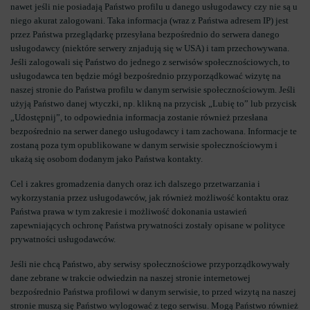
nawet jeśli nie posiadają Państwo profilu u danego usługodawcy czy nie są u
niego akurat zalogowani. Taka informacja (wraz z Państwa adresem IP) jest
przez Państwa przeglądarkę przesyłana bezpośrednio do serwera danego
usługodawcy (niektóre serwery znjadują się w USA) i tam przechowywana.
Jeśli zalogowali się Państwo do jednego z serwisów społecznościowych, to
usługodawca ten będzie mógł bezpośrednio przyporządkować wizytę na
naszej stronie do Państwa profilu w danym serwisie społecznościowym. Jeśli
użyją Państwo danej wtyczki, np. klikną na przycisk „Lubię to” lub przycisk
„Udostępnij”, to odpowiednia informacja zostanie również przesłana
bezpośrednio na serwer danego usługodawcy i tam zachowana. Informacje te
zostaną poza tym opublikowane w danym serwisie społecznościowym i
ukażą się osobom dodanym jako Państwa kontakty.
Cel i zakres gromadzenia danych oraz ich dalszego przetwarzania i
wykorzystania przez usługodawców, jak również możliwość kontaktu oraz
Państwa prawa w tym zakresie i możliwość dokonania ustawień
zapewniających ochronę Państwa prywatności zostały opisane w polityce
prywatności usługodawców.​
Jeśli nie chcą Państwo, aby serwisy społecznościowe przyporządkowywały
dane zebrane w trakcie odwiedzin na naszej stronie internetowej
bezpośrednio Państwa profilowi w danym serwisie, to przed wizytą na naszej
stronie muszą się Państwo wylogować z tego serwisu. Mogą Państwo również