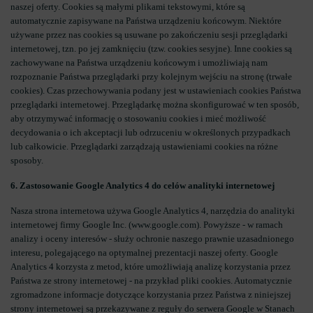
naszej oferty. Cookies są małymi plikami tekstowymi, które są
automatycznie zapisywane na Państwa urządzeniu końcowym. Niektóre
używane przez nas cookies są usuwane po zakończeniu sesji przeglądarki
internetowej, tzn. po jej zamknięciu (tzw. cookies sesyjne). Inne cookies są
zachowywane na Państwa urządzeniu końcowym i umożliwiają nam
rozpoznanie Państwa przeglądarki przy kolejnym wejściu na stronę (trwałe
cookies). Czas przechowywania podany jest w ustawieniach cookies Państwa
przeglądarki internetowej. Przeglądarkę można skonfigurować w ten sposób,
aby otrzymywać informację o stosowaniu cookies i mieć możliwość
decydowania o ich akceptacji lub odrzuceniu w określonych przypadkach
lub całkowicie. Przeglądarki zarządzają ustawieniami cookies na różne
sposoby.
6. Zastosowanie Google Analytics 4 do celów analityki internetowej
Nasza strona internetowa używa Google Analytics 4, narzędzia do analityki
internetowej firmy Google Inc. (www.google.com). Powyższe - w ramach
analizy i oceny interesów - służy ochronie naszego prawnie uzasadnionego
interesu, polegającego na optymalnej prezentacji naszej oferty. Google
Analytics 4 korzysta z metod, które umożliwiają analizę korzystania przez
Państwa ze strony internetowej - na przykład pliki cookies. Automatycznie
zgromadzone informacje dotyczące korzystania przez Państwa z niniejszej
strony internetowej są przekazywane z reguły do serwera Google w Stanach