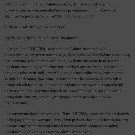
całkowicie uniemożliwić załadowanie na stronie wtyczek stosując
odpowiednie rozszerzenia dla Państwa przeglądarki, np. blokowanie
skryptów za pomocą „NoScript“ (
http://noscript.net/)
."
9. Prawa osób, których dane dotyczą
Każda osoba, której dane dotyczą, ma prawo:
- dostępu (art. 15 RODO) - uzyskania od Administratora danych
potwierdzenia, czy przetwarzane są jej dane osobowe. Jeżeli dane o osobie są
przetwarzane, jest ona uprawniona do uzyskania dostępu do nich oraz
uzyskania następujących informacji: o celach przetwarzania, kategoriach
danych osobowych, odbiorcach lub kategoriach odbiorców, którym dane
zostały lub zostaną ujawnione, o okresie przechowywania danych lub o
kryteriach ich ustalania, o prawie do żądania sprostowania, usunięcia lub
ograniczenia przetwarzania danych osobowych przysługujących osobie,
której dane dotyczą, oraz do wniesienia sprzeciwu wobec takiego
przetwarzania;
- do otrzymania kopii danych (art. 15 ust.3 RODO) - uzyskania kopii danych
podlegających przetwarzaniu, przy czym pierwsza kopia jest bezpłatna, a za
kolejne kopie Administrator danych może nałożyć opłatę w rozsądnej
wysokości, wynikającą z kosztów administracyjnych;