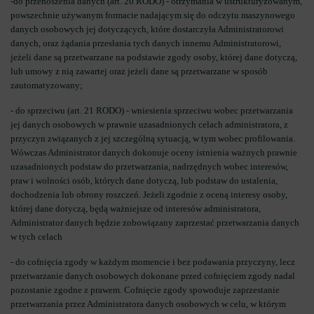
-do przenoszenia danych (art. 20 RODO) - otrzymania w ustrukturyzowanym,
powszechnie używanym formacie nadającym się do odczytu maszynowego
danych osobowych jej dotyczących, które dostarczyła Administratorowi
danych, oraz żądania przesłania tych danych innemu Administratorowi,
jeżeli dane są przetwarzane na podstawie zgody osoby, której dane dotyczą,
lub umowy z nią zawartej oraz jeżeli dane są przetwarzane w sposób
zautomatyzowany;
- do sprzeciwu (art. 21 RODO) - wniesienia sprzeciwu wobec przetwarzania
jej danych osobowych w prawnie uzasadnionych celach administratora, z
przyczyn związanych z jej szczególną sytuacją, w tym wobec profilowania.
Wówczas Administrator danych dokonuje oceny istnienia ważnych prawnie
uzasadnionych podstaw do przetwarzania, nadrzędnych wobec interesów,
praw i wolności osób, których dane dotyczą, lub podstaw do ustalenia,
dochodzenia lub obrony roszczeń. Jeżeli zgodnie z oceną interesy osoby,
której dane dotyczą, będą ważniejsze od interesów administratora,
Administrator danych będzie zobowiązany zaprzestać przetwarzania danych
w tych celach
- do cofnięcia zgody w każdym momencie i bez podawania przyczyny, lecz
przetwarzanie danych osobowych dokonane przed cofnięciem zgody nadal
pozostanie zgodne z prawem. Cofnięcie zgody spowoduje zaprzestanie
przetwarzania przez Administratora danych osobowych w celu, w którym