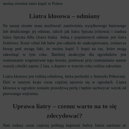
można również tanio kupić w Polsce.
Liatra kłosowa – odmiany
Na naszej stronie masz możliwość zamówienia wysyłkowego hurtowego
lub detalicznego jej odmian, takich jak liatra Spicata (różowa) i rzadsza
liatra Spicata Alba (liatra biała). Jedną z popularnych odmian jest liatra
fioletowa. Koszt cebul lub bulw jest całkiem do zaakceptowania, zwłaszcza
biorąc pod uwagę fakt, że można kupić 5 kopii na raz, które mogą
zakwitnąć w tym roku. Bardziej atrakcyjne dla ogrodników jest
rozmnażanie wegetatywne tego kwiatu, ponieważ przy rozmnażaniu nasion
rozwój cebulki zajmie 2 lata, a dopiero w trzecim roku roślina zakwitnie.
Liatra kłosowa jest rośliną cebulową, która pochodzi z Ameryki Północnej.
Dziś w naszym kraju coraz częściej uprawia się w ogrodach. Liatra
kłosowa w ogrodzie zostanie prawdziwą perłą i będzie zachwycać wzrok od
pierwszego wejrzenia.
Uprawa liatry
– czemu warto na to się
zdecydować?
Nasi rodacy coraz częściej próbują kupować bulwy liatris zarówno ze