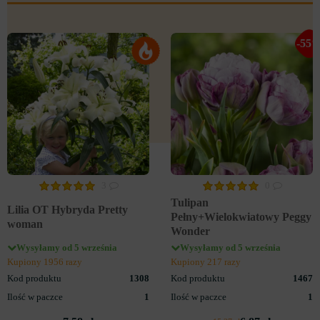
-55
3
0
Tulipan
Lilia OT Hybryda Pretty
Pełny+Wielokwiatowy Peggy
woman
Wonder
Wysyłamy od 5 września
Wysyłamy od 5 września
Kupiony 1956 razy
Kupiony 217 razy
Kod produktu
1308
Kod produktu
1467
Ilość w paczce
1
Ilość w paczce
1