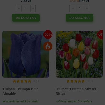
7.58 zł
6.87 zł
15.27 zł
DO KOSZYKA
DO KOSZYKA
-55%
-60
3
3
Tulipan Triumph Blue
Tulipan Triumph Mix 8/10
Aimable
50 szt
Wysyłamy od 5 września
Wysyłamy od 5 września