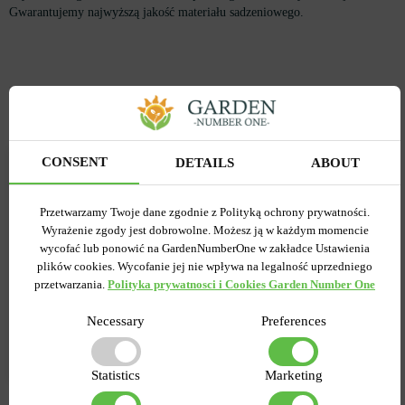
Gwarantujemy najwyższą jakość materiału sadzeniowego.
Recenzje
CONSENT
DETAILS
ABOUT
02.12.2022
Maria
Przetwarzamy Twoje dane zgodnie z Polityką ochrony prywatności.
Te kwiaty świeczki bardzo dobrze rosną w słońcu, dlatego je
Wyrażenie zgody jest dobrowolne. Możesz ją w każdym momencie
wybieram. Kupiłam u Państwa odmiany różowe i fioletowe.
wycofać lub ponowić na GardenNumberOne w zakładce Ustawienia
Połączyłam ich z funkiami. Wcześniej próbowałam uprawiać z
plików cookies. Wycofanie jej nie wpływa na legalność uprzedniego
nasion, zostałam przekonana, że jest to bardzo trudny i długi
przetwarzania.
Polityka prywatnosci i Cookies Garden Number One
proces. Dlatego radzę natychmiast kupić bulwy i posadzić.
Zakwitły nie w ciągu 1-2 lat, ale bezpośrednio w tym samym roku.
Necessary
Preferences
Odpowiedz
Statistics
Marketing