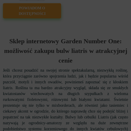
POWIADOM O
DOSTĘPNOŚCI
Sklep internetowy
Garden Number One
:
możliwość zakupu bulw liatris w atrakcyjnej
cenie
Jeśli chcesz posadzić na swojej stronie spektakularną, niezwykłą roślinę,
która przyciągnie zarówno spojrzenia ludzi, jak i będzie popularna wśród
pszczół, motyli i innych owadów, powinieneś zapoznać się z kłoskiem
liatris. Roślina ta ma bardzo atrakcyjny wygląd, składa się ze smukłych
kwiatostanów wiechowatych na długich szypułkach z wieloma
rurkowatymi fioletowymi, różowymi lub białymi kwiatami. Świetnie
prezentuje się nie tylko w mixborderach, ale również jako tasiemiec i
ciekawy akcent w ogrodzie, do którego naprawdę chce się podejść bliżej i
popatrzeć na tak niezwykłe kształty. Bulwy lub cebulki Liatris (jak często
nazywają je ogrodnicy-amatorzy ze względu na duże zewnętrzne
podobieństwo systemu korzeniowego do innych kwiatów cebulowych)