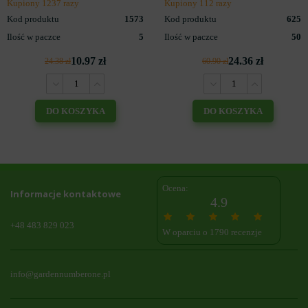
Kupiony 1237 razy
Kupiony 112 razy
Kod produktu
1573
Kod produktu
625
Ilość w paczce
5
Ilość w paczce
50
10.97 zł
24.36 zł
24.38 zł
60.90 zł
DO KOSZYKA
DO KOSZYKA
Ocena:
Informacje kontaktowe
4.9
+48 483 829 023
W oparciu o 1790 recenzje
info@gardennumberone.pl