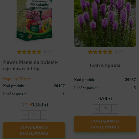
0
0
Nawóz Planta do kwiatów
Liatris Spicata
ogrodowych 1 kg
Kupiony 33 razy
Kod produktu
20037
Kod produktu
20197
Ilość w paczce
5
Ilość w paczce
1
6.70 zł
12.83 zł
13.50 zł
POWIADOM O
DOSTĘPNOŚCI
POWIADOM O
DOSTĘPNOŚCI