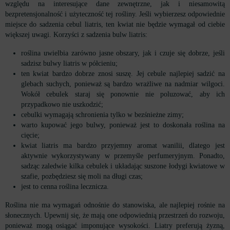
względu na interesujące dane zewnętrzne, jak i niesamowitą
bezpretensjonalność i użyteczność tej rośliny. Jeśli wybierzesz odpowiednie
miejsce do sadzenia cebul liatris, ten kwiat nie będzie wymagał od ciebie
większej uwagi. Korzyści z sadzenia bulw liatris:
roślina uwielbia zarówno jasne obszary, jak i czuje się dobrze, jeśli
sadzisz bulwy liatris w półcieniu;
ten kwiat bardzo dobrze znosi suszę. Jej cebule najlepiej sadzić na
glebach suchych, ponieważ są bardzo wrażliwe na nadmiar wilgoci.
Wokół cebulek staraj się ponownie nie poluzować, aby ich
przypadkowo nie uszkodzić;
cebulki wymagają schronienia tylko w bezśnieżne zimy;
warto kupować jego bulwy, ponieważ jest to doskonała roślina na
cięcie;
kwiat liatris ma bardzo przyjemny aromat wanilii, dlatego jest
aktywnie wykorzystywany w przemyśle perfumeryjnym. Ponadto,
sadząc zaledwie kilka cebulek i układając suszone łodygi kwiatowe w
szafie, pozbędziesz się moli na długi czas;
jest to cenna roślina lecznicza.
Roślina nie ma wymagań odnośnie do stanowiska, ale najlepiej rośnie na
słonecznych. Upewnij się, że mają one odpowiednią przestrzeń do rozwoju,
ponieważ mogą osiągać imponujące wysokości. Liatry preferują żyzną,