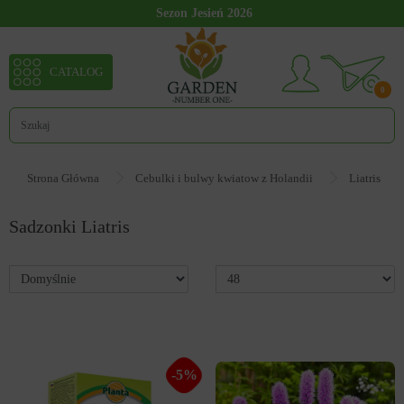
Sezon Jesień 2026
CATALOG
0
Strona Główna
Cebulki i bulwy kwiatow z Holandii
Liatris
Sadzonki Liatris
90240
-5%