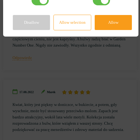
24.09.2022
Mariusz
Disallow
Allow selection
Allow
Moim zdaniem liatris jest bardzo uniwersalny do projektowania na
rabatach. Łączy się go z wieloma roślinami, może rosnąć w słońcu i
częściowym cieniu, nie jest kapryśny. A bulwy radzę brać w Garden
Number One. Nigdy nie zawiodły. Wszystko zgodnie z odmianą.
Odpowiedz
17.08.2022
Marek
Kwiat, który jest piękny w doniczce, w bukiecie, a potem, gdy
wyschnie, może być stosowany przeciwko molom. Zapach jest
bardzo atrakcyjny, wokół lata wiele motyli. Kolekcja została
rozprowadzona z bulw, które wziąłem z waszej strony. Chcę
podziękować za pracę menedżerów i zdrowy materiał do sadzenia.