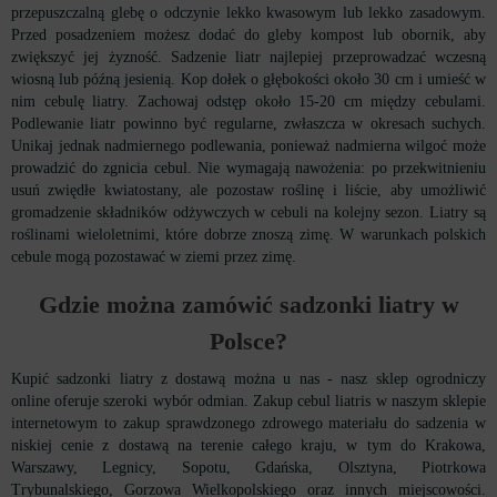
przepuszczalną glebę o odczynie lekko kwasowym lub lekko zasadowym.
Przed posadzeniem możesz dodać do gleby kompost lub obornik, aby
zwiększyć jej żyzność. Sadzenie liatr najlepiej przeprowadzać wczesną
wiosną lub późną jesienią. Kop dołek o głębokości około 30 cm i umieść w
nim cebulę liatry. Zachowaj odstęp około 15-20 cm między cebulami.
Podlewanie liatr powinno być regularne, zwłaszcza w okresach suchych.
Unikaj jednak nadmiernego podlewania, ponieważ nadmierna wilgoć może
prowadzić do zgnicia cebul. Nie wymagają nawożenia: po przekwitnieniu
usuń zwiędłe kwiatostany, ale pozostaw roślinę i liście, aby umożliwić
gromadzenie składników odżywczych w cebuli na kolejny sezon. Liatry są
roślinami wieloletnimi, które dobrze znoszą zimę. W warunkach polskich
cebule mogą pozostawać w ziemi przez zimę.
Gdzie można zamówić sadzonki liatry w
Polsce?
Kupić sadzonki liatry z dostawą można u nas - nasz sklep ogrodniczy
online oferuje szeroki wybór odmian. Zakup cebul liatris w naszym sklepie
internetowym to zakup sprawdzonego zdrowego materiału do sadzenia w
niskiej cenie z dostawą na terenie całego kraju, w tym do Krakowa,
Warszawy, Legnicy, Sopotu, Gdańska, Olsztyna, Piotrkowa
Trybunalskiego, Gorzowa Wielkopolskiego oraz innych miejscowości.