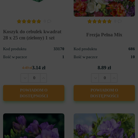
FREZJA POJEDYNCZA
0
0
Koszyk do cebulek kwadrat
Frezja Pelna Mix
28 x 25 cm (zielony) 1 szt
Kod produktu
33170
Kod produktu
686
Ilość w paczce
1
Ilość w paczce
10
3.14 zł
8.89 zł
4.49 zł
POWIADOM O
POWIADOM O
DOSTĘPNOŚCI
DOSTĘPNOŚCI