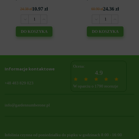
10.97 zł
24.36 zł
24.38 zł
60.90 zł
DO KOSZYKA
DO KOSZYKA
Ocena:
Informacje kontaktowe
4.9
+48 483 829 023
W oparciu o 1790 recenzje
info@gardennumberone.pl
Infolinia czynna od poniedziałku do piątku w godzinach 8:00 - 16:00