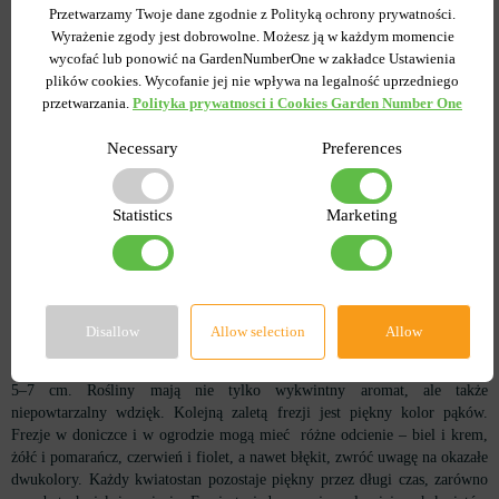
Przetwarzamy Twoje dane zgodnie z Polityką ochrony prywatności.
pielęgnacji niż nasze tradycyjne faworyty. Spędziwszy trochę czasu na ich
Wyrażenie zgody jest dobrowolne. Możesz ją w każdym momencie
zimowym przechowywaniu, w swoim ogrodzie wyhodujesz prawdziwego
wycofać lub ponowić na GardenNumberOne w zakładce Ustawienia
ogrodniczego arystokratę, godnego ozdobienia nawet najbardziej
plików cookies. Wycofanie jej nie wpływa na legalność uprzedniego
wykwintnego ogrodu kwiatowego.
przetwarzania.
Polityka prywatnosci i Cookies Garden Number One
Frezja – rodzaje i odmiany
Necessary
Preferences
Frezja (Freesia) – ozdobne byliny bulwiaste, które latem kwitną w
ogrodzie i ozdabiają rabaty kwiatowe nawet przez 30–45 dni. Przy uprawie
cebulek w pojemnikach i szklarniach kwitnienie następuje po około 2,5–3
Statistics
Marketing
miesiącach od posadzenia. Jak wygląda kwiat frezja? Początkowo z
cebulki wyrasta wiązka wąskich, błyszczących, liniowych liści o wysokości
około 20 cm, szypułki są dość wysokie i w różnych odmianach mogą
osiągnąć 60 cm, a nawet 100 cm (patrz opisy i zdjęcia). Pełne wdzięku
kwiaty w kształcie lejek mają niepowtarzalny, rozpoznawalny aromat,
Disallow
Allow selection
Allow
który nazywa się perfumami. Każda cebula frezji wytwarza 3–5 łodyg
kwiatowych. Każdy kwiatostan składa się z 3–5 dość dużych kwiatów do
5–7 cm. Rośliny mają nie tylko wykwintny aromat, ale także
niepowtarzalny wdzięk. Kolejną zaletą frezji jest piękny kolor pąków.
Frezje w doniczce i w ogrodzie mogą mieć różne odcienie – biel i krem,
żółć i pomarańcz, czerwień i fiolet, a nawet błękit, zwróć uwagę na okazałe
dwukolory. Każdy kwiatostan pozostaje piękny przez długi czas, zarówno