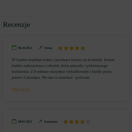
Recenzje
06.10.2022
Teresa
W Garden kupiłam niskie i pachnące kwiaty na kwietnik. Jestem
bardzo zadowolona z cebulek, które przyszły i późniejszego
kwitnienia. Z 6 odmian wszystkie wykiełkowały i kwitły przez
prawie 2 miesiące. Nie ma co narzekać - polecam.
Odpowiedz
08.07.2022
Katarzyna