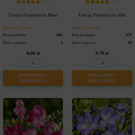
0
0
Frezja Pojedyncza Blue
Frezja Pojedyncza Mix
Kupiony 363 razy
Kupiony 248 razy
Kod produktu
681
Kod produktu
679
Ilość w paczce
5
Ilość w paczce
10
0.00 zł
9.70 zł
POWIADOM O
POWIADOM O
DOSTĘPNOŚCI
DOSTĘPNOŚCI