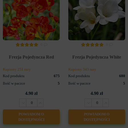
0
0
Frezja Pojedyncza Red
Frezja Pojedyncza White
Kupiony 251 razy
Kupiony 343 razy
Kod produktu
675
Kod produktu
680
Ilość w paczce
5
Ilość w paczce
5
4.90 zł
4.90 zł
POWIADOM O
POWIADOM O
DOSTĘPNOŚCI
DOSTĘPNOŚCI