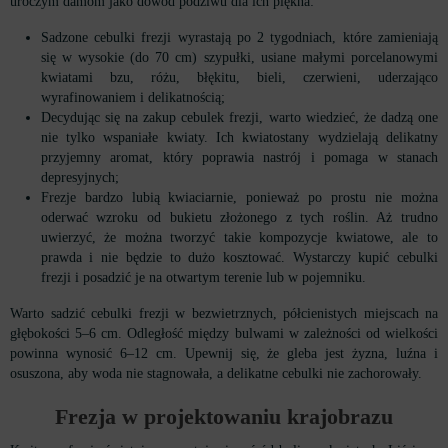
uroczym damom jako dowód podziwu dla ich piękna:
Sadzone cebulki frezji wyrastają po 2 tygodniach, które zamieniają
się w wysokie (do 70 cm) szypułki, usiane małymi porcelanowymi
kwiatami bzu, różu, błękitu, bieli, czerwieni, uderzająco
wyrafinowaniem i delikatnością;
Decydując się na zakup cebulek frezji, warto wiedzieć, że dadzą one
nie tylko wspaniałe kwiaty. Ich kwiatostany wydzielają delikatny
przyjemny aromat, który poprawia nastrój i pomaga w stanach
depresyjnych;
Frezje bardzo lubią kwiaciarnie, ponieważ po prostu nie można
oderwać wzroku od bukietu złożonego z tych roślin. Aż trudno
uwierzyć, że można tworzyć takie kompozycje kwiatowe, ale to
prawda i nie będzie to dużo kosztować. Wystarczy kupić cebulki
frezji i posadzić je na otwartym terenie lub w pojemniku.
Warto sadzić cebulki frezji w bezwietrznych, półcienistych miejscach na
głębokości 5–6 cm. Odległość między bulwami w zależności od wielkości
powinna wynosić 6–12 cm. Upewnij się, że gleba jest żyzna, luźna i
osuszona, aby woda nie stagnowała, a delikatne cebulki nie zachorowały.
Frezja w projektowaniu krajobrazu