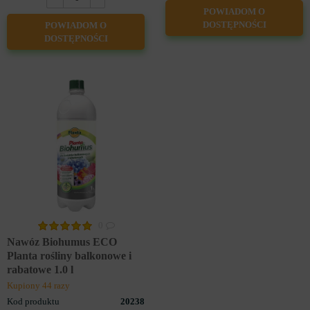
POWIADOM O
DOSTĘPNOŚCI
POWIADOM O
DOSTĘPNOŚCI
0
Nawóz Biohumus ECO
Planta rośliny balkonowe i
rabatowe 1.0 l
Kupiony 44 razy
Kod produktu
20238