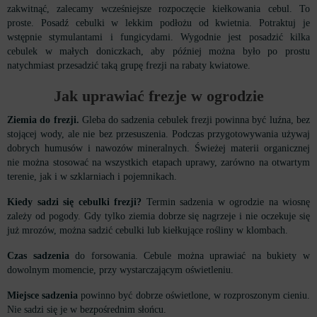
zakwitnąć, zalecamy wcześniejsze rozpoczęcie kiełkowania cebul. To
proste. Posadź cebulki w lekkim podłożu od kwietnia. Potraktuj je
wstępnie stymulantami i fungicydami. Wygodnie jest posadzić kilka
cebulek w małych doniczkach, aby później można było po prostu
natychmiast przesadzić taką grupę frezji na rabaty kwiatowe.
Jak uprawiać frezje w ogrodzie
Ziemia do frezji.
Gleba do sadzenia cebulek frezji powinna być luźna, bez
stojącej wody, ale nie bez przesuszenia. Podczas przygotowywania używaj
dobrych humusów i nawozów mineralnych. Świeżej materii organicznej
nie można stosować na wszystkich etapach uprawy, zarówno na otwartym
terenie, jak i w szklarniach i pojemnikach.
Kiedy sadzi się cebulki frezji?
Termin sadzenia w ogrodzie na wiosnę
zależy od pogody. Gdy tylko ziemia dobrze się nagrzeje i nie oczekuje się
już mrozów, można sadzić cebulki lub kiełkujące rośliny w klombach.
Czas sadzenia
do forsowania. Cebule można uprawiać na bukiety w
dowolnym momencie, przy wystarczającym oświetleniu.
Miejsce sadzenia
powinno być dobrze oświetlone, w rozproszonym cieniu.
Nie sadzi się je w bezpośrednim słońcu.