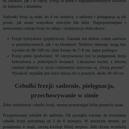
na rabatach, jak i w cięciu. Frezja to jedne z najpopularniejszych kwiatów
do bukietów i klombów.
Sadzonki frezji są małe, do 4 cm średnicy, a sadzenie i pielęgnacja są tak
proste, jak znane wszystkim mieczyki lub dalie. Najpopularniejsze i
nowoczesne rodzaje frezji na rabaty i kompozycje doniczkowe:
Frezje hybrydowe (pojedyncze). Gatunek ten dobrze rośnie zarówno
w pomieszczeniach, jak i na klombach. Niektóre odmiany mogą być
wysokie do 90–100 cm, duże kwiaty do 7–8 cm, super pachnące.
Frezje pełne (podwójne). W rzeczywistości jest to podgatunek frezji
hybrydowej o podwójnych kwiatach. Luksusowe kwiaty z dwoma
rzędami płatków w życiu codziennym nazywane są „frezją piwonii”.
Wysokość szypułek jest nieco niższa niż u prostych, około 40–60 cm.
Cebulki frezji: sadzenie, pielęgnacja,
przechowywanie w zimie
Żeby wyhodować cebulki frezji, musisz przestrzegać kilku prostych zasad.
Przygotowanie cebulek do sadzenia. Od początku wzrostu do kwitnienia
cebulki frezji potrzebują od 3 do 6 miesięcy. W otwartym terenie, po
posadzeniu w maju, zaczną kwitnąć bliżej sierpnia. Jeśli chcesz wcześniej