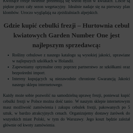
Kwitnące frezje świetnie prezentują się wśród bylin w kwiatach. Liście są
piękne przez cały sezon wegetacyjny. Idealnie nadaje się na pierwszy plan
klombów. Uroczo wyglądają na zjeżdżalniach alpejskich.
Gdzie kupić cebulki frezji – Hurtownia cebul
kwiatowych Garden Number One jest
najlepszym sprzedawcą:
Rośliny cebulowe z naszego katalogu są wysokiej jakości, uprawiane
w najlepszych szkółkach w Holandii.
Zapewniamy optymalne ceny poprzez partnerstwo ze szkółkami oraz
bezpośredni import.
Interesy kupujących są niezawodnie chronione Gwarancją Jakości
naszego sklepu internetowego.
Każdy może sobie pozwolić na samodzielną uprawę frezji, ponieważ kupić
cebulki frezji w Polsce można dość tanio. W naszym sklepie internetowym
masz możliwość zamówienia i zakupu cebulek frezji, pakowanych po 5
sztuk, w bardzo atrakcyjnych cenach. Organizujemy dostawy żarówek do
wszystkich miast Polski, w tym do Warszawy. Jego koszt będzie zależał
głównie od kwoty zamówienia.