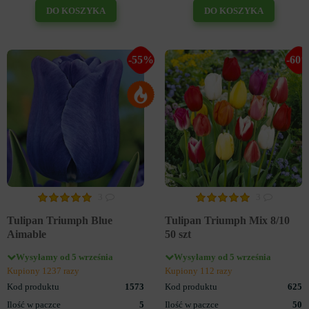
DO KOSZYKA
DO KOSZYKA
-55%
-60
3
3
Tulipan Triumph Blue
Tulipan Triumph Mix 8/10
Aimable
50 szt
Wysyłamy od 5 września
Wysyłamy od 5 września
Kupiony 1237 razy
Kupiony 112 razy
Kod produktu
1573
Kod produktu
625
Ilość w paczce
5
Ilość w paczce
50