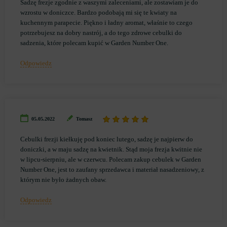
Sadzę frezje zgodnie z waszymi zaleceniami, ale zostawiam je do
wzrostu w doniczce. Bardzo podobają mi się te kwiaty na
kuchennym parapecie. Piękno i ładny aromat, właśnie to czego
potrzebujesz na dobry nastrój, a do tego zdrowe cebulki do
sadzenia, które polecam kupić w Garden Number One.
Odpowiedz
05.05.2022
Tomasz
Cebulki frezji kiełkuję pod koniec lutego, sadzę je najpierw do
doniczki, a w maju sadzę na kwietnik. Stąd moja frezja kwitnie nie
w lipcu-sierpniu, ale w czerwcu. Polecam zakup cebulek w Garden
Number One, jest to zaufany sprzedawca i materiał nasadzeniowy, z
którym nie było żadnych obaw.
Odpowiedz