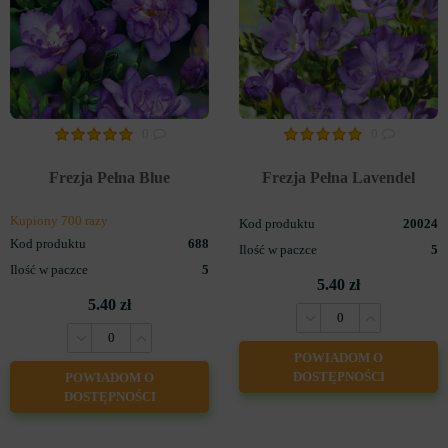
0
0
Frezja Pełna Blue
Frezja Pełna Lavendel
Kupiony 700 razy
Kod produktu
20024
Kod produktu
688
Ilość w paczce
5
Ilość w paczce
5
5.40 zł
5.40 zł
POWIADOM O
DOSTĘPNOŚCI
POWIADOM O
DOSTĘPNOŚCI