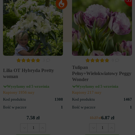
-55
3
0
Tulipan
Lilia OT Hybryda Pretty
Pełny+Wielokwiatowy Peggy
woman
Wonder
Wysyłamy od 5 września
Wysyłamy od 5 września
Kupiony 1956 razy
Kupiony 217 razy
Kod produktu
1308
Kod produktu
1467
Ilość w paczce
1
Ilość w paczce
1
7.58 zł
6.87 zł
15.27 zł