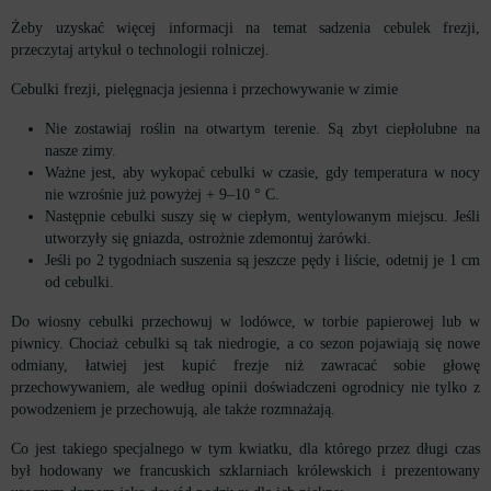
Żeby uzyskać więcej informacji na temat sadzenia cebulek frezji,
przeczytaj artykuł o technologii rolniczej.
Cebulki frezji, pielęgnacja jesienna i przechowywanie w zimie
Nie zostawiaj roślin na otwartym terenie. Są zbyt ciepłolubne na
nasze zimy.
Ważne jest, aby wykopać cebulki w czasie, gdy temperatura w nocy
nie wzrośnie już powyżej + 9–10 ° C.
Następnie cebulki suszy się w ciepłym, wentylowanym miejscu. Jeśli
utworzyły się gniazda, ostrożnie zdemontuj żarówki.
Jeśli po 2 tygodniach suszenia są jeszcze pędy i liście, odetnij je 1 cm
od cebulki.
Do wiosny cebulki przechowuj w lodówce, w torbie papierowej lub w
piwnicy. Chociaż cebulki są tak niedrogie, a co sezon pojawiają się nowe
odmiany, łatwiej jest kupić frezje niż zawracać sobie głowę
przechowywaniem, ale według opinii doświadczeni ogrodnicy nie tylko z
powodzeniem je przechowują, ale także rozmnażają.
Co jest takiego specjalnego w tym kwiatku, dla którego przez długi czas
był hodowany we francuskich szklarniach królewskich i prezentowany