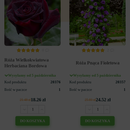
0
2
Róża Wielkokwiatowa
Róża Pnąca Fioletowa
Herbaciana Bordowa
Wysyłamy od 5 października
Wysyłamy od 5 października
Kod produktu
20376
Kod produktu
20357
Ilość w paczce
1
Ilość w paczce
1
18.26 zł
24.52 zł
21.48 zł
25.81 zł
DO KOSZYKA
DO KOSZYKA