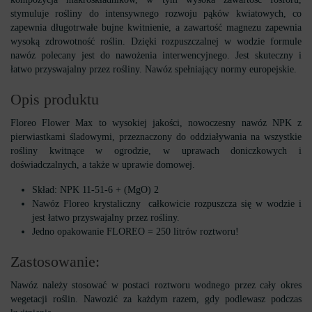
stymuluje rośliny do intensywnego rozwoju pąków kwiatowych, co
zapewnia długotrwałe bujne kwitnienie, a zawartość magnezu zapewnia
wysoką zdrowotność roślin. Dzięki rozpuszczalnej w wodzie formule
nawóz polecany jest do nawożenia interwencyjnego. Jest skuteczny i
łatwo przyswajalny przez rośliny. Nawóz spełniający normy europejskie.
Opis produktu
Floreo Flower Max to wysokiej jakości, nowoczesny nawóz NPK z
pierwiastkami śladowymi, przeznaczony do oddziaływania na wszystkie
rośliny kwitnące w ogrodzie, w uprawach doniczkowych i
doświadczalnych, a także w uprawie domowej.
Skład: NPK 11-51-6 + (MgO) 2
Nawóz Floreo krystaliczny całkowicie rozpuszcza się w wodzie i
jest łatwo przyswajalny przez rośliny.
Jedno opakowanie FLOREO = 250 litrów roztworu!
Zastosowanie:
Nawóz należy stosować w postaci roztworu wodnego przez cały okres
wegetacji roślin. Nawozić za każdym razem, gdy podlewasz podczas