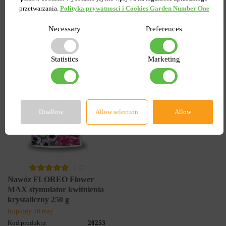
przetwarzania.
Polityka prywatnosci i Cookies Garden Number One
towary
Necessary
Preferences
Statistics
Marketing
-5%
Disallow
Allow selection
Allow
0
Nawóz FLOREO Flower
MAX stymulator kwitnienia
krystaliczny 250 g
Kupiony 50 razy
Kod produktu
20253