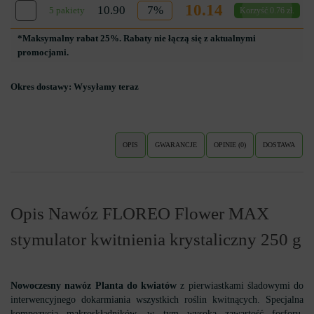
10.14
10.90
7%
5 pakiety
Korzyść 0.76 zł.
*Maksymalny rabat 25%. Rabaty nie łączą się z aktualnymi
promocjami.
Okres dostawy:
Wysyłamy teraz
OPIS
GWARANCJE
OPINIE (0)
DOSTAWA
Opis Nawóz FLOREO Flower MAX
stymulator kwitnienia krystaliczny 250 g
Nowoczesny nawóz Planta do kwiatów
z pierwiastkami śladowymi do
interwencyjnego dokarmiania wszystkich roślin kwitnących. Specjalna
kompozycja makroskładników, w tym wysoka zawartość fosforu,