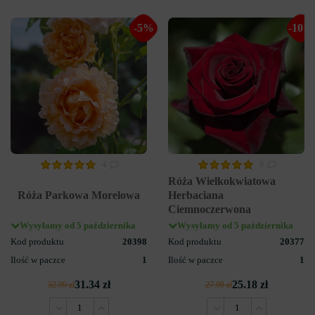
-5%
-10%
4
6
Róża Wielkokwiatowa
Róża Parkowa Morelowa
Herbaciana
Ciemnoczerwona
Wysyłamy od 5 października
Wysyłamy od 5 października
Kod produktu
20398
Kod produktu
20377
Ilość w paczce
1
Ilość w paczce
1
31.34 zł
25.18 zł
32.99 zł
27.98 zł