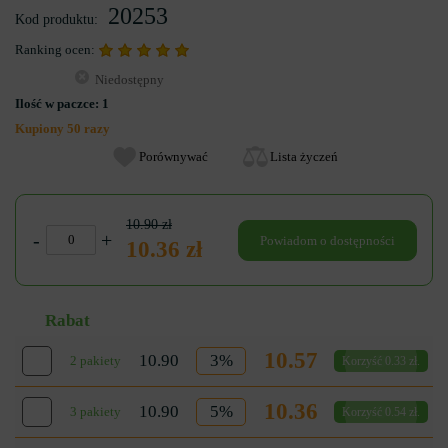
20253
Kod produktu:
Ranking ocen:
Niedostępny
Ilość w paczce:
1
Kupiony 50 razy
Porównywać
Lista życzeń
10.90 zł
-
+
Powiadom o dostępności
10.36 zł
Rabat
10.57
10.90
3%
2 pakiety
Korzyść 0.33 zł.
10.36
10.90
5%
3 pakiety
Korzyść 0.54 zł.