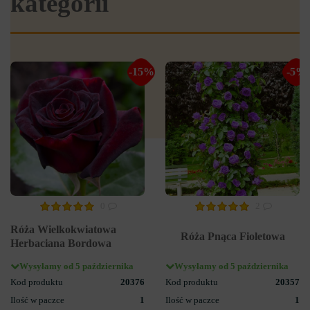
kategorii
-15%
-5%
0
2
Róża Wielkokwiatowa
Róża Pnąca Fioletowa
Herbaciana Bordowa
Wysyłamy od 5 października
Wysyłamy od 5 października
Kod produktu
20376
Kod produktu
20357
Ilość w paczce
1
Ilość w paczce
1