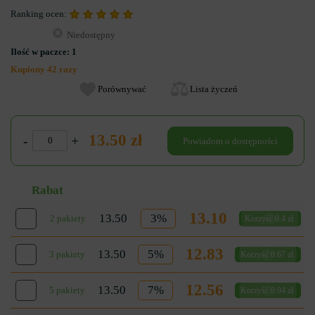
Ranking ocen:
Niedostępny
Ilość w paczce:
1
Kupiony 42 razy
Porównywać
Lista życzeń
13.50 zł
-
+
Powiadom o dostępności
Rabat
13.10
13.50
3%
2 pakiety
Korzyść 0.4 zł.
12.83
13.50
5%
3 pakiety
Korzyść 0.67 zł.
12.56
13.50
7%
5 pakiety
Korzyść 0.94 zł.