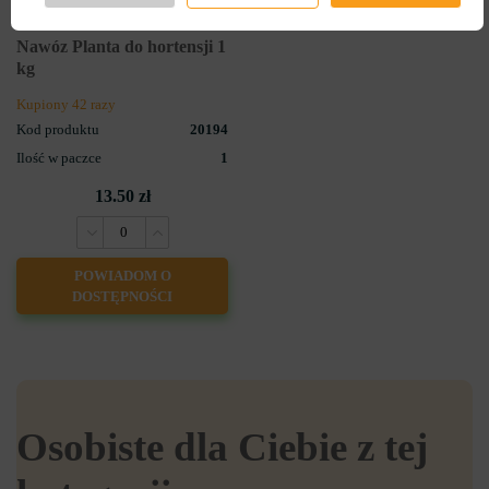
0
Nawóz Planta do hortensji 1
kg
Kupiony 42 razy
Kod produktu
20194
Ilość w paczce
1
13.50 zł
POWIADOM O
DOSTĘPNOŚCI
Osobiste dla Ciebie z tej