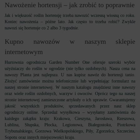
Nawożenie hortensji – jak zrobić to poprawnie
Jak i większość roślin hortensję trzeba nawozić wczesną wiosną co roku.
Koniec nawożenia – późne lato. Jak często to trzeba robić? Zwykle
nawozi się hortensje co 2 albo 3 tygodnie.
Kupno nawozów w naszym sklepie
internetowym
Hurtownia ogrodnicza Garden Number One oferuje szeroki wybór
użyźniaczy do roślin w ogrodzie (nie tylko ozdobnych). Nasza cena na
nawozy Planta jest najlepsza. U nas kupisz nawóz do hortensji tanio.
Złożyć zamówienie można telefonicznie lub wypełniając formularz na
naszej stronie internetowej. W naszym katalogu znajdziesz inne nawozy
oraz wiele roślin ozdobnych, warzyw i owoców. Oprócz tego na naszej
stronie internetowej zamieszczone artykuły o ich uprawie. Gwarantujemy
jakość wszystkich produktów, sprzedawanych przez nasz sklep
ogrodniczy online. Sprzedaż wysyłkowa – wysyłamy zamówienia do
każdego zakątku kraju: Krakowa, Cieszyna, Jarosława, Rzeszowa,
Lublina, Słupska, Płocka, Legionowa, Białegostoku, Piotrkowa
Trybunalskiego, Gorzowa Wielkopolskiego, Piły, Zgorzelca, Szczecina,
Sopotu oraz innych miejscowości kraju.