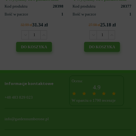
Kod produktu
20398
Kod produktu
20377
Ilość w paczce
1
Ilość w paczce
1
31.34 zł
25.18 zł
32.99 zł
27.98 zł
DO KOSZYKA
DO KOSZYKA
Ocena:
Informacje kontaktowe
4.9
+48 483 829 023
W oparciu o 1790 recenzje
info@gardennumberone.pl