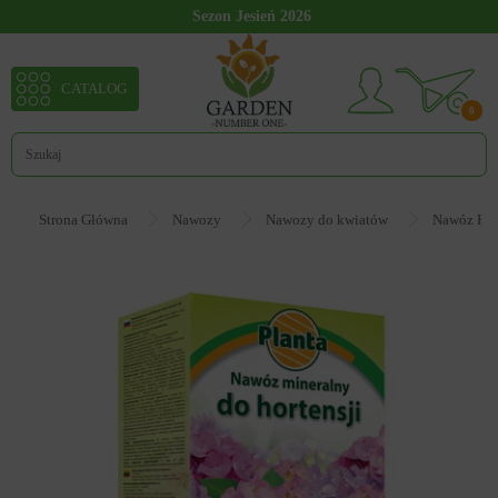
Sezon Jesień 2026
CATALOG
0
Strona Główna
Nawozy
Nawozy do kwiatów
Nawóz Plan