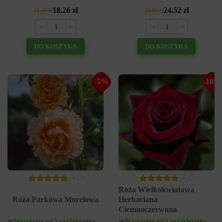
18.26 zł
24.52 zł
21.48 zł
25.81 zł
DO KOSZYKA
DO KOSZYKA
-5%
-10%
4
6
Róża Wielkokwiatowa
Róża Parkowa Morelowa
Herbaciana
Ciemnoczerwona
Wysyłamy od 5 października
Wysyłamy od 5 października