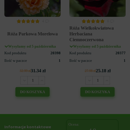
4
6
Róża Wielkokwiatowa
Róża Parkowa Morelowa
Herbaciana
Ciemnoczerwona
Wysyłamy od 5 października
Wysyłamy od 5 października
Kod produktu
20398
Kod produktu
20377
Ilość w paczce
1
Ilość w paczce
1
31.34 zł
25.18 zł
32.99 zł
27.98 zł
DO KOSZYKA
DO KOSZYKA
Ocena:
Informacje kontaktowe