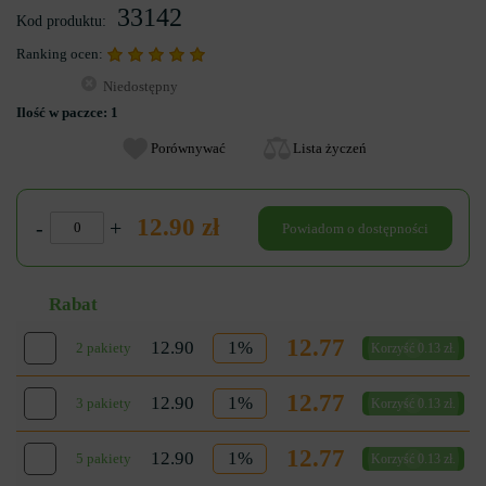
33142
Kod produktu:
Ranking ocen:
Niedostępny
Ilość w paczce:
1
Porównywać
Lista życzeń
12.90 zł
-
+
Powiadom o dostępności
Rabat
12.77
12.90
1%
2 pakiety
Korzyść 0.13 zł.
12.77
12.90
1%
3 pakiety
Korzyść 0.13 zł.
12.77
12.90
1%
5 pakiety
Korzyść 0.13 zł.