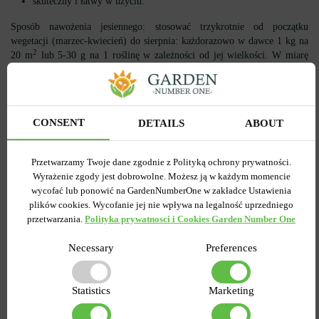
skuteczny i łatwy w użyciu.
Sposób nawożenia jesiennego: stosować trzykrotnie od początku
wegetacji (marzec-kwiecień) do sierpnia: każdorazowo w dawce 1 kg na
2
20 m
lub 5-30 g na 1 roślinę w zależności od jej wielkości. W miarę
możliwości wymieszać nawóz z wierzchnią warstwą gleby i wodą.
Możesz kupić nawóz jesienny pod iglaki w Polsce w sklepie
internetowym Garden Number One. Na stronie w katalogu możesz więcej
CONSENT
DETAILS
ABOUT
informacji odnośnie asortymentu.
Przetwarzamy Twoje dane zgodnie z Polityką ochrony prywatności.
Wyrażenie zgody jest dobrowolne. Możesz ją w każdym momencie
wycofać lub ponowić na GardenNumberOne w zakładce Ustawienia
plików cookies. Wycofanie jej nie wpływa na legalność uprzedniego
Ostatnio przeglądane
przetwarzania.
Polityka prywatnosci i Cookies Garden Number One
towary
Necessary
Preferences
Statistics
Marketing