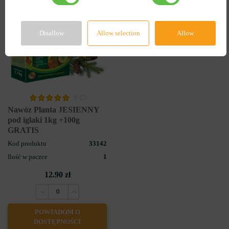
Disallow
Allow selection
Allow
0
Nawóz Planta JESIENNY
pod iglaki 1kg +100g
GRATIS
Kod produktu
33142
Ilość w paczce
1
12.90 zł
POWIADOM O
DOSTĘPNOŚCI