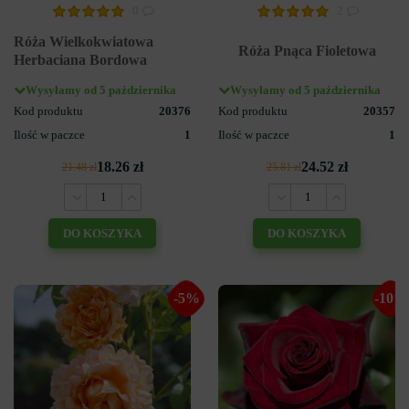
0
2
Róża Wielkokwiatowa
Róża Pnąca Fioletowa
Herbaciana Bordowa
Wysyłamy od 5 października
Wysyłamy od 5 października
Kod produktu
20376
Kod produktu
20357
Ilość w paczce
1
Ilość w paczce
1
18.26 zł
24.52 zł
21.48 zł
25.81 zł
DO KOSZYKA
DO KOSZYKA
-5%
-10%