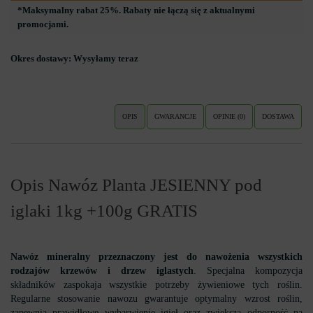
*Maksymalny rabat 25%. Rabaty nie łączą się z aktualnymi
promocjami.
Okres dostawy:
Wysyłamy teraz
OPIS
GWARANCJE
OPINIE (0)
DOSTAWA
Opis Nawóz Planta JESIENNY pod
iglaki 1kg +100g GRATIS
Nawóz mineralny przeznaczony jest do nawożenia wszystkich
rodzajów krzewów i drzew iglastych
. Specjalna kompozycja
składników zaspokaja wszystkie potrzeby żywieniowe tych roślin.
Regularne stosowanie nawozu gwarantuje optymalny wzrost roślin,
zapewnia prawidłowe wybarwienie igieł oraz zwiększa odporność na