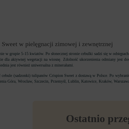
 Sweet w pielęgnacji zimowej i zewnętrznej
ie w grupie 5-15 kwiatów. Po słonecznej stronie cebulki sadzi się w odstępac
ie dla aktywnej wegetacji na wiosnę. Zdolność ukorzenienia odmiany jest dosk
ednia jest również uniwersalna z minerałami.
ebule (sadzonki) tulipanów Crispion Sweet z dostawą w Polsce. Po wybraniu
elenia Góra, Wrocław, Szczecin, Przemyśl, Lublin, Katowice, Kraków, Warszaw
Ostatnio prz