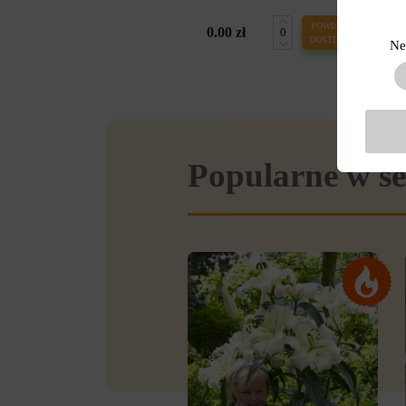
POWIADOM O
0.00 zł
DOSTĘPNOŚCI
Ne
Popularne w se