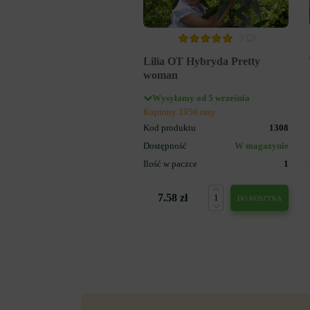
3
Lilia OT Hybryda Pretty
woman
Wysyłamy od 5 września
Kupiony 1956 razy
Kod produktu
1308
Dostępność
W magazynie
Ilość w paczce
1
7.58 zł
DO KOSZYKA