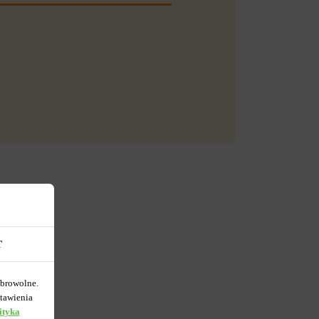
T
obrowolne.
tawienia
ityka