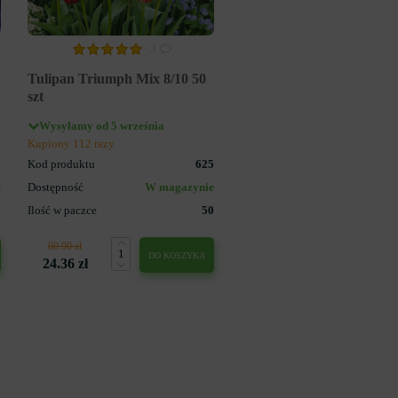
3
Tulipan Triumph Mix 8/10 50
szt
Wysyłamy od 5 września
Kupiony 112 razy
3
Kod produktu
625
e
Dostępność
W magazynie
5
Ilość w paczce
50
60.90 zł
DO KOSZYKA
24.36 zł