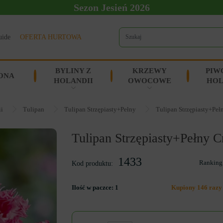
Sezon Jesień 2026
uide
OFERTA HURTOWA
BYLINY Z
KRZEWY
PIW
ONA
HOLANDII
OWOCOWE
HOL
ii
Tulipan
Tulipan Strzępiasty+Pełny
Tulipan Strzępiasty+Peł
Tulipan Strzępiasty+Pełny C
1433
Ranking
Kod produktu:
Ilość w paczce:
1
Kupiony 146 razy