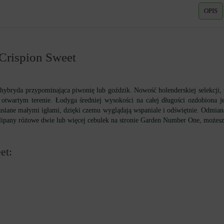
OPIS
 Crispion Sweet
hybryda przypominająca piwonię lub goździk. Nowość holenderskiej selekcji, 
 otwartym terenie. Łodyga średniej wysokości na całej długości ozdobiona je
usiane małymi igłami, dzięki czemu wyglądają wspaniale i odświętnie. Odmian
tulipany różowe dwie lub więcej cebulek na stronie Garden Number One, możes
et: