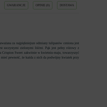
GWARANCJE
OPINIE (0)
DOSTAWA
uważana za najpiękniejsze odmiany tulipanów ceniona jest
st soczystymi zielonymi liśćmi. Pąk jest pełny różowy z
a Crispion Sweet zakwitnie w kwietniu-maju, towarzyszyć
z mieć pewność, że każda z nich da podwójny kwiatek przy