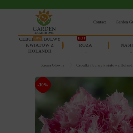
Contact
Garden G
-60%
HOT
CEBULKI I BULWY
KWIATOW Z
RÓŻA
NASI
HOLANDII
Strona Główna
Cebulki i bulwy kwiatow z Holand
-30%