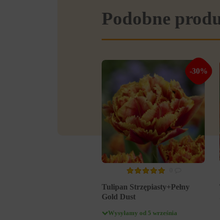
Podobne prod
-30%
0
Tulipan Strzępiasty+Pełny
Gold Dust
Wysyłamy od 5 września