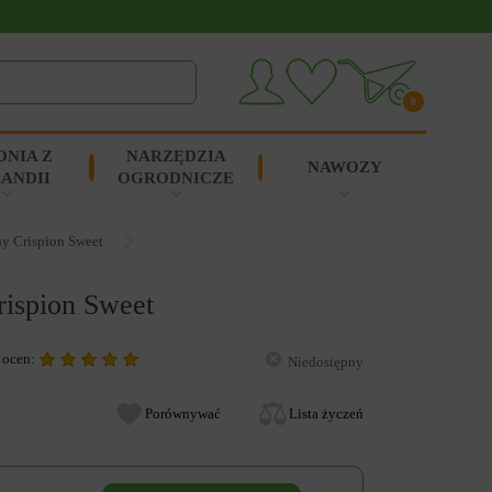
0
ONIA Z
NARZĘDZIA
NAWOZY
ANDII
OGRODNICZE
ny Crispion Sweet
rispion Sweet
 ocen:
Niedostępny
Porównywać
Lista życzeń