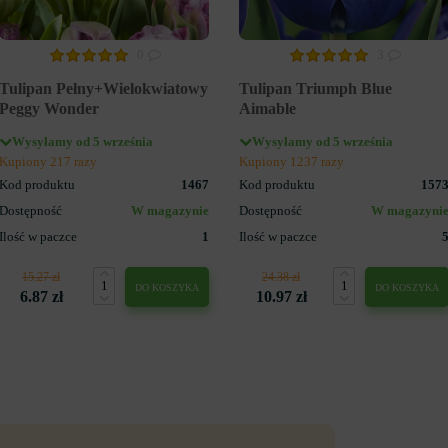
0
3
Tulipan Pełny+Wielokwiatowy
Tulipan Triumph Blue
Peggy Wonder
Aimable
Wysyłamy od 5 września
Wysyłamy od 5 września
Kupiony 217 razy
Kupiony 1237 razy
Kod produktu
1467
Kod produktu
157
Dostępność
W magazynie
Dostępność
W magazyni
Ilość w paczce
1
Ilość w paczce
15.27 zł
24.38 zł
DO KOSZYKA
DO KOSZYKA
6.87 zł
10.97 zł