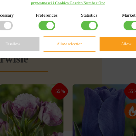
prywatnosci i Cookies Garden Number One
cessary
Preferences
Statistics
Market
Disallow
Allow selection
Allow
rwisie
-55%
-55