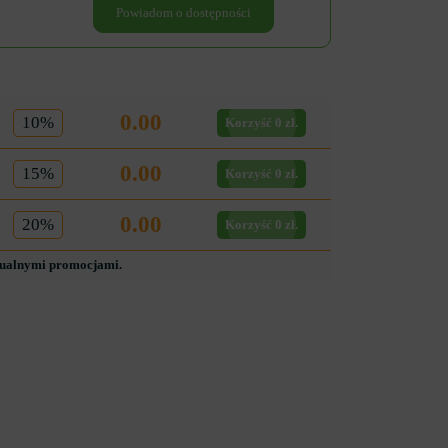
Powiadom o dostępności
0.00
10%
Korzyść 0 zł.
0.00
15%
Korzyść 0 zł.
0.00
20%
Korzyść 0 zł.
tualnymi promocjami.