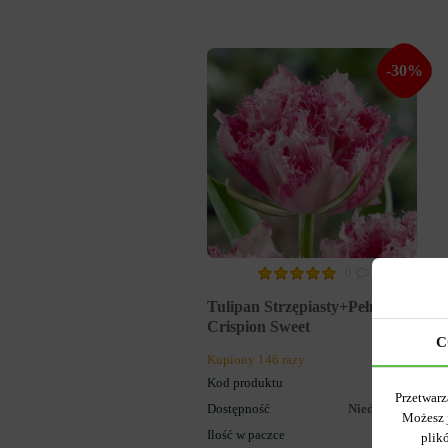
-30%
0
Tulipan Strzępiasty+Pełny
Crispion Sweet
C
Kupiony 146 razy
Kod produktu
1433
Przetwarz
Dostępność
Niedostępny
Możesz 
Ilość w paczce
1
plik