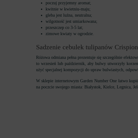
poczuj przyjemny aromat;
kwitnie w kwietniu-maju;
gleba jest luźna, neutralna;
wilgotność jest umiarkowana;
przeszczep co 3-5 lat;
zimowe kwiaty w ogrodzie.
Sadzenie cebulek tulipanów Crispion
Różowa odmiana pełna prezentuje się szczególnie efektown
to wrzesień lub październik, aby bulwy utworzyły korzen
użyć specjalnej kompozycji do upraw bulwiastych, odpowi
W sklepie internetowym Garden Number One łatwo kupić c
na poczcie swojego miasta: Białystok, Kielce, Legnica, J