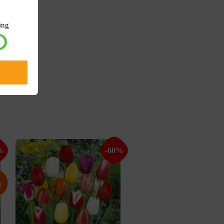
ing
%
-60%