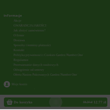
Informacje
Akcje
GWARANCJA JAKOŚCI
Jak złożyć zamówienie?
O firmie
Dostawa
Sposoby i terminy płatności
Kontakt
Polityka prywatnosci i Cookies Garden Number One
Regulamin
Przetwarzanie danych osobowych
Odstąpienie od umowy
Oferta Nasion Pakowanych Garden Number One
Moje konto
`
ODDZWONIENIE
Do koszyka
12.77 zł
18.24 zł