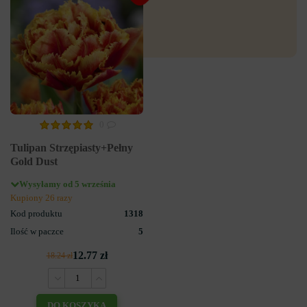
0
Tulipan Strzępiasty+Pełny
Gold Dust
Wysyłamy od 5 września
Kupiony 26 razy
Kod produktu
1318
Ilość w paczce
5
12.77 zł
18.24 zł
DO KOSZYKA