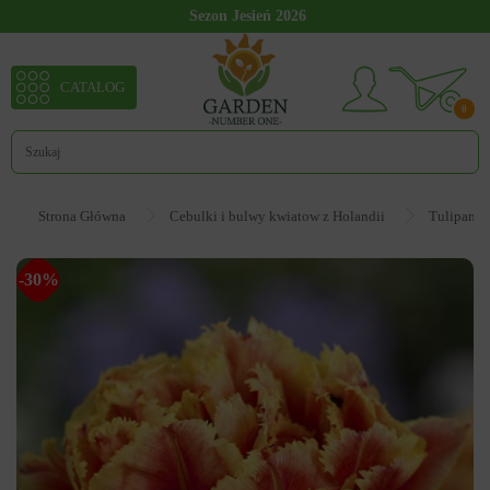
Sezon Jesień 2026
CATALOG
0
Strona Główna
Cebulki i bulwy kwiatow z Holandii
Tulipan
-30%