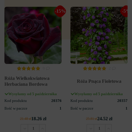
-15%
-5%
0
2
Róża Wielkokwiatowa
Róża Pnąca Fioletowa
Herbaciana Bordowa
Wysyłamy od 5 października
Wysyłamy od 5 października
Kod produktu
20376
Kod produktu
20357
Ilość w paczce
1
Ilość w paczce
1
18.26 zł
24.52 zł
21.48 zł
25.81 zł