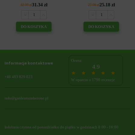
31.34 zł
25.18 zł
32.99 zł
27.98 zł
DO KOSZYKA
DO KOSZYKA
Ocena:
Informacje kontaktowe
4.9
+48 483 829 023
W oparciu o 1790 recenzje
info@gardennumberone.pl
Infolinia czynna od poniedziałku do piątku w godzinach 8:00 - 16:00