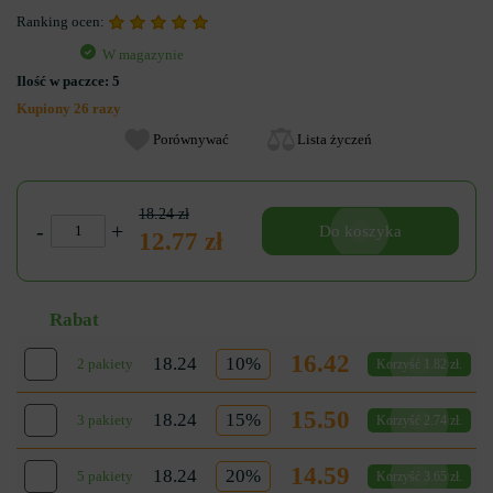
Ranking ocen:
W magazynie
Ilość w paczce:
5
Kupiony 26 razy
Porównywać
Lista życzeń
18.24 zł
-
+
Do koszyka
12.77 zł
Rabat
16.42
18.24
10%
2 pakiety
Korzyść 1.82 zł.
15.50
18.24
15%
3 pakiety
Korzyść 2.74 zł.
14.59
18.24
20%
5 pakiety
Korzyść 3.65 zł.