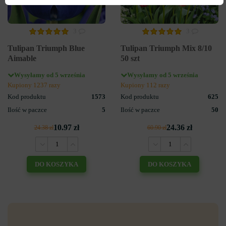
3
3
Tulipan Triumph Blue
Tulipan Triumph Mix 8/10
Aimable
50 szt
Wysyłamy od 5 września
Wysyłamy od 5 września
Kupiony 1237 razy
Kupiony 112 razy
Kod produktu
1573
Kod produktu
625
Ilość w paczce
5
Ilość w paczce
50
10.97 zł
24.36 zł
24.38 zł
60.90 zł
DO KOSZYKA
DO KOSZYKA