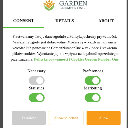
Tulipan
Lilia OT Hybryda Pretty
Pełny+Wielokwiatowy
woman
Peggy Wonder
Wysyłamy od 5 września
Wysyłamy od 5 września
CONSENT
DETAILS
ABOUT
Kupiony 1956 razy
Kupiony 217 razy
Kod produktu
1308
Kod produktu
1467
Przetwarzamy Twoje dane zgodnie z Polityką ochrony prywatności.
Ilość w paczce
1
Ilość w paczce
1
Wyrażenie zgody jest dobrowolne. Możesz ją w każdym momencie
wycofać lub ponowić na GardenNumberOne w zakładce Ustawienia
7.58 zł
6.87 zł
15.27 zł
plików cookies. Wycofanie jej nie wpływa na legalność uprzedniego
przetwarzania.
Polityka prywatnosci i Cookies Garden Number One
DO KOSZYKA
DO KOSZYKA
Necessary
Preferences
Statistics
Marketing
-55%
-60%
Disallow
Allow selection
Allow