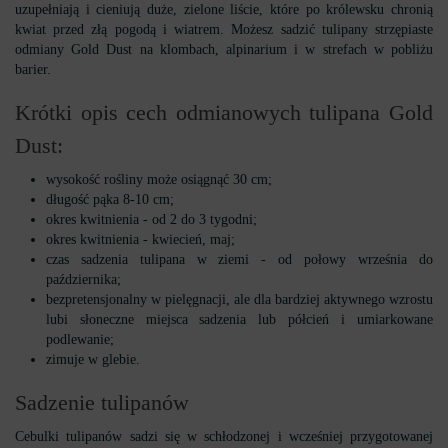
uzupełniają i cieniują duże, zielone liście, które po królewsku chronią
kwiat przed złą pogodą i wiatrem. Możesz sadzić tulipany strzępiaste
odmiany Gold Dust na klombach, alpinarium i w strefach w pobliżu
barier.
Krótki opis cech odmianowych tulipana Gold
Dust:
wysokość rośliny może osiągnąć 30 cm;
długość pąka 8-10 cm;
okres kwitnienia - od 2 do 3 tygodni;
okres kwitnienia - kwiecień, maj;
czas sadzenia tulipana w ziemi - od połowy września do
października;
bezpretensjonalny w pielęgnacji, ale dla bardziej aktywnego wzrostu
lubi słoneczne miejsca sadzenia lub półcień i umiarkowane
podlewanie;
zimuje w glebie.
Sadzenie tulipanów
Cebulki tulipanów sadzi się w schłodzonej i wcześniej przygotowanej