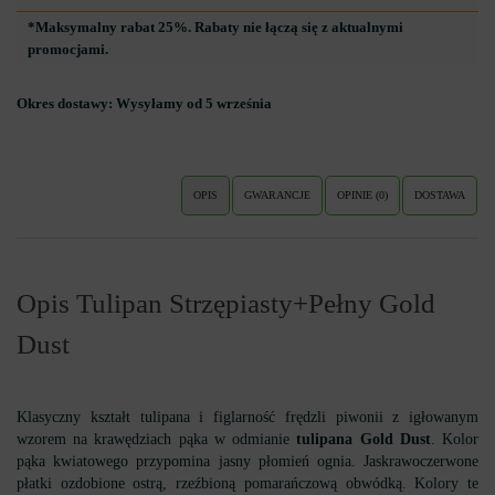
*Maksymalny rabat 25%. Rabaty nie łączą się z aktualnymi
promocjami.
Okres dostawy:
Wysyłamy od 5 września
OPIS
GWARANCJE
OPINIE (0)
DOSTAWA
Opis Tulipan Strzępiasty+Pełny Gold
Dust
Klasyczny kształt tulipana i figlarność frędzli piwonii z igłowanym
wzorem na krawędziach pąka w odmianie
tulipana Gold Dust
. Kolor
pąka kwiatowego przypomina jasny płomień ognia. Jaskrawoczerwone
płatki ozdobione ostrą, rzeźbioną pomarańczową obwódką. Kolory te