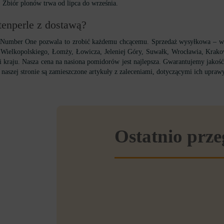
 Zbiór plonów trwa od lipca do września.
enperle z dostawą?
n Number One pozwala to zrobić każdemu chcącemu. Sprzedaż wysyłkowa – w
Wielkopolskiego, Łomży, Łowicza, Jeleniej Góry, Suwałk, Wrocławia, Krakowa
i kraju. Nasza cena na nasiona pomidorów jest najlepsza. Gwarantujemy jakoś
naszej stronie są zamieszczone artykuły z zaleceniami, dotyczącymi ich uprawy 
Ostatnio prz