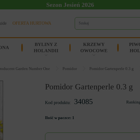
Sezon Jesień 2026
uide
OFERTA HURTOWA
BYLINY Z
KRZEWY
PIW
ONA
HOLANDII
OWOCOWE
HOL
roducent Garden Number One
Pomidor
Pomidor Gartenperle 0.3 g
Pomidor Gartenperle 0.3 g
34085
Rankin
Kod produktu:
Ilość w paczce:
1