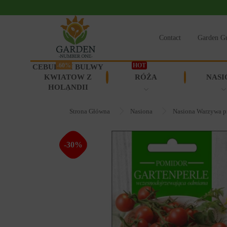
Contact
Garden G
-60%
HOT
CEBULKI I BULWY
KWIATOW Z
RÓŻA
NASI
HOLANDII
Strona Główna
Nasiona
Nasiona Warzywa p
-30%