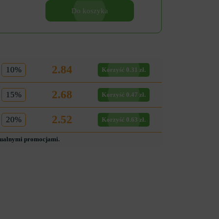
Do koszyka
2.84
10%
Korzyść 0.31 zł.
2.68
15%
Korzyść 0.47 zł.
2.52
20%
Korzyść 0.63 zł.
tualnymi promocjami.