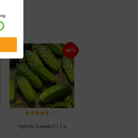
ing
%
-60%
0
Ogórek Śremski F1 5 g