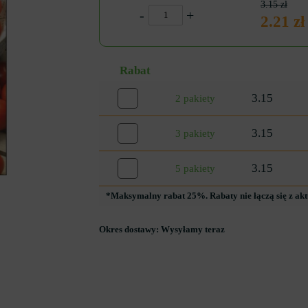
3.15 zł
-
+
2.21 zł
Rabat
3.15
2 pakiety
3.15
3 pakiety
3.15
5 pakiety
*Maksymalny rabat 25%. Rabaty nie łączą się z ak
Okres dostawy:
Wysyłamy teraz