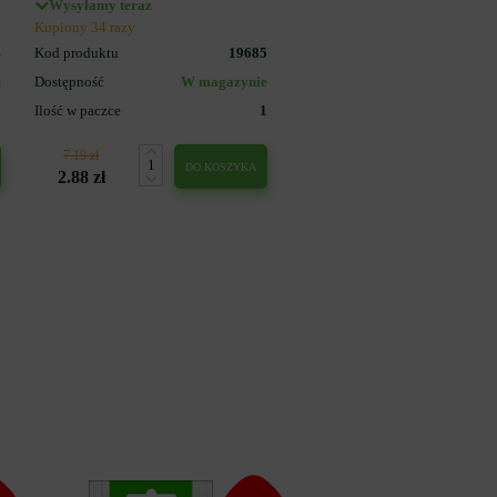
Wysyłamy teraz
Kupiony 34 razy
4
Kod produktu
19685
u
Dostępność
W magazynie
1
Ilość w paczce
1
7.19 zł
DO KOSZYKA
2.88 zł