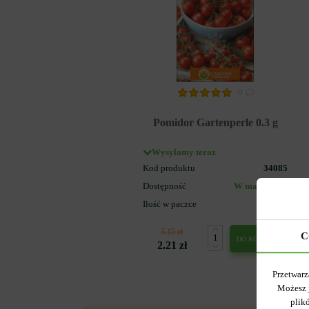
0
Pomidor Gartenperle 0.3 g
Wysyłamy teraz
Kod produktu
34085
Dostępność
W magazynie
Ilość w paczce
1
3.15 zł
C
DO KOSZYKA
2.21 zł
Przetwarz
Możesz 
plik