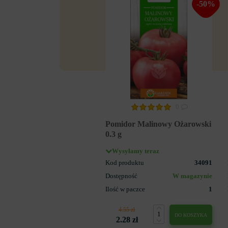
-50%
0
Pomidor Malinowy Ożarowski
0.3 g
Wysyłamy teraz
Kod produktu
34091
Dostępność
W magazynie
Ilość w paczce
1
4.55 zł
DO KOSZYKA
2.28 zł