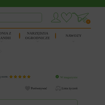
0
ONIA Z
NARZĘDZIA
NAWOZY
ANDII
OGRODNICZE
g ocen:
W magazynie
Porównywać
Lista życzeń