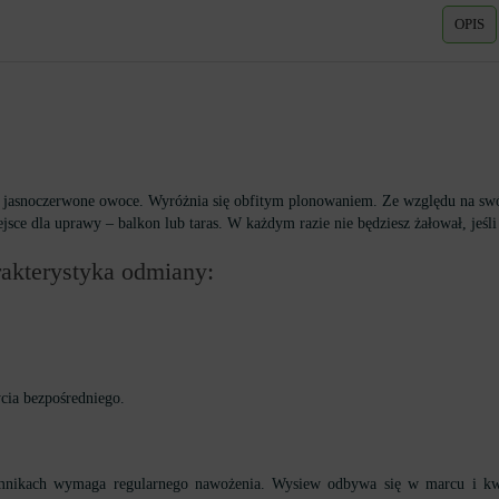
OPIS
 jasnoczerwone owoce. Wyróżnia się obfitym plonowaniem. Ze względu na swó
ce dla uprawy – balkon lub taras. W każdym razie nie będziesz żałował, jeśli
rakterystyka odmiany:
cia bezpośredniego.
mnikach wymaga regularnego nawożenia. Wysiew odbywa się w marcu i kwiet