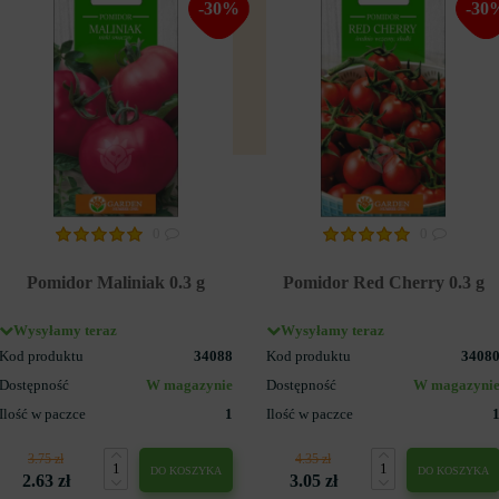
-30%
-30
0
0
Pomidor Maliniak 0.3 g
Pomidor Red Cherry 0.3 g
Wysyłamy teraz
Wysyłamy teraz
Kod produktu
34088
Kod produktu
3408
Dostępność
W magazynie
Dostępność
W magazyni
Ilość w paczce
1
Ilość w paczce
3.75 zł
4.35 zł
DO KOSZYKA
DO KOSZYKA
2.63 zł
3.05 zł