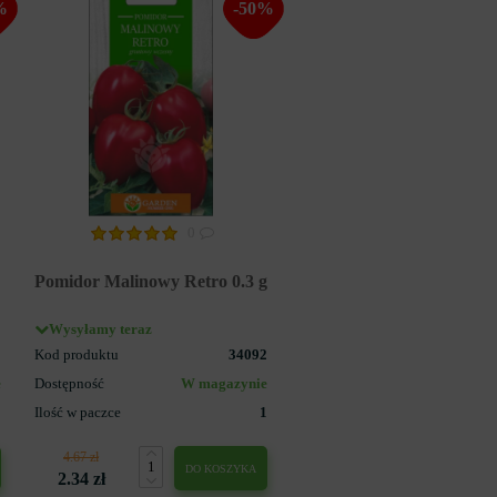
%
-50%
0
Pomidor Malinowy Retro 0.3 g
Wysyłamy teraz
0
Kod produktu
34092
e
Dostępność
W magazynie
1
Ilość w paczce
1
4.67 zł
DO KOSZYKA
2.34 zł