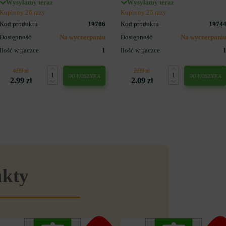
Wysyłamy teraz
Wysyłamy teraz
Kupiony 26 razy
Kupiony 25 razy
Kod produktu
19786
Kod produktu
1974
Dostępność
Na wyczerpaniu
Dostępność
Na wyczerpani
Ilość w paczce
1
Ilość w paczce
4.99 zł
2.99 zł
DO KOSZYKA
DO KOSZYKA
2.99 zł
2.09 zł
ukty