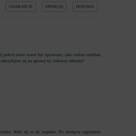
GWARANCJE
OPINIE (0)
DOSTAWA
j pokrój może nawet być uprawiany, jako roślina ozdobna
 zdecydujesz się na uprawę tej ciekawej odmiany!
niu. Robi się to do inspektu. Po minięciu zagrożenia