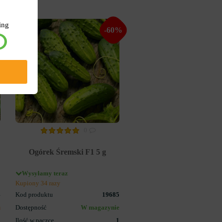
ing
%
-60%
0
Ogórek Śremski F1 5 g
Wysyłamy teraz
Kupiony 34 razy
4
Kod produktu
19685
u
Dostępność
W magazynie
1
Ilość w paczce
1