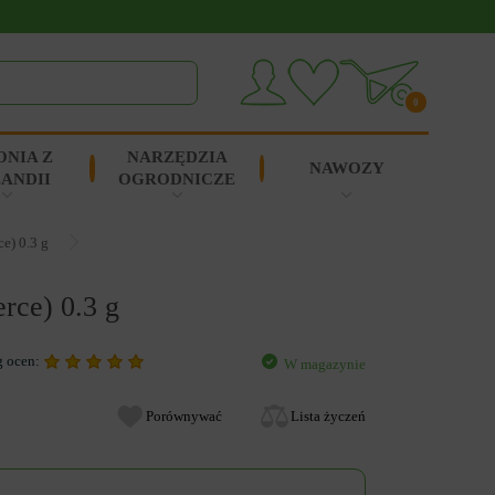
0
ONIA Z
NARZĘDZIA
NAWOZY
ANDII
OGRODNICZE
e) 0.3 g
rce) 0.3 g
g ocen:
W magazynie
Porównywać
Lista życzeń