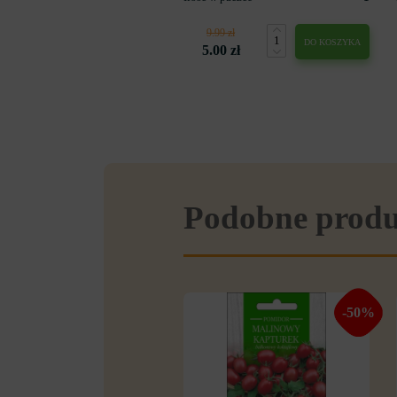
9.99 zł
DO KOSZYKA
5.00 zł
Podobne prod
-50%