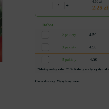
4.50 zł
-
+
2.25 zł
Rabat
4.50
2 pakiety
4.50
3 pakiety
4.50
5 pakiety
*Maksymalny rabat 25%. Rabaty nie łączą się z ak
Okres dostawy:
Wysyłamy teraz