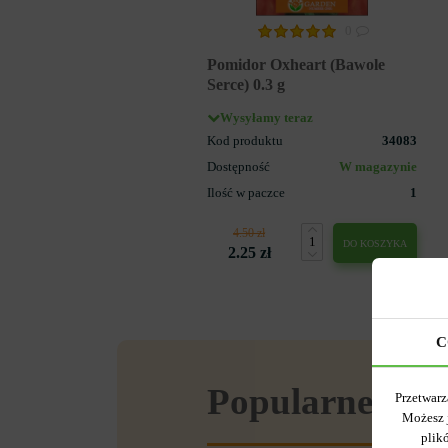
0
Pomidor Oxheart (Bawole
Serce) 0.3 g
Wysyłamy teraz
Kod produktu
34083
Dostępność
W magazynie
Ilość w paczce
1
4.50 zł
DO KOSZYKA
2.25 zł
C
Popularne w se
Przetwarz
Możesz 
plik