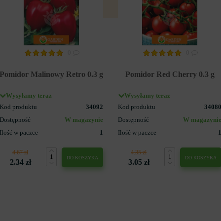
0
0
Pomidor Malinowy Retro 0.3 g
Pomidor Red Cherry 0.3 g
Wysyłamy teraz
Wysyłamy teraz
Kod produktu
34092
Kod produktu
3408
Dostępność
W magazynie
Dostępność
W magazyni
Ilość w paczce
1
Ilość w paczce
4.67 zł
4.35 zł
DO KOSZYKA
DO KOSZYKA
2.34 zł
3.05 zł