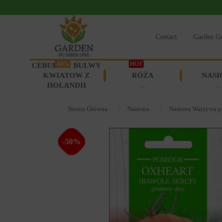
Contact
Garden G
-60%
HOT
CEBULKI I BULWY
KWIATOW Z
RÓŻA
NASI
HOLANDII
Strona Główna
Nasiona
Nasiona Warzywa p
-50%