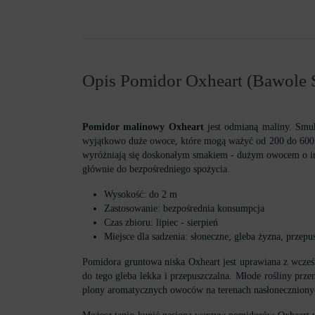
Opis Pomidor Oxheart (Bawole S
Pomidor malinowy Oxheart
jest odmianą maliny. Smu
wyjątkowo duże owoce, które mogą ważyć od 200 do 600 
wyróżniają się doskonałym smakiem - dużym owocem o int
głównie do bezpośredniego spożycia.
Wysokość: do 2 m
Zastosowanie: bezpośrednia konsumpcja
Czas zbioru: lipiec - sierpień
Miejsce dla sadzenia: słoneczne; gleba żyzna, przep
Pomidora gruntowa niska Oxheart jest uprawiana z wcześ
do tego gleba lekka i przepuszczalna. Młode rośliny prze
plony aromatycznych owoców na terenach nasłonecznionych