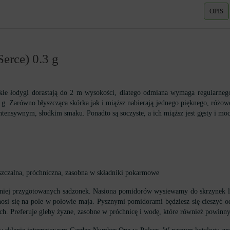
OPIS
erce) 0.3 g
kłe łodygi dorastają do 2 m wysokości, dlatego odmiana wymaga regularnego 
g. Zarówno błyszcząca skórka jak i miąższ nabierają jednego pięknego, róż
ensywnym, słodkim smaku. Ponadto są soczyste, a ich miąższ jest gęsty i m
uszczalna, próchniczna, zasobna w składniki pokarmowe
niej przygotowanych sadzonek. Nasiona pomidorów wysiewamy do skrzynek lub 
nosi się na pole w połowie maja. Pysznymi pomidorami będziesz się cieszyć o
. Preferuje gleby żyzne, zasobne w próchnicę i wodę, które również powinny