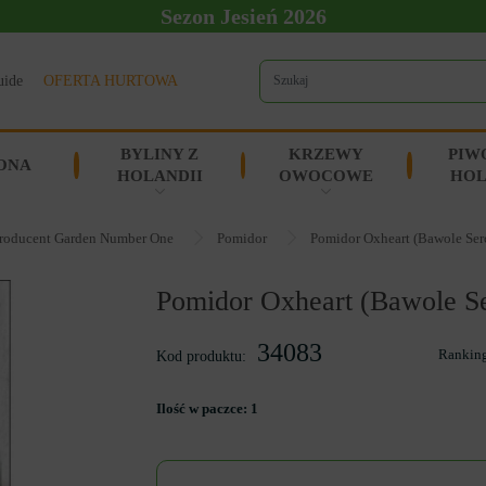
Sezon Jesień 2026
uide
OFERTA HURTOWA
BYLINY Z
KRZEWY
PIW
ONA
HOLANDII
OWOCOWE
HOL
roducent Garden Number One
Pomidor
Pomidor Oxheart (Bawole Serc
Pomidor Oxheart (Bawole Se
34083
Rankin
Kod produktu:
Ilość w paczce:
1