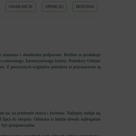
GWARANCJE
OPINIE (0)
DOSTAWA
zraszania i obsadzania podporami. Roślina ta produkuje
owo-czerwonego, karmazynowego koloru. Pomidory Oxheart
ocny. Z powyższych względów pomidory te przeznaczone są
tac na przełomie marca i kwietnia. Najlepiej nadaje się
d lipca do sierpnia. Odmiana ta będzie dawała najbogatsze
 być przepuszczalne.