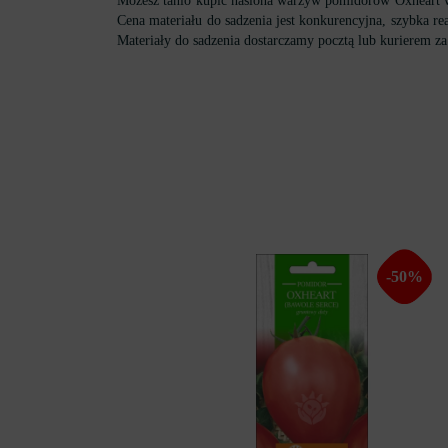
Możesz tanio kupić nasiona warzyw pomidorów Oxheart w
Cena materiału do sadzenia jest konkurencyjna, szybka re
Materiały do ​​sadzenia dostarczamy pocztą lub kurierem za
-50%