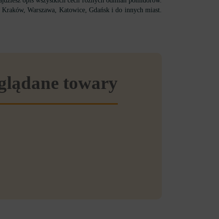
jdziesz opis wszystkich cech różnych odmian pomidorów.
ju: Kraków, Warszawa, Katowice, Gdańsk i do innych miast.
eglądane towary