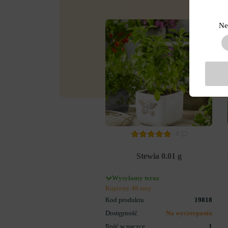
Ne
-50%
0
Stewia 0.01 g
Wysyłamy teraz
Kupiony 48 razy
Kod produktu
19818
Dostępność
Na wyczerpaniu
Ilość w paczce
1