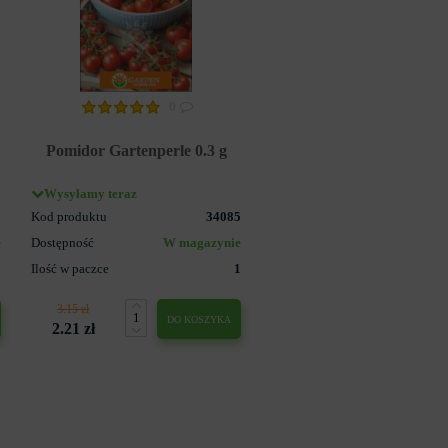
0
Pomidor Gartenperle 0.3 g
Wysyłamy teraz
0
Kod produktu
34085
e
Dostępność
W magazynie
1
Ilość w paczce
1
3.15 zł
DO KOSZYKA
2.21 zł