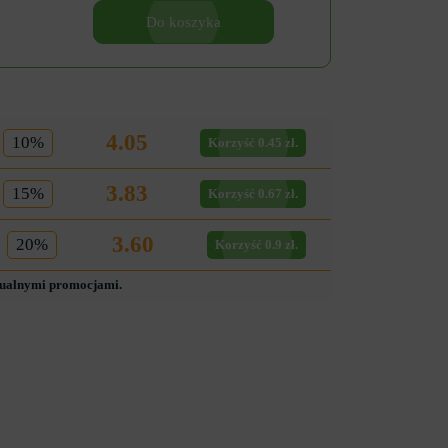
Do koszyka
4.05
10%
Korzyść 0.45 zł.
3.83
15%
Korzyść 0.67 zł.
3.60
20%
Korzyść 0.9 zł.
tualnymi promocjami.