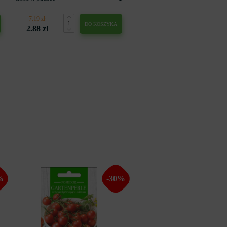
7.19 zł
DO KOSZYKA
2.88 zł
%
-30%