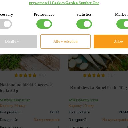
prywatnosci i Cookies Garden Number One
cessary
Preferences
Statistics
Market
-40%
-30
Disallow
Allow selection
Allow
0
0
Nasiona na kiełki Gorczyca
Rzodkiewka Sopel Lodu 10 g
biała 30 g
Wysyłamy teraz
Wysyłamy teraz
Kupiony 26 razy
Kupiony 25 razy
Kod produktu
19786
Kod produktu
1974
Dostępność
Na wyczerpaniu
Dostępność
Na wyczerpani
Ilość w paczce
1
Ilość w paczce