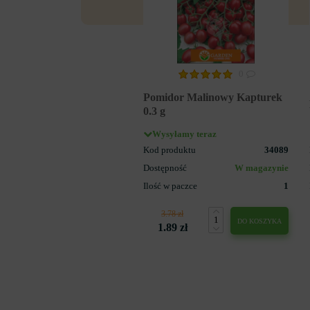
0
Pomidor Malinowy Kapturek
0.3 g
Wysyłamy teraz
Kod produktu
34089
Dostępność
W magazynie
Ilość w paczce
1
3.78 zł
DO KOSZYKA
1.89 zł