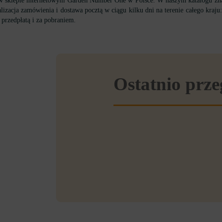
 sklepie internetowym Garden Number One w Polsce. W naszym katalogu zna
alizacja zamówienia i dostawa pocztą w ciągu kilku dni na terenie całego kra
 przedpłatą i za pobraniem.
Ostatnio prz