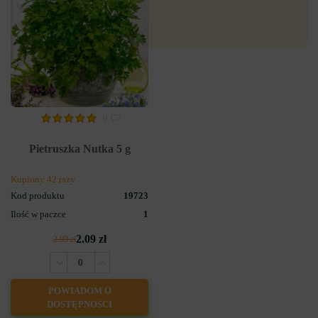
0
Pietruszka Nutka 5 g
Kupiony 42 razy
Kod produktu
19723
Ilość w paczce
1
2.09 zł
2.99 zł
POWIADOM O
DOSTĘPNOŚCI