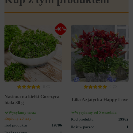
-40%
0
0
Nasiona na kiełki Gorczyca
Lilia Azjatycka Happy Love
biała 30 g
Wysyłamy teraz
Wysyłamy od 5 września
Kupiony 26 razy
Kod produktu
19962
Kod produktu
19786
Ilość w paczce
1
Ilość w paczce
1