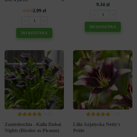
9.34 zł
2.99 zł
4.99 zł
DO KOSZYKA
DO KOSZYKA
0
3
Zantedeschia - Kalla Dubai
Lilia Azjatycka Netty's
Nights (Bicolor as Picasso)
Pride