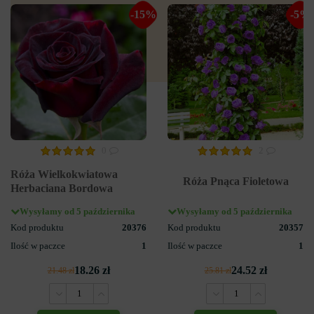
-15%
-5%
0
2
Róża Wielkokwiatowa
Róża Pnąca Fioletowa
Herbaciana Bordowa
Wysyłamy od 5 października
Wysyłamy od 5 października
Kod produktu
20376
Kod produktu
20357
Ilość w paczce
1
Ilość w paczce
1
18.26 zł
24.52 zł
21.48 zł
25.81 zł