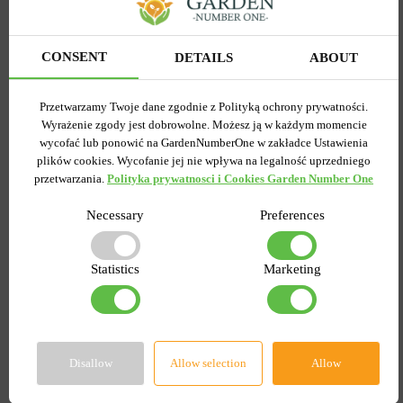
Stewia 0.01 g
biała 30 g
Wysyłamy teraz
Wysyłamy teraz
CONSENT
DETAILS
ABOUT
Kupiony 48 razy
Kupiony 26 razy
Kod produktu
19818
Kod produktu
19786
Przetwarzamy Twoje dane zgodnie z Polityką ochrony prywatności.
Ilość w paczce
1
Ilość w paczce
1
Wyrażenie zgody jest dobrowolne. Możesz ją w każdym momencie
5.00 zł
2.99 zł
9.99 zł
4.99 zł
wycofać lub ponowić na GardenNumberOne w zakładce Ustawienia
plików cookies. Wycofanie jej nie wpływa na legalność uprzedniego
przetwarzania.
Polityka prywatnosci i Cookies Garden Number One
DO KOSZYKA
DO KOSZYKA
Necessary
Preferences
-30%
-60%
Statistics
Marketing
Disallow
Allow selection
Allow