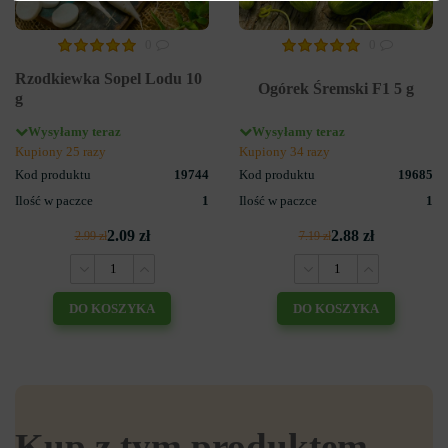
0
0
Rzodkiewka Sopel Lodu 10
Ogórek Śremski F1 5 g
g
Wysyłamy teraz
Wysyłamy teraz
Kupiony 25 razy
Kupiony 34 razy
Kod produktu
19744
Kod produktu
19685
Ilość w paczce
1
Ilość w paczce
1
2.09 zł
2.88 zł
2.99 zł
7.19 zł
DO KOSZYKA
DO KOSZYKA
Kup z tym produktem