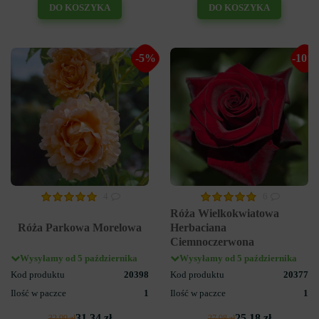
DO KOSZYKA
DO KOSZYKA
-5%
-10%
4
6
Róża Wielkokwiatowa
Róża Parkowa Morelowa
Herbaciana
Ciemnoczerwona
Wysyłamy od 5 października
Wysyłamy od 5 października
Kod produktu
20398
Kod produktu
20377
Ilość w paczce
1
Ilość w paczce
1
31.34 zł
25.18 zł
32.99 zł
27.98 zł