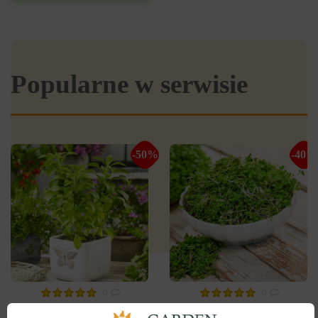
Popularne w serwisie
-50%
-40%
0
0
Nasiona na kiełki Gorczyca