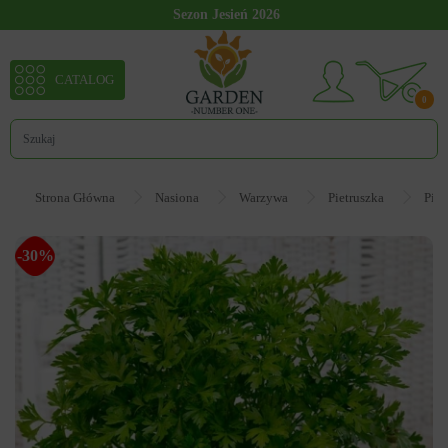
Sezon Jesień 2026
CATALOG
0
Strona Główna
Nasiona
Warzywa
Pietruszka
Piet
-30%