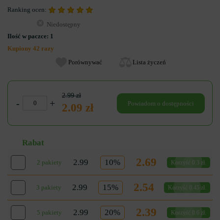
Ranking ocen:
Niedostępny
Ilość w paczce:
1
Kupiony 42 razy
Porównywać
Lista życzeń
2.99 zł
-
+
Powiadom o dostępności
2.09 zł
Rabat
2.69
2.99
10%
2 pakiety
Korzyść 0.3 zł.
2.54
2.99
15%
3 pakiety
Korzyść 0.45 zł.
2.39
2.99
20%
5 pakiety
Korzyść 0.6 zł.