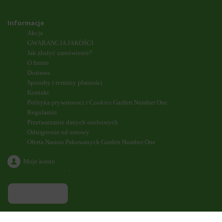
Informacje
Akcje
GWARANCJA JAKOŚCI
Jak złożyć zamówienie?
O firmie
Dostawa
Sposoby i terminy płatności
Kontakt
Polityka prywatnosci i Cookies Garden Number One
Regulamin
Przetwarzanie danych osobowych
Odstąpienie od umowy
Oferta Nasion Pakowanych Garden Number One
Moje konto
`
ODDZWONIENIE