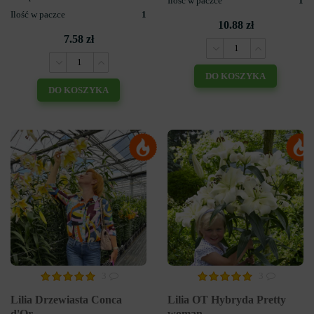
Ilość w paczce
1
Ilość w paczce
1
10.88 zł
7.58 zł
DO KOSZYKA
DO KOSZYKA
3
3
Lilia Drzewiasta Conca
Lilia OT Hybryda Pretty
d'Or
woman