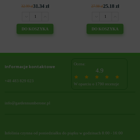
31.34 zł
25.18 zł
32.99 zł
27.98 zł
DO KOSZYKA
DO KOSZYKA
Ocena:
Informacje kontaktowe
4.9
+48 483 829 023
W oparciu o 1790 recenzje
info@gardennumberone.pl
Infolinia czynna od poniedziałku do piątku w godzinach 8:00 - 16:00