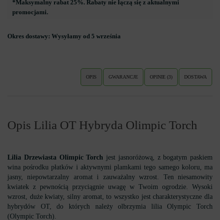
*Maksymalny rabat 25%. Rabaty nie łączą się z aktualnymi
promocjami.
Okres dostawy:
Wysyłamy od 5 września
OPIS
GWARANCJE
OPINIE (3)
DOSTAWA
Opis Lilia OT Hybryda Olimpic Torch
Lilia Drzewiasta
Olimpic Torch
jest jasnoróżową, z bogatym paskiem
wina pośrodku płatków i aktywnymi plamkami tego samego koloru, ma
jasny, niepowtarzalny aromat i zauważalny wzrost. Ten niesamowity
kwiatek z pewnością przyciągnie uwagę w Twoim ogrodzie. Wysoki
wzrost, duże kwiaty, silny aromat, to wszystko jest charakterystyczne dla
hybrydów OT, do których należy olbrzymia lilia Olympic Torch
(Olympic Torch).