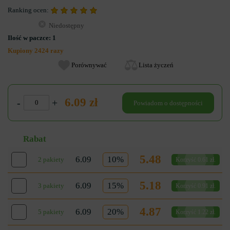
Ranking ocen:
Niedostępny
Ilość w paczce:
1
Kupiony 2424 razy
Porównywać
Lista życzeń
6.09 zł
-
+
Powiadom o dostępności
Rabat
5.48
6.09
10%
2 pakiety
Korzyść 0.61 zł.
5.18
6.09
15%
3 pakiety
Korzyść 0.91 zł.
4.87
6.09
20%
5 pakiety
Korzyść 1.22 zł.