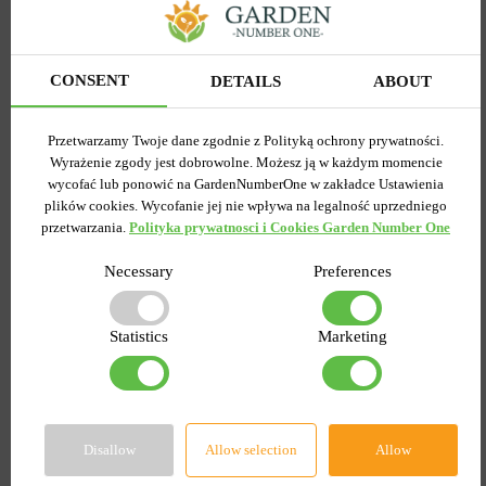
Tulipan
Lilia OT Hybryda Pretty
Pełny+Wielokwiatowy
woman
Peggy Wonder
Wysyłamy od 5 września
Wysyłamy od 5 września
CONSENT
DETAILS
ABOUT
Kupiony 1956 razy
Kupiony 217 razy
Kod produktu
1308
Kod produktu
1467
Przetwarzamy Twoje dane zgodnie z Polityką ochrony prywatności.
Ilość w paczce
1
Ilość w paczce
1
Wyrażenie zgody jest dobrowolne. Możesz ją w każdym momencie
wycofać lub ponowić na GardenNumberOne w zakładce Ustawienia
7.58 zł
6.87 zł
15.27 zł
plików cookies. Wycofanie jej nie wpływa na legalność uprzedniego
przetwarzania.
Polityka prywatnosci i Cookies Garden Number One
DO KOSZYKA
DO KOSZYKA
Necessary
Preferences
Statistics
Marketing
-55%
-60%
Disallow
Allow selection
Allow