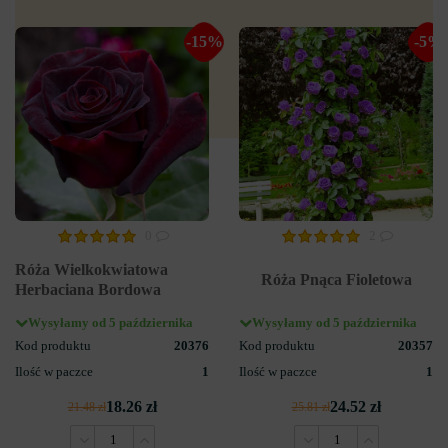
-15%
-5%
0
2
Róża Wielkokwiatowa
Róża Pnąca Fioletowa
Herbaciana Bordowa
Wysyłamy od 5 października
Wysyłamy od 5 października
Kod produktu
20376
Kod produktu
20357
Ilość w paczce
1
Ilość w paczce
1
18.26 zł
24.52 zł
21.48 zł
25.81 zł