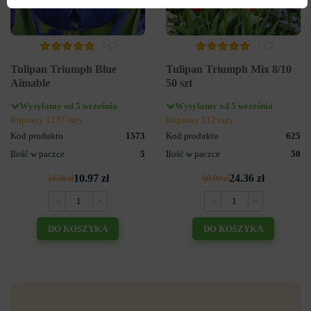
3
3
Tulipan Triumph Blue
Tulipan Triumph Mix 8/10
Aimable
50 szt
Wysyłamy od 5 września
Wysyłamy od 5 września
Kupiony 1237 razy
Kupiony 112 razy
Kod produktu
1573
Kod produktu
625
Ilość w paczce
5
Ilość w paczce
50
10.97 zł
24.36 zł
24.38 zł
60.90 zł
DO KOSZYKA
DO KOSZYKA