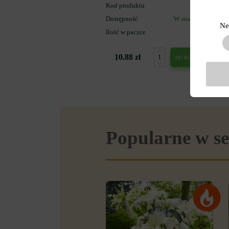
Kod produktu
33613
Dostępność
W magazynie
Ne
Ilość w paczce
1
10.88 zł
DO KOSZYKA
Popularne w se