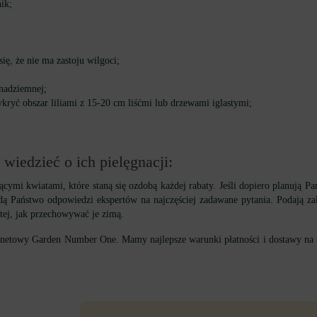
ik;
ę, że nie ma zastoju wilgoci;
 nadziemnej;
ykryć obszar liliami z 15-20 cm liśćmi lub drzewami iglastymi;
y wiedzieć o ich pielęgnacji:
ymi kwiatami, które staną się ozdobą każdej rabaty. Jeśli dopiero planują Pań
Państwo odpowiedzi ekspertów na najczęściej zadawane pytania. Podają zalece
stej, jak przechowywać je zimą.
ternetowy Garden Number One. Mamy najlepsze warunki płatności i dostawy na 