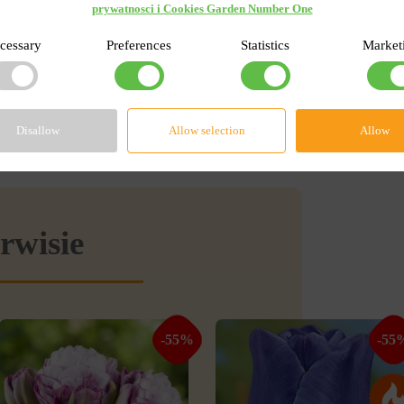
prywatnosci i Cookies Garden Number One
cessary
Preferences
Statistics
Market
Disallow
Allow selection
Allow
rwisie
-55%
-55