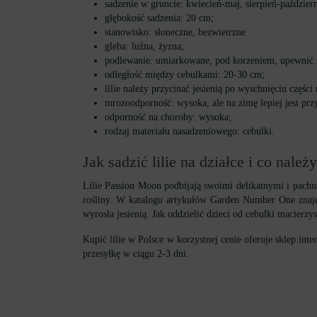
sadzenie w gruncie: kwiecień-maj, sierpień-październ
głębokość sadzenia: 20 cm;
stanowisko: słoneczne, bezwietrzne
gleba: luźna, żyzna;
podlewanie: umiarkowane, pod korzeniem, upewnić si
odległość między cebulkami: 20-30 cm;
lilie należy przycinać jesienią po wyschnięciu części
mrozoodporność: wysoka, ale na zimę lepiej jest prz
odporność na choroby: wysoka;
rodzaj materiału nasadzeniowego: cebulki.
Jak sadzić lilie na działce i co należ
Lilie Passion Moon podbijają swoimi delikatnymi i pachnąc
rośliny. W katalogu artykułów Garden Number One znajdą 
wyrosła jesienią. Jak oddzielić dzieci od cebulki macierzy
Kupić lilie w Polsce w korzystnej cenie oferuje sklep in
przesyłkę w ciągu 2-3 dni.