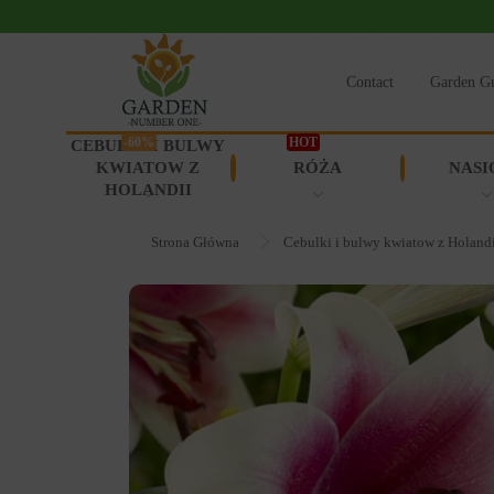
Contact
Garden G
-60%
HOT
CEBULKI I BULWY
KWIATOW Z
RÓŻA
NASI
HOLANDII
Strona Główna
Cebulki i bulwy kwiatow z Holand