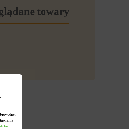
eglądane towary
T
obrowolne.
tawienia
ityka