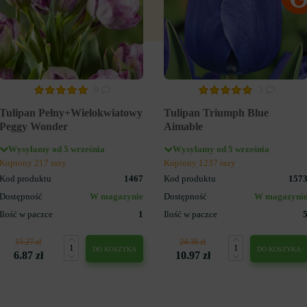
0
3
Tulipan Pełny+Wielokwiatowy
Tulipan Triumph Blue
Peggy Wonder
Aimable
Wysyłamy od 5 września
Wysyłamy od 5 września
Kupiony 217 razy
Kupiony 1237 razy
Kod produktu
1467
Kod produktu
157
Dostępność
W magazynie
Dostępność
W magazyni
Ilość w paczce
1
Ilość w paczce
15.27 zł
24.38 zł
DO KOSZYKA
DO KOSZYKA
6.87 zł
10.97 zł