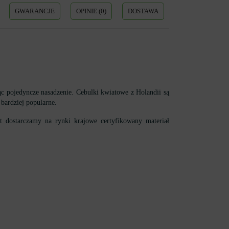
GWARANCJE
OPINIE (0)
DOSTAWA
ząc pojedyncze nasadzenie. Cebulki kwiatowe z Holandii są
 bardziej popularne.
dostarczamy na rynki krajowe certyfikowany materiał