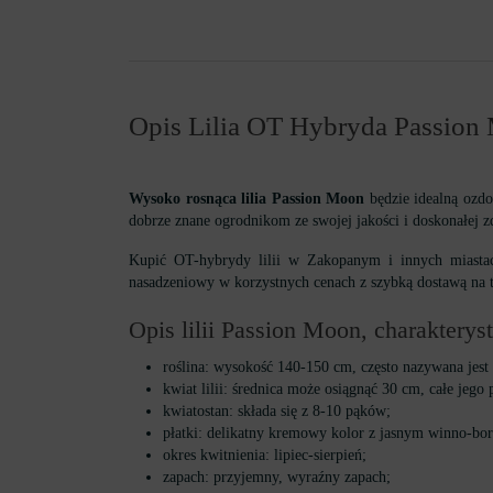
Opis Lilia OT Hybryda Passion
Wysoko rosnąca lilia Passion Moon
będzie idealną ozdo
dobrze znane ogrodnikom ze swojej jakości i doskonałej zdo
Kupić OT-hybrydy lilii w Zakopanym i innych miasta
nasadzeniowy w korzystnych cenach z szybką dostawą na te
Opis lilii Passion Moon, charaktery
roślina: wysokość 140-150 cm, często nazywana jes
kwiat lilii: średnica może osiągnąć 30 cm, całe jego 
kwiatostan: składa się z 8-10 pąków;
płatki: delikatny kremowy kolor z jasnym winno-b
okres kwitnienia: lipiec-sierpień;
zapach: przyjemny, wyraźny zapach;