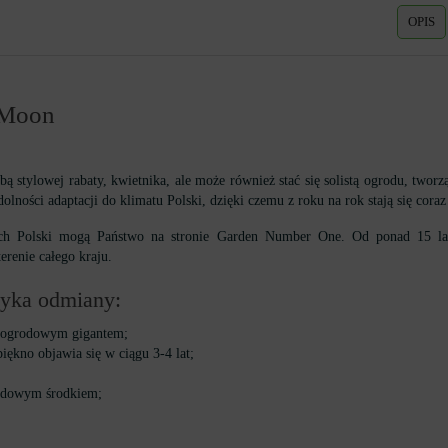
OPIS
 Moon
bą stylowej rabaty, kwietnika, ale może również stać się solistą ogrodu, twor
lności adaptacji do klimatu Polski, dzięki czemu z roku na rok stają się coraz
ch Polski mogą Państwo na stronie Garden Number One. Od ponad 15 lat 
renie całego kraju.
styka odmiany:
t ogrodowym gigantem;
piękno objawia się w ciągu 3-4 lat;
ordowym środkiem;