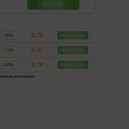
ł
Do koszyka
9.79
10%
Korzyść 1.09 zł.
9.25
15%
Korzyść 1.63 zł.
8.70
20%
Korzyść 2.18 zł.
tualnymi promocjami.