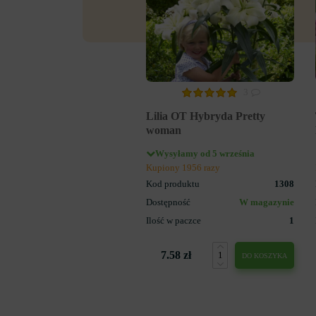
3
Lilia OT Hybryda Pretty
woman
Wysyłamy od 5 września
Kupiony 1956 razy
Kod produktu
1308
Dostępność
W magazynie
Ilość w paczce
1
7.58 zł
DO KOSZYKA