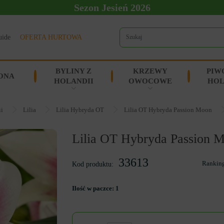
Sezon Jesień 2026
uide
OFERTA HURTOWA
BYLINY Z
KRZEWY
PIW
ONA
HOLANDII
OWOCOWE
HOL
ii
Lilia
Lilia Hybryda OT
Lilia OT Hybryda Passion Moon
Lilia OT Hybryda Passion 
33613
Rankin
Kod produktu:
Ilość w paczce:
1