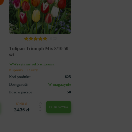
3
Tulipan Triumph Mix 8/10 50
szt
Wysyłamy od 5 września
Kupiony 112 razy
3
Kod produktu
625
e
Dostępność
W magazynie
5
Ilość w paczce
50
60.90 zł
DO KOSZYKA
24.36 zł