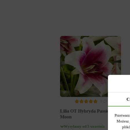
C
0
Lilia OT Hybryda Passion
Przetwarz
Moon
Możesz 
Wysyłamy od 5 września
plik