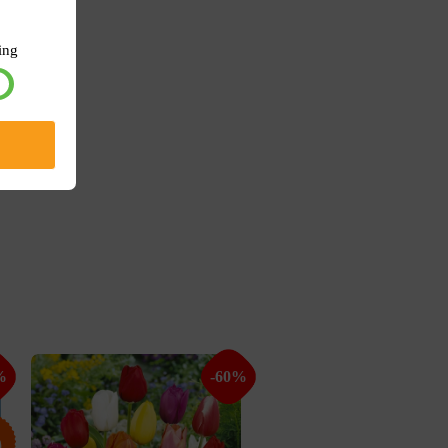
ing
%
-60%