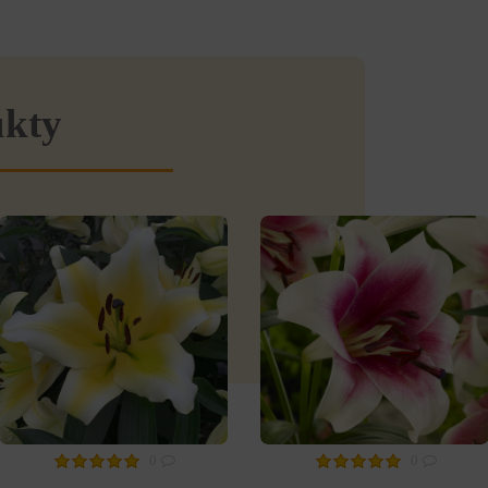
ukty
0
0