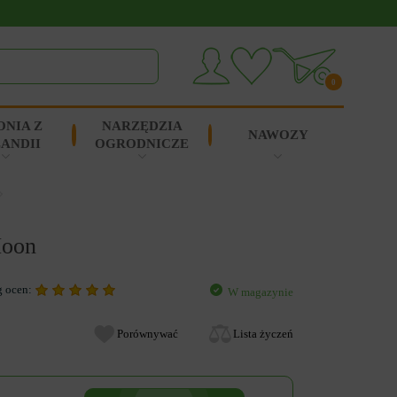
0
ONIA Z
NARZĘDZIA
NAWOZY
ANDII
OGRODNICZE
Moon
g ocen:
W magazynie
Porównywać
Lista życzeń