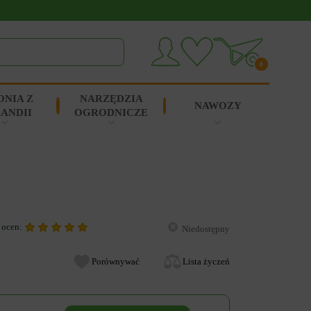
0
ONIA Z
NARZĘDZIA
NAWOZY
ANDII
OGRODNICZE
 ocen:
Niedostępny
Porównywać
Lista życzeń