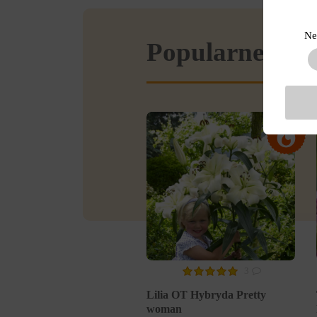
Ne
Popularne w se
3
Lilia OT Hybryda Pretty
woman