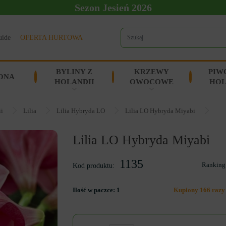
Sezon Jesień 2026
uide
OFERTA HURTOWA
BYLINY Z
KRZEWY
PIW
ONA
HOLANDII
OWOCOWE
HOL
ii
Lilia
Lilia Hybryda LO
Lilia LO Hybryda Miyabi
Lilia LO Hybryda Miyabi
1135
Ranking
Kod produktu:
Ilość w paczce:
1
Kupiony 166 razy