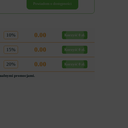
Powiadom o dostępności
0.00
10%
Korzyść 0 zł.
0.00
15%
Korzyść 0 zł.
0.00
20%
Korzyść 0 zł.
tualnymi promocjami.