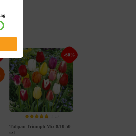
ing
%
-60%
3
Tulipan Triumph Mix 8/10 50
szt