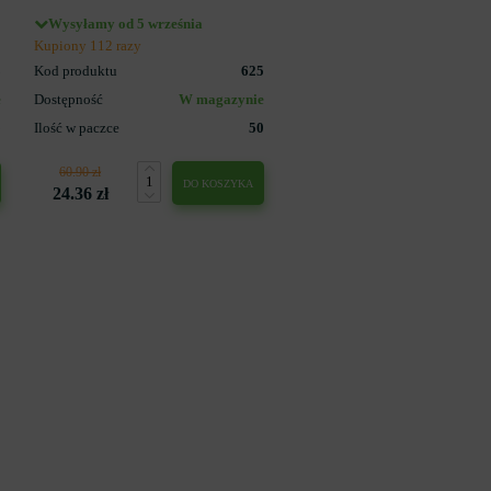
Wysyłamy od 5 września
Kupiony 112 razy
3
Kod produktu
625
e
Dostępność
W magazynie
5
Ilość w paczce
50
60.90 zł
DO KOSZYKA
24.36 zł