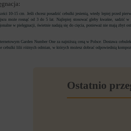
ęgnacja:
okości 10-15 cm. Jeśli chcesz posadzić cebulki jesienią, wtedy lepiej przed pi
scu może rosnąć od 3 do 5 lat. Najlepiej stosować gleby kwaśne, sadzić w d
onalne w pielęgnacji, świetnie nadają się do cięcia, ponieważ nie mają zbyt o
ternetowym Garden Number One za najniższą ceną w Polsce. Dostawa cebulek l
ie cebulki lilii różnych odmian, w których możesz dobrać odpowiednią kompo
Ostatnio prz