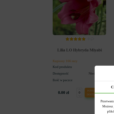
0
Lilia LO Hybryda Miyabi
Kupiony 166 razy
Kod produktu
1135
Dostępność
Niedostępny
Ilość w paczce
1
C
POWIADOM O
0.00 zł
DOSTĘPNOŚCI
Przetwarz
Możesz 
plik