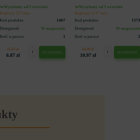
Wysyłamy od 5 września
Wysyłamy od 5 września
Kupiony 217 razy
Kupiony 1237 razy
Kod produktu
1467
Kod produktu
157
Dostępność
W magazynie
Dostępność
W magazyni
Ilość w paczce
1
Ilość w paczce
15.27 zł
24.38 zł
DO KOSZYKA
DO KOSZYKA
6.87 zł
10.97 zł
ukty