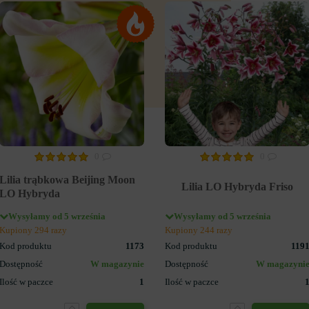
0
0
Lilia trąbkowa Beijing Moon
Lilia LO Hybryda Friso
LO Hybryda
Wysyłamy od 5 września
Wysyłamy od 5 września
Kupiony 294 razy
Kupiony 244 razy
Kod produktu
1173
Kod produktu
119
Dostępność
W magazynie
Dostępność
W magazyni
Ilość w paczce
1
Ilość w paczce