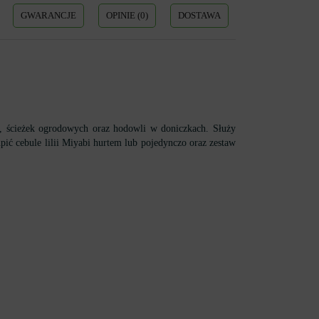
GWARANCJE
OPINIE (0)
DOSTAWA
ch, ścieżek ogrodowych oraz hodowli w doniczkach. Służy
pić cebule lilii Miyabi hurtem lub pojedynczo oraz zestaw