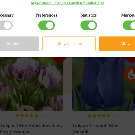
prywatnosci i Cookies Garden Number One
cessary
Preferences
Statistics
Market
rwisie
Disallow
Allow selection
Allow
-55%
-55
0
3
Tulipan Pełny+Wielokwiatowy
Tulipan Triumph Blue
Peggy Wonder
Aimable