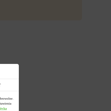
T
obrowolne.
tawienia
ityka