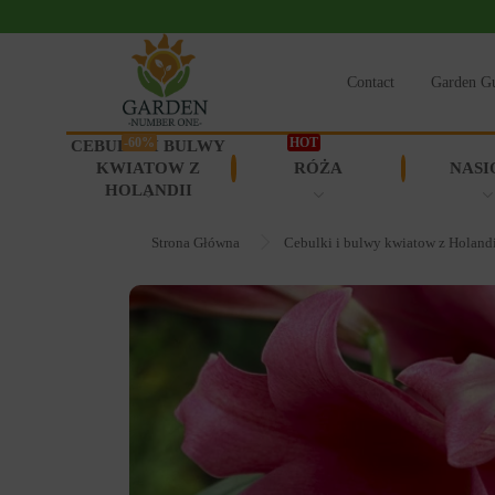
Contact
Garden G
-60%
HOT
CEBULKI I BULWY
KWIATOW Z
RÓŻA
NASI
HOLANDII
Strona Główna
Cebulki i bulwy kwiatow z Holand