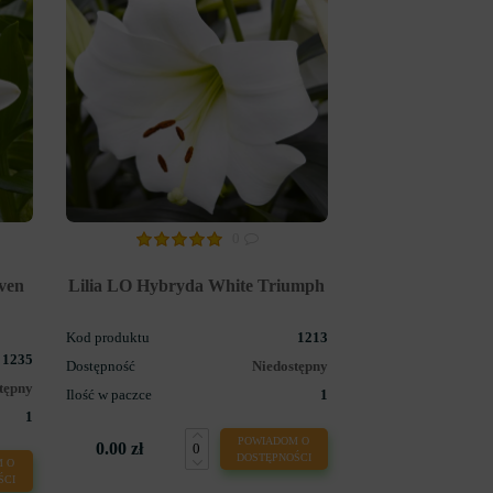
0
ven
Lilia LO Hybryda White Triumph
Kod produktu
1213
1235
Dostępność
Niedostępny
tępny
Ilość w paczce
1
1
POWIADOM O
0.00 zł
DOSTĘPNOŚCI
 O
ŚCI