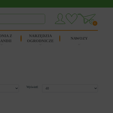
0
ONIA Z
NARZĘDZIA
NAWOZY
ANDII
OGRODNICZE
Wyświetl: