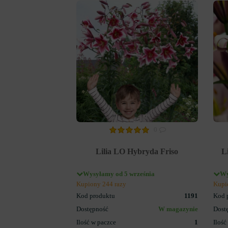
0
Lilia LO Hybryda Friso
L
Wysyłamy od 5 września
Wy
Kupiony 244 razy
Kupi
Kod produktu
1191
Kod 
Dostępność
W magazynie
Dost
Ilość w paczce
1
Ilość