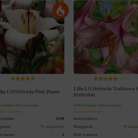
0
0
Lilia LO Hybryda Trabkowa 
ilia LO Hybryda Pink Planet
Perfection
syłamy od 5 września
Wysyłamy od 5 września
ony 524 razy
Kupiony 464 razy
produktu
1246
Kod produktu
ępność
W magazynie
Dostępność
W maga
 w paczce
1
Ilość w paczce