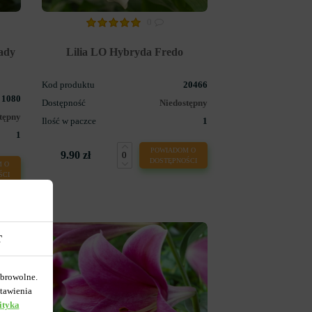
0
ady
Lilia LO Hybryda Fredo
Kod produktu
20466
1080
Dostępność
Niedostępny
tępny
Ilość w paczce
1
1
POWIADOM O
9.90 zł
DOSTĘPNOŚCI
 O
ŚCI
T
obrowolne.
tawienia
ityka