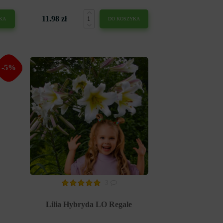
11.98 zł
KA
DO KOSZYKA
-5%
3
Lilia Hybryda LO Regale