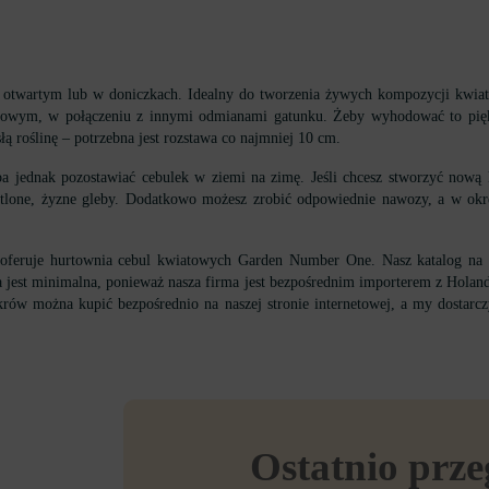
ie otwartym lub w doniczkach. Idealny do tworzenia żywych kompozycji kwi
upowym, w połączeniu z innymi odmianami gatunku. Żeby wyhodować to pięk
ą roślinę – potrzebna jest rozstawa co najmniej 10 cm.
ba jednak pozostawiać cebulek w ziemi na zimę. Jeśli chcesz stworzyć nową
etlone, żyzne gleby. Dodatkowo możesz zrobić odpowiednie nawozy, a w okre
 oferuje hurtownia cebul kwiatowych Garden Number One. Nasz katalog na s
 jest minimalna, ponieważ nasza firma jest bezpośrednim importerem z Holand
krów można kupić bezpośrednio na naszej stronie internetowej, a my dostarc
Ostatnio prz