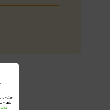
T
obrowolne.
tawienia
ityka