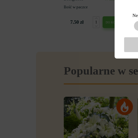
Ilość w paczce
5
Ne
7.50 zł
DO KOSZYKA
Popularne w se