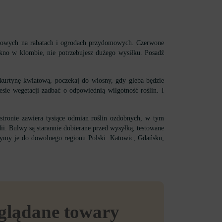
atowych na rabatach i ogrodach przydomowych. Czerwone
no w klombie, nie potrzebujesz dużego wysiłku. Posadź
 kurtynę kwiatową, poczekaj do wiosny, gdy gleba będzie
sie wegetacji zadbać o odpowiednią wilgotność roślin. I
tronie zawiera tysiące odmian roślin ozdobnych, w tym
ii. Bulwy są starannie dobierane przed wysyłką, testowane
zymy je do dowolnego regionu Polski: Katowic, Gdańsku,
eglądane towary