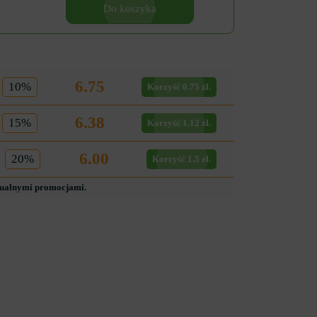
Do koszyka
6.75
10%
Korzyść 0.75 zł.
6.38
15%
Korzyść 1.12 zł.
6.00
20%
Korzyść 1.5 zł.
tualnymi promocjami.