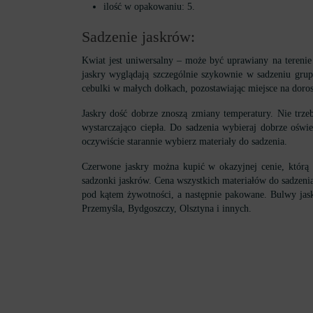
ilość w opakowaniu: 5.
Sadzenie jaskrów:
Kwiat jest uniwersalny – może być uprawiany na teren
jaskry wyglądają szczególnie szykownie w sadzeniu gr
cebulki w małych dołkach, pozostawiając miejsce na dorosł
Jaskry dość dobrze znoszą zmiany temperatury. Nie trze
wystarczająco ciepła. Do sadzenia wybieraj dobrze oświ
oczywiście starannie wybierz materiały do ​​sadzenia.
Czerwone jaskry można kupić w okazyjnej cenie, którą
sadzonki jaskrów. Cena wszystkich materiałów do sadzenia
pod kątem żywotności, a następnie pakowane. Bulwy jas
Przemyśla, Bydgoszczy, Olsztyna i innych.