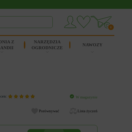
0
ONIA Z
NARZĘDZIA
NAWOZY
ANDII
OGRODNICZE
ocen:
W magazynie
Porównywać
Lista życzeń