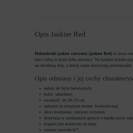
Opis Jaskier Red
Holenderski jaskier czerwony (jaskier Red)
to nowa odm
lata i robią to przez kilka miesięcy. Na każdym krzaku p
na określoną datę, z której często korzystają profesjonaln
Opis odmiany i jej cechy charakterys
należy do bylin bulwiastych;
kolor: szkarłatny;
wysokość: do 20–25 cm;
sadzenie na otwartym terenie: kwiecień-maj;
okres kwitnienia: czerwiec-wrzesień;
destylacja w zamkniętym gruncie o każdej porze rok
kopanie jest konieczne na zimę;
rozmiar żarówki 6/7;