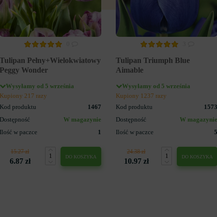
0
3
Tulipan Pełny+Wielokwiatowy
Tulipan Triumph Blue
Peggy Wonder
Aimable
Wysyłamy od 5 września
Wysyłamy od 5 września
Kupiony 217 razy
Kupiony 1237 razy
Kod produktu
1467
Kod produktu
157
Dostępność
W magazynie
Dostępność
W magazyni
Ilość w paczce
1
Ilość w paczce
15.27 zł
24.38 zł
DO KOSZYKA
DO KOSZYKA
6.87 zł
10.97 zł