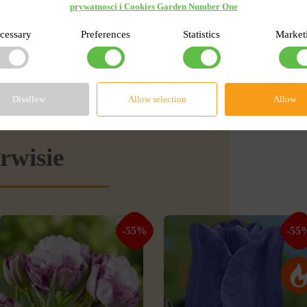
prywatnosci i Cookies Garden Number One
cessary
Preferences
Statistics
Market
Disallow
Allow selection
Allow
rwisie
-55%
-55