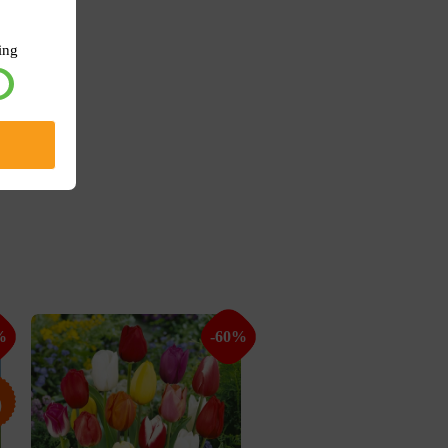
ing
%
-60%