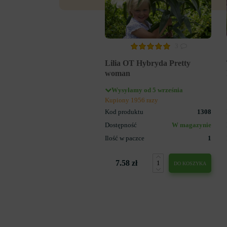
3
Lilia OT Hybryda Pretty
woman
Wysyłamy od 5 września
Kupiony 1956 razy
Kod produktu
1308
Dostępność
W magazynie
Ilość w paczce
1
7.58 zł
DO KOSZYKA