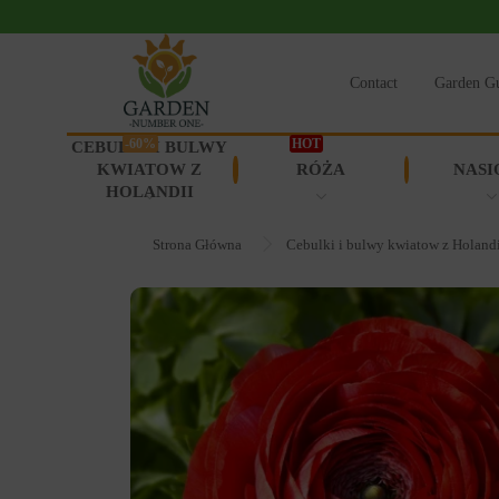
Contact
Garden G
-60%
HOT
CEBULKI I BULWY
KWIATOW Z
RÓŻA
NASI
HOLANDII
Strona Główna
Cebulki i bulwy kwiatow z Holand