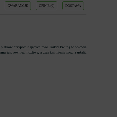
GWARANCJE
OPINIE (0)
DOSTAWA
 płatków przypominających róże. Jaskry kwitną w połowie
omu jest również możliwe, a czas kwitnienia można ustalić