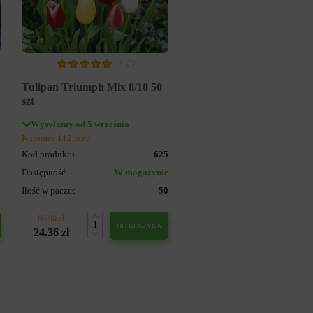
3
Tulipan Triumph Mix 8/10 50
szt
Wysyłamy od 5 września
Kupiony 112 razy
3
Kod produktu
625
e
Dostępność
W magazynie
5
Ilość w paczce
50
60.90 zł
DO KOSZYKA
24.36 zł