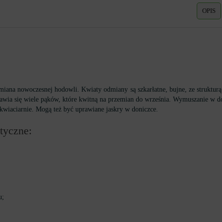
OPIS
iana nowoczesnej hodowli. Kwiaty odmiany są szkarłatne, bujne, ze strukturą
ojawia się wiele pąków, które kwitną na przemian do września. Wymuszanie w d
i kwiaciarnie. Mogą też być uprawiane jaskry w doniczce.
tyczne:
u;