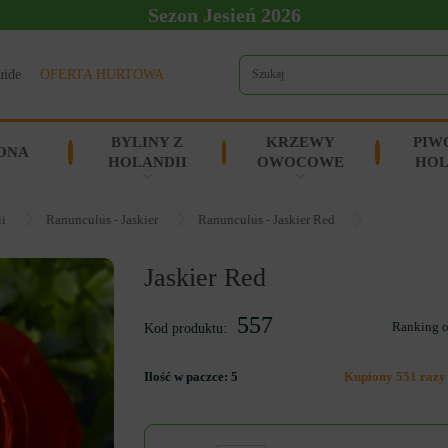
Sezon Jesień 2026
uide
OFERTA HURTOWA
BYLINY Z
KRZEWY
PIW
ONA
HOLANDII
OWOCOWE
HOL
ii
Ranunculus - Jaskier
Ranunculus - Jaskier Red
Jaskier Red
557
Ranking 
Kod produktu:
Ilość w paczce:
5
Kupiony 551 razy