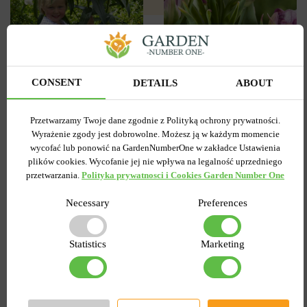
3
0
Tulipan
Lilia OT Hybryda Pretty
Pełny+Wielokwiatowy
CONSENT
DETAILS
ABOUT
woman
Peggy Wonder
Wysyłamy od 5 września
Wysyłamy od 5 września
Przetwarzamy Twoje dane zgodnie z Polityką ochrony prywatności.
Kupiony 1956 razy
Kupiony 217 razy
Wyrażenie zgody jest dobrowolne. Możesz ją w każdym momencie
Kod produktu
1308
Kod produktu
1467
wycofać lub ponowić na GardenNumberOne w zakładce Ustawienia
Ilość w paczce
1
Ilość w paczce
1
plików cookies. Wycofanie jej nie wpływa na legalność uprzedniego
przetwarzania.
Polityka prywatnosci i Cookies Garden Number One
7.58 zł
6.87 zł
15.27 zł
Necessary
Preferences
DO KOSZYKA
DO KOSZYKA
Statistics
Marketing
-55%
-60%