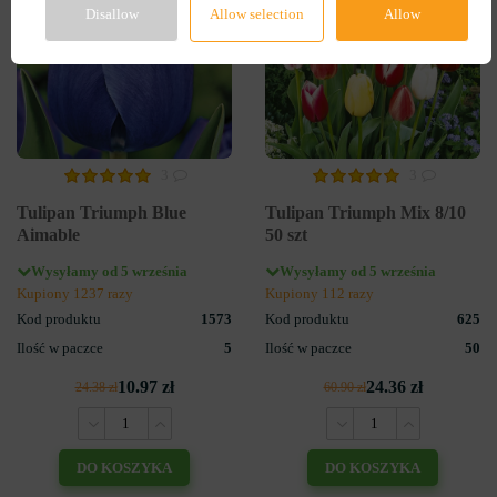
Disallow
Allow selection
Allow
3
3
Tulipan Triumph Blue
Tulipan Triumph Mix 8/10
Aimable
50 szt
Wysyłamy od 5 września
Wysyłamy od 5 września
Kupiony 1237 razy
Kupiony 112 razy
Kod produktu
1573
Kod produktu
625
Ilość w paczce
5
Ilość w paczce
50
10.97 zł
24.36 zł
24.38 zł
60.90 zł
DO KOSZYKA
DO KOSZYKA