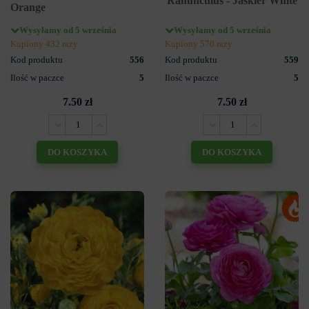
Ranunculus - Jaskier White
Orange
Wysyłamy od 5 września
Wysyłamy od 5 września
Kupiony 432 razy
Kupiony 570 razy
Kod produktu
556
Kod produktu
559
Ilość w paczce
5
Ilość w paczce
5
7.50 zł
7.50 zł
DO KOSZYKA
DO KOSZYKA