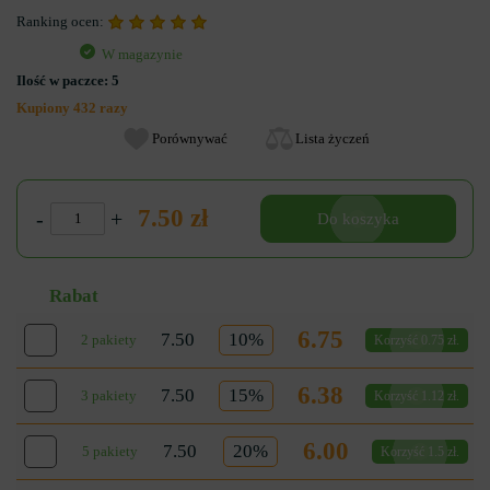
Ranking ocen:
W magazynie
Ilość w paczce:
5
Kupiony 432 razy
Porównywać
Lista życzeń
7.50 zł
-
+
Do koszyka
Rabat
6.75
7.50
10%
2 pakiety
Korzyść 0.75 zł.
6.38
7.50
15%
3 pakiety
Korzyść 1.12 zł.
6.00
7.50
20%
5 pakiety
Korzyść 1.5 zł.