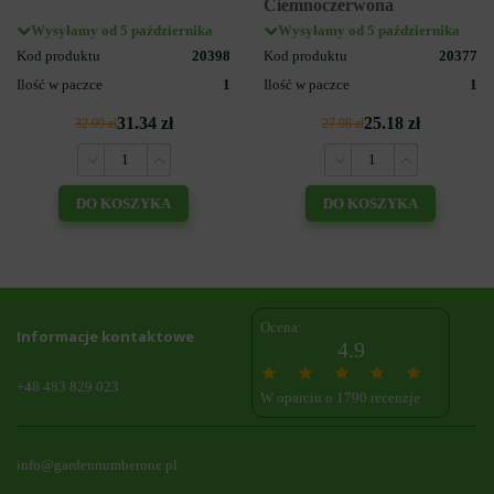
Ciemnoczerwona
Wysyłamy od 5 października
Wysyłamy od 5 października
Kod produktu
20398
Kod produktu
20377
Ilość w paczce
1
Ilość w paczce
1
31.34 zł
25.18 zł
32.99 zł
27.98 zł
DO KOSZYKA
DO KOSZYKA
Ocena:
Informacje kontaktowe
4.9
+48 483 829 023
W oparciu o 1790 recenzje
info@gardennumberone.pl