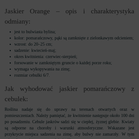
Jaskier Orange – opis i charakterystyka
odmiany:
jest to bulwiasta bylina;
kolor: pomarańczowy, pąki są zamknięte z zielonkawym odcieniem;
wzrost: do 20–25 cm;
sadzenie: kwiecień-maj;
okres kwitnienia: czerwiec-sierpień;
forsowanie w zamkniętym gruncie o każdej porze roku;
wymaga wykopywania na zimę;
rozmiar cebulki 6/7.
Jak wyhodować jaskier pomarańczowy z
cebulek:
Roślina nadaje się do uprawy na terenach otwartych oraz w
pomieszczeniach. Należy pamiętać, że kwitnienie następuje około 100 dni
po posadzeniu. Cebule jaskrów sadzi się w ciepłej, żyznej glebie. Kwiaty
są odporne na choroby i warunki atmosferyczne. Wskazane jest
przykrycie miejsca sadzenia na zimę, aby bulwy nie zamarzły. W tym