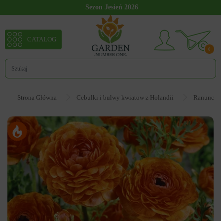
Sezon Jesień 2026
CATALOG
0
Strona Główna
Cebulki i bulwy kwiatow z Holandii
Ranunculus