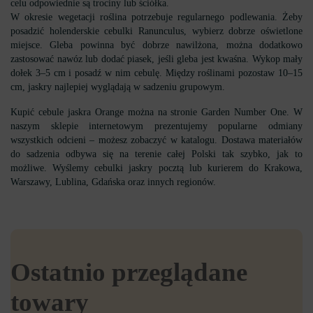
celu odpowiednie są trociny lub ściółka.
W okresie wegetacji roślina potrzebuje regularnego podlewania. Żeby
posadzić holenderskie cebulki Ranunculus, wybierz dobrze oświetlone
miejsce. Gleba powinna być dobrze nawilżona, można dodatkowo
zastosować nawóz lub dodać piasek, jeśli gleba jest kwaśna. Wykop mały
dołek 3–5 cm i posadź w nim cebulę. Między roślinami pozostaw 10–15
cm, jaskry najlepiej wyglądają w sadzeniu grupowym.
Kupić cebule jaskra Orange można na stronie Garden Number One. W
naszym sklepie internetowym prezentujemy popularne odmiany
wszystkich odcieni – możesz zobaczyć w katalogu. Dostawa materiałów
do sadzenia odbywa się na terenie całej Polski tak szybko, jak to
możliwe. Wyślemy cebulki jaskry pocztą lub kurierem do Krakowa,
Warszawy, Lublina, Gdańska oraz innych regionów.
Ostatnio przeglądane
towary