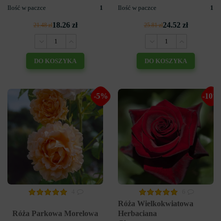
Ilość w paczce
1
Ilość w paczce
1
18.26 zł
24.52 zł
21.48 zł
25.81 zł
DO KOSZYKA
DO KOSZYKA
-5%
-10%
4
6
Róża Wielkokwiatowa
Róża Parkowa Morelowa
Herbaciana