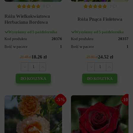
0
2
Róża Wielkokwiatowa
Róża Pnąca Fioletowa
Herbaciana Bordowa
Wysyłamy od 5 października
Wysyłamy od 5 października
Kod produktu
20376
Kod produktu
20357
Ilość w paczce
1
Ilość w paczce
1
18.26 zł
24.52 zł
21.48 zł
25.81 zł
DO KOSZYKA
DO KOSZYKA
-5%
-10%