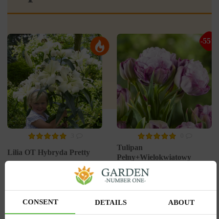
-55%
3
0
Tulipan
Lilia OT Hybryda Pretty
Pełny+Wielokwiatowy
woman
Peggy Wonder
Wysyłamy od 5 września
Wysyłamy od 5 września
Kupiony 1956 razy
Kupiony 217 razy
Kod produktu
1308
Kod produktu
1467
CONSENT
DETAILS
ABOUT
Ilość w paczce
1
Ilość w paczce
1