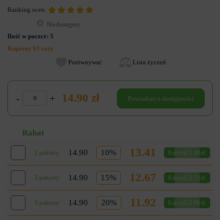
Ranking ocen:
Niedostępny
Ilość w paczce:
5
Kupiony 93 razy
Porównywać
Lista życzeń
14.90 zł
-
+
Powiadom o dostępności
Rabat
13.41
14.90
10%
2 pakiety
Korzyść 1.49 zł.
12.67
14.90
15%
3 pakiety
Korzyść 2.23 zł.
11.92
14.90
20%
5 pakiety
Korzyść 2.98 zł.