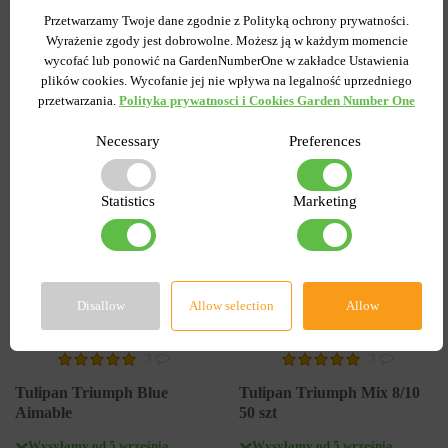
7.58 zł
6.87 zł
Przetwarzamy Twoje dane zgodnie z Polityką ochrony prywatności.
15.27 zł
Wyrażenie zgody jest dobrowolne. Możesz ją w każdym momencie
wycofać lub ponowić na GardenNumberOne w zakładce Ustawienia
plików cookies. Wycofanie jej nie wpływa na legalność uprzedniego
DO KOSZYKA
DO KOSZYKA
przetwarzania.
Polityka prywatnosci i Cookies Garden Number One
Necessary
Preferences
-55%
-60%
Statistics
Marketing
Disallow
Allow selection
Allow
3
3
Tulipan Triumph Blue
Tulipan Triumph Mix 8/10
Aimable
50 szt
Wysyłamy od 5 września
Wysyłamy od 5 września