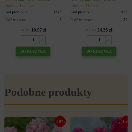
Kupiony 1237 razy
Kupiony 112 razy
Kod produktu
1573
Kod produktu
625
Ilość w paczce
5
Ilość w paczce
50
10.97 zł
24.36 zł
24.38 zł
60.90 zł
DO KOSZYKA
DO KOSZYKA
Podobne produkty
-30%
-15%