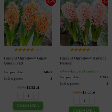
-15%
-15%
0
3
Hiacynt Ogrodowy Gipsy
Hiacynt Ogrodowy Apricot
Queen 3 szt
Passion
Wysyłamy od 5 września
Kod produktu
34699
Kod produktu
31947
Ilość w paczce
3
Ilość w paczce
5
11.82 zł
13.90 zł
13.05 zł
15.35 zł
DO KOSZYKA
DO KOSZYKA