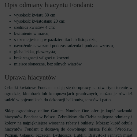
Opis odmiany hiacyntu Fondant:
wysokość kwiatu 30 cm;
wysokość kwiatostanu 20 cm;
średnica kwiatów 4 cm;
kwitnienie w marcu;
sadzenie jesienią w październiku lub listopadzie;
nawożenie nawozami podczas sadzenia i podczas wzrostu;
gleba lekka, piaszczysta;
brak stagnacji wilgoci u korzeni;
miejsce słoneczne, bez silnych wiatrów.
Uprawa hiacyntów
Cebulki kwiatowe Fondant nadają się do uprawy na otwartym terenie w
ogrodzie, klombach lub kompozycjach granicznych, można je również
sadzić w pojemnikach do dekoracji balkonów, tarasów i patio.
Sklep ogrodniczy online Garden Number One oferuje kupić sadzonki
hiacyntów Fondant w Polsce. Zebraliśmy dla Ciebie najlepsze odmiany i
kolory na najpiękniejsze wiosenne rabaty i bukiety. Możesz kupić cebule
hiacyntów Fondant z dostawą do dowolnego miasta Polski (Wrocław,
Poznań, Gdańsk, Szczecin, Bydgoszcz, Lublin, Białystok) i innych miast