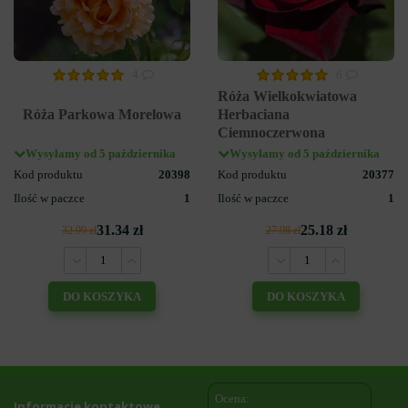
4
6
Róża Wielkokwiatowa
Róża Parkowa Morelowa
Herbaciana
Ciemnoczerwona
Wysyłamy od 5 października
Wysyłamy od 5 października
Kod produktu
20398
Kod produktu
20377
Ilość w paczce
1
Ilość w paczce
1
31.34 zł
25.18 zł
32.99 zł
27.98 zł
DO KOSZYKA
DO KOSZYKA
Ocena:
Informacje kontaktowe