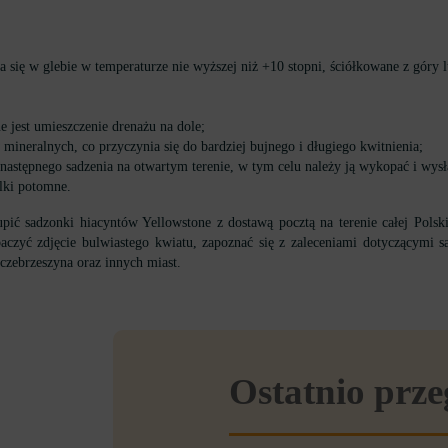
a się w glebie w temperaturze nie wyższej niż +10 stopni, ściółkowane z góry l
 jest umieszczenie drenażu na dole;
ineralnych, co przyczynia się do bardziej bujnego i długiego kwitnienia;
następnego sadzenia na otwartym terenie, w tym celu należy ją wykopać i wysł
ulki potomne.
 sadzonki hiacyntów Yellowstone z dostawą pocztą na terenie całej Polski. 
zyć zdjęcie bulwiastego kwiatu, zapoznać się z zaleceniami dotyczącymi sa
czebrzeszyna oraz innych miast.
Ostatnio prz