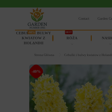
Contact
Garden G
-60%
HOT
CEBULKI I BULWY
KWIATOW Z
RÓŻA
NASI
HOLANDII
Strona Główna
Cebulki i bulwy kwiatow z Holand
-40%