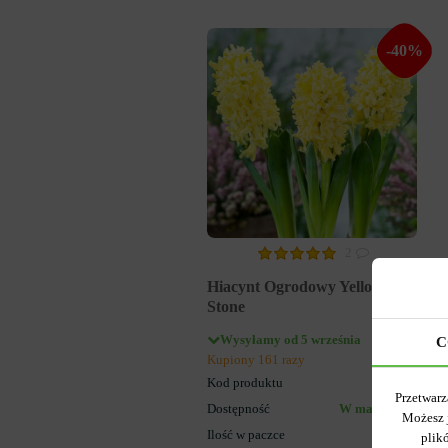
-40%
2
Hiacynt Ogrodowy Yellow
Stone
Wysyłamy od 5 września
C
Kupiony 161 razy
Kod produktu
727
Przetwarz
Dostępność
W magazynie
Możesz 
Ilość w paczce
5
plik