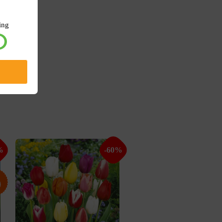
ing
%
-60%