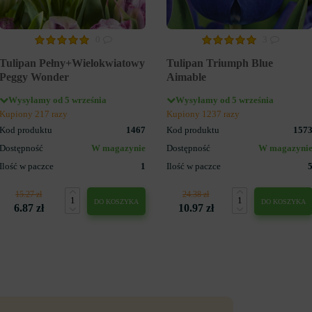
0
3
Tulipan Pełny+Wielokwiatowy
Tulipan Triumph Blue
Peggy Wonder
Aimable
Wysyłamy od 5 września
Wysyłamy od 5 września
Kupiony 217 razy
Kupiony 1237 razy
Kod produktu
1467
Kod produktu
157
Dostępność
W magazynie
Dostępność
W magazyni
Ilość w paczce
1
Ilość w paczce
15.27 zł
24.38 zł
DO KOSZYKA
DO KOSZYKA
6.87 zł
10.97 zł