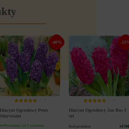
ukty
-40%
-15
3
0
Hiacynt Ogrodowy Peter
Hiacynt Ogrodowy Jan Bos 3
Stuyvesant
szt
Wysyłamy od 5 września
Kod produktu
3470