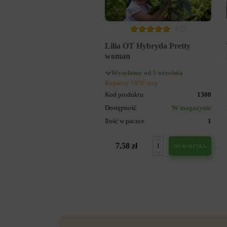
3
Lilia OT Hybryda Pretty
woman
Wysyłamy od 5 września
Kupiony 1956 razy
Kod produktu
1308
Dostępność
W magazynie
Ilość w paczce
1
7.58 zł
DO KOSZYKA