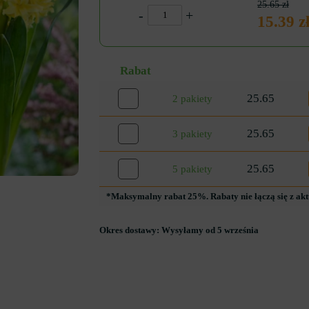
25.65 zł
-
+
15.39 z
Rabat
25.65
2 pakiety
25.65
3 pakiety
25.65
5 pakiety
*Maksymalny rabat 25%. Rabaty nie łączą się z ak
Okres dostawy:
Wysyłamy od 5 września