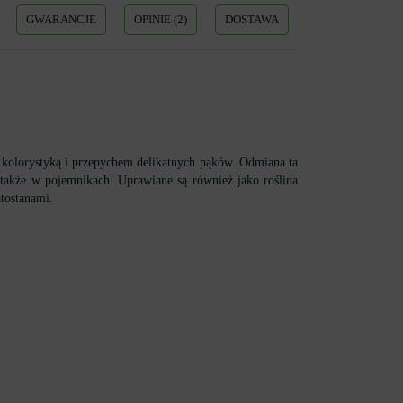
GWARANCJE
OPINIE (2)
DOSTAWA
 kolorystyką i przepychem delikatnych pąków. Odmiana ta
 także w pojemnikach. Uprawiane są również jako roślina
tostanami.