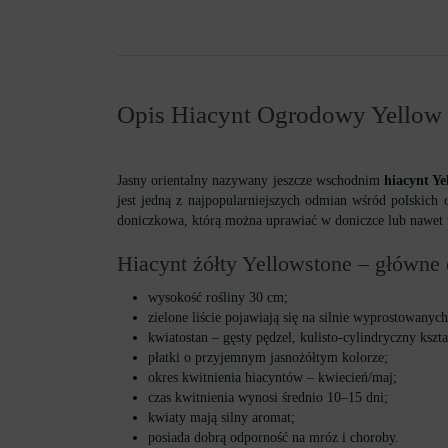
Opis Hiacynt Ogrodowy Yellow
Jasny orientalny nazywany jeszcze wschodnim
hiacynt Ye
jest jedną z najpopularniejszych odmian wśród polskich
doniczkowa, którą można uprawiać w doniczce lub nawet 
Hiacynt żółty Yellowstone – główne 
wysokość rośliny 30 cm;
zielone liście pojawiają się na silnie wyprostowanyc
kwiatostan – gęsty pędzel, kulisto-cylindryczny kszt
płatki o przyjemnym jasnożółtym kolorze;
okres kwitnienia hiacyntów – kwiecień/maj;
czas kwitnienia wynosi średnio 10–15 dni;
kwiaty mają silny aromat;
posiada dobrą odporność na mróz i choroby.