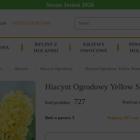
Sezon Jesień 2026
uide
OFERTA HURTOWA
BYLINY Z
KRZEWY
PIW
ONA
HOLANDII
OWOCOWE
HOL
ii
Hiacynt
Hiacynt Ogrodowy
Hiacynt Ogrodowy Yellow Ston
Hiacynt Ogrodowy Yellow S
727
Ranking 
Kod produktu:
Ilość w paczce:
5
Kupiony 161 razy