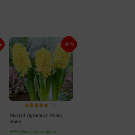
%
-40%
2
Hiacynt Ogrodowy Yellow
Stone
Wysyłamy od 5 września
0