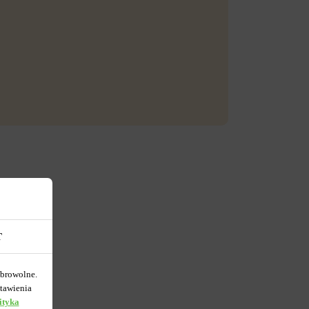
T
obrowolne.
tawienia
ityka