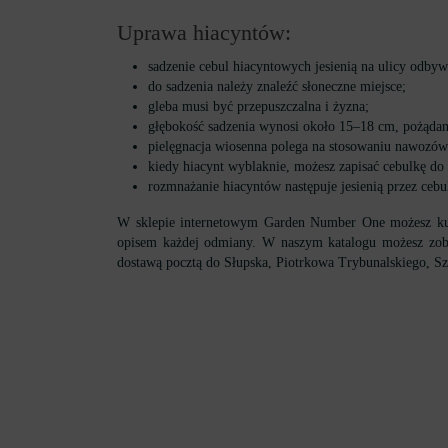
Uprawa hiacyntów:
sadzenie cebul hiacyntowych jesienią na ulicy odbyw
do sadzenia należy znaleźć słoneczne miejsce;
gleba musi być przepuszczalna i żyzna;
głębokość sadzenia wynosi około 15–18 cm, pożądane
pielęgnacja wiosenna polega na stosowaniu nawozów m
kiedy hiacynt wyblaknie, możesz zapisać cebulkę do 
rozmnażanie hiacyntów następuje jesienią przez ceb
W sklepie internetowym Garden Number One możesz kupić
opisem każdej odmiany. W naszym katalogu możesz zobac
dostawą pocztą do Słupska, Piotrkowa Trybunalskiego, Sz