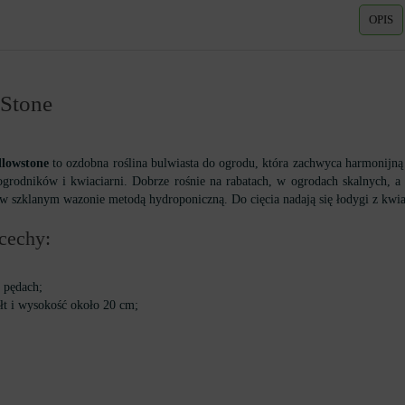
OPIS
 Stone
llowstone
to ozdobna roślina bulwiasta do ogrodu, która zachwyca harmonijną
 ogrodników i kwiaciarni. Dobrze rośnie na rabatach, w ogrodach skalnych, a
w szklanym wazonie metodą hydroponiczną. Do cięcia nadają się łodygi z kwia
cechy:
h pędach;
ałt i wysokość około 20 cm;