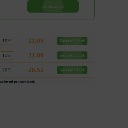
Do koszyka
ł
23.09
10%
Korzyść 2.56 zł.
21.80
15%
Korzyść 3.85 zł.
20.52
20%
Korzyść 5.13 zł.
tualnymi promocjami.