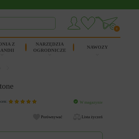
0
ONIA Z
NARZĘDZIA
NAWOZY
ANDII
OGRODNICZE
e
tone
ocen:
W magazynie
Porównywać
Lista życzeń