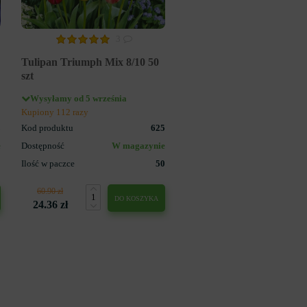
3
Tulipan Triumph Mix 8/10 50
szt
Wysyłamy od 5 września
Kupiony 112 razy
3
Kod produktu
625
e
Dostępność
W magazynie
5
Ilość w paczce
50
60.90 zł
DO KOSZYKA
24.36 zł