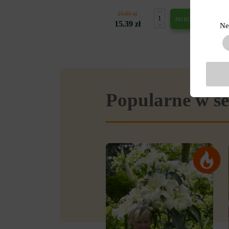
25.65 zł
DO KOSZYKA
15.39 zł
Ne
Popularne w se