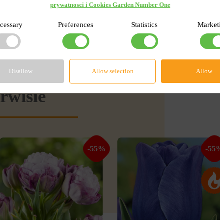
prywatnosci i Cookies Garden Number One
cessary
Preferences
Statistics
Market
Disallow
Allow selection
Allow
rwisie
-55%
-55