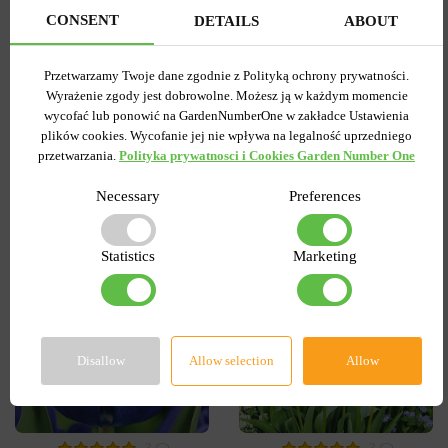
Wysyłamy od 5 września
Wysyłamy od 5 września
CONSENT
DETAILS
ABOUT
Kupiony 1956 razy
Kupiony 217 razy
Kod produktu
1308
Kod produktu
1467
Ilość w paczce
1
Ilość w paczce
1
Przetwarzamy Twoje dane zgodnie z Polityką ochrony prywatności.
Wyrażenie zgody jest dobrowolne. Możesz ją w każdym momencie
7.58 zł
6.87 zł
15.27 zł
wycofać lub ponowić na GardenNumberOne w zakładce Ustawienia
plików cookies. Wycofanie jej nie wpływa na legalność uprzedniego
przetwarzania.
Polityka prywatnosci i Cookies Garden Number One
DO KOSZYKA
DO KOSZYKA
Necessary
Preferences
-55%
-60%
Statistics
Marketing
Disallow
Allow selection
Allow
3
3