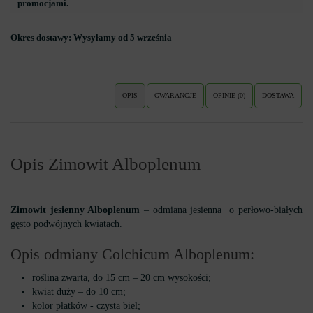
promocjami.
Okres dostawy:
Wysyłamy od 5 września
OPIS
GWARANCJE
OPINIE (0)
DOSTAWA
Opis Zimowit Alboplenum
Zimowit jesienny Alboplenum
– odmiana jesienna o perłowo-białych
gęsto podwójnych kwiatach.
Opis odmiany Colchicum Alboplenum:
roślina zwarta, do 15 cm – 20 cm wysokości;
kwiat duży – do 10 cm;
kolor płatków - czysta biel;