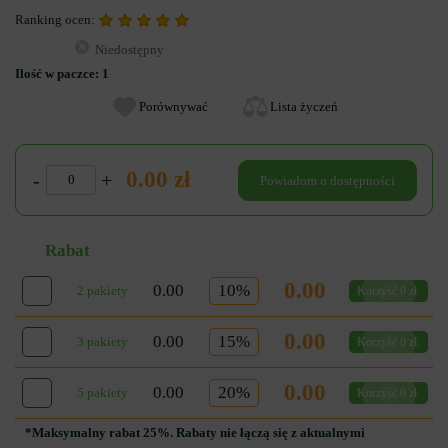
Ranking ocen:
Niedostępny
Ilość w paczce:
1
Porównywać
Lista życzeń
0.00 zł
-
+
Powiadom o dostępności
Rabat
0.00
0.00
10%
2 pakiety
Korzyść 0 zł.
0.00
0.00
15%
3 pakiety
Korzyść 0 zł.
0.00
0.00
20%
5 pakiety
Korzyść 0 zł.
*Maksymalny rabat 25%. Rabaty nie łączą się z aktualnymi