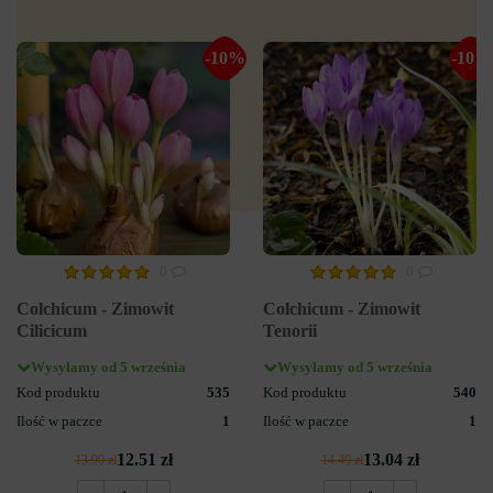
-10%
-10%
0
0
Colchicum - Zimowit
Colchicum - Zimowit
Cilicicum
Tenorii
Wysyłamy od 5 września
Wysyłamy od 5 września
Kod produktu
535
Kod produktu
540
Ilość w paczce
1
Ilość w paczce
1
12.51 zł
13.04 zł
13.90 zł
14.49 zł