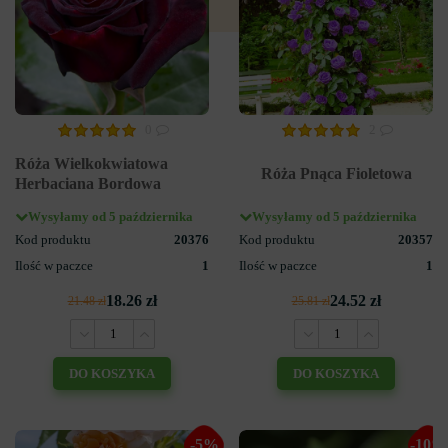
0
2
Róża Wielkokwiatowa
Róża Pnąca Fioletowa
Herbaciana Bordowa
Wysyłamy od 5 października
Wysyłamy od 5 października
Kod produktu
20376
Kod produktu
20357
Ilość w paczce
1
Ilość w paczce
1
18.26 zł
24.52 zł
21.48 zł
25.81 zł
DO KOSZYKA
DO KOSZYKA
-5%
-10%