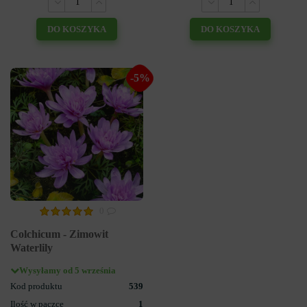
DO KOSZYKA
DO KOSZYKA
-5%
0
Colchicum - Zimowit
Waterlily
Wysyłamy od 5 września
Kod produktu
539
Ilość w paczce
1