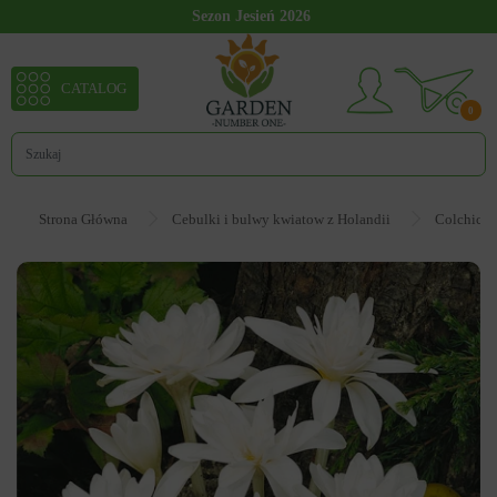
Sezon Jesień 2026
CATALOG
0
Strona Główna
Cebulki i bulwy kwiatow z Holandii
Colchicum