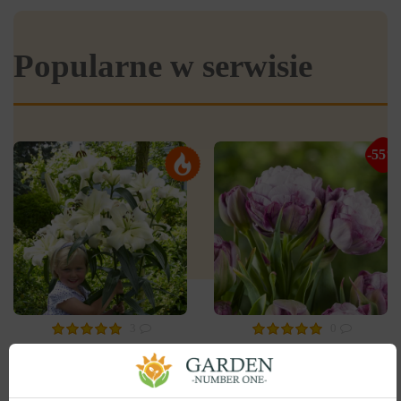
Popularne w serwisie
-55%
3
0
Tulipan
Lilia OT Hybryda Pretty
Pełny+Wielokwiatowy
woman
Peggy Wonder