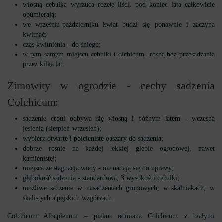
wiosną cebulka wyrzuca rozetę liści, pod koniec lata całkowicie
obumierają;
we wrześniu-październiku kwiat budzi się ponownie i zaczyna
kwitnąć;
czas kwitnienia - do śniegu;
w tym samym miejscu cebulki Colchicum rosną bez przesadzania
przez kilka lat.
Zimowity w ogrodzie - cechy sadzenia
Colchicum:
sadzenie cebul odbywa się wiosną i późnym latem - wczesną
jesienią (sierpień-wrzesień);
wybierz otwarte i półcieniste obszary do sadzenia;
dobrze rośnie na każdej lekkiej glebie ogrodowej, nawet
kamienistej;
miejsca ze stagnacją wody - nie nadają się do uprawy;
głębokość sadzenia - standardowa, 3 wysokości cebulki;
możliwe sadzenie w nasadzeniach grupowych, w skalniakach, w
skalistych alpejskich wzgórzach.
Colchicum Alboplenum – piękna odmiana Colchicum z białymi