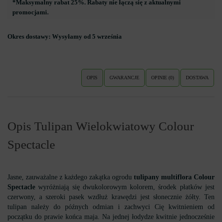
*Maksymalny rabat 25%. Rabaty nie łączą się z aktualnymi
promocjami.
Okres dostawy:
Wysyłamy od 5 września
OPIS
GWARANCJE
OPINIE (0)
DOSTAWA
Opis Tulipan Wielokwiatowy Colour
Spectacle
Jasne, zauważalne z każdego zakątka ogrodu
tulipany multiflora Colour
Spectacle
wyróżniają się dwukolorowym kolorem, środek płatków jest
czerwony, a szeroki pasek wzdłuż krawędzi jest słonecznie żółty. Ten
tulipan należy do późnych odmian i zachwyci Cię kwitnieniem od
początku do prawie końca maja. Na jednej łodydze kwitnie jednocześnie