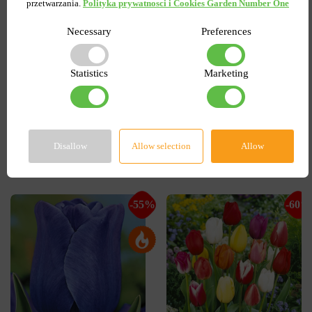
Pełny+Wielokwiatowy
przetwarzania.
Polityka prywatnosci i Cookies Garden Number One
woman
Peggy Wonder
Necessary
Preferences
Wysyłamy od 5 września
Wysyłamy od 5 września
Kupiony 1956 razy
Kupiony 217 razy
Kod produktu
1308
Kod produktu
1467
Statistics
Marketing
Ilość w paczce
1
Ilość w paczce
1
7.58 zł
6.87 zł
15.27 zł
Disallow
Allow selection
Allow
DO KOSZYKA
DO KOSZYKA
-55%
-60%