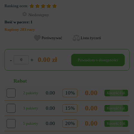
Ranking ocen:
Niedostępny
Ilość w paczce:
1
Kupiony 203 razy
Porównywać
Lista życzeń
0.00 zł
-
+
Powiadom o dostępności
Rabat
0.00
0.00
10%
2 pakiety
Korzyść 0 zł.
0.00
0.00
15%
3 pakiety
Korzyść 0 zł.
0.00
0.00
20%
5 pakiety
Korzyść 0 zł.