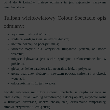
od 4 do 6 kwiatów, dlatego odmiana ta jest najczęściej nazywana
wielokwiatową.
Tulipan wielokwiatowy Colour Spectacle opis
odmiany:
wysokość rośliny 40-45 cm;
średnica każdego kwiatka wynosi 4-8 cm;
kwitnie później od początku maja;
sadzenie zwykłe dla wszystkich tulipanów, jesienią od końca
września;
miejsce lądowania jest suche, spokojne, nasłonecznione lub w
półcieniu;
gleba jest lekko zasadowa lub neutralna, lekka i pożywna;
górny opatrunek złożonym nawozem podczas sadzenia i w okresie
wegetacji;
odporność na mróz jest wysoka.
Kwiaty cebulowe multiflora Colour Spectacle są często sadzone na
terenie całej Polski. Według ogrodników, z dobrą opieką, aktywnie rosną
w trudnych obszarach, dobrze znoszą cień, ekstremalne temperatury,
zimowe przymrozki i letnią suszę.