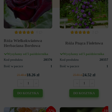
0
2
Róża Wielkokwiatowa
Róża Pnąca Fioletowa
Herbaciana Bordowa
Wysyłamy od 5 października
Wysyłamy od 5 października
Kod produktu
20376
Kod produktu
20357
Ilość w paczce
1
Ilość w paczce
1
18.26 zł
24.52 zł
21.48 zł
25.81 zł
DO KOSZYKA
DO KOSZYKA
-5%
-10%