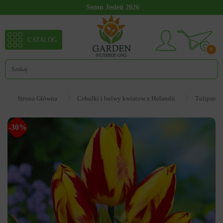
Sezon Jesień 2026
CATALOG
0
Strona Główna
Cebulki i bulwy kwiatow z Holandii
Tulipan
-30%