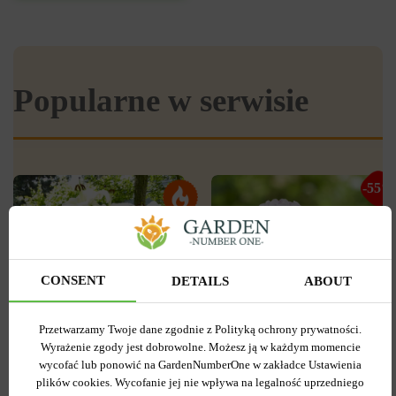
Popularne w serwisie
-55%
CONSENT
DETAILS
ABOUT
Przetwarzamy Twoje dane zgodnie z Polityką ochrony prywatności.
Wyrażenie zgody jest dobrowolne. Możesz ją w każdym momencie
3
0
wycofać lub ponowić na GardenNumberOne w zakładce Ustawienia
Tulipan
plików cookies. Wycofanie jej nie wpływa na legalność uprzedniego
Lilia OT Hybryda Pretty