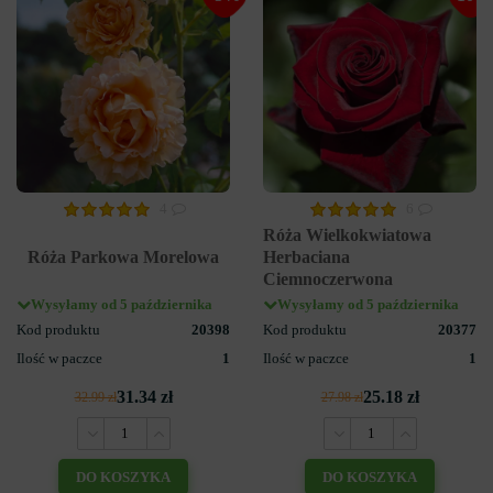
4
6
Róża Wielkokwiatowa
Róża Parkowa Morelowa
Herbaciana
Ciemnoczerwona
Wysyłamy od 5 października
Wysyłamy od 5 października
Kod produktu
20398
Kod produktu
20377
Ilość w paczce
1
Ilość w paczce
1
31.34 zł
25.18 zł
32.99 zł
27.98 zł
DO KOSZYKA
DO KOSZYKA