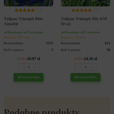
3
3
Tulipan Triumph Blue
Tulipan Triumph Mix 8/10
Aimable
50 szt
Wysyłamy od 5 września
Wysyłamy od 5 września
Kupiony 1237 razy
Kupiony 112 razy
Kod produktu
1573
Kod produktu
625
Ilość w paczce
5
Ilość w paczce
50
10.97 zł
24.36 zł
24.38 zł
60.90 zł
DO KOSZYKA
DO KOSZYKA
Podobne produkty