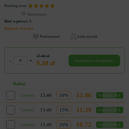
Ranking ocen:
Niedostępny
Ilość w paczce:
5
Kupiony 143 razy
Porównywać
Lista życzeń
13.40 zł
-
+
Powiadom o dostępności
9.38 zł
Rabat
12.06
13.40
10%
2 pakiety
Korzyść 1.34 zł.
11.39
13.40
15%
3 pakiety
Korzyść 2.01 zł.
10.72
13.40
20%
5 pakiety
Korzyść 2.68 zł.