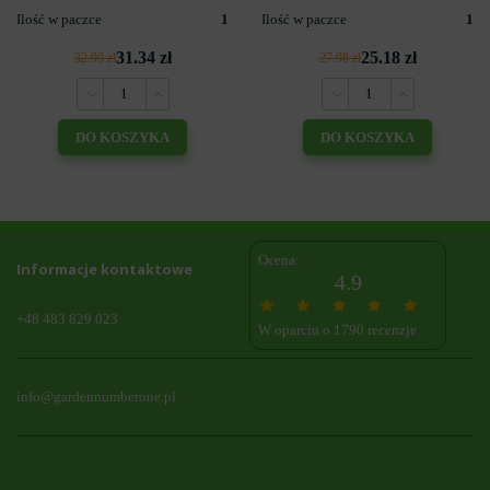
Ilość w paczce
1
Ilość w paczce
1
31.34 zł
25.18 zł
32.99 zł
27.98 zł
DO KOSZYKA
DO KOSZYKA
Ocena:
Informacje kontaktowe
4.9
+48 483 829 023
W oparciu o 1790 recenzje
info@gardennumberone.pl