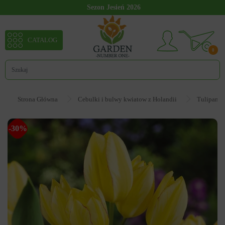
Sezon Jesień 2026
CATALOG
0
Strona Główna
Cebulki i bulwy kwiatow z Holandii
Tulipan
-30%