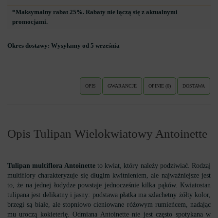
*Maksymalny rabat 25%. Rabaty nie łączą się z aktualnymi
promocjami.
Okres dostawy:
Wysyłamy od 5 września
OPIS
GWARANCJE
OPINIE (0)
DOSTAWA
Opis Tulipan Wielokwiatowy Antoinette
Tulipan multiflora Antoinette
to kwiat, który należy podziwiać. Rodzaj
multiflory charakteryzuje się długim kwitnieniem, ale najważniejsze jest
to, że na jednej łodydze powstaje jednocześnie kilka pąków. Kwiatostan
tulipana jest delikatny i jasny: podstawa płatka ma szlachetny żółty kolor,
brzegi są białe, ale stopniowo cieniowane różowym rumieńcem, nadając
mu uroczą kokieterię. Odmiana Antoinette nie jest często spotykana w