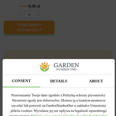
9.38 zł
13.40 zł
POWIADOM O
DOSTĘPNOŚCI
Popularne w serwisie
CONSENT
DETAILS
ABOUT
-55%
Przetwarzamy Twoje dane zgodnie z Polityką ochrony prywatności.
Wyrażenie zgody jest dobrowolne. Możesz ją w każdym momencie
wycofać lub ponowić na GardenNumberOne w zakładce Ustawienia
plików cookies. Wycofanie jej nie wpływa na legalność uprzedniego
przetwarzania.
Polityka prywatnosci i Cookies Garden Number One