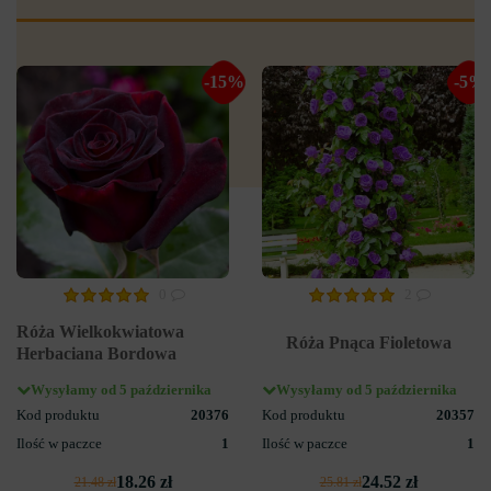
-15%
-5%
0
2
Róża Wielkokwiatowa
Róża Pnąca Fioletowa
Herbaciana Bordowa
Wysyłamy od 5 października
Wysyłamy od 5 października
Kod produktu
20376
Kod produktu
20357
Ilość w paczce
1
Ilość w paczce
1
18.26 zł
24.52 zł
21.48 zł
25.81 zł