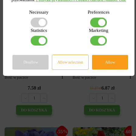
Necessary
Preferences
3
0
Statistics
Marketing
Tulipan
Lilia OT Hybryda Pretty
Pełny+Wielokwiatowy
woman
Peggy Wonder
Wysyłamy od 5 września
Wysyłamy od 5 września
Disallow
Allow selection
Allow
Kupiony 1956 razy
Kupiony 217 razy
Kod produktu
1308
Kod produktu
1467
Ilość w paczce
1
Ilość w paczce
1
7.58 zł
6.87 zł
15.27 zł
DO KOSZYKA
DO KOSZYKA
-55%
-60%