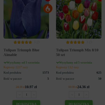
3
3
Tulipan Triumph Blue
Tulipan Triumph Mix 8/10
Aimable
50 szt
Wysyłamy od 5 września
Wysyłamy od 5 września
Kupiony 1237 razy
Kupiony 112 razy
Kod produktu
1573
Kod produktu
625
Ilość w paczce
5
Ilość w paczce
50
10.97 zł
24.36 zł
24.38 zł
60.90 zł
DO KOSZYKA
DO KOSZYKA