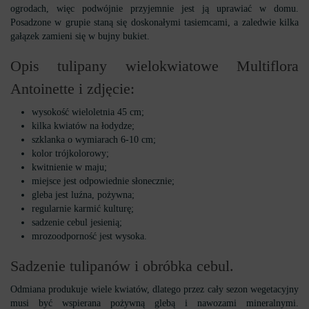
ogrodach, więc podwójnie przyjemnie jest ją uprawiać w domu.
Posadzone w grupie staną się doskonałymi tasiemcami, a zaledwie kilka
gałązek zamieni się w bujny bukiet.
Opis tulipany wielokwiatowe Multiflora
Antoinette i zdjęcie:
wysokość wieloletnia 45 cm;
kilka kwiatów na łodydze;
szklanka o wymiarach 6-10 cm;
kolor trójkolorowy;
kwitnienie w maju;
miejsce jest odpowiednie słonecznie;
gleba jest luźna, pożywna;
regularnie karmić kulturę;
sadzenie cebul jesienią;
mrozoodporność jest wysoka.
Sadzenie tulipanów i obróbka cebul.
Odmiana produkuje wiele kwiatów, dlatego przez cały sezon wegetacyjny
musi być wspierana pożywną glebą i nawozami mineralnymi.