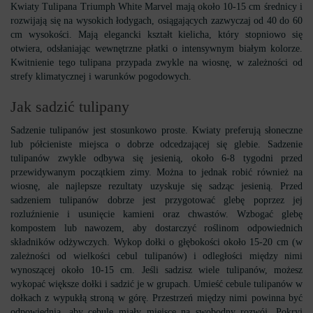
Kwiaty Tulipana Triumph White Marvel mają około 10-15 cm średnicy i
rozwijają się na wysokich łodygach, osiągających zazwyczaj od 40 do 60
cm wysokości. Mają elegancki kształt kielicha, który stopniowo się
otwiera, odsłaniając wewnętrzne płatki o intensywnym białym kolorze.
Kwitnienie tego tulipana przypada zwykle na wiosnę, w zależności od
strefy klimatycznej i warunków pogodowych.
Jak sadzić tulipany
Sadzenie tulipanów jest stosunkowo proste. Kwiaty preferują słoneczne
lub półcieniste miejsca o dobrze odcedzającej się glebie. Sadzenie
tulipanów zwykle odbywa się jesienią, około 6-8 tygodni przed
przewidywanym początkiem zimy. Można to jednak robić również na
wiosnę, ale najlepsze rezultaty uzyskuje się sadząc jesienią. Przed
sadzeniem tulipanów dobrze jest przygotować glebę poprzez jej
rozluźnienie i usunięcie kamieni oraz chwastów. Wzbogać glebę
kompostem lub nawozem, aby dostarczyć roślinom odpowiednich
składników odżywczych. Wykop dołki o głębokości około 15-20 cm (w
zależności od wielkości cebul tulipanów) i odległości między nimi
wynoszącej około 10-15 cm. Jeśli sadzisz wiele tulipanów, możesz
wykopać większe dołki i sadzić je w grupach. Umieść cebule tulipanów w
dołkach z wypukłą stroną w górę. Przestrzeń między nimi powinna być
odpowiednia, aby cebule miały miejsce na swobodny rozwój. Pokryj