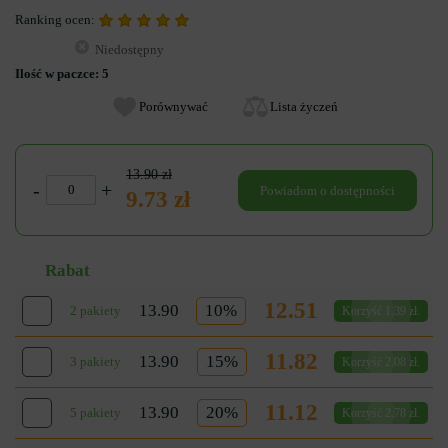
Ranking ocen:
Niedostępny
Ilość w paczce:
5
Porównywać
Lista życzeń
13.90 zł
-
+
Powiadom o dostępności
9.73 zł
Rabat
12.51
13.90
10%
2 pakiety
Korzyść 1.39 zł.
11.82
13.90
15%
3 pakiety
Korzyść 2.08 zł.
11.12
13.90
20%
5 pakiety
Korzyść 2.78 zł.