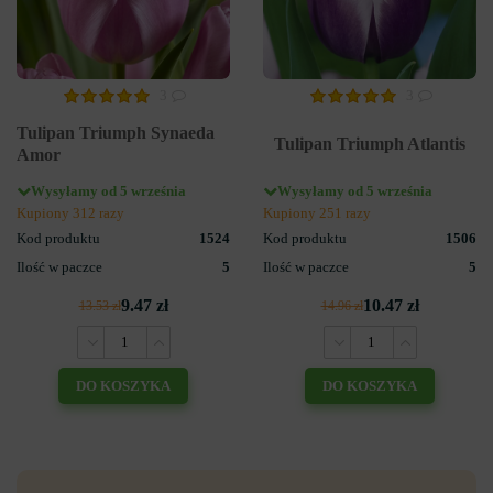
3
3
Tulipan Triumph Synaeda
Tulipan Triumph Atlantis
Amor
Wysyłamy od 5 września
Wysyłamy od 5 września
Kupiony 312 razy
Kupiony 251 razy
Kod produktu
1524
Kod produktu
1506
Ilość w paczce
5
Ilość w paczce
5
9.47 zł
10.47 zł
13.53 zł
14.96 zł
DO KOSZYKA
DO KOSZYKA