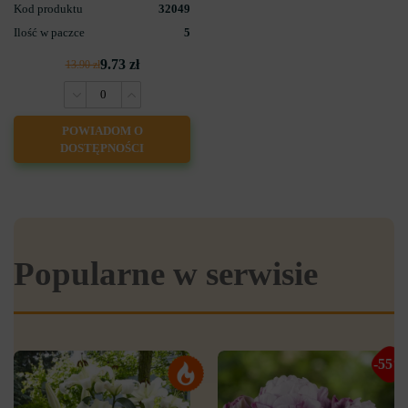
Kod produktu
32049
Ilość w paczce
5
9.73 zł
13.90 zł
POWIADOM O
DOSTĘPNOŚCI
Popularne w serwisie
-55%