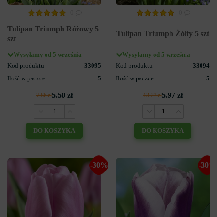
0
0
Tulipan Triumph Różowy 5
Tulipan Triumph Żółty 5 szt
szt
Wysyłamy od 5 września
Wysyłamy od 5 września
Kod produktu
33095
Kod produktu
33094
Ilość w paczce
5
Ilość w paczce
5
5.50 zł
5.97 zł
7.86 zł
13.27 zł
DO KOSZYKA
DO KOSZYKA
-30%
-30%