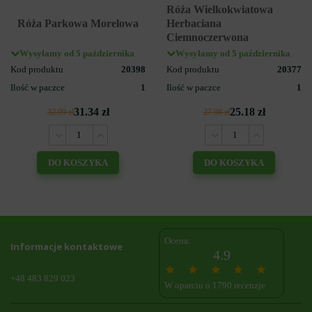
Róża Wielkokwiatowa
Róża Parkowa Morelowa
Herbaciana
Ciemnoczerwona
Wysyłamy od 5 października
Wysyłamy od 5 października
Kod produktu
20398
Kod produktu
20377
Ilość w paczce
1
Ilość w paczce
1
31.34 zł
25.18 zł
32.99 zł
27.98 zł
DO KOSZYKA
DO KOSZYKA
Ocena:
Informacje kontaktowe
4.9
+48 483 829 023
W oparciu o 1790 recenzje