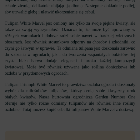
cebule ziemią, delikatnie ubijając ją dłonią. Następnie dokładnie podlej,
aby utrwalić glebę i ułatwić ukorzenienie się cebul.
Tulipan White Marvel jest ceniony nie tylko za swoje piękne kwiaty, ale
także za swoją wytrzymałość. Oznacza to, że może być uprawiany w
różnych warunkach i dobrze radzi sobie nawet w bardziej wietrznych
obszarach. Jest również stosunkowo odporny na choroby i szkodniki, co
czyni go łatwym w uprawie. Ta odmiana tulipana jest doskonała zarówno
do sadzenia w ogrodach, jak i do tworzenia wspaniałych bukietów. Jej
czysta biała barwa dodaje elegancji i uroku każdej kompozycji
kwiatowej. Może być również używana jako roślina doniczkowa lub
ozdoba w przydomowych ogrodach.
Tulipan Triumph White Marvel to prawdziwa ozdoba ogrodu i doskonały
wybór dla miłośników tulipanów, którzy cenią sobie klasyczny urok
białych kwiatów. Nasza hurtownia ogrodnicza Garden Number One
oferuje nie tylko różne odmiany tulipanów ale również inne rośliny
ozdobne. Tutaj możesz kupić cebulki tulipanów White Marvel z dostawą.