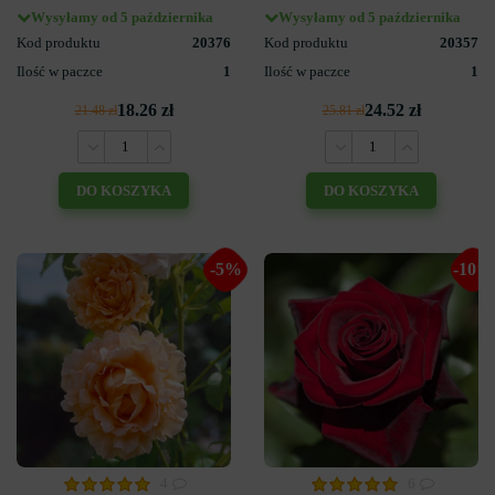
Wysyłamy od 5 października
Wysyłamy od 5 października
Kod produktu
20376
Kod produktu
20357
Ilość w paczce
1
Ilość w paczce
1
18.26 zł
24.52 zł
21.48 zł
25.81 zł
DO KOSZYKA
DO KOSZYKA
-5%
-10%
4
6