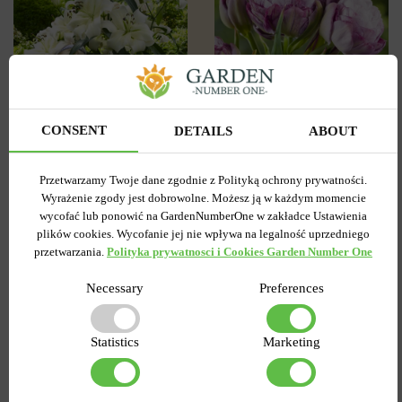
CONSENT
DETAILS
ABOUT
3
0
Tulipan
Lilia OT Hybryda Pretty
Pełny+Wielokwiatowy
woman
Przetwarzamy Twoje dane zgodnie z Polityką ochrony prywatności.
Peggy Wonder
Wyrażenie zgody jest dobrowolne. Możesz ją w każdym momencie
Wysyłamy od 5 września
Wysyłamy od 5 września
wycofać lub ponowić na GardenNumberOne w zakładce Ustawienia
Kupiony 1956 razy
Kupiony 217 razy
plików cookies. Wycofanie jej nie wpływa na legalność uprzedniego
Kod produktu
1308
Kod produktu
1467
przetwarzania.
Polityka prywatnosci i Cookies Garden Number One
Ilość w paczce
1
Ilość w paczce
1
Necessary
Preferences
7.58 zł
6.87 zł
15.27 zł
Statistics
Marketing
DO KOSZYKA
DO KOSZYKA