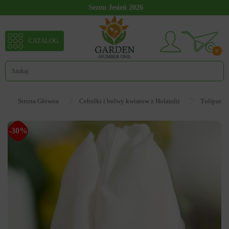
Sezon Jesień 2026
CATALOG
0
Strona Główna
Cebulki i bulwy kwiatow z Holandii
Tulipan
-30%