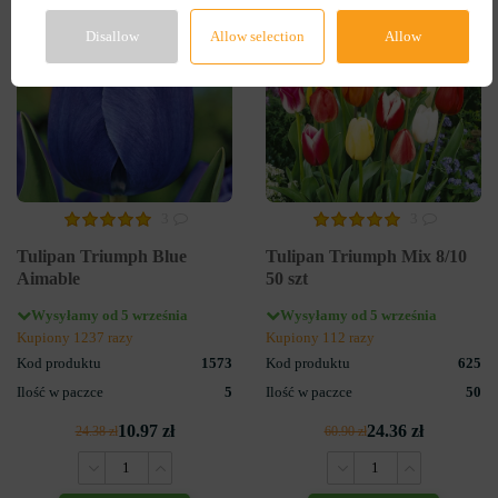
-55%
-60%
Disallow
Allow selection
Allow
3
3
Tulipan Triumph Blue
Tulipan Triumph Mix 8/10
Aimable
50 szt
Wysyłamy od 5 września
Wysyłamy od 5 września
Kupiony 1237 razy
Kupiony 112 razy
Kod produktu
1573
Kod produktu
625
Ilość w paczce
5
Ilość w paczce
50
10.97 zł
24.36 zł
24.38 zł
60.90 zł