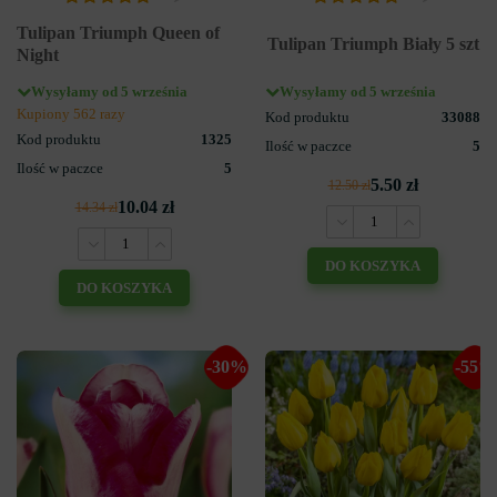
Tulipan Triumph Queen of
Tulipan Triumph Biały 5 szt
Night
Wysyłamy od 5 września
Wysyłamy od 5 września
Kupiony 562 razy
Kod produktu
33088
Kod produktu
1325
Ilość w paczce
5
Ilość w paczce
5
5.50 zł
12.50 zł
10.04 zł
14.34 zł
DO KOSZYKA
DO KOSZYKA
-30%
-55%