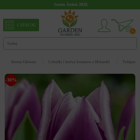
Sezon Jesień 2026
CATALOG
0
Strona Główna
Cebulki i bulwy kwiatow z Holandii
Tulipan
-30%