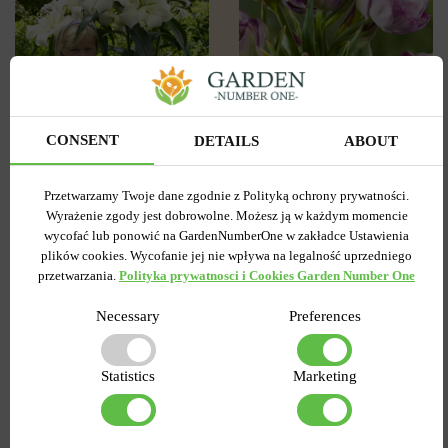
3
0
Tulipan
CONSENT
DETAILS
ABOUT
Lilia OT Hybryda Pretty
Pełny+Wielokwiatowy
woman
Peggy Wonder
Przetwarzamy Twoje dane zgodnie z Polityką ochrony prywatności.
Wysyłamy od 5 września
Wysyłamy od 5 września
Wyrażenie zgody jest dobrowolne. Możesz ją w każdym momencie
Kupiony 1956 razy
Kupiony 217 razy
wycofać lub ponowić na GardenNumberOne w zakładce Ustawienia
Kod produktu
1308
Kod produktu
1467
plików cookies. Wycofanie jej nie wpływa na legalność uprzedniego
Ilość w paczce
1
Ilość w paczce
1
przetwarzania.
Polityka prywatnosci i Cookies Garden Number One
7.58 zł
6.87 zł
15.27 zł
Necessary
Preferences
Statistics
Marketing
DO KOSZYKA
DO KOSZYKA