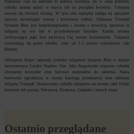
Najlepszy czas na sadzenie to połowa września, ale w razie potrzeby
cebulki można sadzić w marcu lub na początku kwietnia. Tulipany
nawozi się również wiosną. W tym celu najlepiej nadają się specjalne
nawozy stymulujące wzrost i kwitnienie rośliny. Odmiana Triumph
Synaeda Blue jest bezpretensjonalna i można z łatwością uprawiać te
tulipany na wsi lub w przydomowym klombie. Każdej wiosny
zachwycające pąki bzu zachwycą Cię swoim kwitnieniem. Tulipany
rozmnażają się przez cebulki, więc od 1-2 można wyhodować całe
klomby.
Oferujemy Kupić sadzonki (cebule) tulipanów Synaeda Blue w sklepie
internetowym Garden Number One. Jako bezpośredni importer cebulek
oferujemy korzystne ceny hurtowe materiałów do sadzenia. Nasza
hurtownia ogrodnicza w swoim katalogu przedstawia inne odmiany
tulipana Triumph. Dostarczamy cebulki tulipanów na terenie całej Polski
kurierem lub pocztą: Warszawy, Krakowa, Gdańska i innych miast.
Ostatnio przeglądane