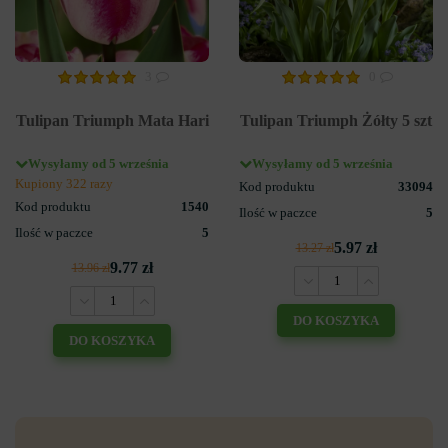
3
0
Tulipan Triumph Mata Hari
Tulipan Triumph Żółty 5 szt
Wysyłamy od 5 września
Wysyłamy od 5 września
Kupiony 322 razy
Kod produktu
33094
Kod produktu
1540
Ilość w paczce
5
Ilość w paczce
5
5.97 zł
13.27 zł
9.77 zł
13.96 zł
DO KOSZYKA
DO KOSZYKA