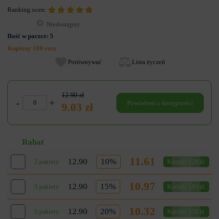
Ranking ocen:
Niedostępny
Ilość w paczce:
5
Kupiony 108 razy
Porównywać
Lista życzeń
12.90 zł
-
+
Powiadom o dostępności
9.03 zł
Rabat
11.61
12.90
10%
2 pakiety
Korzyść 1.29 zł.
10.97
12.90
15%
3 pakiety
Korzyść 1.93 zł.
10.32
12.90
20%
5 pakiety
Korzyść 2.58 zł.