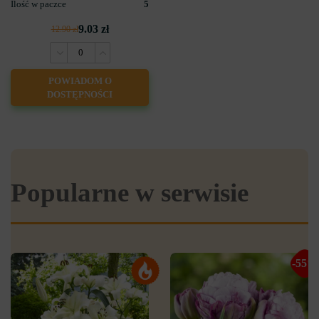
Ilość w paczce
5
9.03 zł
12.90 zł
POWIADOM O
DOSTĘPNOŚCI
Popularne w serwisie
-55%