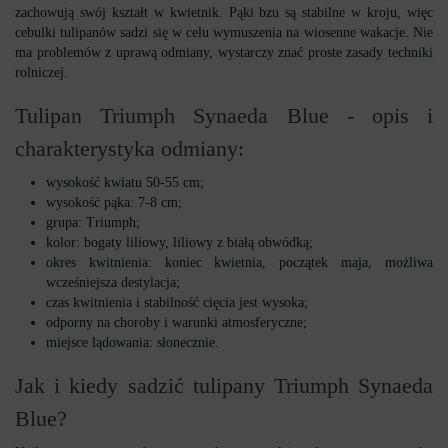
zachowują swój kształt w kwietnik. Pąki bzu są stabilne w kroju, więc
cebulki tulipanów sadzi się w celu wymuszenia na wiosenne wakacje. Nie
ma problemów z uprawą odmiany, wystarczy znać proste zasady techniki
rolniczej.
Tulipan Triumph Synaeda Blue - opis i
charakterystyka odmiany:
wysokość kwiatu 50-55 cm;
wysokość pąka: 7-8 cm;
grupa: Triumph;
kolor: bogaty liliowy, liliowy z białą obwódką;
okres kwitnienia: koniec kwietnia, początek maja, możliwa
wcześniejsza destylacja;
czas kwitnienia i stabilność cięcia jest wysoka;
odporny na choroby i warunki atmosferyczne;
miejsce lądowania: słonecznie.
Jak i kiedy sadzić tulipany Triumph Synaeda
Blue?