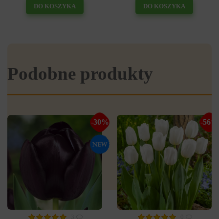
DO KOSZYKA
DO KOSZYKA
Podobne produkty
-30%
-56%
3
0