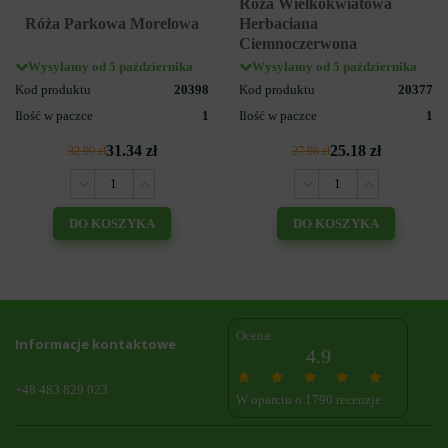
Róża Wielkokwiatowa
Róża Parkowa Morelowa
Herbaciana
Ciemnoczerwona
Wysyłamy od 5 października
Wysyłamy od 5 października
Kod produktu
20398
Kod produktu
20377
Ilość w paczce
1
Ilość w paczce
1
31.34 zł
25.18 zł
32.99 zł
27.98 zł
DO KOSZYKA
DO KOSZYKA
Ocena:
Informacje kontaktowe
4.9
+48 483 829 023
W oparciu o 1790 recenzje