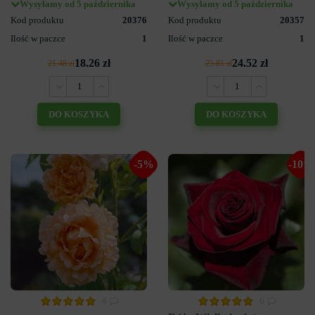
Wysyłamy od 5 października
Wysyłamy od 5 października
Kod produktu
20376
Kod produktu
20357
Ilość w paczce
1
Ilość w paczce
1
18.26 zł
24.52 zł
21.48 zł
25.81 zł
DO KOSZYKA
DO KOSZYKA
-5%
-10%
4
6