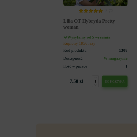
3
Lilia OT Hybryda Pretty
woman
Wysyłamy od 5 września
Kupiony 1956 razy
Kod produktu
1308
Dostępność
W magazynie
Ilość w paczce
1
7.58 zł
DO KOSZYKA