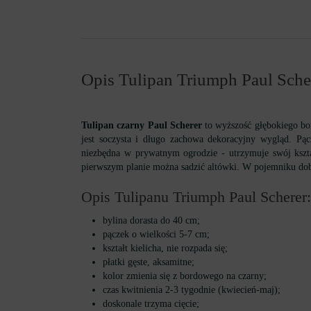
Opis Tulipan Triumph Paul Sche
Tulipan czarny Paul Scherer
to wyższość głębokiego bor
jest soczysta i długo zachowa dekoracyjny wygląd. Pąc
niezbędna w prywatnym ogrodzie - utrzymuje swój kszta
pierwszym planie można sadzić altówki. W pojemniku dob
Opis Tulipanu Triumph Paul Scherer:
bylina dorasta do 40 cm;
pączek o wielkości 5-7 cm;
kształt kielicha, nie rozpada się;
płatki gęste, aksamitne;
kolor zmienia się z bordowego na czarny;
czas kwitnienia 2-3 tygodnie (kwiecień-maj);
doskonale trzyma cięcie;