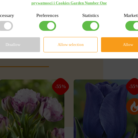
prywatnosci i Cookies Garden Number One
cessary
Preferences
Statistics
Market
Disallow
Allow selection
Allow
rwisie
-55%
-55