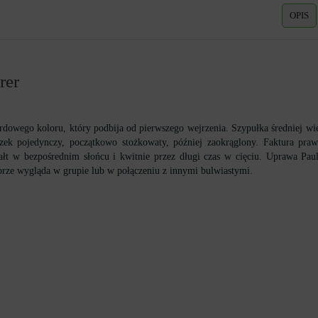
OPIS
rer
dowego koloru, który podbija od pierwszego wejrzenia. Szypułka średniej wiel
zek pojedynczy, początkowo stożkowaty, później zaokrąglony. Faktura praw
łt w bezpośrednim słońcu i kwitnie przez długi czas w cięciu. Uprawa Paula
rze wygląda w grupie lub w połączeniu z innymi bulwiastymi.