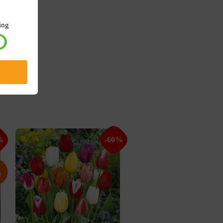
ing
%
-60%