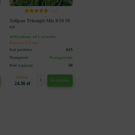
3
Tulipan Triumph Mix 8/10 50
szt
Wysyłamy od 5 września
Kupiony 112 razy
3
Kod produktu
625
e
Dostępność
W magazynie
5
Ilość w paczce
50
60.90 zł
DO KOSZYKA
24.36 zł