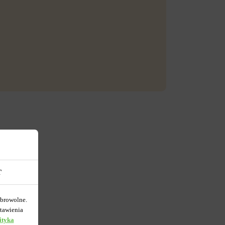
T
obrowolne.
tawienia
ityka