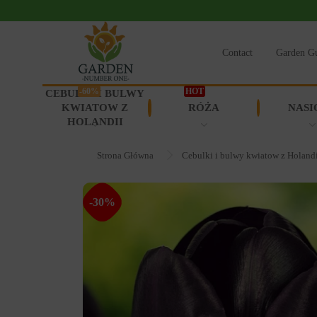
Contact
Garden G
-60%
HOT
CEBULKI I BULWY
KWIATOW Z
RÓŻA
NASI
HOLANDII
Strona Główna
Cebulki i bulwy kwiatow z Holand
-30%