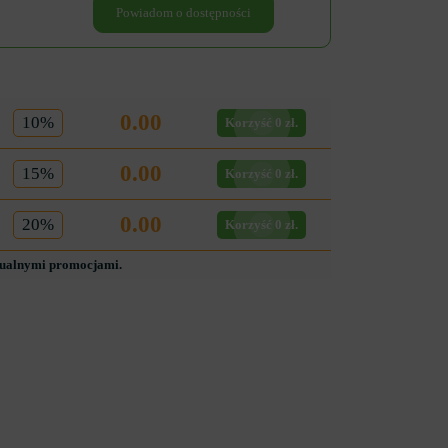
Powiadom o dostępności
0.00
10%
Korzyść 0 zł.
0.00
15%
Korzyść 0 zł.
0.00
20%
Korzyść 0 zł.
tualnymi promocjami.