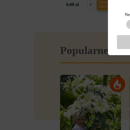
POWIADOM O
0.00 zł
DOSTĘPNOŚCI
Ne
Popularne w se