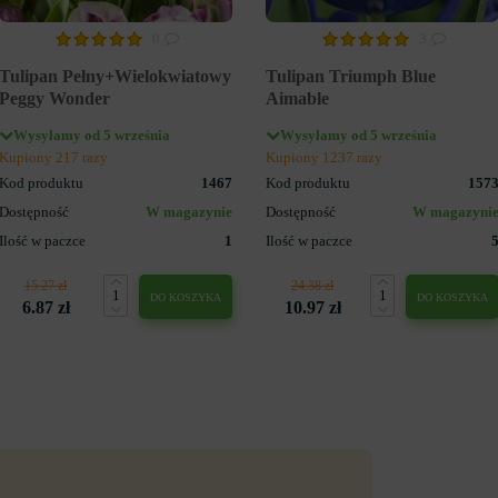
0
3
Tulipan Pełny+Wielokwiatowy
Tulipan Triumph Blue
Peggy Wonder
Aimable
Wysyłamy od 5 września
Wysyłamy od 5 września
Kupiony 217 razy
Kupiony 1237 razy
Kod produktu
1467
Kod produktu
157
Dostępność
W magazynie
Dostępność
W magazyni
Ilość w paczce
1
Ilość w paczce
15.27 zł
24.38 zł
DO KOSZYKA
DO KOSZYKA
6.87 zł
10.97 zł