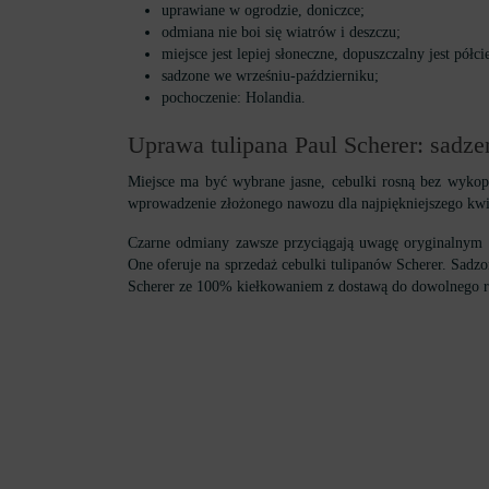
uprawiane w ogrodzie, doniczce;
odmiana nie boi się wiatrów i deszczu;
miejsce jest lepiej słoneczne, dopuszczalny jest półci
sadzone we wrześniu-październiku;
pochoczenie: Holandia.
Uprawa tulipana Paul Scherer: sadz
Miejsce ma być wybrane jasne, cebulki rosną bez wykopy
wprowadzenie złożonego nawozu dla najpiękniejszego kwitn
Czarne odmiany zawsze przyciągają uwagę oryginalnym w
One oferuje na sprzedaż cebulki tulipanów Scherer. Sa
Scherer ze 100% kiełkowaniem z dostawą do dowolnego r