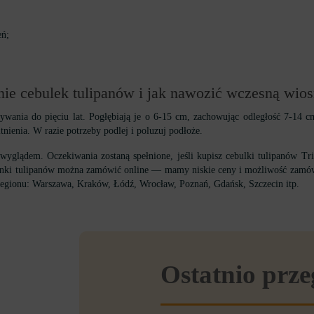
eń;
enie cebulek tulipanów i jak nawozić wczesną wi
wania do pięciu lat. Pogłębiają je o 6-15 cm, zachowując odległość 7-14 cm
ienia. W razie potrzeby podlej i poluzuj podłoże.
yglądem. Oczekiwania zostaną spełnione, jeśli kupisz cebulki tulipanów 
dzonki tulipanów można zamówić online — mamy niskie ceny i możliwość zamów
egionu: Warszawa, Kraków, Łódź, Wrocław, Poznań, Gdańsk, Szczecin itp.
Ostatnio prz