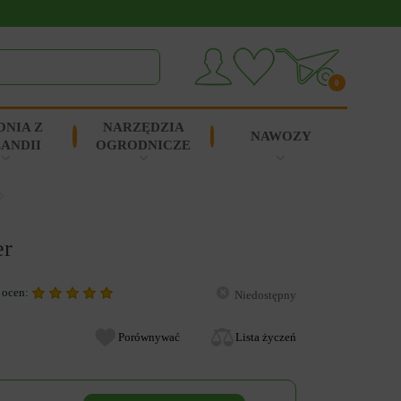
0
ONIA Z
NARZĘDZIA
NAWOZY
ANDII
OGRODNICZE
er
 ocen:
Niedostępny
Porównywać
Lista życzeń