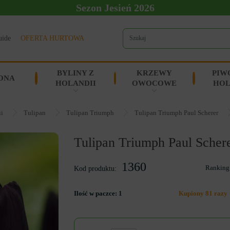
Sezon Jesień 2026
uide
OFERTA HURTOWA
BYLINY Z
KRZEWY
PIW
ONA
HOLANDII
OWOCOWE
HOL
ii
Tulipan
Tulipan Triumph
Tulipan Triumph Paul Scherer
Tulipan Triumph Paul Scher
1360
Ranking
Kod produktu:
Ilość w paczce:
1
Kupiony 81 razy