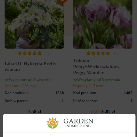
3
0
Tulipan
Lilia OT Hybryda Pretty
Pełny+Wielokwiatowy
woman
Peggy Wonder
Wysyłamy od 5 września
Wysyłamy od 5 września
Kupiony 1956 razy
Kupiony 217 razy
Kod produktu
1308
Kod produktu
1467
Ilość w paczce
1
Ilość w paczce
1
7.58 zł
6.87 zł
15.27 zł
DO KOSZYKA
DO KOSZYKA