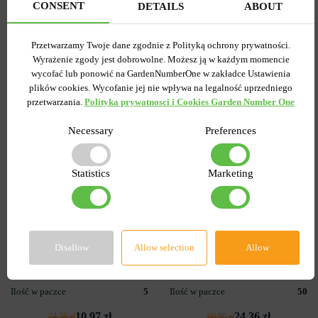
CONSENT
DETAILS
ABOUT
-55%
-60%
Przetwarzamy Twoje dane zgodnie z Polityką ochrony prywatności.
Wyrażenie zgody jest dobrowolne. Możesz ją w każdym momencie
wycofać lub ponowić na GardenNumberOne w zakładce Ustawienia
plików cookies. Wycofanie jej nie wpływa na legalność uprzedniego
przetwarzania.
Polityka prywatnosci i Cookies Garden Number One
Necessary
Preferences
Statistics
Marketing
3
3
Tulipan Triumph Blue
Tulipan Triumph Mix 8/10
Aimable
50 szt
Wysyłamy od 5 września
Wysyłamy od 5 września
Disallow
Allow selection
Allow
Kupiony 1237 razy
Kupiony 112 razy
Kod produktu
1573
Kod produktu
625
Ilość w paczce
5
Ilość w paczce
50
10.97 zł
24.36 zł
24.38 zł
60.90 zł