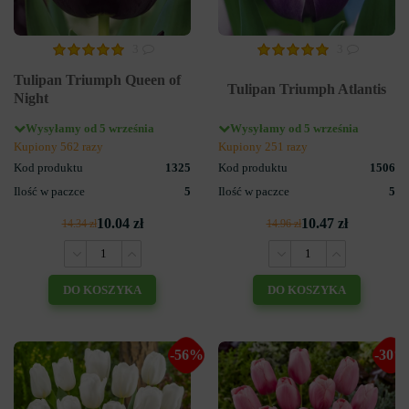
3
3
Tulipan Triumph Queen of
Tulipan Triumph Atlantis
Night
Wysyłamy od 5 września
Wysyłamy od 5 września
Kupiony 562 razy
Kupiony 251 razy
Kod produktu
1325
Kod produktu
1506
Ilość w paczce
5
Ilość w paczce
5
10.04 zł
10.47 zł
14.34 zł
14.96 zł
DO KOSZYKA
DO KOSZYKA
-56%
-30%