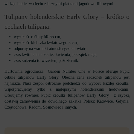
widząc bukiet w cięciu z licznymi płatkami jagodowo-liliowymi.
Tulipany holenderskie Early Glory – krótko o
cechach tulipana:
wysokość rośliny 50-55 cm;
wysokość kieliszka kwiatowego 8 cm;
odporny na warunki atmosferyczne i wiatr;
czas kwitnienia - koniec kwietnia, początek maja;
czas sadzenia to wrzesień, październik.
Hurtownia ogrodnicza Garden Number One w Polsce oferuje kupić
cebule tulipanów Early Glory. Obecna cena sadzonek tulipanów jest
najniższa. Nasz zespół ostrożnie podchodzi do wyboru każdej cebulki,
współpracujemy tylko z najlepszymi holenderskimi hodowcami.
Oferujemy również kupić cebulki tulipanów Early Glory z szybką
dostawą zamówienia do dowolnego zakątka Polski: Katowice, Gdynia,
Częstochowa, Radom, Sosnowiec i innych.