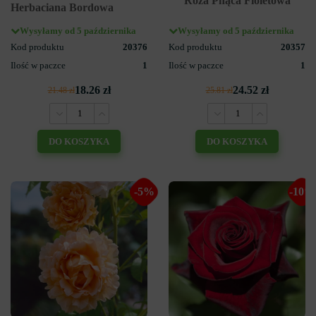
Róża Pnąca Fioletowa
Herbaciana Bordowa
Wysyłamy od 5 października
Wysyłamy od 5 października
Kod produktu
20376
Kod produktu
20357
Ilość w paczce
1
Ilość w paczce
1
18.26 zł
24.52 zł
21.48 zł
25.81 zł
DO KOSZYKA
DO KOSZYKA
-5%
-10%