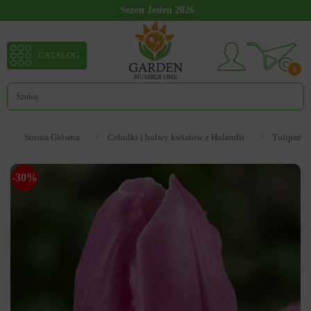
Sezon Jesień 2026
CATALOG
0
Strona Główna
Cebulki i bulwy kwiatow z Holandii
Tulipan
-30%