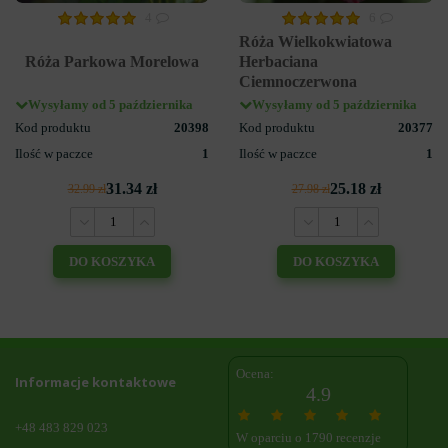
4
6
Róża Wielkokwiatowa
Róża Parkowa Morelowa
Herbaciana
Ciemnoczerwona
Wysyłamy od 5 października
Wysyłamy od 5 października
Kod produktu
20398
Kod produktu
20377
Ilość w paczce
1
Ilość w paczce
1
31.34 zł
25.18 zł
32.99 zł
27.98 zł
DO KOSZYKA
DO KOSZYKA
Ocena:
Informacje kontaktowe
4.9
+48 483 829 023
W oparciu o 1790 recenzje