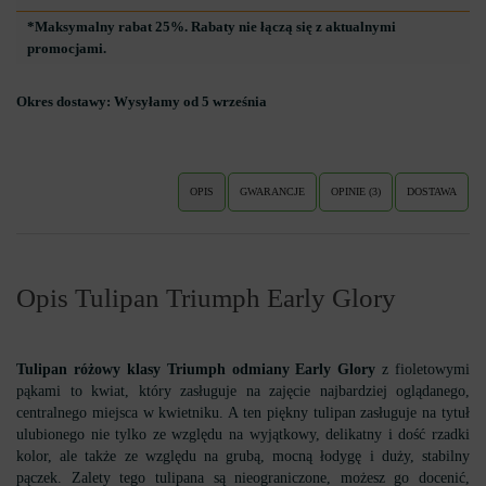
*Maksymalny rabat 25%. Rabaty nie łączą się z aktualnymi
promocjami.
Okres dostawy:
Wysyłamy od 5 września
OPIS
GWARANCJE
OPINIE (3)
DOSTAWA
Opis Tulipan Triumph Early Glory
Tulipan różowy klasy Triumph odmiany Early Glory
z fioletowymi
pąkami to kwiat, który zasługuje na zajęcie najbardziej oglądanego,
centralnego miejsca w kwietniku. A ten piękny tulipan zasługuje na tytuł
ulubionego nie tylko ze względu na wyjątkowy, delikatny i dość rzadki
kolor, ale także ze względu na grubą, mocną łodygę i duży, stabilny
pączek. Zalety tego tulipana są nieograniczone, możesz go docenić,