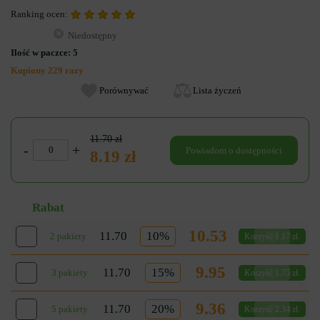
Ranking ocen:
Niedostępny
Ilość w paczce:
5
Kupiony 229 razy
Porównywać
Lista życzeń
11.70 zł
-
+
Powiadom o dostępności
8.19 zł
Rabat
10.53
11.70
10%
2 pakiety
Korzyść 1.17 zł.
9.95
11.70
15%
3 pakiety
Korzyść 1.75 zł.
9.36
11.70
20%
5 pakiety
Korzyść 2.34 zł.