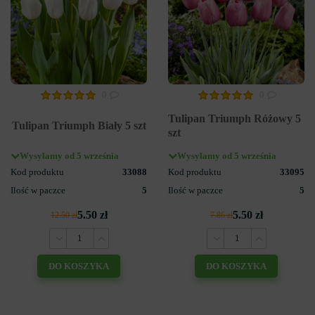
0
0
Tulipan Triumph Różowy 5
Tulipan Triumph Biały 5 szt
szt
Wysyłamy od 5 września
Wysyłamy od 5 września
Kod produktu
33088
Kod produktu
33095
Ilość w paczce
5
Ilość w paczce
5
5.50 zł
5.50 zł
12.50 zł
7.86 zł
DO KOSZYKA
DO KOSZYKA