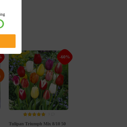
ing
%
-60%
3
Tulipan Triumph Mix 8/10 50