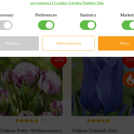
prywatnosci i Cookies Garden Number One
cessary
Preferences
Statistics
Market
rwisie
Disallow
Allow selection
Allow
-55%
-55
0
3
Tulipan Pełny+Wielokwiatowy
Tulipan Triumph Blue