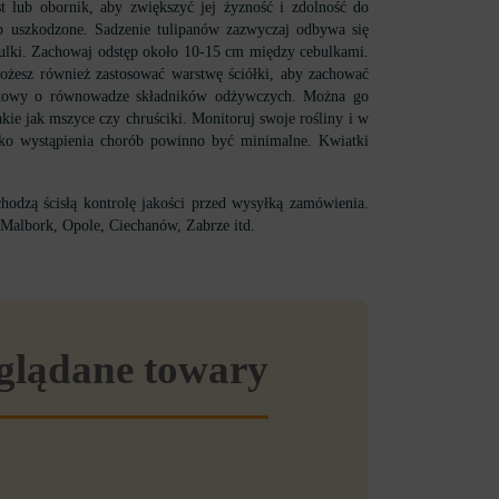
 lub obornik, aby zwiększyć jej żyzność i zdolność do
ub uszkodzone. Sadzenie tulipanów zazwyczaj odbywa się
ulki. Zachowaj odstęp około 10-15 cm między cebulkami.
ożesz również zastosować warstwę ściółki, aby zachować
nikowy o równowadze składników odżywczych. Można go
kie jak mszyce czy chruściki. Monitoruj swoje rośliny i w
zyko wystąpienia chorób powinno być minimalne. Kwiatki
odzą ścisłą kontrolę jakości przed wysyłką zamówienia.
Malbork, Opole, Ciechanów, Zabrze itd.
eglądane towary