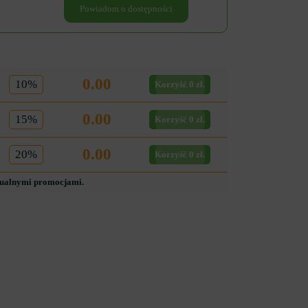
Powiadom o dostępności
0.00
10%
Korzyść 0 zł.
0.00
15%
Korzyść 0 zł.
0.00
20%
Korzyść 0 zł.
tualnymi promocjami.