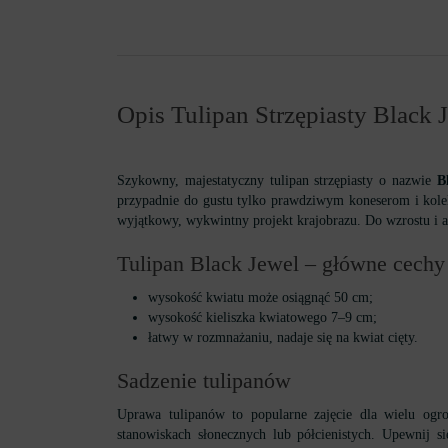
Opis Tulipan Strzępiasty Black 
Szykowny, majestatyczny tulipan strzępiasty o nazwie
Bl
przypadnie do gustu tylko prawdziwym koneserom i kole
wyjątkowy, wykwintny projekt krajobrazu. Do wzrostu i a
Tulipan Black Jewel – główne cechy 
wysokość kwiatu może osiągnąć 50 cm;
wysokość kieliszka kwiatowego 7–9 cm;
łatwy w rozmnażaniu, nadaje się na kwiat cięty.
Sadzenie tulipanów
Uprawa tulipanów to popularne zajęcie dla wielu og
stanowiskach słonecznych lub półcienistych. Upewnij s