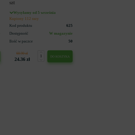
szt
Wysyłamy od 5 września
Kupiony 112 razy
3
Kod produktu
625
e
Dostępność
W magazynie
5
Ilość w paczce
50
60.90 zł
DO KOSZYKA
24.36 zł