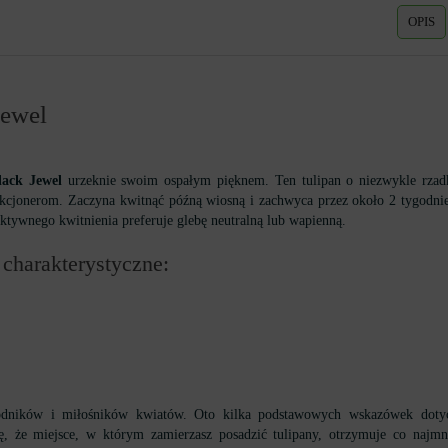
OPIS
Jewel
ack Jewel
urzeknie swoim ospałym pięknem. Ten tulipan o niezwykle rzadk
kcjonerom. Zaczyna kwitnąć późną wiosną i zachwyca przez około 2 tygodni
ktywnego kwitnienia preferuje glebę neutralną lub wapienną.
charakterystyczne:
rodników i miłośników kwiatów. Oto kilka podstawowych wskazówek dotycz
ię, że miejsce, w którym zamierzasz posadzić tulipany, otrzymuje co najmni