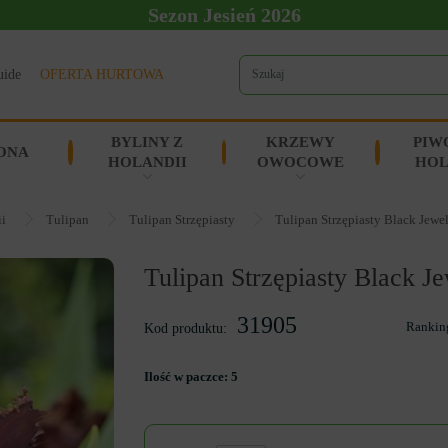
Sezon Jesień 2026
uide
OFERTA HURTOWA
BYLINY Z
KRZEWY
PIW
ONA
HOLANDII
OWOCOWE
HOL
ii
Tulipan
Tulipan Strzępiasty
Tulipan Strzępiasty Black Jewe
Tulipan Strzępiasty Black J
31905
Rankin
Kod produktu:
Ilość w paczce:
5