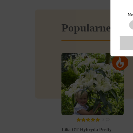
Ne
Popularne w se
3
Lilia OT Hybryda Pretty