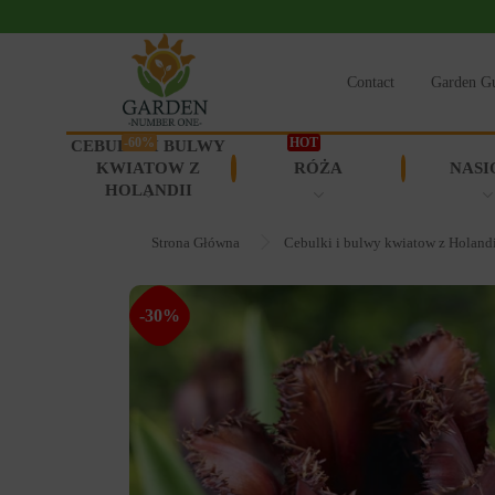
Contact
Garden G
-60%
HOT
CEBULKI I BULWY
KWIATOW Z
RÓŻA
NASI
HOLANDII
Strona Główna
Cebulki i bulwy kwiatow z Holand
-30%