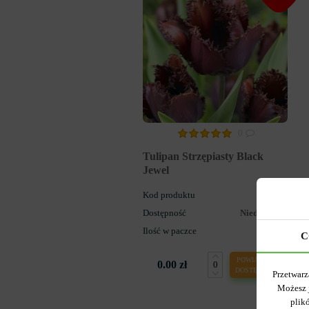
0
Tulipan Strzępiasty Black
Jewel
Kod produktu
31905
Dostępność
Niedostępny
Ilość w paczce
5
C
POWIADOM O
0.00 zł
DOSTĘPNOŚCI
Przetwarz
Możesz 
plik