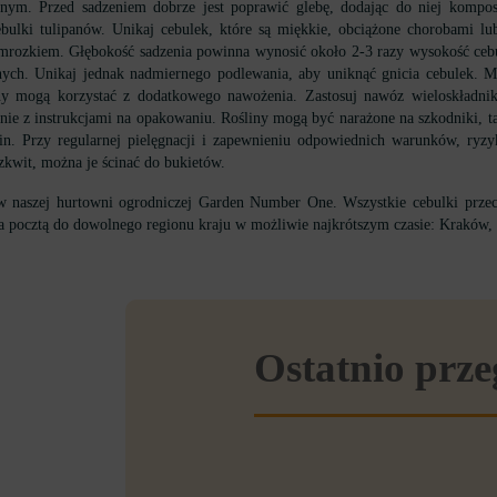
nym. Przed sadzeniem dobrze jest poprawić glebę, dodając do niej kompost
bulki tulipanów. Unikaj cebulek, które są miękkie, obciążone chorobami l
zymrozkiem. Głębokość sadzenia powinna wynosić około 2-3 razy wysokość ceb
chych. Unikaj jednak nadmiernego podlewania, aby uniknąć gnicia cebulek. M
pany mogą korzystać z dodatkowego nawożenia. Zastosuj nawóz wieloskład
ie z instrukcjami na opakowaniu. Rośliny mogą być narażone na szkodniki, ta
ślin. Przy regularnej pielęgnacji i zapewnieniu odpowiednich warunków, ry
zkwit, można je ścinać do bukietów.
 naszej hurtowni ogrodniczej Garden Number One. Wszystkie cebulki przech
 pocztą do dowolnego regionu kraju w możliwie najkrótszym czasie: Kraków, 
Ostatnio prz