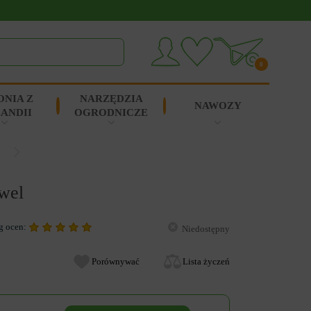
0
ONIA Z
NARZĘDZIA
NAWOZY
ANDII
OGRODNICZE
l
ewel
g ocen:
Niedostępny
Porównywać
Lista życzeń