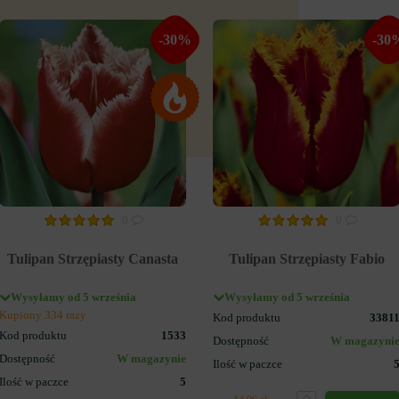
-30%
-30
0
0
Tulipan Strzępiasty Canasta
Tulipan Strzępiasty Fabio
Wysyłamy od 5 września
Wysyłamy od 5 września
Kupiony 334 razy
Kod produktu
3381
Kod produktu
1533
Dostępność
W magazyni
Dostępność
W magazynie
Ilość w paczce
Ilość w paczce
5