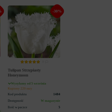
%
-30%
0
Tulipan Strzępiasty
Honeymoon
Wysyłamy od 5 września
Kupiony 220 razy
1
Kod produktu
1484
e
Dostępność
W magazynie
5
Ilość w paczce
5