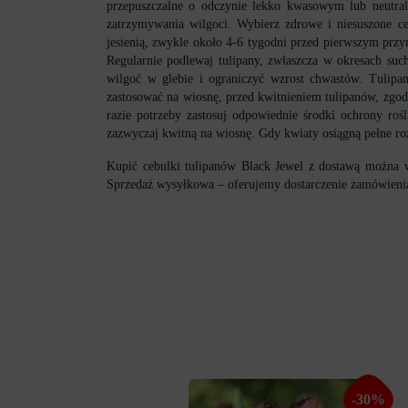
przepuszczalne o odczynie lekko kwasowym lub neutral
zatrzymywania wilgoci. Wybierz zdrowe i niesuszone ce
jesienią, zwykle około 4-6 tygodni przed pierwszym pr
Regularnie podlewaj tulipany, zwłaszcza w okresach su
wilgoć w glebie i ograniczyć wzrost chwastów. Tuli
zastosować na wiosnę, przed kwitnieniem tulipanów, zgodn
razie potrzeby zastosuj odpowiednie środki ochrony ro
zazwyczaj kwitną na wiosnę. Gdy kwiaty osiągną pełne ro
Kupić cebulki tulipanów Black Jewel z dostawą można w
Sprzedaż wysyłkowa – oferujemy dostarczenie zamówienia
-30%