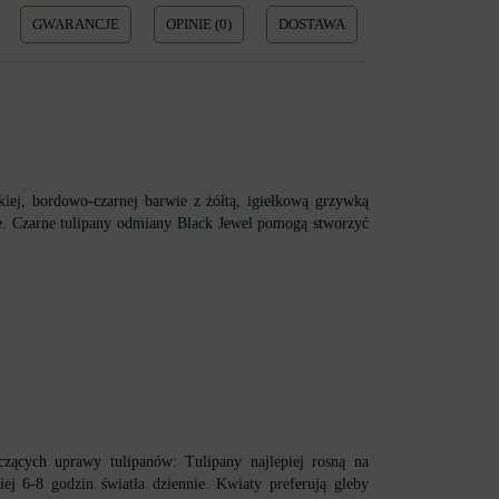
GWARANCJE
OPINIE (0)
DOSTAWA
iej, bordowo-czarnej barwie z żółtą, igiełkową grzywką
e. Czarne tulipany odmiany Black Jewel pomogą stworzyć
ących uprawy tulipanów: Tulipany najlepiej rosną na
ej 6-8 godzin światła dziennie. Kwiaty preferują gleby