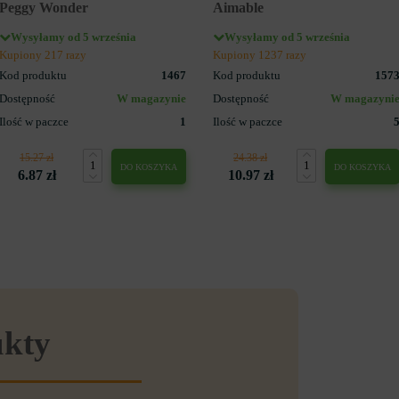
Peggy Wonder
Aimable
Wysyłamy od 5 września
Wysyłamy od 5 września
Kupiony 217 razy
Kupiony 1237 razy
Kod produktu
1467
Kod produktu
157
Dostępność
W magazynie
Dostępność
W magazyni
Ilość w paczce
1
Ilość w paczce
15.27 zł
24.38 zł
DO KOSZYKA
DO KOSZYKA
6.87 zł
10.97 zł
ukty