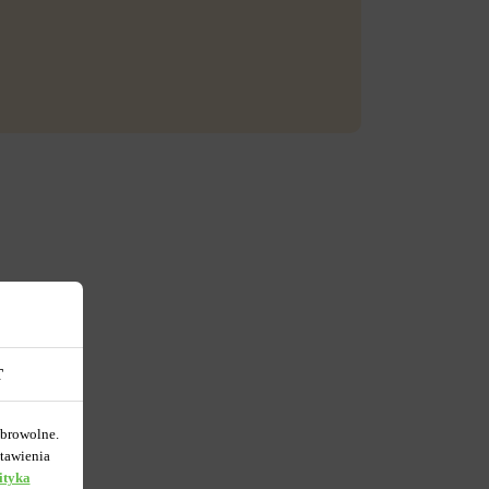
T
obrowolne.
tawienia
ityka