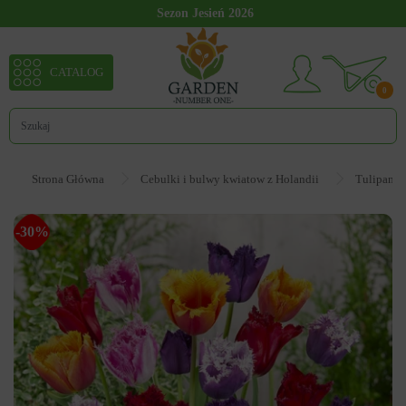
Sezon Jesień 2026
CATALOG
0
Strona Główna
Cebulki i bulwy kwiatow z Holandii
Tulipan
-30%