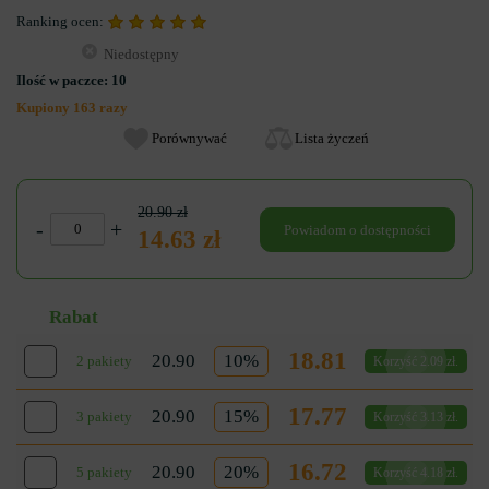
Ranking ocen:
Niedostępny
Ilość w paczce:
10
Kupiony 163 razy
Porównywać
Lista życzeń
20.90 zł
-
+
Powiadom o dostępności
14.63 zł
Rabat
18.81
20.90
10%
2 pakiety
Korzyść 2.09 zł.
17.77
20.90
15%
3 pakiety
Korzyść 3.13 zł.
16.72
20.90
20%
5 pakiety
Korzyść 4.18 zł.