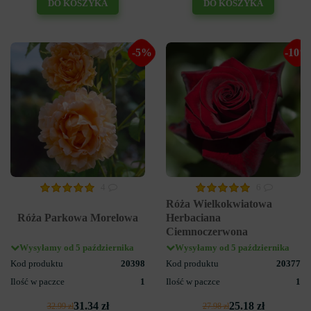
DO KOSZYKA
DO KOSZYKA
-5%
-10%
4
6
Róża Wielkokwiatowa
Róża Parkowa Morelowa
Herbaciana
Ciemnoczerwona
Wysyłamy od 5 października
Wysyłamy od 5 października
Kod produktu
20398
Kod produktu
20377
Ilość w paczce
1
Ilość w paczce
1
31.34 zł
25.18 zł
32.99 zł
27.98 zł