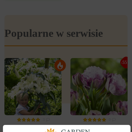
Popularne w serwisie
-55%
3
0
Tulipan
Lilia OT Hybryda Pretty