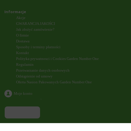
Informacje
Akcje
GWARANCJA JAKOŚCI
Jak złożyć zamówienie?
O firmie
Dostawa
Sposoby i terminy płatności
Kontakt
Polityka prywatnosci i Cookies Garden Number One
Regulamin
Przetwarzanie danych osobowych
Odstąpienie od umowy
Oferta Nasion Pakowanych Garden Number One
Moje konto
`
ODDZWONIENIE