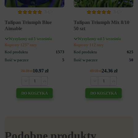
3
3
Tulipan Triumph Blue
Tulipan Triumph Mix 8/10
Aimable
50 szt
Wysyłamy od 5 września
Wysyłamy od 5 września
Kupiony 1237 razy
Kupiony 112 razy
Kod produktu
1573
Kod produktu
625
Ilość w paczce
5
Ilość w paczce
50
10.97 zł
24.36 zł
24.38 zł
60.90 zł
DO KOSZYKA
DO KOSZYKA
Podobne produkty