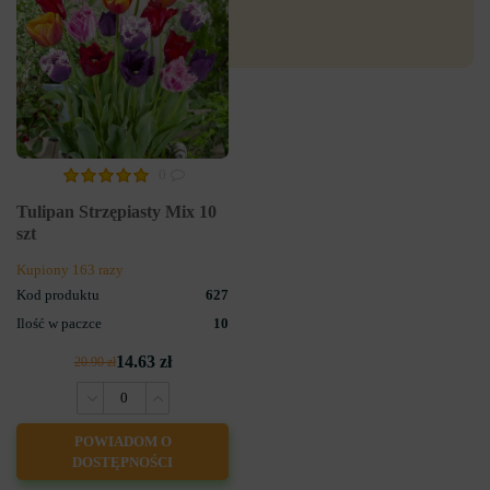
0
Tulipan Strzępiasty Mix 10
szt
Kupiony 163 razy
Kod produktu
627
Ilość w paczce
10
14.63 zł
20.90 zł
POWIADOM O
DOSTĘPNOŚCI