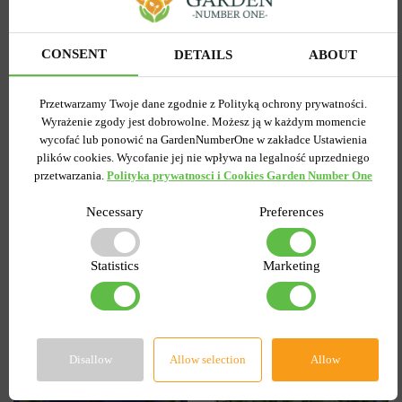
Pełny+Wielokwiatowy
woman
Peggy Wonder
Wysyłamy od 5 września
Wysyłamy od 5 września
CONSENT
DETAILS
ABOUT
Kupiony 1956 razy
Kupiony 217 razy
Kod produktu
1308
Kod produktu
1467
Ilość w paczce
1
Ilość w paczce
1
Przetwarzamy Twoje dane zgodnie z Polityką ochrony prywatności.
Wyrażenie zgody jest dobrowolne. Możesz ją w każdym momencie
7.58 zł
6.87 zł
15.27 zł
wycofać lub ponowić na GardenNumberOne w zakładce Ustawienia
plików cookies. Wycofanie jej nie wpływa na legalność uprzedniego
przetwarzania.
Polityka prywatnosci i Cookies Garden Number One
DO KOSZYKA
DO KOSZYKA
Necessary
Preferences
-55%
-60%
Statistics
Marketing
Disallow
Allow selection
Allow