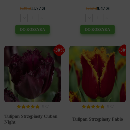
11.77 zł
9.47 zł
16.81 zł
13.53 zł
DO KOSZYKA
DO KOSZYKA
-30%
-30%
0
0
Tulipan Strzępiasty Cuban
Tulipan Strzępiasty Fabio
Night