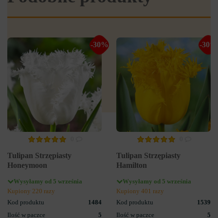
-30%
-30%
0
0
Tulipan Strzępiasty
Tulipan Strzępiasty
Honeymoon
Hamilton
Wysyłamy od 5 września
Wysyłamy od 5 września
Kupiony 220 razy
Kupiony 401 razy
Kod produktu
1484
Kod produktu
1539
Ilość w paczce
5
Ilość w paczce
5