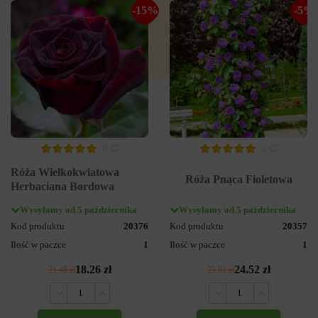
-15%
-5%
0
2
Róża Wielkokwiatowa
Róża Pnąca Fioletowa
Herbaciana Bordowa
Wysyłamy od 5 października
Wysyłamy od 5 października
Kod produktu
20376
Kod produktu
20357
Ilość w paczce
1
Ilość w paczce
1
18.26 zł
24.52 zł
21.48 zł
25.81 zł