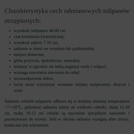
Charakterystyka cech odmianowych tulipanów
strzępiastych:
wysokość tulipanów 40-80 cm;
czas kwitnienia kwiecień-maj;
wysokość pąków 7-10 cm;
sadzenie w ziemi we wrześniu lub październiku;
miejsce słoneczne;
gleba pożywna, spulchniona, neutralna;
tulipany w ogrodzie nie lubią stagnacji wody i wilgoci;
wymaga nawożenia nawozem do cebul;
mrozoodporność dobra;
kwiat może wytrzymać wiosenne zmiany temperatury, deszcze i
wiatr.
Sadzenie cebulek tulipanów odbywa się w średniej dziennej temperaturze
+7-+10°C, głębokość sadzenia zależy od wielkości cebulki, dużej 15-18
cm, małej 10-12 cm cebulki są nawożone specjalnym nawozem i
pozostawione do wiosny. Jeśli w okresie sadzenia wystąpią silne mrozy,
konieczne jest schronienie.