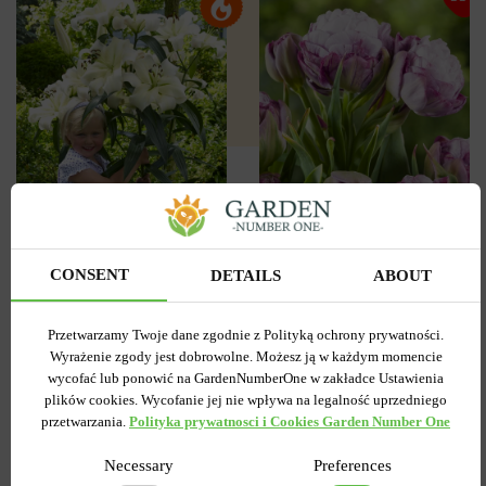
3
0
Tulipan
Lilia OT Hybryda Pretty
Pełny+Wielokwiatowy
woman
Peggy Wonder
CONSENT
DETAILS
ABOUT
Wysyłamy od 5 września
Wysyłamy od 5 września
Kupiony 1956 razy
Kupiony 217 razy
Przetwarzamy Twoje dane zgodnie z Polityką ochrony prywatności.
Kod produktu
1308
Kod produktu
1467
Wyrażenie zgody jest dobrowolne. Możesz ją w każdym momencie
Ilość w paczce
1
Ilość w paczce
1
wycofać lub ponowić na GardenNumberOne w zakładce Ustawienia
plików cookies. Wycofanie jej nie wpływa na legalność uprzedniego
7.58 zł
6.87 zł
15.27 zł
przetwarzania.
Polityka prywatnosci i Cookies Garden Number One
Necessary
Preferences