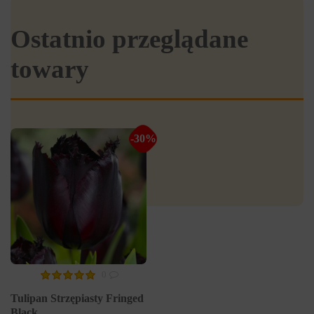
Ostatnio przeglądane
towary
-30%
0
Tulipan Strzępiasty Fringed
Black