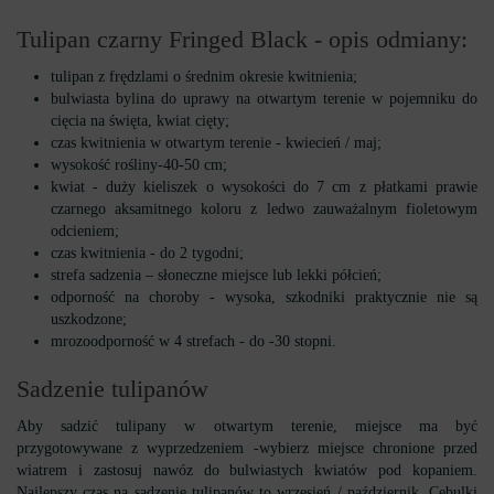
Tulipan czarny Fringed Black - opis odmiany:
tulipan z frędzlami o średnim okresie kwitnienia;
bulwiasta bylina do uprawy na otwartym terenie w pojemniku do
cięcia na święta, kwiat cięty;
czas kwitnienia w otwartym terenie - kwiecień / maj;
wysokość rośliny-40-50 cm;
kwiat - duży kieliszek o wysokości do 7 cm z płatkami prawie
czarnego aksamitnego koloru z ledwo zauważalnym fioletowym
odcieniem;
czas kwitnienia - do 2 tygodni;
strefa sadzenia – słoneczne miejsce lub lekki półcień;
odporność na choroby - wysoka, szkodniki praktycznie nie są
uszkodzone;
mrozoodporność w 4 strefach - do -30 stopni.
Sadzenie tulipanów
Aby sadzić tulipany w otwartym terenie, miejsce ma być
przygotowywane z wyprzedzeniem -wybierz miejsce chronione przed
wiatrem i zastosuj nawóz do bulwiastych kwiatów pod kopaniem.
Najlepszy czas na sadzenie tulipanów to wrzesień / październik. Cebulki