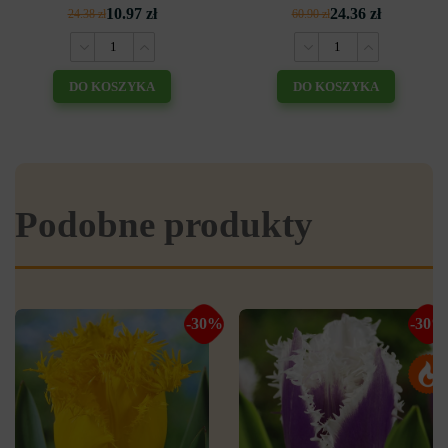
10.97 zł
24.36 zł
24.38 zł
60.90 zł
DO KOSZYKA
DO KOSZYKA
Podobne produkty
-30%
-30%