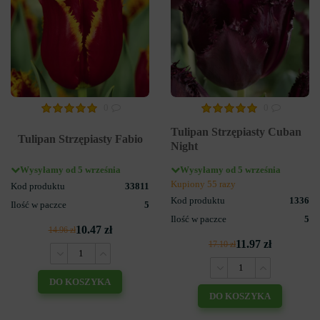
0
0
Tulipan Strzępiasty Cuban
Tulipan Strzępiasty Fabio
Night
Wysyłamy od 5 września
Wysyłamy od 5 września
Kupiony 55 razy
Kod produktu
33811
Kod produktu
1336
Ilość w paczce
5
Ilość w paczce
5
10.47 zł
14.96 zł
11.97 zł
17.10 zł
DO KOSZYKA
DO KOSZYKA