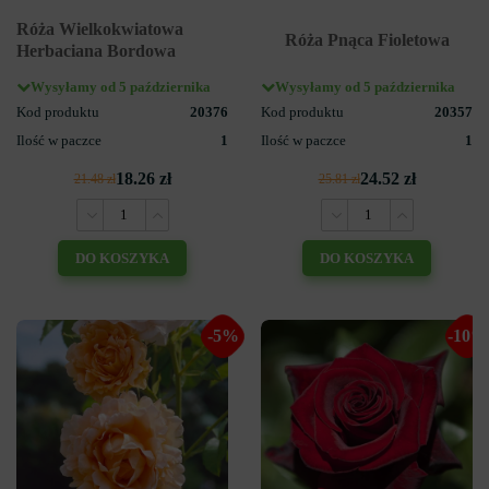
Róża Wielkokwiatowa
Róża Pnąca Fioletowa
Herbaciana Bordowa
Wysyłamy od 5 października
Wysyłamy od 5 października
Kod produktu
20376
Kod produktu
20357
Ilość w paczce
1
Ilość w paczce
1
18.26 zł
24.52 zł
21.48 zł
25.81 zł
DO KOSZYKA
DO KOSZYKA
-5%
-10%