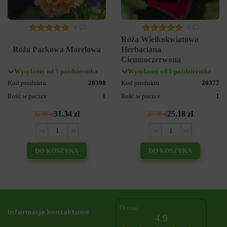
4
6
Róża Wielkokwiatowa
Róża Parkowa Morelowa
Herbaciana
Ciemnoczerwona
Wysyłamy od 5 października
Wysyłamy od 5 października
Kod produktu
20398
Kod produktu
20377
Ilość w paczce
1
Ilość w paczce
1
31.34 zł
25.18 zł
32.99 zł
27.98 zł
DO KOSZYKA
DO KOSZYKA
Ocena:
Informacje kontaktowe
4.9