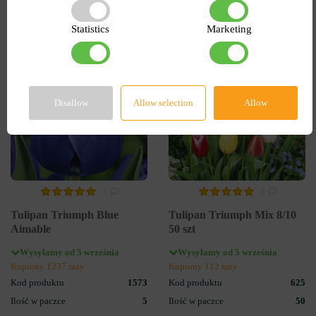
DO KOSZYKA
DO KOSZYKA
Statistics
Marketing
-55%
-60%
Disallow
Allow selection
Allow
3
3
Tulipan Triumph Blue
Tulipan Triumph Mix 8/10
Aimable
50 szt
Wysyłamy od 5 września
Wysyłamy od 5 września
Kupiony 1237 razy
Kupiony 112 razy
Kod produktu
1573
Kod produktu
625
Ilość w paczce
5
Ilość w paczce
50