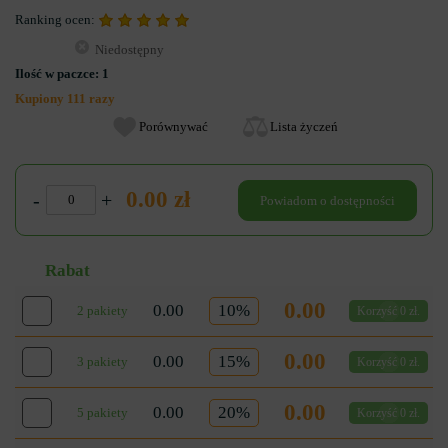
Ranking ocen:
Niedostępny
Ilość w paczce:
1
Kupiony 111 razy
Porównywać
Lista życzeń
0.00 zł
-
+
Powiadom o dostępności
Rabat
0.00
0.00
10%
2 pakiety
Korzyść 0 zł.
0.00
0.00
15%
3 pakiety
Korzyść 0 zł.
0.00
0.00
20%
5 pakiety
Korzyść 0 zł.