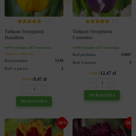
0
0
Tulipan Strzępiasty
Tulipan Strzępiasty
Hamilton
Cummins
Wysyłamy od 5 września
Wysyłamy od 5 września
Kupiony 401 razy
Kod produktu
33087
Kod produktu
1539
Ilość w paczce
5
Ilość w paczce
5
12.47 zł
17.81 zł
9.47 zł
13.53 zł
DO KOSZYKA
DO KOSZYKA
-30%
-30%