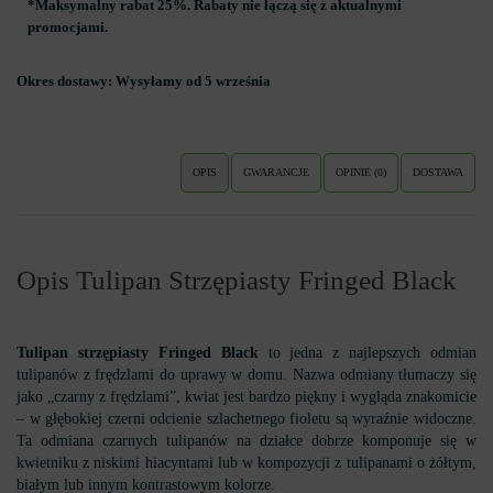
*Maksymalny rabat 25%. Rabaty nie łączą się z aktualnymi
promocjami.
Okres dostawy:
Wysyłamy od 5 września
OPIS
GWARANCJE
OPINIE (0)
DOSTAWA
Opis Tulipan Strzępiasty Fringed Black
Tulipan strzępiasty Fringed Black
to jedna z najlepszych odmian
tulipanów z frędzlami do uprawy w domu. Nazwa odmiany tłumaczy się
jako „czarny z frędzlami”, kwiat jest bardzo piękny i wygląda znakomicie
– w głębokiej czerni odcienie szlachetnego fioletu są wyraźnie widoczne.
Ta odmiana czarnych tulipanów na działce dobrze komponuje się w
kwietniku z niskimi hiacyntami lub w kompozycji z tulipanami o żółtym,
białym lub innym kontrastowym kolorze.