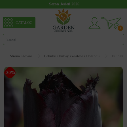
Sezon Jesień 2026
CATALOG
0
Strona Główna
Cebulki i bulwy kwiatow z Holandii
Tulipan
-30%