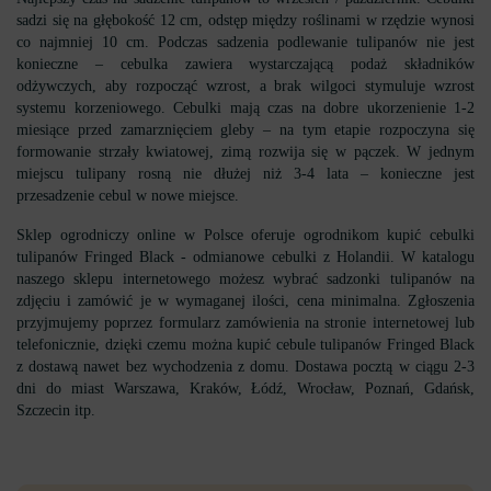
sadzi się na głębokość 12 cm, odstęp między roślinami w rzędzie wynosi
co najmniej 10 cm. Podczas sadzenia podlewanie tulipanów nie jest
konieczne – cebulka zawiera wystarczającą podaż składników
odżywczych, aby rozpocząć wzrost, a brak wilgoci stymuluje wzrost
systemu korzeniowego. Cebulki mają czas na dobre ukorzenienie 1-2
miesiące przed zamarznięciem gleby – na tym etapie rozpoczyna się
formowanie strzały kwiatowej, zimą rozwija się w pączek. W jednym
miejscu tulipany rosną nie dłużej niż 3-4 lata – konieczne jest
przesadzenie cebul w nowe miejsce.
Sklep ogrodniczy online w Polsce oferuje ogrodnikom kupić cebulki
tulipanów Fringed Black - odmianowe cebulki z Holandii. W katalogu
naszego sklepu internetowego możesz wybrać sadzonki tulipanów na
zdjęciu i zamówić je w wymaganej ilości, cena minimalna. Zgłoszenia
przyjmujemy poprzez formularz zamówienia na stronie internetowej lub
telefonicznie, dzięki czemu można kupić cebule tulipanów Fringed Black
z dostawą nawet bez wychodzenia z domu. Dostawa pocztą w ciągu 2-3
dni do miast Warszawa, Kraków, Łódź, Wrocław, Poznań, Gdańsk,
Szczecin itp.