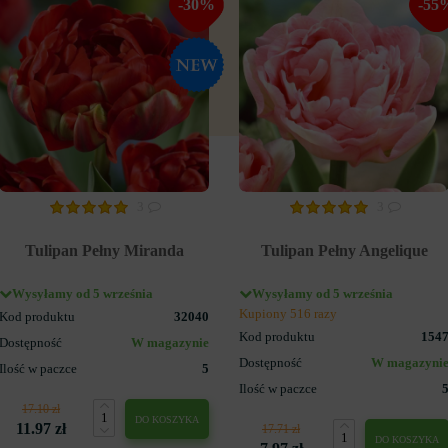
-30%
-55
3
3
Tulipan Pełny Miranda
Tulipan Pełny Angelique
Wysyłamy od 5 września
Wysyłamy od 5 września
Kupiony 516 razy
Kod produktu
32040
Kod produktu
154
Dostępność
W magazynie
Dostępność
W magazyni
Ilość w paczce
5
Ilość w paczce
17.10 zł
DO KOSZYKA
11.97 zł
17.71 zł
DO KOSZYKA