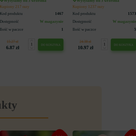
Wysyłamy od 5 września
Wysyłamy od 5 września
Kupiony 217 razy
Kupiony 1237 razy
Kod produktu
1467
Kod produktu
157
Dostępność
W magazynie
Dostępność
W magazyni
Ilość w paczce
1
Ilość w paczce
15.27 zł
24.38 zł
DO KOSZYKA
DO KOSZYKA
6.87 zł
10.97 zł
ukty