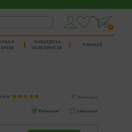
0
ONIA Z
NARZĘDZIA
NAWOZY
ANDII
OGRODNICZE
g ocen:
Niedostępny
Porównywać
Lista życzeń