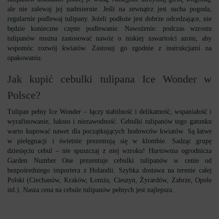
ale nie zalewaj jej nadmiernie. Jeśli na zewnątrz jest sucha pogoda,
regularnie podlewaj tulipany. Jeżeli podłoże jest dobrze odcedzające, nie
będzie konieczne częste podlewanie. Nawożenie: podczas wzrostu
tulipanów można zastosować nawóz o niskiej zawartości azotu, aby
wspomóc rozwój kwiatów. Zastosuj go zgodnie z instrukcjami na
opakowaniu.
Jak kupić cebulki tulipana Ice Wonder w
Polsce?
Tulipan pełny Ice Wonder – łączy stabilność i delikatność, wspaniałość i
wyrafinowanie, luksus i niezawodność. Cebulki tulipanów tego gatunku
warto kupować nawet dla początkujących hodowców kwiatów. Są łatwe
w pielęgnacji i świetnie prezentują się w klombie. Sadząc grupę
dziesięciu cebul – nie spuszczaj z niej wzroku! Hurtownia ogrodnicza
Garden Number One prezentuje cebulki tulipanów w cenie od
bezpośredniego importera z Holandii. Szybka dostawa na terenie całej
Polski (Ciechanów, Kraków, Łomża, Cieszyn, Żyrardów, Zabrze, Opole
itd.). Nasza cena na cebule tulipanów pełnych jest najlepsza.