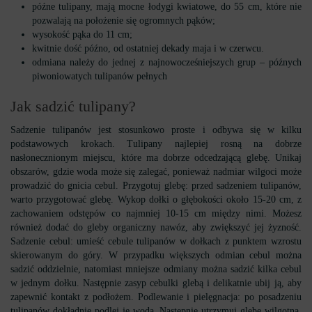
późne tulipany, mają mocne łodygi kwiatowe, do 55 cm, które nie
pozwalają na położenie się ogromnych pąków;
wysokość pąka do 11 cm;
kwitnie dość późno, od ostatniej dekady maja i w czerwcu.
odmiana należy do jednej z najnowocześniejszych grup – późnych
piwoniowatych tulipanów pełnych
Jak sadzić tulipany?
Sadzenie tulipanów jest stosunkowo proste i odbywa się w kilku
podstawowych krokach. Tulipany najlepiej rosną na dobrze
nasłonecznionym miejscu, które ma dobrze odcedzającą glebę. Unikaj
obszarów, gdzie woda może się zalegać, ponieważ nadmiar wilgoci może
prowadzić do gnicia cebul. Przygotuj glebę: przed sadzeniem tulipanów,
warto przygotować glebę. Wykop dołki o głębokości około 15-20 cm, z
zachowaniem odstępów co najmniej 10-15 cm między nimi. Możesz
również dodać do gleby organiczny nawóz, aby zwiększyć jej żyzność.
Sadzenie cebul: umieść cebule tulipanów w dołkach z punktem wzrostu
skierowanym do góry. W przypadku większych odmian cebul można
sadzić oddzielnie, natomiast mniejsze odmiany można sadzić kilka cebul
w jednym dołku. Następnie zasyp cebulki glebą i delikatnie ubij ją, aby
zapewnić kontakt z podłożem. Podlewanie i pielęgnacja: po posadzeniu
tulipanów dokładnie podlej je wodą. Następnie utrzymuj glebę wilgotną,