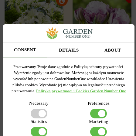
CONSENT
DETAILS
ABOUT
3
0
Tulipan
Lilia OT Hybryda Pretty
Przetwarzamy Twoje dane zgodnie z Polityką ochrony prywatności.
Pełny+Wielokwiatowy
woman
Wyrażenie zgody jest dobrowolne. Możesz ją w każdym momencie
Peggy Wonder
wycofać lub ponowić na GardenNumberOne w zakładce Ustawienia
Wysyłamy od 5 września
Wysyłamy od 5 września
plików cookies. Wycofanie jej nie wpływa na legalność uprzedniego
Kupiony 1956 razy
Kupiony 217 razy
przetwarzania.
Polityka prywatnosci i Cookies Garden Number One
Kod produktu
1308
Kod produktu
1467
Ilość w paczce
Necessary
1
Ilość w paczce
Preferences
1
7.58 zł
6.87 zł
15.27 zł
Statistics
Marketing
DO KOSZYKA
DO KOSZYKA