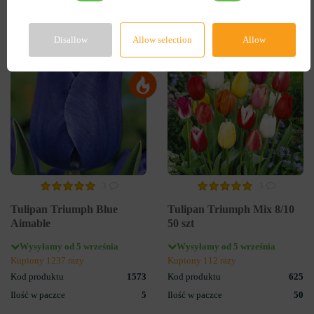
Disallow
Allow selection
Allow
-55%
-60%
3
3
Tulipan Triumph Blue
Tulipan Triumph Mix 8/10
Aimable
50 szt
Wysyłamy od 5 września
Wysyłamy od 5 września
Kupiony 1237 razy
Kupiony 112 razy
Kod produktu
1573
Kod produktu
625
Ilość w paczce
5
Ilość w paczce
50