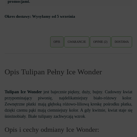
promocjami.
Okres dostawy:
Wysyłamy od 5 września
OPIS
GWARANCJE
OPINIE (2)
DOSTAWA
Opis Tulipan Pełny Ice Wonder
Tulipan Ice Wonder
jest bajecznie piękny, duży, bujny. Cudowny kwiat
przypominający piwonię, najdelikatniejszy biało-różowy kolor.
Zewnętrzne płatki mają głęboką różowo-liliową kreskę pośrodku płatka,
dzięki czemu pąki mają ciemniejszy kolor. A gdy kwitnie, kwiat staje się
śnieżnobiały. Białe tulipany zachwycają wzrok.
Opis i cechy odmiany Ice Wonder: