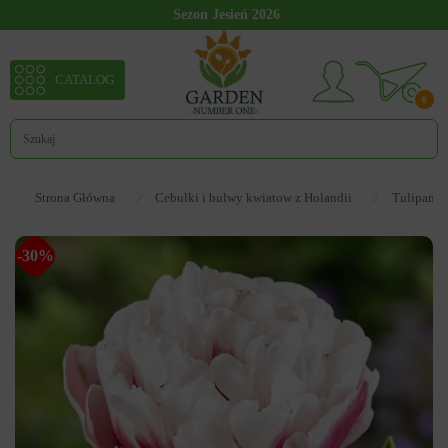
Sezon Jesień 2026
CATALOG
0
Strona Główna
Cebulki i bulwy kwiatow z Holandii
Tulipan
-30%