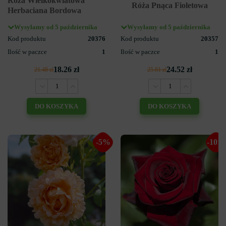
Róża Wielkokwiatowa
Róża Pnąca Fioletowa
Herbaciana Bordowa
Wysyłamy od 5 października
Wysyłamy od 5 października
Kod produktu
20376
Kod produktu
20357
Ilość w paczce
1
Ilość w paczce
1
18.26 zł
24.52 zł
21.48 zł
25.81 zł
DO KOSZYKA
DO KOSZYKA
-5%
-10%