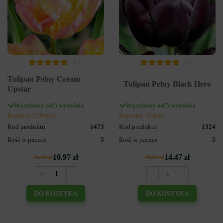
4
3
Tulipan Pełny Cream
Tulipan Pełny Black Hero
Upstar
Wysyłamy od 5 września
Wysyłamy od 5 września
Kupiony 259 razy
Kupiony 15 razy
Kod produktu
1473
Kod produktu
1324
Ilość w paczce
5
Ilość w paczce
5
10.97 zł
14.47 zł
15.67 zł
20.67 zł
DO KOSZYKA
DO KOSZYKA