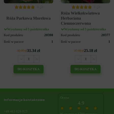
4
6
Róża Wielkokwiatowa
Róża Parkowa Morelowa
Herbaciana
Ciemnoczerwona
Wysyłamy od 5 października
Wysyłamy od 5 października
Kod produktu
20398
Kod produktu
20377
Ilość w paczce
1
Ilość w paczce
1
31.34 zł
25.18 zł
32.99 zł
27.98 zł
DO KOSZYKA
DO KOSZYKA
Ocena:
Informacje kontaktowe
4.9
+48 483 829 023
W oparciu o 1790 recenzje