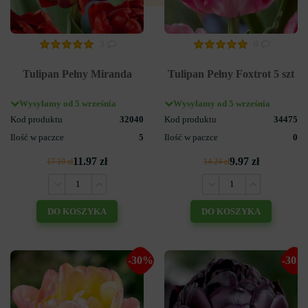
3
0
Tulipan Pełny Miranda
Tulipan Pełny Foxtrot 5 szt
Wysyłamy od 5 września
Wysyłamy od 5 września
Kod produktu
32040
Kod produktu
34475
Ilość w paczce
5
Ilość w paczce
0
11.97 zł
9.97 zł
17.10 zł
14.24 zł
DO KOSZYKA
DO KOSZYKA
-30%
-30%