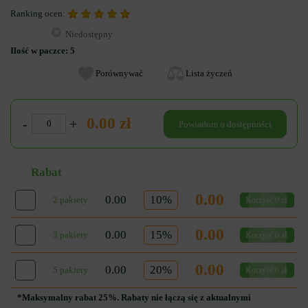
Ranking ocen:
Niedostępny
Ilość w paczce:
5
Porównywać
Lista życzeń
0.00 zł
-
+
Powiadom o dostępności
Rabat
0.00
0.00
10%
2 pakiety
Korzyść 0 zł.
0.00
0.00
15%
3 pakiety
Korzyść 0 zł.
0.00
0.00
20%
5 pakiety
Korzyść 0 zł.
*Maksymalny rabat 25%. Rabaty nie łączą się z aktualnymi