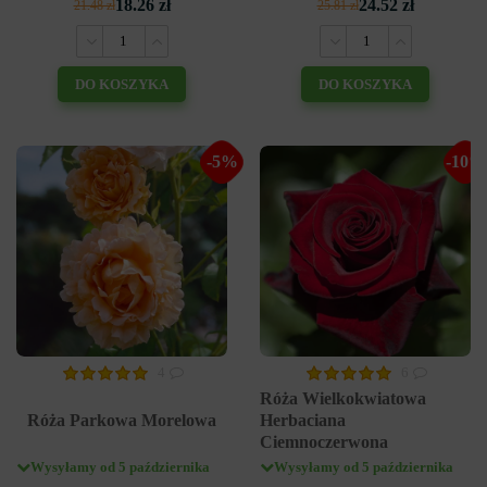
18.26 zł
24.52 zł
21.48 zł
25.81 zł
DO KOSZYKA
DO KOSZYKA
-5%
-10%
4
6
Róża Wielkokwiatowa
Róża Parkowa Morelowa
Herbaciana
Ciemnoczerwona
Wysyłamy od 5 października
Wysyłamy od 5 października