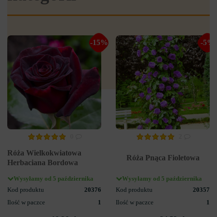
-15%
-5%
0
2
Róża Wielkokwiatowa
Róża Pnąca Fioletowa
Herbaciana Bordowa
Wysyłamy od 5 października
Wysyłamy od 5 października
Kod produktu
20376
Kod produktu
20357
Ilość w paczce
1
Ilość w paczce
1