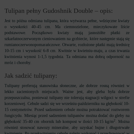
Tulipan pełny Gudoshnik Double – opis:
Jest to późna odmiana tulipana, która wytwarza pełne, wdzięczne kwiaty
o wysokości 40-45 cm. Ma ciemnozielone, mieczykowate liście
podstawowe. Początkowo kwiaty mają jasnożółte płatki ze
szkarłatnoczerwonym cieniowaniem na grzbiecie, które następnie stają się
rumianoczerwonopomarańczowe. Otwarte, rozłożone płatki mają średnicę
10-15 cm i wysokość 6-8 cm. Kwitnie w kwietniu-maju, a czas trwania
kwitnienia wynosi 1-1,5 tygodnia. Ta odmiana ma dobrą odporność na
mróz i choroby.
Jak sadzić tulipany:
Tulipany preferują stanowiska słoneczne, ale dobrze rosną również w
lekko zacienionych miejscach. Ważne jest, aby gleba była dobrze
przepuszczalna, ponieważ tulipany nie tolerują stagnacji wilgoci w strefie
korzeniowej. Cebule sadzi się we wrześniu-październiku na głębokość 10-
15 centymetrów. Przed sadzeniem cebule można potraktować roztworem
fungicydu. Miesiąc przed sadzeniem tulipanów można dodać do gleby na
2
głębokość 35-40 cm obornik lub kompost w ilości 10-15 kg/m
. Można
również stosować nawozy mineralne, aby uzyskać bujne i długotrwałe
kwitnienie. Po przekwitnieniu cebule należy wykopać i przechowywać w