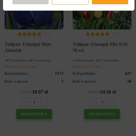
3
3
Tulipan Triumph Blue
Tulipan Triumph Mix 8/10
Aimable
50 szt
Wysyłamy od 5 września
Wysyłamy od 5 września
Kupiony 1237 razy
Kupiony 112 razy
Kod produktu
1573
Kod produktu
625
Ilość w paczce
5
Ilość w paczce
50
10.97 zł
24.36 zł
24.38 zł
60.90 zł
DO KOSZYKA
DO KOSZYKA