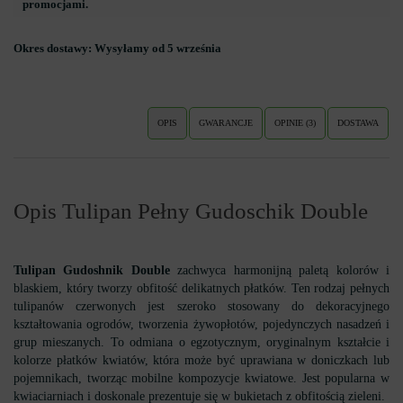
promocjami.
Okres dostawy:
Wysyłamy od 5 września
OPIS
GWARANCJE
OPINIE (3)
DOSTAWA
Opis Tulipan Pełny Gudoschik Double
Tulipan Gudoshnik Double
zachwyca harmonijną paletą kolorów i
blaskiem, który tworzy obfitość delikatnych płatków. Ten rodzaj pełnych
tulipanów czerwonych jest szeroko stosowany do dekoracyjnego
kształtowania ogrodów, tworzenia żywopłotów, pojedynczych nasadzeń i
grup mieszanych. To odmiana o egzotycznym, oryginalnym kształcie i
kolorze płatków kwiatów, która może być uprawiana w doniczkach lub
pojemnikach, tworząc mobilne kompozycje kwiatowe. Jest popularna w
kwiaciarniach i doskonale prezentuje się w bukietach z obfitością zieleni.