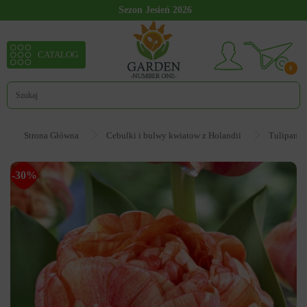
Sezon Jesień 2026
CATALOG
0
Strona Główna
Cebulki i bulwy kwiatow z Holandii
Tulipan
-30%