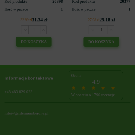
Kod produktu
20398
Kod produktu
20377
Ilość w paczce
1
Ilość w paczce
1
31.34 zł
25.18 zł
32.99 zł
27.98 zł
DO KOSZYKA
DO KOSZYKA
Ocena:
Informacje kontaktowe
4.9
+48 483 829 023
W oparciu o 1790 recenzje
info@gardennumberone.pl