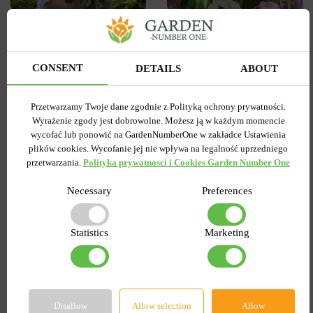
3
0
Tulipan
Lilia OT Hybryda Pretty
Pełny+Wielokwiatowy
woman
Peggy Wonder
CONSENT
DETAILS
ABOUT
Wysyłamy od 5 września
Wysyłamy od 5 września
Kupiony 1956 razy
Kupiony 217 razy
Przetwarzamy Twoje dane zgodnie z Polityką ochrony prywatności.
Kod produktu
1308
Kod produktu
1467
Wyrażenie zgody jest dobrowolne. Możesz ją w każdym momencie
Ilość w paczce
1
Ilość w paczce
1
wycofać lub ponowić na GardenNumberOne w zakładce Ustawienia
plików cookies. Wycofanie jej nie wpływa na legalność uprzedniego
7.58 zł
6.87 zł
15.27 zł
przetwarzania.
Polityka prywatnosci i Cookies Garden Number One
Necessary
Preferences
DO KOSZYKA
DO KOSZYKA
Statistics
Marketing
-55%
-60%
Disallow
Allow selection
Allow