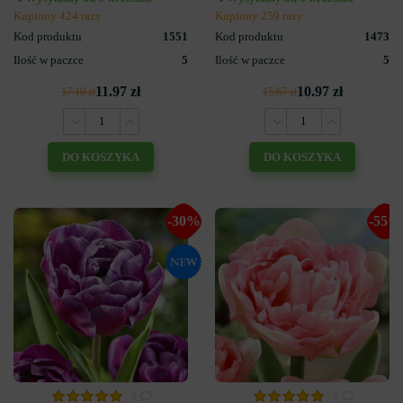
Kupiony 424 razy
Kupiony 259 razy
Kod produktu
1551
Kod produktu
1473
Ilość w paczce
5
Ilość w paczce
5
11.97 zł
10.97 zł
17.10 zł
15.67 zł
DO KOSZYKA
DO KOSZYKA
-30%
-55%
3
3