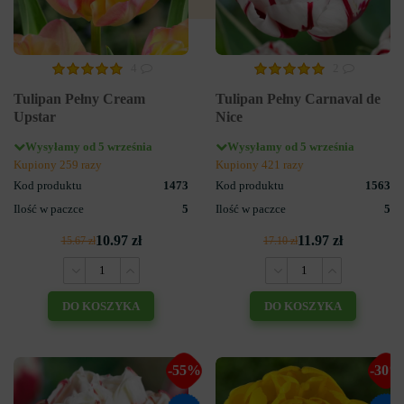
4
2
Tulipan Pełny Cream
Tulipan Pełny Carnaval de
Upstar
Nice
Wysyłamy od 5 września
Wysyłamy od 5 września
Kupiony 259 razy
Kupiony 421 razy
Kod produktu
1473
Kod produktu
1563
Ilość w paczce
5
Ilość w paczce
5
10.97 zł
11.97 zł
15.67 zł
17.10 zł
DO KOSZYKA
DO KOSZYKA
-55%
-30%