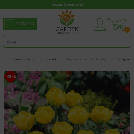
Sezon Jesień 2026
CATALOG
0
Strona Główna
Cebulki i bulwy kwiatow z Holandii
Tulipan
-30%