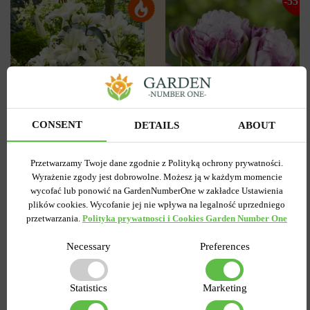
-55%
CONSENT
DETAILS
ABOUT
3
0
Tulipan
Lilia OT Hybryda Pretty
Przetwarzamy Twoje dane zgodnie z Polityką ochrony prywatności.
Pełny+Wielokwiatowy
woman
Wyrażenie zgody jest dobrowolne. Możesz ją w każdym momencie
Peggy Wonder
wycofać lub ponowić na GardenNumberOne w zakładce Ustawienia
Wysyłamy od 5 września
Wysyłamy od 5 września
plików cookies. Wycofanie jej nie wpływa na legalność uprzedniego
Kupiony 1956 razy
Kupiony 217 razy
przetwarzania.
Polityka prywatnosci i Cookies Garden Number One
Kod produktu
1308
Kod produktu
1467
Ilość w paczce
1
Ilość w paczce
1
Necessary
Preferences
7.58 zł
6.87 zł
15.27 zł
Statistics
Marketing