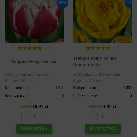
4
3
Tulipan Pełny Yellow
Tulipan Pełny Horizon
Pomponnette
Wysyłamy od 5 września
Wysyłamy od 5 września
Kupiony 311 razy
Kupiony 424 razy
Kod produktu
1511
Kod produktu
1551
Ilość w paczce
5
Ilość w paczce
5
10.97 zł
11.97 zł
24.38 zł
17.10 zł
DO KOSZYKA
DO KOSZYKA