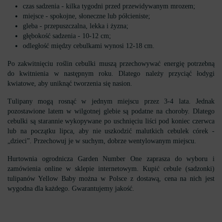
czas sadzenia - kilka tygodni przed przewidywanym mrozem;
miejsce - spokojne, słoneczne lub półcieniste;
gleba - przepuszczalna, lekka i żyzna;
głębokość sadzenia - 10-12 cm;
odległość między cebulkami wynosi 12-18 cm.
Po zakwitnięciu roślin cebulki muszą przechowywać energię potrzebną
do kwitnienia w następnym roku. Dlatego należy przyciąć łodygi
kwiatowe, aby uniknąć tworzenia się nasion.
Tulipany mogą rosnąć w jednym miejscu przez 3-4 lata. Jednak
pozostawione latem w wilgotnej glebie są podatne na choroby. Dlatego
cebulki są starannie wykopywane po uschnięciu liści pod koniec czerwca
lub na początku lipca, aby nie uszkodzić malutkich cebulek córek -
„dzieci”. Przechowuj je w suchym, dobrze wentylowanym miejscu.
Hurtownia ogrodnicza Garden Number One zaprasza do wyboru i
zamówienia online w sklepie internetowym. Kupić cebule (sadzonki)
tulipanów Yellow Baby można w Polsce z dostawą, cena na nich jest
wygodna dla każdego. Gwarantujemy jakość.