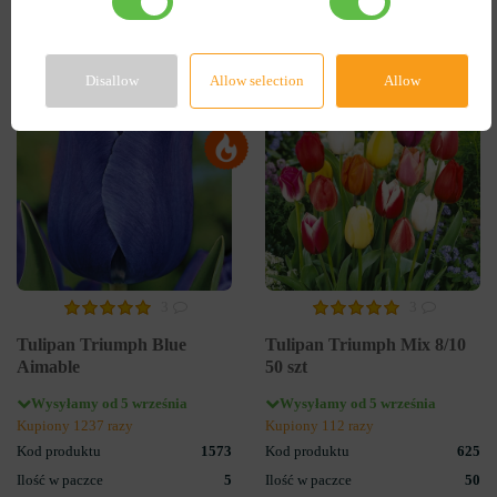
DO KOSZYKA
DO KOSZYKA
Disallow
Allow selection
Allow
-55%
-60%
3
3
Tulipan Triumph Blue
Tulipan Triumph Mix 8/10
Aimable
50 szt
Wysyłamy od 5 września
Wysyłamy od 5 września
Kupiony 1237 razy
Kupiony 112 razy
Kod produktu
1573
Kod produktu
625
Ilość w paczce
5
Ilość w paczce
50