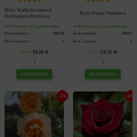
Róża Wielkokwiatowa
Róża Pnąca Fioletowa
Herbaciana Bordowa
Wysyłamy od 5 października
Wysyłamy od 5 października
Kod produktu
20376
Kod produktu
20357
Ilość w paczce
1
Ilość w paczce
1
18.26 zł
24.52 zł
21.48 zł
25.81 zł
DO KOSZYKA
DO KOSZYKA
-5%
-10%