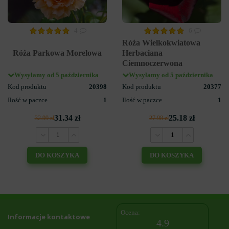
4
6
Róża Wielkokwiatowa
Róża Parkowa Morelowa
Herbaciana
Ciemnoczerwona
Wysyłamy od 5 października
Wysyłamy od 5 października
Kod produktu
20398
Kod produktu
20377
Ilość w paczce
1
Ilość w paczce
1
31.34 zł
25.18 zł
32.99 zł
27.98 zł
DO KOSZYKA
DO KOSZYKA
Ocena:
Informacje kontaktowe
4.9