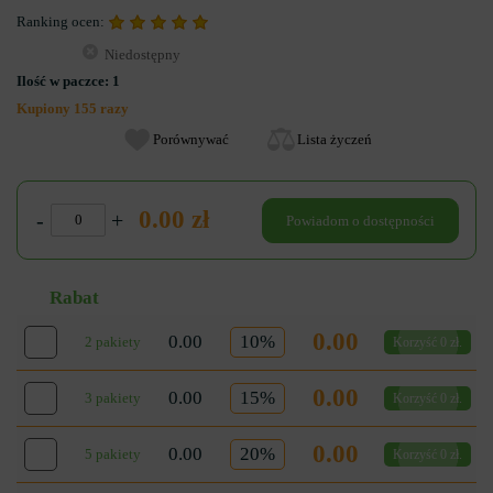
Ranking ocen:
Niedostępny
Ilość w paczce:
1
Kupiony 155 razy
Porównywać
Lista życzeń
0.00 zł
-
+
Powiadom o dostępności
Rabat
0.00
0.00
10%
2 pakiety
Korzyść 0 zł.
0.00
0.00
15%
3 pakiety
Korzyść 0 zł.
0.00
0.00
20%
5 pakiety
Korzyść 0 zł.