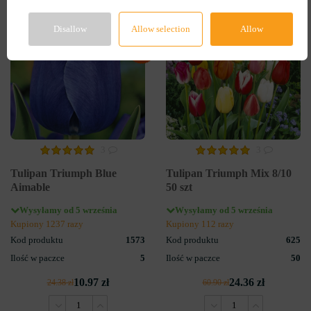
-55%
-60%
Disallow
Allow selection
Allow
3
3
Tulipan Triumph Blue
Tulipan Triumph Mix 8/10
Aimable
50 szt
Wysyłamy od 5 września
Wysyłamy od 5 września
Kupiony 1237 razy
Kupiony 112 razy
Kod produktu
1573
Kod produktu
625
Ilość w paczce
5
Ilość w paczce
50
10.97 zł
24.36 zł
24.38 zł
60.90 zł