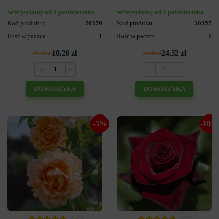
Wysyłamy od 5 października
Wysyłamy od 5 października
Kod produktu
20376
Kod produktu
20357
Ilość w paczce
1
Ilość w paczce
1
18.26 zł
24.52 zł
21.48 zł
25.81 zł
DO KOSZYKA
DO KOSZYKA
-5%
-10%
4
6