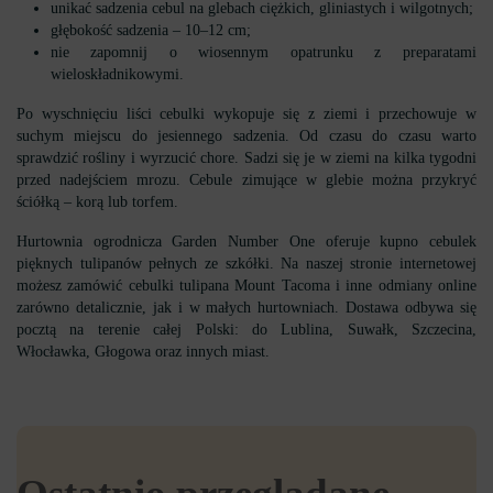
unikać sadzenia cebul na glebach ciężkich, gliniastych i wilgotnych;
głębokość sadzenia – 10–12 cm;
nie zapomnij o wiosennym opatrunku z preparatami
wieloskładnikowymi.
Po wyschnięciu liści cebulki wykopuje się z ziemi i przechowuje w
suchym miejscu do jesiennego sadzenia. Od czasu do czasu warto
sprawdzić rośliny i wyrzucić chore. Sadzi się je w ziemi na kilka tygodni
przed nadejściem mrozu. Cebule zimujące w glebie można przykryć
ściółką – korą lub torfem.
Hurtownia ogrodnicza Garden Number One oferuje kupno cebulek
pięknych tulipanów pełnych ze szkółki. Na naszej stronie internetowej
możesz zamówić cebulki tulipana Mount Tacoma i inne odmiany online
zarówno detalicznie, jak i w małych hurtowniach. Dostawa odbywa się
pocztą na terenie całej Polski: do Lublina, Suwałk, Szczecina,
Włocławka, Głogowa oraz innych miast.