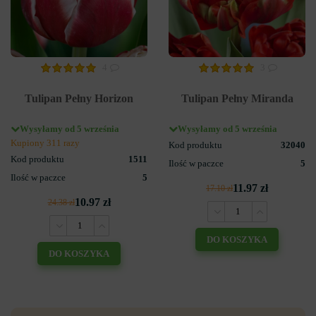
4
3
Tulipan Pełny Horizon
Tulipan Pełny Miranda
Wysyłamy od 5 września
Wysyłamy od 5 września
Kupiony 311 razy
Kod produktu
32040
Kod produktu
1511
Ilość w paczce
5
Ilość w paczce
5
11.97 zł
17.10 zł
10.97 zł
24.38 zł
DO KOSZYKA
DO KOSZYKA