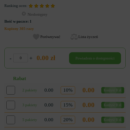
Ranking ocen:
Niedostępny
Ilość w paczce:
1
Kupiony 305 razy
Porównywać
Lista życzeń
0.00 zł
-
+
Powiadom o dostępności
Rabat
0.00
0.00
10%
2 pakiety
Korzyść 0 zł.
0.00
0.00
15%
3 pakiety
Korzyść 0 zł.
0.00
0.00
20%
5 pakiety
Korzyść 0 zł.