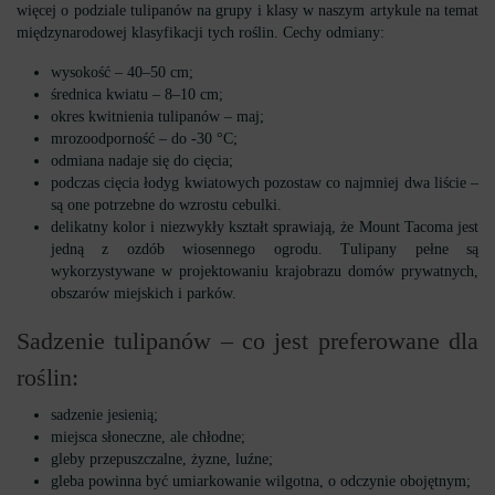
więcej o podziale tulipanów na grupy i klasy w naszym artykule na temat
międzynarodowej klasyfikacji tych roślin. Cechy odmiany:
wysokość – 40–50 cm;
średnica kwiatu – 8–10 cm;
okres kwitnienia tulipanów – maj;
mrozoodporność – do -30 °С;
odmiana nadaje się do cięcia;
podczas cięcia łodyg kwiatowych pozostaw co najmniej dwa liście –
są one potrzebne do wzrostu cebulki.
delikatny kolor i niezwykły kształt sprawiają, że Mount Tacoma jest
jedną z ozdób wiosennego ogrodu. Tulipany pełne są
wykorzystywane w projektowaniu krajobrazu domów prywatnych,
obszarów miejskich i parków.
Sadzenie tulipanów – co jest preferowane dla
roślin:
sadzenie jesienią;
miejsca słoneczne, ale chłodne;
gleby przepuszczalne, żyzne, luźne;
gleba powinna być umiarkowanie wilgotna, o odczynie obojętnym;