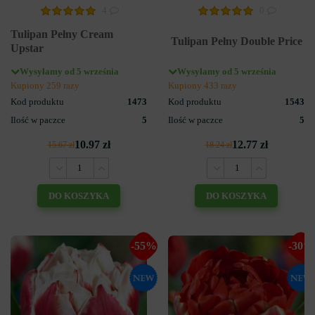
4
0
Tulipan Pełny Cream
Tulipan Pełny Double Price
Upstar
Wysyłamy od 5 września
Wysyłamy od 5 września
Kupiony 259 razy
Kupiony 433 razy
Kod produktu
1473
Kod produktu
1543
Ilość w paczce
5
Ilość w paczce
5
10.97 zł
12.77 zł
15.67 zł
18.24 zł
DO KOSZYKA
DO KOSZYKA
-55%
-30%