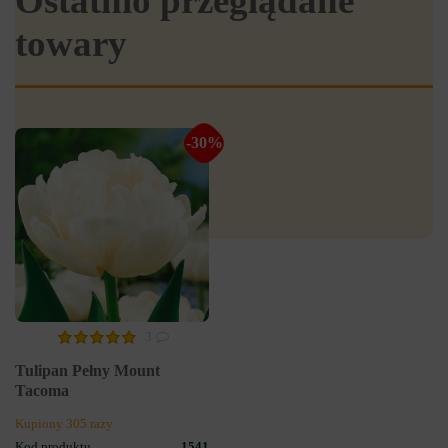
Ostatnio przeglądane
towary
-30%
3
Tulipan Pełny Mount
Tacoma
Kupiony 305 razy
Kod produktu
1541