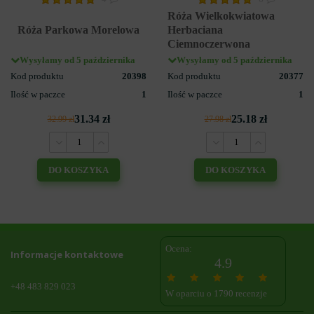
Róża Wielkokwiatowa
Róża Parkowa Morelowa
Herbaciana
Ciemnoczerwona
Wysyłamy od 5 października
Wysyłamy od 5 października
Kod produktu
20398
Kod produktu
20377
Ilość w paczce
1
Ilość w paczce
1
31.34 zł
25.18 zł
32.99 zł
27.98 zł
DO KOSZYKA
DO KOSZYKA
Ocena:
Informacje kontaktowe
4.9
+48 483 829 023
W oparciu o 1790 recenzje