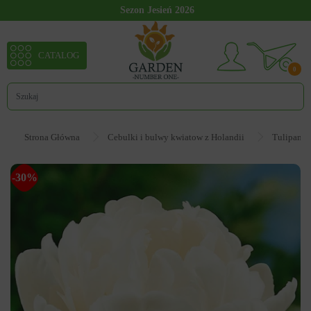
Sezon Jesień 2026
CATALOG
0
Strona Główna
Cebulki i bulwy kwiatow z Holandii
Tulipan
-30%