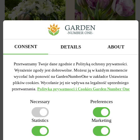
3
0
CONSENT
DETAILS
ABOUT
Tulipan
Lilia OT Hybryda Pretty
Pełny+Wielokwiatowy
woman
Peggy Wonder
Przetwarzamy Twoje dane zgodnie z Polityką ochrony prywatności.
Wysyłamy od 5 września
Wysyłamy od 5 września
Wyrażenie zgody jest dobrowolne. Możesz ją w każdym momencie
Kupiony 1956 razy
Kupiony 217 razy
wycofać lub ponowić na GardenNumberOne w zakładce Ustawienia
Kod produktu
plików cookies. Wycofanie jej nie wpływa na legalność uprzedniego
1308
Kod produktu
1467
przetwarzania.
Polityka prywatnosci i Cookies Garden Number One
Ilość w paczce
1
Ilość w paczce
1
7.58 zł
Necessary
Preferences
6.87 zł
15.27 zł
Statistics
Marketing
DO KOSZYKA
DO KOSZYKA