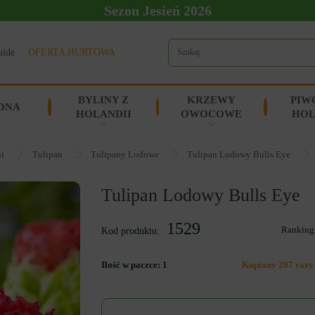
Sezon Jesień 2026
uide
OFERTA HURTOWA
BYLINY Z
KRZEWY
PIW
ONA
HOLANDII
OWOCOWE
HOL
ii
Tulipan
Tulipany Lodowe
Tulipan Lodowy Bulls Eye
Tulipan Lodowy Bulls Eye
1529
Ranking
Kod produktu:
Ilość w paczce:
1
Kupiony 297 razy