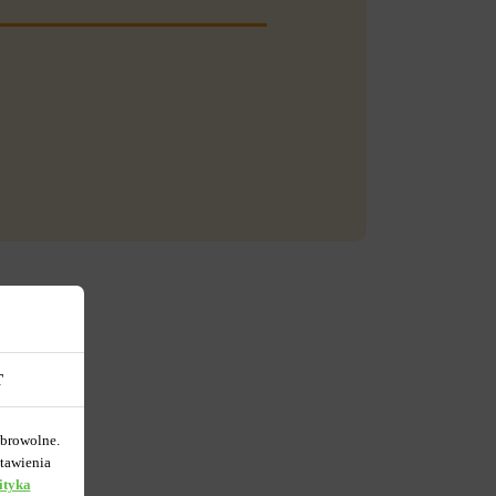
T
obrowolne.
tawienia
ityka