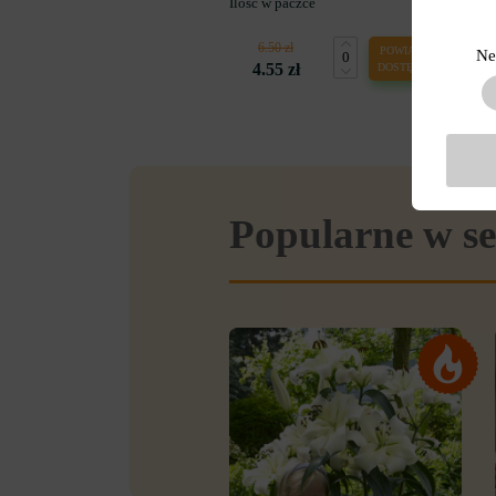
Ilość w paczce
1
6.50 zł
POWIADOM O
Ne
4.55 zł
DOSTĘPNOŚCI
Popularne w se