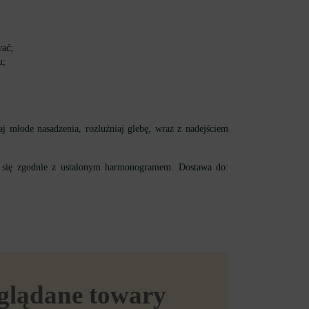
wać;
u;
j młode nasadzenia, rozluźniaj glebę, wraz z nadejściem
a się zgodnie z ustalonym harmonogramem. Dostawa do:
eglądane towary