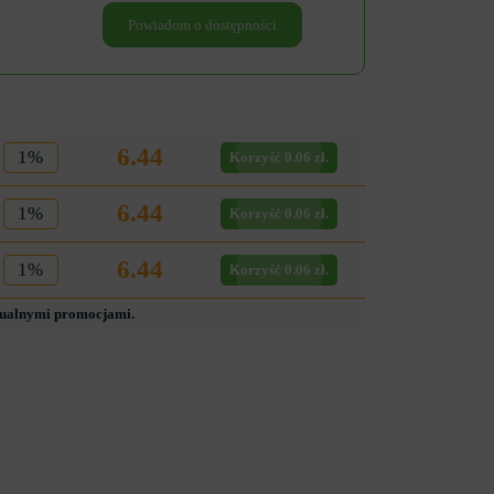
Powiadom o dostępności
6.44
1%
Korzyść 0.06 zł.
6.44
1%
Korzyść 0.06 zł.
6.44
1%
Korzyść 0.06 zł.
tualnymi promocjami.