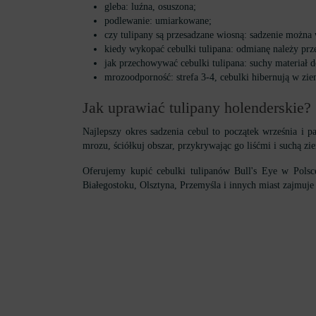
gleba: luźna, osuszona;
podlewanie: umiarkowane;
czy tulipany są przesadzane wiosną: sadzenie można
kiedy wykopać cebulki tulipana: odmianę należy prz
jak przechowywać cebulki tulipana: suchy materiał
mrozoodporność: strefa 3-4, cebulki hibernują w zie
Jak uprawiać tulipany holenderskie?
Najlepszy okres sadzenia cebul to początek września i 
mrozu, ściółkuj obszar, przykrywając go liśćmi i suchą zi
Oferujemy kupić cebulki tulipanów Bull's Eye w Pols
Białegostoku, Olsztyna, Przemyśla i innych miast zajmuje