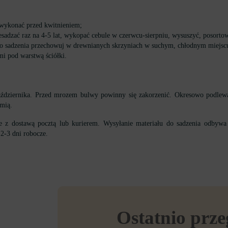
 wykonać przed kwitnieniem;
esadzać raz na 4-5 lat, wykopać cebule w czerwcu-sierpniu, wysuszyć, posorto
 do sadzenia przechowuj w drewnianych skrzyniach w suchym, chłodnym miejsc
mi pod warstwą ściółki.
października. Przed mrozem bulwy powinny się zakorzenić. Okresowo podlewa
emią.
ce z dostawą pocztą lub kurierem. Wysyłanie materiału do sadzenia odbyw
 2-3 dni robocze.
Ostatnio prz