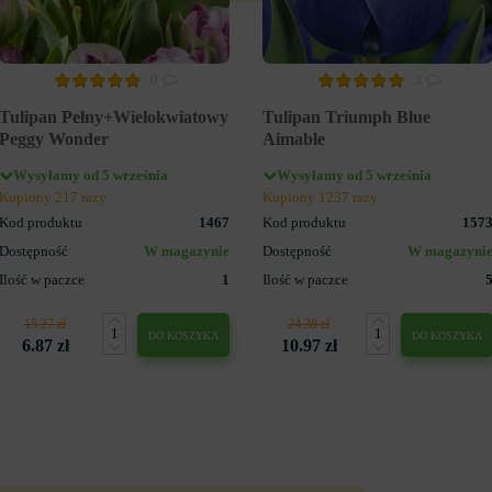
0
3
Tulipan Pełny+Wielokwiatowy
Tulipan Triumph Blue
Peggy Wonder
Aimable
Wysyłamy od 5 września
Wysyłamy od 5 września
Kupiony 217 razy
Kupiony 1237 razy
Kod produktu
1467
Kod produktu
157
Dostępność
W magazynie
Dostępność
W magazyni
Ilość w paczce
1
Ilość w paczce
15.27 zł
24.38 zł
DO KOSZYKA
DO KOSZYKA
6.87 zł
10.97 zł