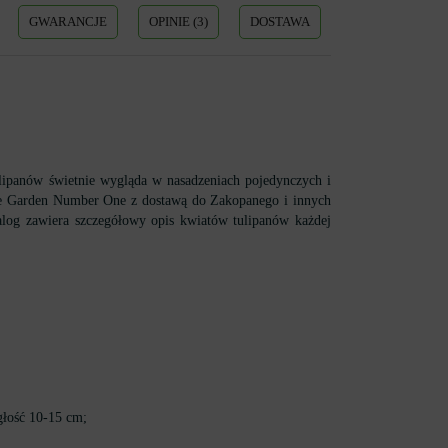
GWARANCJE
OPINIE (3)
DOSTAWA
lipanów świetnie wygląda w nasadzeniach pojedynczych i
onie Garden Number One z dostawą do Zakopanego i innych
talog zawiera szczegółowy opis kwiatów tulipanów każdej
głość 10-15 cm;