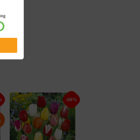
ing
%
-60%