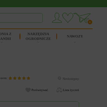
0
ONIA Z
NARZĘDZIA
NAWOZY
ANDII
OGRODNICZE
 ocen:
Niedostępny
Porównywać
Lista życzeń