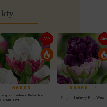
ukty
-30%
-30
0
3
Tulipan Lodowy Pełny Ice
Tulipan Lodowy Blue Wow
Cream 3 szt