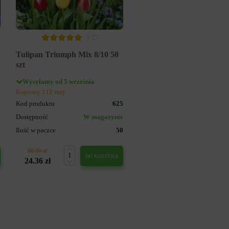
3
Tulipan Triumph Mix 8/10 50
szt
Wysyłamy od 5 września
Kupiony 112 razy
3
Kod produktu
625
e
Dostępność
W magazynie
5
Ilość w paczce
50
60.90 zł
DO KOSZYKA
24.36 zł