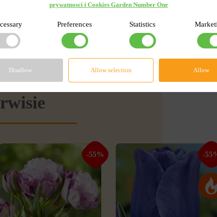
prywatnosci i Cookies Garden Number One
cessary
Preferences
Statistics
Market
Disallow
Allow selection
Allow
rwisie
-55%
-55