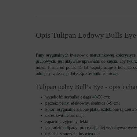
Opis Tulipan Lodowy Bulls Eye
Fany oryginalnych kwiatów o nietuzinkowej kolorystyce
grupowych, jest aktywnie uprawiana do cięcia, aby twor
miast. Firma od ponad 15 lat współpracuje z holendersk
odmiany, zalecenia dotyczące techniki rolniczej.
Tulipan pełny Bull’s Eye - opis i ch
wysokość: szypułka osiąga 40-50 cm;
pączek: pełny, efektowny, średnica 8-9 cm;
kolor: oryginalne zielone płatki ozdobione są czerw
okres kwitnienia: maj;
zapach: przyjemny, lekki;
jak sadzić tulipany: prace najlepiej wykonywać we 
działka: słoneczna, bezwietrzna;