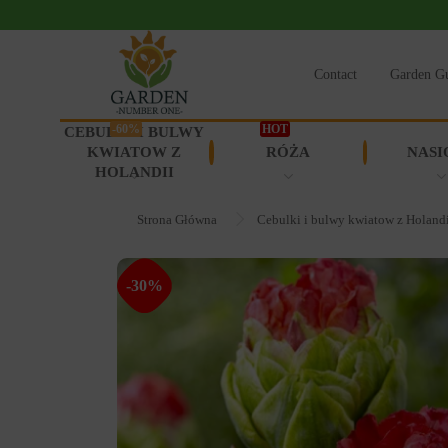
Contact
Garden G
-60%
HOT
CEBULKI I BULWY
KWIATOW Z
RÓŻA
NASI
HOLANDII
Strona Główna
Cebulki i bulwy kwiatow z Holand
-30%