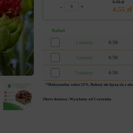
6.50 zł
-
+
4.55 zł
Rabat
6.50
2 pakiety
6.50
3 pakiety
6.50
5 pakiety
*Maksymalny rabat 25%. Rabaty nie łączą się z ak
Okres dostawy:
Wysyłamy od 5 września