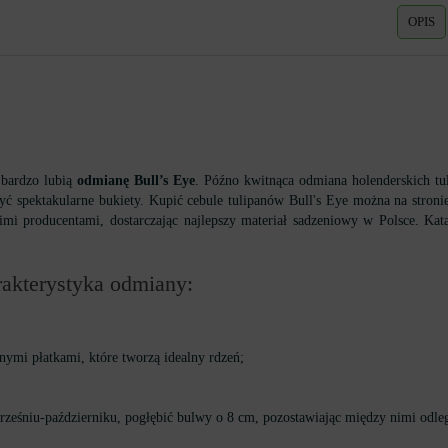
OPIS
 bardzo lubią
odmianę Bull’s Eye
. Późno kwitnąca odmiana holenderskich tu
zyć spektakularne bukiety. Kupić cebule tulipanów Bull's Eye można na str
imi producentami, dostarczając najlepszy materiał sadzeniowy w Polsce. Ka
arakterystyka odmiany:
onymi płatkami, które tworzą idealny rdzeń;
wrześniu-październiku, pogłębić bulwy o 8 cm, pozostawiając między nimi odle