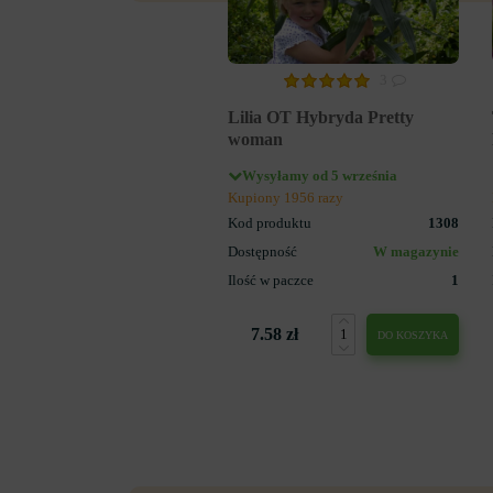
3
Lilia OT Hybryda Pretty
woman
Wysyłamy od 5 września
Kupiony 1956 razy
Kod produktu
1308
Dostępność
W magazynie
Ilość w paczce
1
7.58 zł
DO KOSZYKA