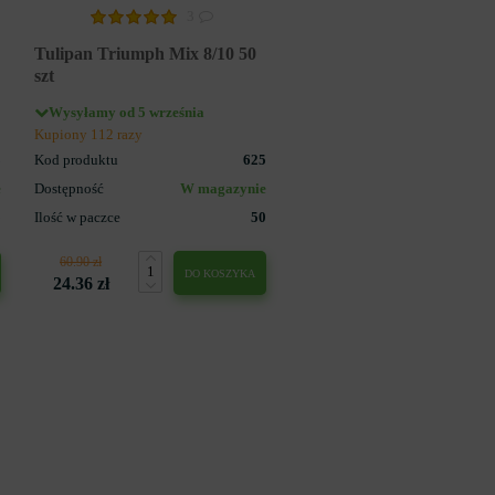
3
Tulipan Triumph Mix 8/10 50
szt
Wysyłamy od 5 września
Kupiony 112 razy
3
Kod produktu
625
e
Dostępność
W magazynie
5
Ilość w paczce
50
60.90 zł
DO KOSZYKA
24.36 zł