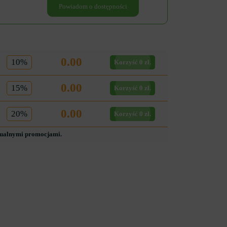
Powiadom o dostępności
0.00
10%
Korzyść 0 zł.
0.00
15%
Korzyść 0 zł.
0.00
20%
Korzyść 0 zł.
tualnymi promocjami.