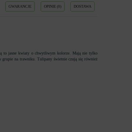
GWARANCJE
OPINIE (0)
DOSTAWA
ą to jasne kwiaty o chwytliwym kolorze. Mają nie tylko
w grupie na trawniku. Tulipany świetnie czują się również