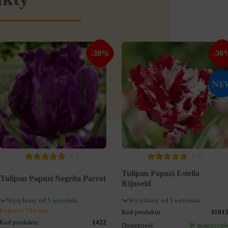
-30%
-30
0
0
Tulipan Papuzi Estella
Tulipan Papuzi Negrita Parrot
Rijnveld
Wysyłamy od 5 września
Wysyłamy od 5 września
Kupiony 166 razy
Kod produktu
3191
Kod produktu
1422
Dostępność
W magazyni