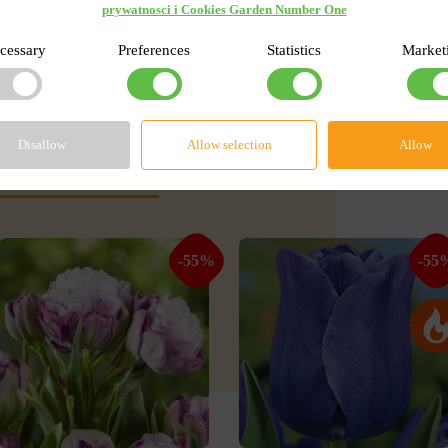
prywatnosci i Cookies Garden Number One
cessary
Preferences
Statistics
Market
rwisie
Disallow
Allow selection
Allow
-55%
-55