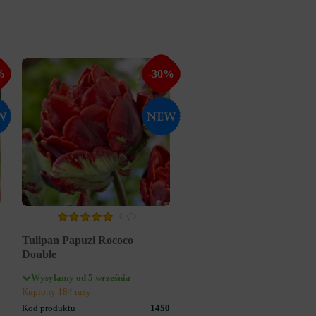
%
-30%
0
Tulipan Papuzi Rococo
Double
Wysyłamy od 5 września
Kupiony 184 razy
5
Kod produktu
1450
e