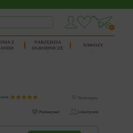
0
ONIA Z
NARZĘDZIA
NAWOZY
ANDII
OGRODNICZE
 ocen:
Niedostępny
Porównywać
Lista życzeń