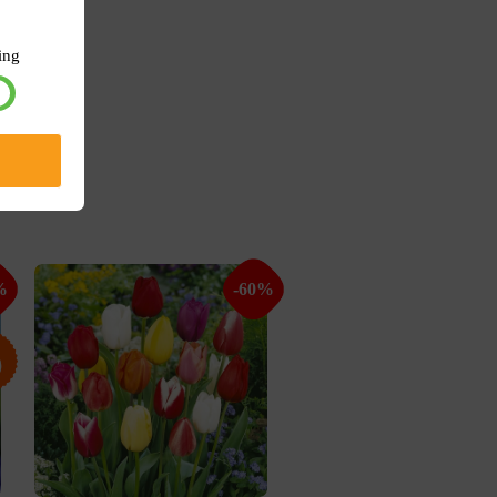
ing
%
-60%