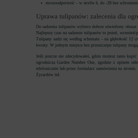
mrozoodporność – w strefie 4, do -28 bez schronieni
Uprawa tulipanów: zalecenia dla og
Do sadzenia tulipanów wybierz dobrze oświetlony obszar 
Najlepszy czas na sadzenie tulipanów to jesień, wrzesie
Tulipany sadzi się według schematu – na głębokość 12 cm
kwiaty. W jednym miejscu bez przeszczepu tulipany mogą r
Jeśli jeszcze nie zdecydowałeś, gdzie możesz tanio kup
ogrodnicza Garden Number One, zgodnie z opisem odmi
telefonicznie lub przez formularz zamówienia na stroni
Żyrardów itd.