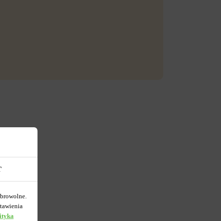
T
obrowolne.
tawienia
ityka