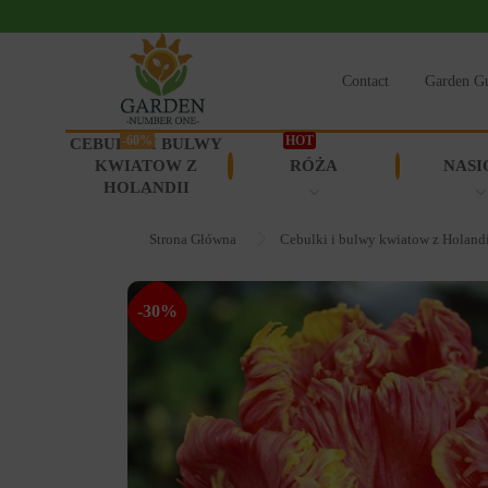
Contact
Garden G
-60%
HOT
CEBULKI I BULWY
KWIATOW Z
RÓŻA
NASI
HOLANDII
Strona Główna
Cebulki i bulwy kwiatow z Holand
-30%