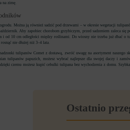
a na zimę.
rodników
ogrodu. Można ją również sadzić pod drzewami – w okresie wegetacji tulipanów
ń/październik. Aby zapobiec chorobom grzybiczym, przed sadzeniem zaleca się
 i od 10 cm odległości między roślinami. Do wiosny nie trzeba już dbać o t
osnąć nie dłużej niż 3–4 lata.
ić sadzonki tulipanów Comet z dostawą, zwróć uwagę na asortyment naszego sk
an tulipanów papuzich, możesz wybrać najlepsze dla swojej daczy i zamów
e, dzięki czemu możesz kupić cebulki tulipana bez wychodzenia z domu. Szy
Ostatnio prz