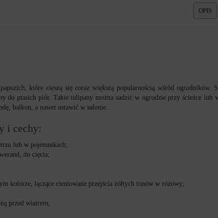
OPIS
apuzich, które cieszą się coraz większą popularnością wśród ogrodników. S
ny do ptasich piór. Takie tulipany można sadzić w ogrodzie przy ścieżce lub 
ę, balkon, a nawet ustawić w salonie.
 i cechy:
trzu lub w pojemnikach;
werand, do cięcia;
ym kolorze, łączące cieniowane przejścia żółtych tonów w różowy;
oną przed wiatrem;