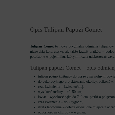
Opis Tulipan Papuzi Comet
Tulipan Comet
to nowa oryginalna odmiana tulipanów p
niezwykłą kolorystykę, ale także kształt płatków – podob
posadzone w pojemniku, którym można udekorować werand
Tulipan papuzi Comet – opis odmiany
tulipan późno kwitnący do uprawy na wolnym powie
do dekoracyjnego projektowania okolicy, balkonów, 
czas kwitnienia – kwiecień/maj;
wysokość rośliny – 40–50 cm;
kwiat – wysokość pąka do 7–9 cm, płatki o połączon
czas kwitnienia – do 2 tygodni;
strefa lądowania – dobrze oświetlone miejsce z ochr
odporność na choroby – wysoka;