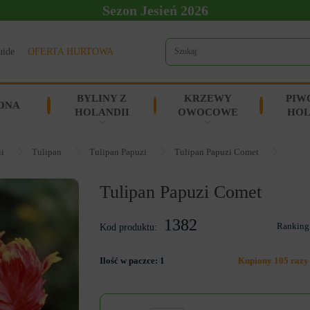
Sezon Jesień 2026
uide
OFERTA HURTOWA
BYLINY Z
KRZEWY
PIW
ONA
HOLANDII
OWOCOWE
HOL
ii
Tulipan
Tulipan Papuzi
Tulipan Papuzi Comet
Tulipan Papuzi Comet
1382
Ranking
Kod produktu:
Ilość w paczce:
1
Kupiony 105 razy