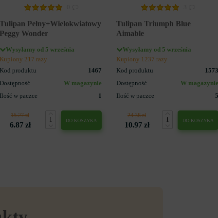
0
3
Tulipan Pełny+Wielokwiatowy
Tulipan Triumph Blue
Peggy Wonder
Aimable
Wysyłamy od 5 września
Wysyłamy od 5 września
Kupiony 217 razy
Kupiony 1237 razy
Kod produktu
1467
Kod produktu
157
Dostępność
W magazynie
Dostępność
W magazyni
Ilość w paczce
1
Ilość w paczce
15.27 zł
24.38 zł
DO KOSZYKA
DO KOSZYKA
6.87 zł
10.97 zł
ukty