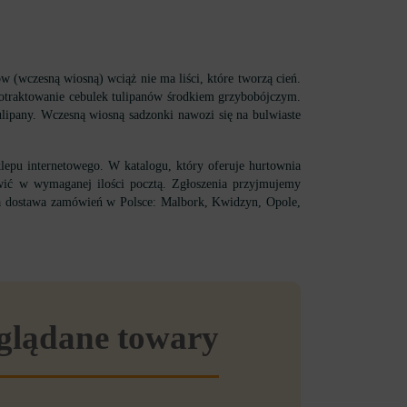
 (wczesną wiosną) wciąż nie ma liści, które tworzą cień.
 potraktowanie cebulek tulipanów środkiem grzybobójczym.
ulipany. Wczesną wiosną sadzonki nawozi się na bulwiaste
lepu internetowego. W katalogu, który oferuje hurtownia
ić w wymaganej ilości pocztą. Zgłoszenia przyjmujemy
bka dostawa zamówień w Polsce: Malbork, Kwidzyn, Opole,
eglądane towary