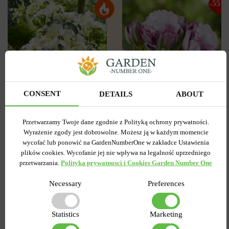
-55%
CONSENT
DETAILS
ABOUT
3
0
Tulipan
Lilia OT Hybryda Pretty
Przetwarzamy Twoje dane zgodnie z Polityką ochrony prywatności.
Pełny+Wielokwiatowy
woman
Wyrażenie zgody jest dobrowolne. Możesz ją w każdym momencie
Peggy Wonder
wycofać lub ponowić na GardenNumberOne w zakładce Ustawienia
Wysyłamy od 5 września
Wysyłamy od 5 września
plików cookies. Wycofanie jej nie wpływa na legalność uprzedniego
Kupiony 1956 razy
Kupiony 217 razy
przetwarzania.
Polityka prywatnosci i Cookies Garden Number One
Kod produktu
1308
Kod produktu
1467
Ilość w paczce
1
Ilość w paczce
1
Necessary
Preferences
7.58 zł
6.87 zł
15.27 zł
Statistics
Marketing