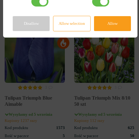
DO KOSZYKA
DO KOSZYKA
Disallow
Allow selection
Allow
-55%
-60%
3
3
Tulipan Triumph Blue
Tulipan Triumph Mix 8/10
Aimable
50 szt
Wysyłamy od 5 września
Wysyłamy od 5 września
Kupiony 1237 razy
Kupiony 112 razy
Kod produktu
1573
Kod produktu
625
Ilość w paczce
5
Ilość w paczce
50