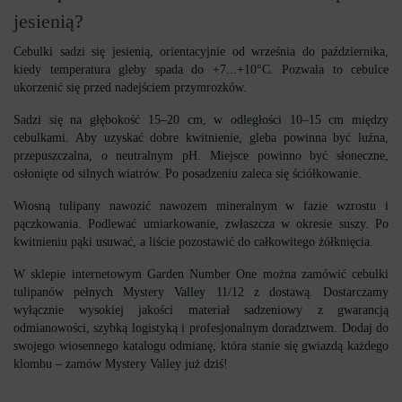
jesienią?
Cebulki sadzi się jesienią, orientacyjnie od września do października,
kiedy temperatura gleby spada do +7...+10°C. Pozwala to cebulce
ukorzenić się przed nadejściem przymrozków.
Sadzi się na głębokość 15–20 cm, w odległości 10–15 cm między
cebulkami. Aby uzyskać dobre kwitnienie, gleba powinna być luźna,
przepuszczalna, o neutralnym pH. Miejsce powinno być słoneczne,
osłonięte od silnych wiatrów. Po posadzeniu zaleca się ściółkowanie.
Wiosną tulipany nawozić nawozem mineralnym w fazie wzrostu i
pączkowania. Podlewać umiarkowanie, zwłaszcza w okresie suszy. Po
kwitnieniu pąki usuwać, a liście pozostawić do całkowitego żółknięcia.
W sklepie internetowym Garden Number One można zamówić cebulki
tulipanów pełnych Mystery Valley 11/12 z dostawą. Dostarczamy
wyłącznie wysokiej jakości materiał sadzeniowy z gwarancją
odmianowości, szybką logistyką i profesjonalnym doradztwem. Dodaj do
swojego wiosennego katalogu odmianę, która stanie się gwiazdą każdego
klombu – zamów Mystery Valley już dziś!