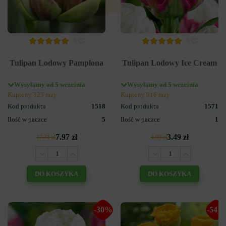
3
3
Tulipan Lodowy Pamplona
Tulipan Lodowy Ice Cream
Wysyłamy od 5 września
Wysyłamy od 5 września
Kupiony 323 razy
Kupiony 916 razy
Kod produktu
1518
Kod produktu
1571
Ilość w paczce
5
Ilość w paczce
1
7.97 zł
3.49 zł
17.71 zł
4.99 zł
DO KOSZYKA
DO KOSZYKA
-30%
-54%