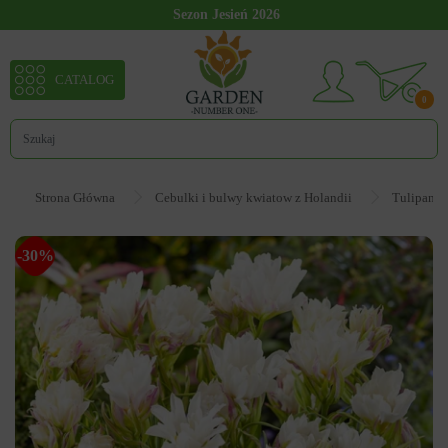
Sezon Jesień 2026
CATALOG
0
Strona Główna
Cebulki i bulwy kwiatow z Holandii
Tulipan
-30%