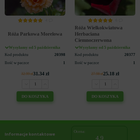
4
6
Róża Wielkokwiatowa
Róża Parkowa Morelowa
Herbaciana
Ciemnoczerwona
Wysyłamy od 5 października
Wysyłamy od 5 października
Kod produktu
20398
Kod produktu
20377
Ilość w paczce
1
Ilość w paczce
1
31.34 zł
25.18 zł
32.99 zł
27.98 zł
DO KOSZYKA
DO KOSZYKA
Ocena:
Informacje kontaktowe
4.9