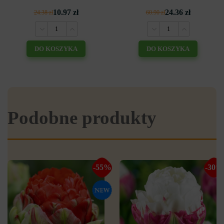
10.97 zł
24.36 zł
24.38 zł
60.90 zł
DO KOSZYKA
DO KOSZYKA
Podobne produkty
-55%
-30%