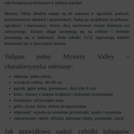
cała kompozycja kwiatowa w jednym pączku!
Mystery Valley idealnie nadaje się do sadzenia w ogrodach, parkach,
przydomowych rabatach i pojemnikach. Sadzą go projektanci krajobrazu,
ogrodnicy i hurtownicy, którzy chcą zaoferować swoim klientom coś
nietypowego. Kwiaty długo utrzymują się na roślinie i świetnie
prezentują się w bukietach. Duże cebulki 11/12 zapewniają stabilne
kwitnienie już w pierwszym sezonie.
Tulipan pełny Mystery Valley –
charakterystyka odmiany:
odmiana: pełna późna;
wysokość rośliny: 40–60 cm
pączek: gęsto pełny, piwoniowz, duży (do 9 cm)
kolor: różowy z białym środkiem i zielonymi przylistkami
kwitnienie: od początku maja
gleba: żyzna, luźna, dobrze przepuszczalna
odporność: wysoka na wiosenne przymrozki, opady i wypalanie
zastosowanie: rabaty, obrzeża, mieszane rabaty, pojemniki, cięcie
Jak prawidłowo sadzić cebulki tulipanów