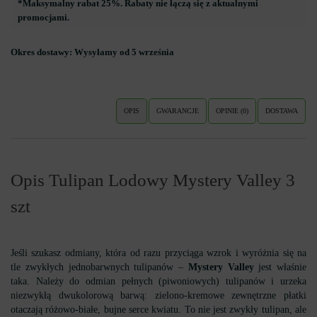
*Maksymalny rabat 25%. Rabaty nie łączą się z aktualnymi
promocjami.
Okres dostawy:
Wysyłamy od 5 września
OPIS
GWARANCJE
OPINIE (0)
DOSTAWA
Opis Tulipan Lodowy Mystery Valley 3
szt
Jeśli szukasz odmiany, która od razu przyciąga wzrok i wyróżnia się na
tle zwykłych jednobarwnych tulipanów –
Mystery Valley
jest właśnie
taka. Należy do odmian pełnych (piwoniowych) tulipanów i urzeka
niezwykłą dwukolorową barwą: zielono-kremowe zewnętrzne płatki
otaczają różowo-białe, bujne serce kwiatu. To nie jest zwykły tulipan, ale