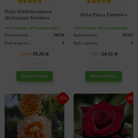
0
2
Róża Wielkokwiatowa
Róża Pnąca Fioletowa
Herbaciana Bordowa
Wysyłamy od 5 października
Wysyłamy od 5 października
Kod produktu
20376
Kod produktu
20357
Ilość w paczce
1
Ilość w paczce
1
18.26 zł
24.52 zł
21.48 zł
25.81 zł
DO KOSZYKA
DO KOSZYKA
-5%
-10%