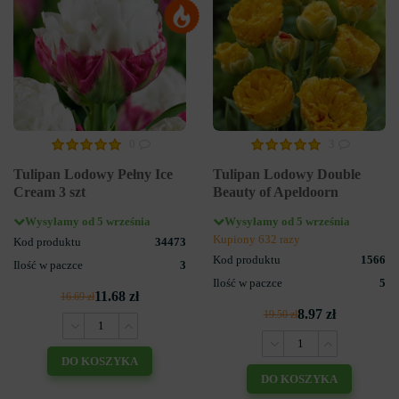
0
3
Tulipan Lodowy Pełny Ice
Tulipan Lodowy Double
Cream 3 szt
Beauty of Apeldoorn
Wysyłamy od 5 września
Wysyłamy od 5 września
Kupiony 632 razy
Kod produktu
34473
Kod produktu
1566
Ilość w paczce
3
Ilość w paczce
5
11.68 zł
16.69 zł
8.97 zł
19.50 zł
DO KOSZYKA
DO KOSZYKA