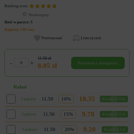
Ranking ocen:
Niedostępny
Ilość w paczce:
5
Kupiony 140 razy
Porównywać
Lista życzeń
11.50 zł
-
+
Powiadom o dostępności
8.05 zł
Rabat
10.35
11.50
10%
2 pakiety
Korzyść 1.15 zł.
9.78
11.50
15%
3 pakiety
Korzyść 1.72 zł.
9.20
11.50
20%
5 pakiety
Korzyść 2.3 zł.