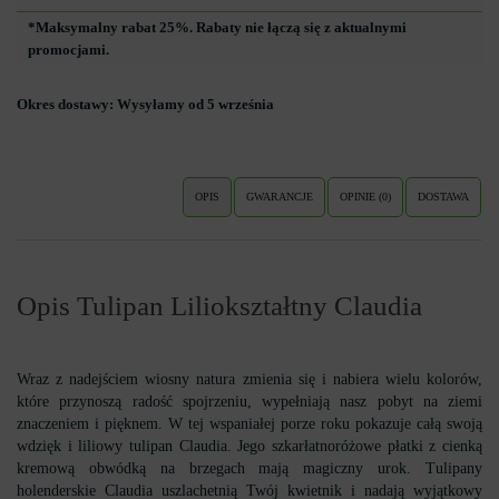
*Maksymalny rabat 25%. Rabaty nie łączą się z aktualnymi
promocjami.
Okres dostawy:
Wysyłamy od 5 września
OPIS
GWARANCJE
OPINIE (0)
DOSTAWA
Opis Tulipan Liliokształtny Claudia
Wraz z nadejściem wiosny natura zmienia się i nabiera wielu kolorów,
które przynoszą radość spojrzeniu, wypełniają nasz pobyt na ziemi
znaczeniem i pięknem. W tej wspaniałej porze roku pokazuje całą swoją
wdzięk i liliowy tulipan Claudia. Jego szkarłatnoróżowe płatki z cienką
kremową obwódką na brzegach mają magiczny urok. Tulipany
holenderskie Claudia uszlachetnią Twój kwietnik i nadają wyjątkowy