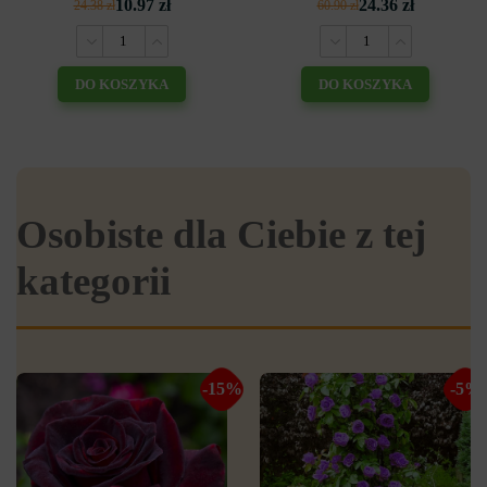
10.97 zł
24.36 zł
24.38 zł
60.90 zł
DO KOSZYKA
DO KOSZYKA
Osobiste dla Ciebie z tej
kategorii
-15%
-5%