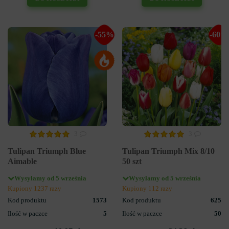
-55%
-60%
3
3
Tulipan Triumph Blue
Tulipan Triumph Mix 8/10
Aimable
50 szt
Wysyłamy od 5 września
Wysyłamy od 5 września
Kupiony 1237 razy
Kupiony 112 razy
Kod produktu
1573
Kod produktu
625
Ilość w paczce
5
Ilość w paczce
50