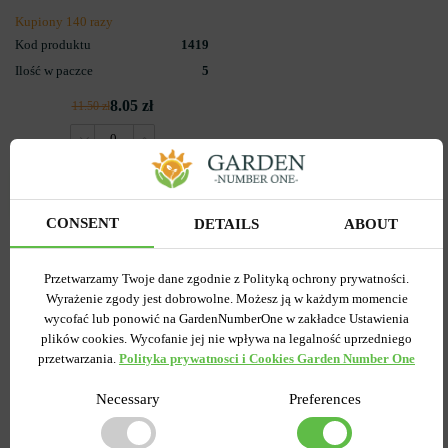
Kupiony 140 razy
Kod produktu
1419
Ilość w paczce
5
8.05 zł
11.50 zł
POWIADOM O
DOSTĘPNOŚCI
CONSENT
DETAILS
ABOUT
Przetwarzamy Twoje dane zgodnie z Polityką ochrony prywatności.
Wyrażenie zgody jest dobrowolne. Możesz ją w każdym momencie
wycofać lub ponowić na GardenNumberOne w zakładce Ustawienia
Popularne w serwisie
plików cookies. Wycofanie jej nie wpływa na legalność uprzedniego
przetwarzania.
Polityka prywatnosci i Cookies Garden Number One
Necessary
Preferences
-55%