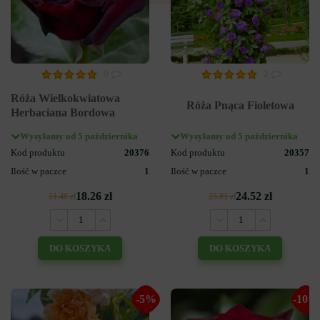
0
2
Róża Wielkokwiatowa
Róża Pnąca Fioletowa
Herbaciana Bordowa
Wysyłamy od 5 października
Wysyłamy od 5 października
Kod produktu
20376
Kod produktu
20357
Ilość w paczce
1
Ilość w paczce
1
18.26 zł
24.52 zł
21.48 zł
25.81 zł
DO KOSZYKA
DO KOSZYKA
-5%
-10%