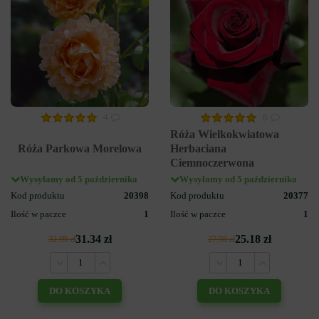
4
6
Róża Wielkokwiatowa
Róża Parkowa Morelowa
Herbaciana
Ciemnoczerwona
Wysyłamy od 5 października
Wysyłamy od 5 października
Kod produktu
20398
Kod produktu
20377
Ilość w paczce
1
Ilość w paczce
1
31.34 zł
25.18 zł
32.99 zł
27.98 zł
DO KOSZYKA
DO KOSZYKA