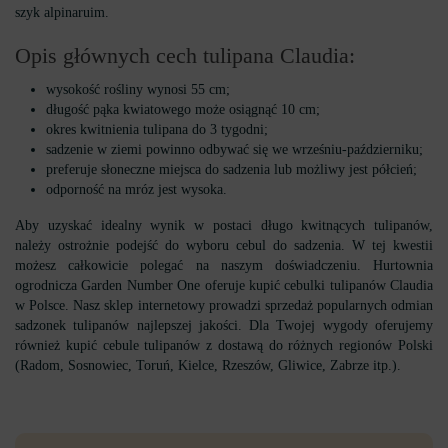
szyk alpinaruim.
Opis głównych cech tulipana Claudia:
wysokość rośliny wynosi 55 cm;
długość pąka kwiatowego może osiągnąć 10 cm;
okres kwitnienia tulipana do 3 tygodni;
sadzenie w ziemi powinno odbywać się we wrześniu-październiku;
preferuje słoneczne miejsca do sadzenia lub możliwy jest półcień;
odporność na mróz jest wysoka.
Aby uzyskać idealny wynik w postaci długo kwitnących tulipanów,
należy ostrożnie podejść do wyboru cebul do sadzenia. W tej kwestii
możesz całkowicie polegać na naszym doświadczeniu. Hurtownia
ogrodnicza Garden Number One oferuje kupić cebulki tulipanów Claudia
w Polsce. Nasz sklep internetowy prowadzi sprzedaż popularnych odmian
sadzonek tulipanów najlepszej jakości. Dla Twojej wygody oferujemy
również kupić cebule tulipanów z dostawą do różnych regionów Polski
(Radom, Sosnowiec, Toruń, Kielce, Rzeszów, Gliwice, Zabrze itp.).