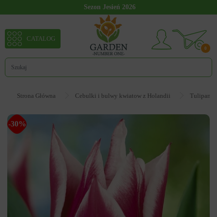
Sezon Jesień 2026
CATALOG
0
Strona Główna
Cebulki i bulwy kwiatow z Holandii
Tulipan
-30%