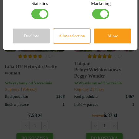
Statistics
Marketing
Disallow
Allow selection
Allow
3
0
Tulipan
Lilia OT Hybryda Pretty
Pełny+Wielokwiatowy
woman
Peggy Wonder
Wysyłamy od 5 września
Wysyłamy od 5 września
Kupiony 1956 razy
Kupiony 217 razy
Kod produktu
1308
Kod produktu
1467
Ilość w paczce
1
Ilość w paczce
1
7.58 zł
6.87 zł
15.27 zł
DO KOSZYKA
DO KOSZYKA