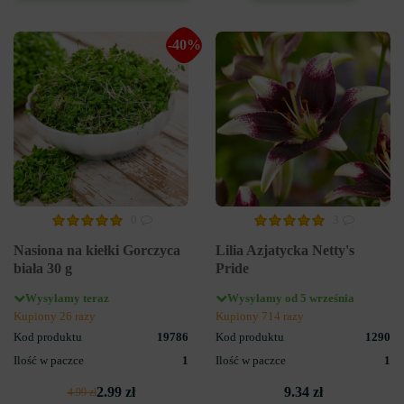
-40%
0
3
Nasiona na kiełki Gorczyca
Lilia Azjatycka Netty's
biała 30 g
Pride
Wysyłamy teraz
Wysyłamy od 5 września
Kupiony 26 razy
Kupiony 714 razy
Kod produktu
19786
Kod produktu
1290
Ilość w paczce
1
Ilość w paczce
1
2.99 zł
9.34 zł
4.99 zł