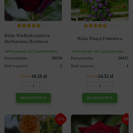
0
2
Róża Wielkokwiatowa
Róża Pnąca Fioletowa
Herbaciana Bordowa
Wysyłamy od 5 października
Wysyłamy od 5 października
Kod produktu
20376
Kod produktu
20357
Ilość w paczce
1
Ilość w paczce
1
18.26 zł
24.52 zł
21.48 zł
25.81 zł
DO KOSZYKA
DO KOSZYKA
-5%
-10%