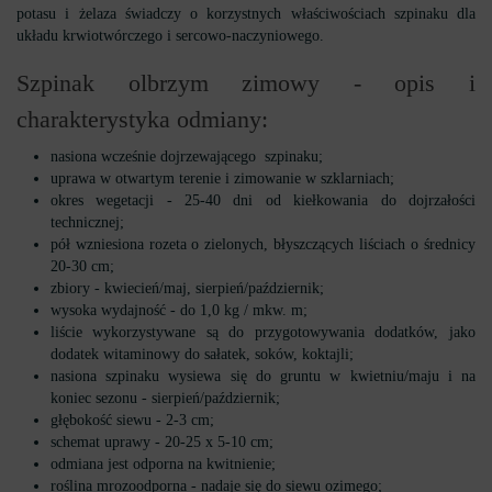
potasu i żelaza świadczy o korzystnych właściwościach szpinaku dla
układu krwiotwórczego i sercowo-naczyniowego.
Szpinak olbrzym zimowy - opis i
charakterystyka odmiany:
nasiona wcześnie dojrzewającego szpinaku;
uprawa w otwartym terenie i zimowanie w szklarniach;
okres wegetacji - 25-40 dni od kiełkowania do dojrzałości
technicznej;
pół wzniesiona rozeta o zielonych, błyszczących liściach o średnicy
20-30 cm;
zbiory - kwiecień/maj, sierpień/październik;
wysoka wydajność - do 1,0 kg / mkw. m;
liście wykorzystywane są do przygotowywania dodatków, jako
dodatek witaminowy do sałatek, soków, koktajli;
nasiona szpinaku wysiewa się do gruntu w kwietniu/maju i na
koniec sezonu - sierpień/październik;
głębokość siewu - 2-3 cm;
schemat uprawy - 20-25 x 5-10 cm;
odmiana jest odporna na kwitnienie;
roślina mrozoodporna - nadaje się do siewu ozimego;