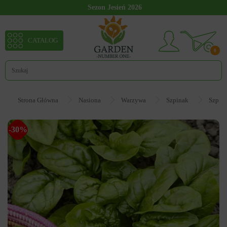
Sezon Jesień 2026
CATALOG
0
Strona Główna
Nasiona
Warzywa
Szpinak
Szpin
-30%