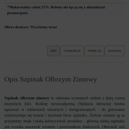
*Maksymalny rabat 25%. Rabaty nie łączą się z aktualnymi
promocjami.
Okres dostawy:
Wysyłamy teraz
OPIS
GWARANCJE
OPINIE (0)
DOSTAWA
Opis Szpinak Olbrzym Zimowy
Szpinak olbrzym zimowy
to odmiana wczesnych zieleni z dużą rozetą
mięsistych liści. Roślinę mrozoodporną (Spinacia oleracea) można
uprawiać w szklarniach otwartych i nieogrzewanych - do gotowania
wykorzystuje się świeże i mrożone liście szpinaku. Zieloni cenione są za
przyjemny smak i niską kaloryczność produktu – główną zaletą szpinaku
jest wysoka zawartość witamin i pierwiastków śladowych. Obecność soli