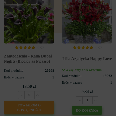
0
0
Zantedeschia - Kalla Dubai
Lilia Azjatycka Happy Love
Nights (Bicolor as Picasso)
Wysyłamy od 5 września
Kod produktu
20298
Kod produktu
19962
Ilość w paczce
1
Ilość w paczce
1
13.50 zł
9.34 zł
POWIADOM O
DOSTĘPNOŚCI
DO KOSZYKA