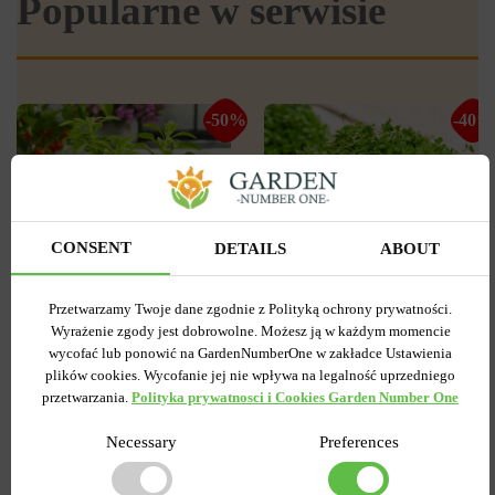
Popularne w serwisie
-50%
-40%
CONSENT
DETAILS
ABOUT
Przetwarzamy Twoje dane zgodnie z Polityką ochrony prywatności.
Wyrażenie zgody jest dobrowolne. Możesz ją w każdym momencie
0
0
wycofać lub ponowić na GardenNumberOne w zakładce Ustawienia
Nasiona na kiełki Gorczyca
plików cookies. Wycofanie jej nie wpływa na legalność uprzedniego
Stewia 0.01 g
biała 30 g
przetwarzania.
Polityka prywatnosci i Cookies Garden Number One
Wysyłamy teraz
Wysyłamy teraz
Necessary
Preferences
Kupiony 48 razy
Kupiony 26 razy
Kod produktu
19818
Kod produktu
19786