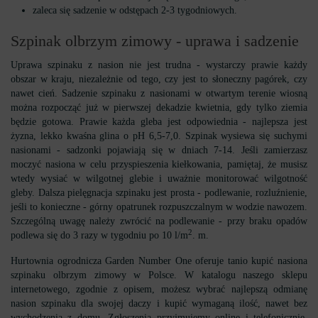
zaleca się sadzenie w odstępach 2-3 tygodniowych.
Szpinak olbrzym zimowy - uprawa i sadzenie
Uprawa szpinaku z nasion nie jest trudna - wystarczy prawie każdy
obszar w kraju, niezależnie od tego, czy jest to słoneczny pagórek, czy
nawet cień. Sadzenie szpinaku z nasionami w otwartym terenie wiosną
można rozpocząć już w pierwszej dekadzie kwietnia, gdy tylko ziemia
będzie gotowa. Prawie każda gleba jest odpowiednia - najlepsza jest
żyzna, lekko kwaśna glina o pH 6,5-7,0. Szpinak wysiewa się suchymi
nasionami - sadzonki pojawiają się w dniach 7-14. Jeśli zamierzasz
moczyć nasiona w celu przyspieszenia kiełkowania, pamiętaj, że musisz
wtedy wysiać w wilgotnej glebie i uważnie monitorować wilgotność
gleby. Dalsza pielęgnacja szpinaku jest prosta - podlewanie, rozluźnienie,
jeśli to konieczne - górny opatrunek rozpuszczalnym w wodzie nawozem.
Szczególną uwagę należy zwrócić na podlewanie - przy braku opadów
2
podlewa się do 3 razy w tygodniu po 10 l/m
. m.
Hurtownia ogrodnicza Garden Number One oferuje tanio kupić nasiona
szpinaku olbrzym zimowy w Polsce. W katalogu naszego sklepu
internetowego, zgodnie z opisem, możesz wybrać najlepszą odmianę
nasion szpinaku dla swojej daczy i kupić wymaganą ilość, nawet bez
wychodzenia z domu. Zgłoszenia przyjmujemy online i telefonicznie.