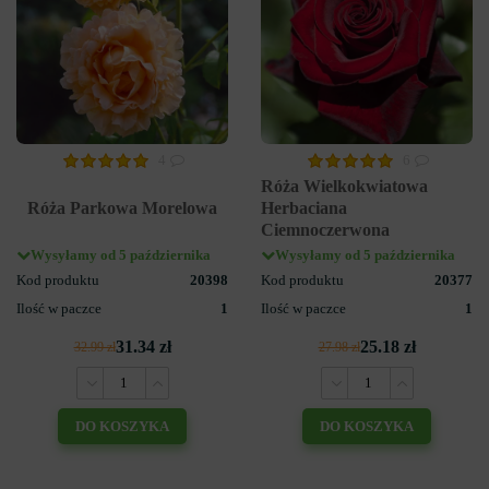
4
6
Róża Wielkokwiatowa
Róża Parkowa Morelowa
Herbaciana
Ciemnoczerwona
Wysyłamy od 5 października
Wysyłamy od 5 października
Kod produktu
20398
Kod produktu
20377
Ilość w paczce
1
Ilość w paczce
1
31.34 zł
25.18 zł
32.99 zł
27.98 zł
DO KOSZYKA
DO KOSZYKA