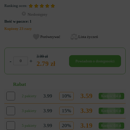
Ranking ocen:
Niedostępny
Ilość w paczce:
1
Kupiony 23 razy
Porównywać
Lista życzeń
3.99 zł
-
+
Powiadom o dostępności
2.79 zł
Rabat
3.59
3.99
10%
2 pakiety
Korzyść 0.4 zł.
3.39
3.99
15%
3 pakiety
Korzyść 0.6 zł.
3.19
3.99
20%
5 pakiety
Korzyść 0.8 zł.