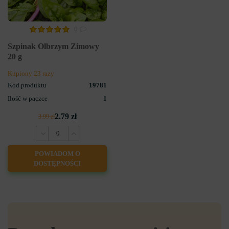
0
Szpinak Olbrzym Zimowy
20 g
Kupiony 23 razy
Kod produktu
19781
Ilość w paczce
1
2.79 zł
3.99 zł
POWIADOM O
DOSTĘPNOŚCI