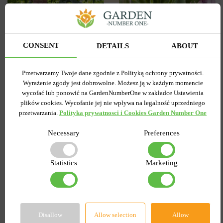
3
0
Tulipan
CONSENT
DETAILS
ABOUT
Lilia OT Hybryda Pretty
Pełny+Wielokwiatowy
woman
Peggy Wonder
Wysyłamy od 5 września
Przetwarzamy Twoje dane zgodnie z Polityką ochrony prywatności.
Wysyłamy od 5 września
Kupiony 1956 razy
Wyrażenie zgody jest dobrowolne. Możesz ją w każdym momencie
Kupiony 217 razy
wycofać lub ponowić na GardenNumberOne w zakładce Ustawienia
Kod produktu
1308
Kod produktu
1467
plików cookies. Wycofanie jej nie wpływa na legalność uprzedniego
Ilość w paczce
1
Ilość w paczce
1
przetwarzania.
Polityka prywatnosci i Cookies Garden Number One
7.58 zł
6.87 zł
15.27 zł
Necessary
Preferences
DO KOSZYKA
DO KOSZYKA
Statistics
Marketing
-55%
-60%
Disallow
Allow selection
Allow