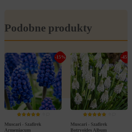
Podobne produkty
-15%
-45%
0
0
Muscari - Szafirek
Muscari - Szafirek
Armeniacum
Botryoides Album