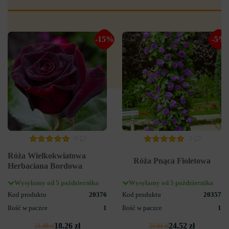
-15%
-5%
0
2
Róża Wielkokwiatowa
Róża Pnąca Fioletowa
Herbaciana Bordowa
Wysyłamy od 5 października
Wysyłamy od 5 października
Kod produktu
20376
Kod produktu
20357
Ilość w paczce
1
Ilość w paczce
1
18.26 zł
24.52 zł
21.48 zł
25.81 zł