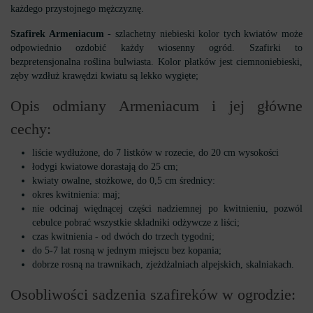
każdego przystojnego mężczyznę.
Szafirek Armeniacum
- szlachetny niebieski kolor tych kwiatów może
odpowiednio ozdobić każdy wiosenny ogród. Szafirki to
bezpretensjonalna roślina bulwiasta. Kolor płatków jest ciemnoniebieski,
zęby wzdłuż krawędzi kwiatu są lekko wygięte;
Opis odmiany Armeniacum i jej główne
cechy:
liście wydłużone, do 7 listków w rozecie, do 20 cm wysokości
łodygi kwiatowe dorastają do 25 cm;
kwiaty owalne, stożkowe, do 0,5 cm średnicy:
okres kwitnienia: maj;
nie odcinaj więdnącej części nadziemnej po kwitnieniu, pozwól
cebulce pobrać wszystkie składniki odżywcze z liści;
czas kwitnienia - od dwóch do trzech tygodni;
do 5-7 lat rosną w jednym miejscu bez kopania;
dobrze rosną na trawnikach, zjeżdżalniach alpejskich, skalniakach.
Osobliwości sadzenia szafireków w ogrodzie: