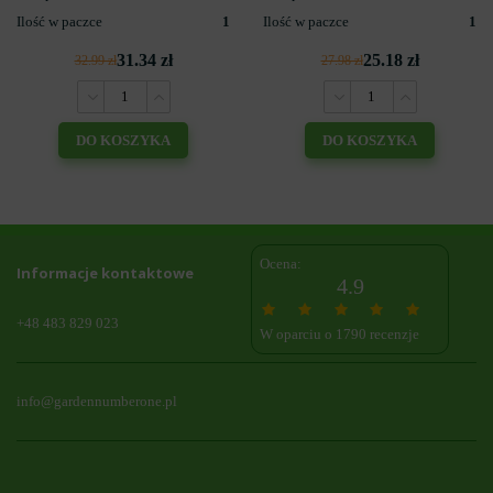
Ilość w paczce
1
Ilość w paczce
1
31.34 zł
25.18 zł
32.99 zł
27.98 zł
DO KOSZYKA
DO KOSZYKA
Ocena:
Informacje kontaktowe
4.9
+48 483 829 023
W oparciu o 1790 recenzje
info@gardennumberone.pl