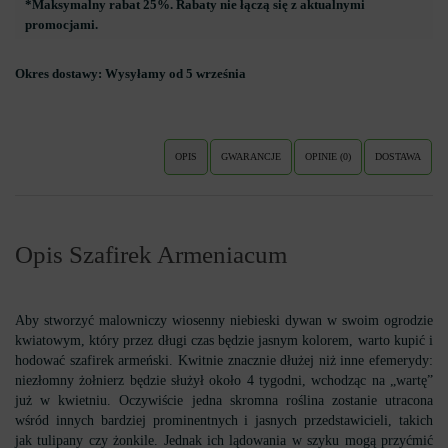
*Maksymalny rabat 25%. Rabaty nie łączą się z aktualnymi
promocjami.
Okres dostawy:
Wysyłamy od 5 września
OPIS
GWARANCJE
OPINIE (0)
DOSTAWA
Opis Szafirek Armeniacum
Aby stworzyć malowniczy wiosenny niebieski dywan w swoim ogrodzie
kwiatowym, który przez długi czas będzie jasnym kolorem, warto kupić i
hodować szafirek armeński. Kwitnie znacznie dłużej niż inne efemerydy:
niezłomny żołnierz będzie służył około 4 tygodni, wchodząc na „wartę”
już w kwietniu. Oczywiście jedna skromna roślina zostanie utracona
wśród innych bardziej prominentnych i jasnych przedstawicieli, takich
jak tulipany czy żonkile. Jednak ich lądowania w szyku mogą przyćmić