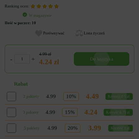
Ranking ocen:
W magazynie
Ilość w paczce:
10
Porównywać
Lista życzeń
4.99 zł
-
+
Do koszyka
4.24 zł
Rabat
4.49
4.99
10%
2 pakiety
Korzyść 0.5 zł.
4.24
4.99
15%
3 pakiety
Korzyść 0.75 zł.
3.99
4.99
20%
5 pakiety
Korzyść 1 zł.