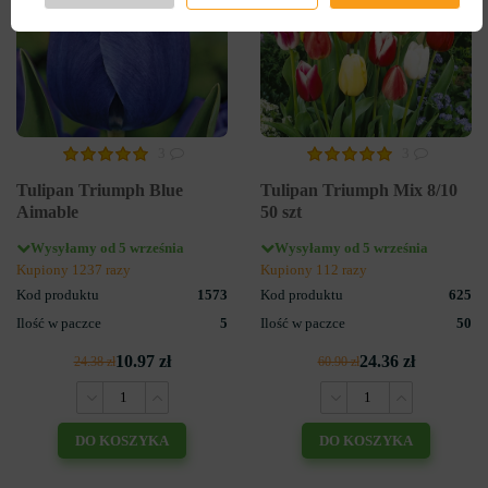
3
3
Tulipan Triumph Blue
Tulipan Triumph Mix 8/10
Aimable
50 szt
Wysyłamy od 5 września
Wysyłamy od 5 września
Kupiony 1237 razy
Kupiony 112 razy
Kod produktu
1573
Kod produktu
625
Ilość w paczce
5
Ilość w paczce
50
10.97 zł
24.36 zł
24.38 zł
60.90 zł
DO KOSZYKA
DO KOSZYKA