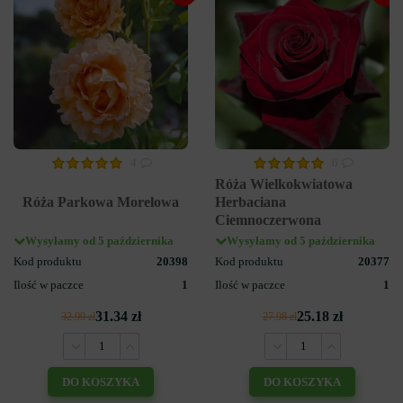
4
6
Róża Wielkokwiatowa
Róża Parkowa Morelowa
Herbaciana
Ciemnoczerwona
Wysyłamy od 5 października
Wysyłamy od 5 października
Kod produktu
20398
Kod produktu
20377
Ilość w paczce
1
Ilość w paczce
1
31.34 zł
25.18 zł
32.99 zł
27.98 zł
DO KOSZYKA
DO KOSZYKA