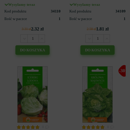
Wysyłamy teraz
Wysyłamy teraz
Kod produktu
34110
Kod produktu
34109
Ilość w paczce
1
Ilość w paczce
1
2.32 zł
1.81 zł
3.31 zł
2.58 zł
DO KOSZYKA
DO KOSZYKA
-30%
0
0