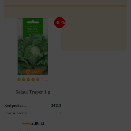
-30%
0
Sałata Traper 1 g
Kod produktu
34113
Ilość w paczce
1
2.86 zł
4.08 zł