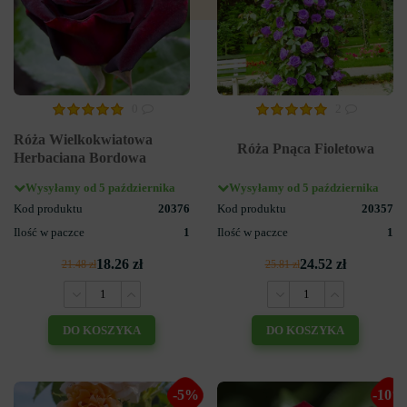
0
2
Róża Wielkokwiatowa
Róża Pnąca Fioletowa
Herbaciana Bordowa
Wysyłamy od 5 października
Wysyłamy od 5 października
Kod produktu
20376
Kod produktu
20357
Ilość w paczce
1
Ilość w paczce
1
18.26 zł
24.52 zł
21.48 zł
25.81 zł
DO KOSZYKA
DO KOSZYKA
-5%
-10%