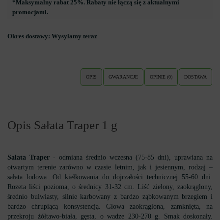
*Maksymalny rabat 25%. Rabaty nie łączą się z aktualnymi
promocjami.
Okres dostawy:
Wysyłamy teraz
OPIS
GWARANCJE
OPINIE (0)
DOSTAWA
Opis Sałata Traper 1 g
Sałata Traper
- odmiana średnio wczesna (75-85 dni), uprawiana na
otwartym terenie zarówno w czasie letnim, jak i jesiennym, rodzaj –
sałata lodowa. Od kiełkowania do dojrzałości technicznej 55-60 dni.
Rozeta liści pozioma, o średnicy 31-32 cm. Liść zielony, zaokrąglony,
średnio bulwiasty, silnie karbowany z bardzo ząbkowanym brzegiem i
bardzo chrupiącą konsystencją. Głowa zaokrąglona, zamknięta, na
przekroju żółtawo-biała, gęsta, o wadze 230-270 g. Smak doskonały.