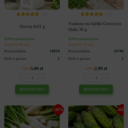
0
0
Nasiona na kiełki Gorczyca
Stewia 0.01 g
biała 30 g
Wysyłamy teraz
Wysyłamy teraz
Kupiony 48 razy
Kupiony 26 razy
Kod produktu
19818
Kod produktu
19786
Ilość w paczce
1
Ilość w paczce
1
5.00 zł
2.99 zł
9.99 zł
4.99 zł
DO KOSZYKA
DO KOSZYKA
-30%
-60%