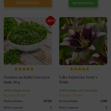
DOSTĘPNOŚCI
DO KOSZYKA
-40%
0
3
Nasiona na kiełki Gorczyca
Lilia Azjatycka Netty's
biała 30 g
Pride
Wysyłamy teraz
Wysyłamy od 5 września
Kupiony 26 razy
Kupiony 714 razy
Kod produktu
19786
Kod produktu
1290
Ilość w paczce
1
Ilość w paczce
1