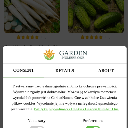
0
0
Rzodkiewka Sopel Lodu 10
Ogórek Śremski F1 5 g
g
Wysyłamy teraz
Wysyłamy teraz
Kupiony 25 razy
Kupiony 34 razy
CONSENT
DETAILS
ABOUT
Kod produktu
19744
Kod produktu
19685
Ilość w paczce
1
Ilość w paczce
1
Przetwarzamy Twoje dane zgodnie z Polityką ochrony prywatności.
2.09 zł
2.88 zł
Wyrażenie zgody jest dobrowolne. Możesz ją w każdym momencie
2.99 zł
7.19 zł
wycofać lub ponowić na GardenNumberOne w zakładce Ustawienia
plików cookies. Wycofanie jej nie wpływa na legalność uprzedniego
przetwarzania.
Polityka prywatnosci i Cookies Garden Number One
DO KOSZYKA
DO KOSZYKA
Necessary
Preferences