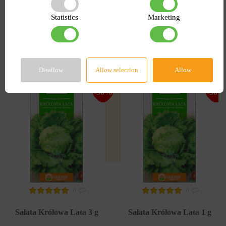
Statistics
Marketing
Podobne produkty
Disallow
Allow selection
Allow
-30%
-30%
0
0
Sałata Królowa Lata 3 g
Sałata Królowa Lata 1 g