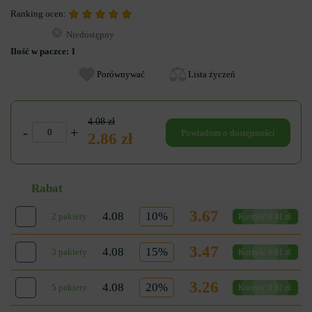
Ranking ocen:
Niedostępny
Ilość w paczce:
1
Porównywać
Lista życzeń
4.08 zł
-
+
Powiadom o dostępności
2.86 zł
Rabat
3.67
4.08
10%
2 pakiety
Korzyść 0.41 zł.
3.47
4.08
15%
3 pakiety
Korzyść 0.61 zł.
3.26
4.08
20%
5 pakiety
Korzyść 0.82 zł.