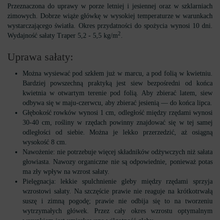
Przeznaczona do uprawy w porze letniej i jesiennej oraz w szklarniach
zimowych. Dobrze wiąże główkę w wysokiej temperaturze w warunkach
wystarczającego światła. Okres przydatności do spożycia wynosi 10 dni.
2
Wydajność sałaty Traper 5,2 - 5,5 kg/m
.
Uprawa sałaty:
Można wysiewać pod szkłem już w marcu, a pod folią w kwietniu.
Bardziej powszechną praktyką jest siew bezpośredni od końca
kwietnia w otwartym terenie pod folią. Aby zbierać latem, siew
odbywa się w maju-czerwcu, aby zbierać jesienią — do końca lipca.
Głębokość rowków wynosi 1 cm, odległość między rzędami wynosi
30-40 cm, rośliny w rzędach powinny znajdować się w tej samej
odległości od siebie. Można je lekko przerzedzić, aż osiągną
wysokość 8 cm.
Nawożenie: nie potrzebuje więcej składników odżywczych niż sałata
głowiasta. Nawozy organiczne nie są odpowiednie, ponieważ potas
ma zły wpływ na wzrost sałaty.
Pielęgnacja: lekkie spulchnienie gleby między rzędami sprzyja
wzrostowi sałaty. Na szczęście prawie nie reaguje na krótkotrwałą
suszę i zimną pogodę; prawie nie odbija się to na tworzeniu
wytrzymałych główek. Przez cały okres wzrostu optymalnym