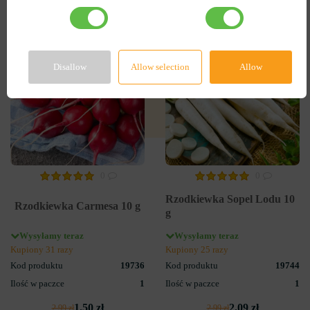
-50%
-30%
Disallow
Allow selection
Allow
0
0
Rzodkiewka Sopel Lodu 10
Rzodkiewka Carmesa 10 g
g
Wysyłamy teraz
Wysyłamy teraz
Kupiony 31 razy
Kupiony 25 razy
Kod produktu
19736
Kod produktu
19744
Ilość w paczce
1
Ilość w paczce
1
1.50 zł
2.09 zł
2.99 zł
2.99 zł