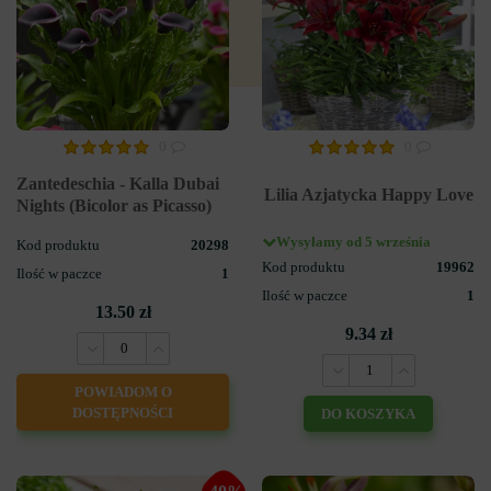
0
0
Zantedeschia - Kalla Dubai
Lilia Azjatycka Happy Love
Nights (Bicolor as Picasso)
Wysyłamy od 5 września
Kod produktu
20298
Kod produktu
19962
Ilość w paczce
1
Ilość w paczce
1
13.50 zł
9.34 zł
POWIADOM O
DOSTĘPNOŚCI
DO KOSZYKA