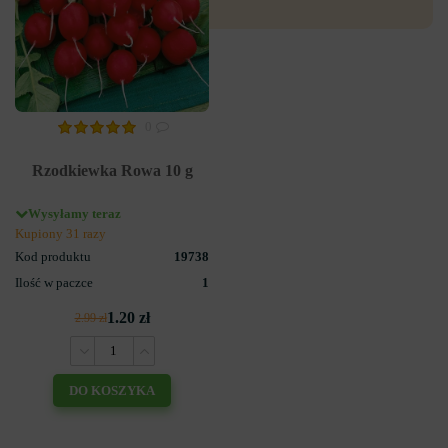
0
Rzodkiewka Rowa 10 g
Wysyłamy teraz
Kupiony 31 razy
Kod produktu
19738
Ilość w paczce
1
1.20 zł
2.99 zł
DO KOSZYKA