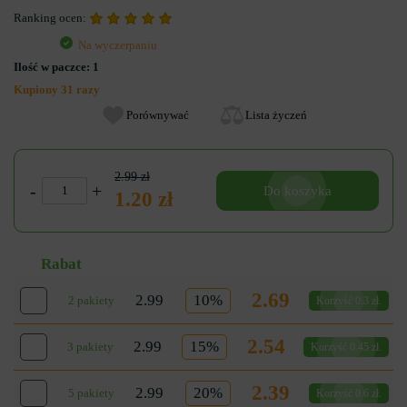
Ranking ocen:
Na wyczerpaniu
Ilość w paczce:
1
Kupiony 31 razy
Porównywać
Lista życzeń
2.99 zł
-
+
Do koszyka
1.20 zł
Rabat
2.69
2.99
10%
2 pakiety
Korzyść 0.3 zł.
2.54
2.99
15%
3 pakiety
Korzyść 0.45 zł.
2.39
2.99
20%
5 pakiety
Korzyść 0.6 zł.