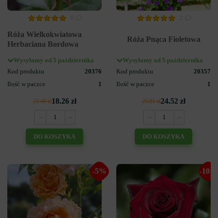
0
2
Róża Wielkokwiatowa
Róża Pnąca Fioletowa
Herbaciana Bordowa
Wysyłamy od 5 października
Wysyłamy od 5 października
Kod produktu
20376
Kod produktu
20357
Ilość w paczce
1
Ilość w paczce
1
18.26 zł
24.52 zł
21.48 zł
25.81 zł
DO KOSZYKA
DO KOSZYKA
-5%
-10%