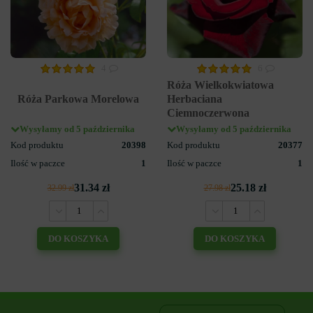
4
6
Róża Wielkokwiatowa
Róża Parkowa Morelowa
Herbaciana
Ciemnoczerwona
Wysyłamy od 5 października
Wysyłamy od 5 października
Kod produktu
20398
Kod produktu
20377
Ilość w paczce
1
Ilość w paczce
1
31.34 zł
25.18 zł
32.99 zł
27.98 zł
DO KOSZYKA
DO KOSZYKA