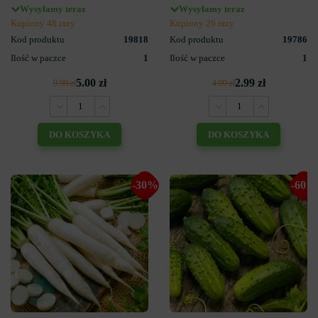
Wysyłamy teraz
Wysyłamy teraz
Kupiony 48 razy
Kupiony 26 razy
Kod produktu
19818
Kod produktu
19786
Ilość w paczce
1
Ilość w paczce
1
5.00 zł
2.99 zł
9.99 zł
4.99 zł
DO KOSZYKA
DO KOSZYKA
-30%
-60%