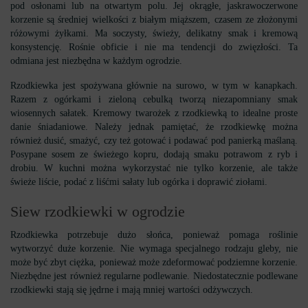
pod osłonami lub na otwartym polu.
Jej okrągłe, jaskrawoczerwone
korzenie są średniej wielkości z białym miąższem, czasem ze złożonymi
różowymi żyłkami.
Ma soczysty, świeży, delikatny smak i kremową
konsystencję.
Rośnie obficie i nie ma tendencji do zwięzłości.
Ta
odmiana jest niezbędna w każdym ogrodzie.
Rzodkiewka jest spożywana głównie na surowo, w tym w kanapkach.
Razem z ogórkami i zieloną cebulką tworzą niezapomniany smak
wiosennych sałatek.
Kremowy twarożek z rzodkiewką to idealne proste
danie śniadaniowe.
Należy jednak pamiętać, że rzodkiewkę można
również dusić, smażyć, czy też gotować i podawać pod panierką maślaną.
Posypane sosem ze świeżego kopru, dodają smaku potrawom z ryb i
drobiu.
W kuchni można wykorzystać nie tylko korzenie, ale także
świeże liście, podać z liśćmi sałaty lub ogórka i doprawić ziołami.
Siew rzodkiewki w ogrodzie
Rzodkiewka potrzebuje dużo słońca, ponieważ pomaga roślinie
wytworzyć duże korzenie.
Nie wymaga specjalnego rodzaju gleby, nie
może być zbyt ciężka, ponieważ może zdeformować podziemne korzenie.
Niezbędne jest również regularne podlewanie.
Niedostatecznie podlewane
rzodkiewki stają się jędrne i mają mniej wartości odżywczych.