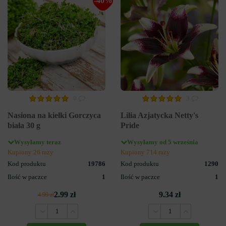
-40%
0
3
Nasiona na kiełki Gorczyca
Lilia Azjatycka Netty's
biała 30 g
Pride
Wysyłamy teraz
Wysyłamy od 5 września
Kupiony 26 razy
Kupiony 714 razy
Kod produktu
19786
Kod produktu
1290
Ilość w paczce
1
Ilość w paczce
1
2.99 zł
9.34 zł
4.99 zł