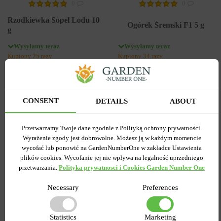
0
0
Rzodkiewka Sopel Lodu 10
Ogórek Śremski F1 5 g
g
Wysyłamy teraz
Wysyłamy teraz
Kupiony 25 razy
Kupiony 34 razy
Kod produktu
19744
Kod produktu
19685
Ilość w paczce
1
Ilość w paczce
1
2.09 zł
2.88 zł
2.99 zł
7.19 zł
CONSENT
DETAILS
ABOUT
Przetwarzamy Twoje dane zgodnie z Polityką ochrony prywatności.
DO KOSZYKA
DO KOSZYKA
Wyrażenie zgody jest dobrowolne. Możesz ją w każdym momencie
wycofać lub ponowić na GardenNumberOne w zakładce Ustawienia
plików cookies. Wycofanie jej nie wpływa na legalność uprzedniego
przetwarzania.
Polityka prywatnosci i Cookies Garden Number One
Necessary
Preferences
Podobne produkty
Statistics
Marketing