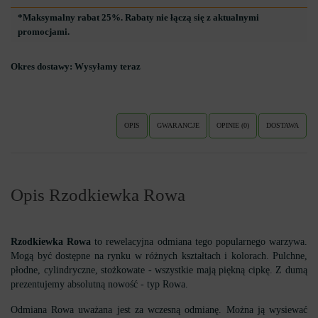
*Maksymalny rabat 25%. Rabaty nie łączą się z aktualnymi
promocjami.
Okres dostawy:
Wysyłamy teraz
OPIS
GWARANCJE
OPINIE (0)
DOSTAWA
Opis Rzodkiewka Rowa
Rzodkiewka Rowa
to rewelacyjna odmiana tego popularnego warzywa.
Mogą być dostępne na rynku w różnych kształtach i kolorach.
Pulchne,
płodne, cylindryczne, stożkowate - wszystkie mają piękną cipkę.
Z dumą
prezentujemy absolutną nowość - typ Rowa.
Odmiana Rowa uważana jest za wczesną odmianę.
Można ją wysiewać