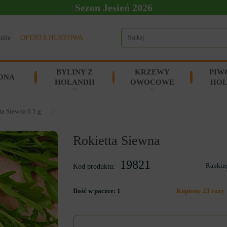
Sezon Jesień 2026
uide
OFERTA HURTOWA
BYLINY Z
KRZEWY
PIW
ONA
HOLANDII
OWOCOWE
HOL
ta Siewna 0.5 g
Rokietta Siewna
19821
Rankin
Kod produktu:
Ilość w paczce:
1
Kupiony 23 razy