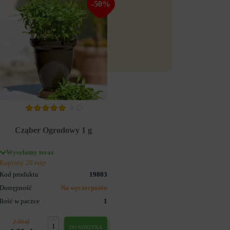
-50%
0
Cząber Ogrodowy 1 g
Wysyłamy teraz
Kupiony 20 razy
Kod produktu
19803
Dostępność
Na wyczerpaniu
Ilość w paczce
1
2.39 zł
DO KOSZYKA