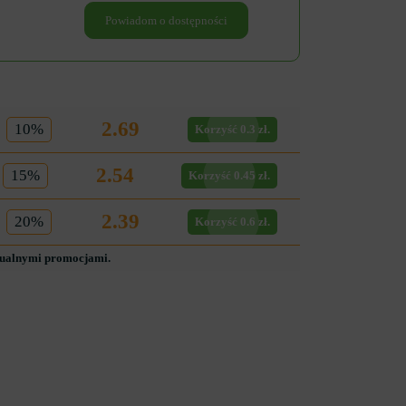
Powiadom o dostępności
2.69
10%
Korzyść 0.3 zł.
2.54
15%
Korzyść 0.45 zł.
2.39
20%
Korzyść 0.6 zł.
tualnymi promocjami.