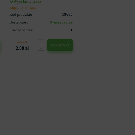
Wysyłamy teraz
Kupiony 34 razy
4
Kod produktu
19685
u
Dostępność
W magazynie
1
Ilość w paczce
1
7.19 zł
DO KOSZYKA
2.88 zł