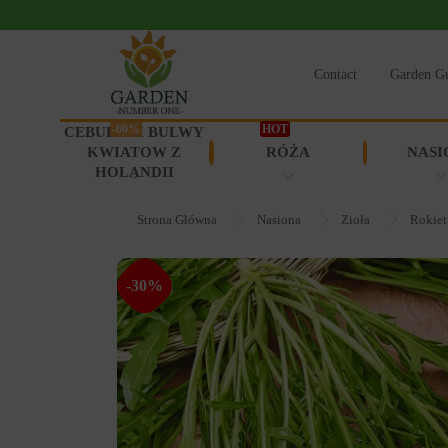
Contact
Garden G
-60%
HOT
CEBULKI I BULWY
KWIATOW Z
RÓŻA
NASI
HOLANDII
Strona Główna
Nasiona
Zioła
Rokiet
-30%