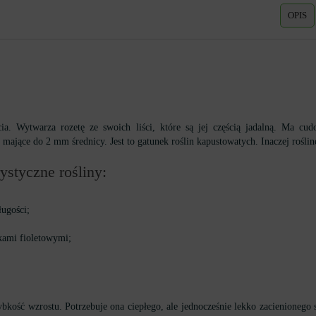
OPIS
a. Wytwarza rozetę ze swoich liści, które są jej częścią jadalną. Ma cu
 mające do 2 mm średnicy. Jest to gatunek roślin kapustowatych. Inaczej rośli
ystyczne rośliny:
ugości;
kami fioletowymi;
szybkość wzrostu. Potrzebuje ona ciepłego, ale jednocześnie lekko zacienioneg