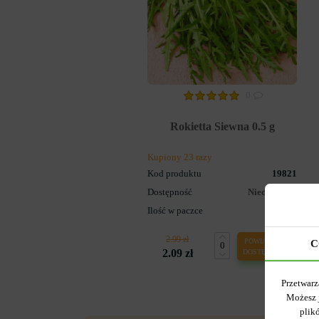
0
Rokietta Siewna 0.5 g
Kupiony 23 razy
Kod produktu
19821
Dostępność
Niedostępny
Ilość w paczce
1
2.99 zł
POWIADOM O
C
2.09 zł
DOSTĘPNOŚCI
Przetwarz
Możesz 
plik