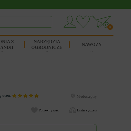
0
ONIA Z
NARZĘDZIA
NAWOZY
ANDII
OGRODNICZE
g ocen:
Niedostępny
Porównywać
Lista życzeń