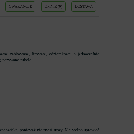
GWARANCJE
OPINIE (0)
DOSTAWA
downe ząbkowane, lirowate, odziomkowe, a jednocześnie
nę nazywano rukola.
o stanowiska, ponieważ nie znosi suszy. Nie wolno uprawiać