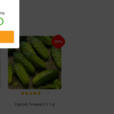
ing
%
-60%
0
Ogórek Śremski F1 5 g