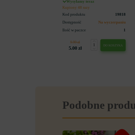
Wysyłamy teraz
Kupiony 48 razy
Kod produktu
19818
Dostępność
Na wyczerpaniu
Ilość w paczce
1
9.99 zł
DO KOSZYKA
5.00 zł
Podobne prod