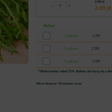
2.99 zł
-
+
2.09 zł
Rabat
2.99
2 pakiety
2.99
3 pakiety
2.99
5 pakiety
*Maksymalny rabat 25%. Rabaty nie łączą się z ak
Okres dostawy:
Wysyłamy teraz