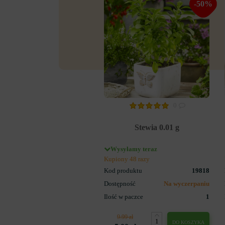
-50%
0
Stewia 0.01 g
Wysyłamy teraz
Kupiony 48 razy
Kod produktu
19818
Dostępność
Na wyczerpaniu
Ilość w paczce
1
9.99 zł
DO KOSZYKA