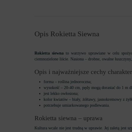
Opis Rokietta Siewna
Rokietta siewna
to warzywo uprawiane w celu spożyci
ciemnozielone liście. Nasiona – drobne, owalne łuszczyny,
Opis i najważniejsze cechy charakter
forma – roślina jednoroczna;
wysokość – 20-40 cm, pędy mogą dorastać do 1 m dł
jest lekko owłosiona;
kolor kwiatów – biały, żółtawy, jasnokremowy z żył
potrzebuje umiarkowanego podlewania.
Rokietta siewna – uprawa
Kultura wcale nie jest trudną w uprawie. Jej zaletą jest 