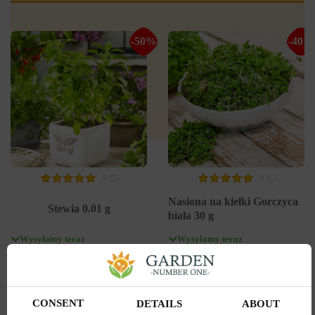
-50%
-40%
0
0
Nasiona na kiełki Gorczyca
Stewia 0.01 g
biała 30 g
Wysyłamy teraz
Wysyłamy teraz
Kupiony 48 razy
Kupiony 26 razy
Kod produktu
19818
Kod produktu
19786
Ilość w paczce
1
Ilość w paczce
1
CONSENT
DETAILS
ABOUT
5.00 zł
2.99 zł
9.99 zł
4.99 zł