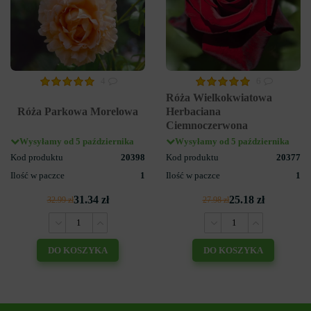
4
6
Róża Wielkokwiatowa
Róża Parkowa Morelowa
Herbaciana
Ciemnoczerwona
Wysyłamy od 5 października
Wysyłamy od 5 października
Kod produktu
20398
Kod produktu
20377
Ilość w paczce
1
Ilość w paczce
1
31.34 zł
25.18 zł
32.99 zł
27.98 zł
DO KOSZYKA
DO KOSZYKA