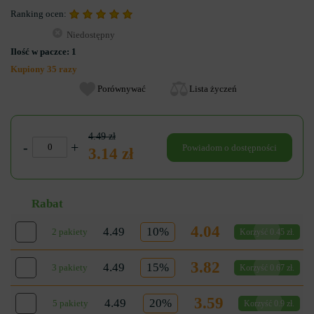
Ranking ocen:
Niedostępny
Ilość w paczce:
1
Kupiony 35 razy
Porównywać
Lista życzeń
4.49 zł
-
+
Powiadom o dostępności
3.14 zł
Rabat
4.04
4.49
10%
2 pakiety
Korzyść 0.45 zł.
3.82
4.49
15%
3 pakiety
Korzyść 0.67 zł.
3.59
4.49
20%
5 pakiety
Korzyść 0.9 zł.