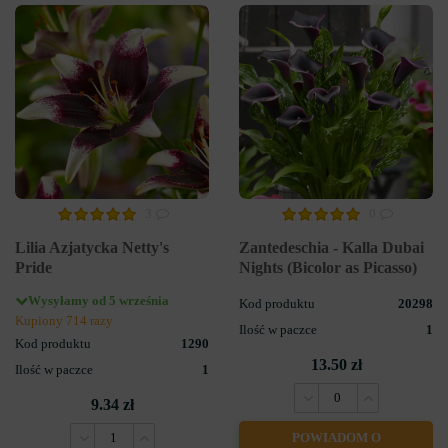
3
0
Lilia Azjatycka Netty's
Zantedeschia - Kalla Dubai
Pride
Nights (Bicolor as Picasso)
Wysyłamy od 5 września
Kod produktu
20298
Kupiony 714 razy
Ilość w paczce
1
Kod produktu
1290
13.50 zł
Ilość w paczce
1
9.34 zł
POWIADOM O