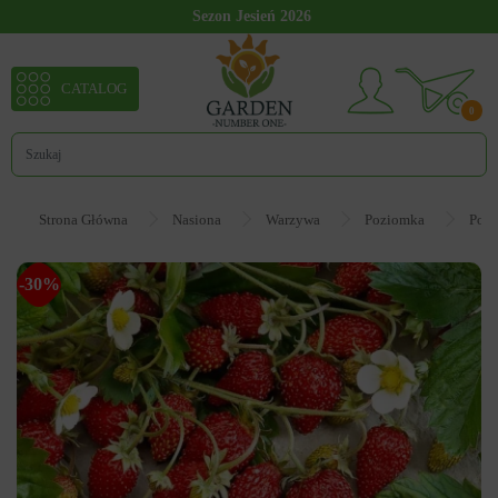
Sezon Jesień 2026
CATALOG
0
Strona Główna
Nasiona
Warzywa
Poziomka
Pozi
-30%