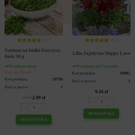
0
0
Nasiona na kiełki Gorczyca
Lilia Azjatycka Happy Love
biała 30 g
Wysyłamy teraz
Wysyłamy od 5 września
Kupiony 26 razy
Kod produktu
19962
Kod produktu
19786
Ilość w paczce
1
Ilość w paczce
1
9.34 zł
2.99 zł
4.99 zł
DO KOSZYKA
DO KOSZYKA