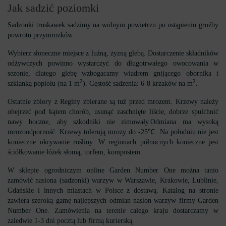
Jak sadzić poziomki
Sadzonki truskawek sadzimy na wolnym powietrzu po ustąpieniu groźby
powrotu przymrozków.
Wybierz słoneczne miejsce z luźną, żyzną glebą. Dostarczenie składników
odżywczych powinno wystarczyć do długotrwałego owocowania w
sezonie, dlatego glebę wzbogacamy wiadrem gnijącego obornika i
2
2
szklanką popiołu (na 1 m
). Gęstość sadzenia: 6-8 krzaków na m
.
Ostatnie zbiory z Reginy zbierane są tuż przed mrozem. Krzewy należy
obejrzeć pod kątem chorób, usunąć zaschnięte liście, dobrze spulchnić
nawy boczne, aby szkodniki nie zimowały.Odmiana ma wysoką
mrozoodporność. Krzewy tolerują mrozy do -25℃. Na południu nie jest
konieczne okrywanie rośliny. W regionach północnych konieczne jest
ściółkowanie łóżek słomą, torfem, kompostem.
W sklepie ogrodniczym online Garden Number One można tanio
zamówić nasiona (sadzonki) warzyw w Warszawie, Krakowie, Lublinie,
Gdańskie i innych miastach w Polsce z dostawą. Katalog na stronie
zawiera szeroką gamę najlepszych odmian nasion warzyw firmy Garden
Number One. Zamówienia na terenie całego kraju dostarczamy w
zaledwie 1-3 dni pocztą lub firmą kurierską.