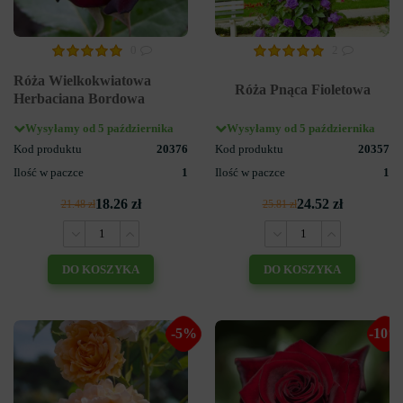
0
2
Róża Wielkokwiatowa
Róża Pnąca Fioletowa
Herbaciana Bordowa
Wysyłamy od 5 października
Wysyłamy od 5 października
Kod produktu
20376
Kod produktu
20357
Ilość w paczce
1
Ilość w paczce
1
18.26 zł
24.52 zł
21.48 zł
25.81 zł
DO KOSZYKA
DO KOSZYKA
-5%
-10%