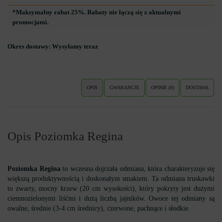
*Maksymalny rabat 25%. Rabaty nie łączą się z aktualnymi
promocjami.
Okres dostawy:
Wysyłamy teraz
OPIS
GWARANCJE
OPINIE (0)
DOSTAWA
Opis Poziomka Regina
Poziomka Regina
to wczesna dojrzała odmiana, która charakteryzuje się
większą produktywnością i doskonałym smakiem. Ta odmiana truskawki
to zwarty, mocny krzew (20 cm wysokości), który pokryty jest dużymi
ciemnozielonymi liśćmi i dużą liczbą jajników. Owoce tej odmiany są
owalne, średnie (3-4 cm średnicy), czerwone, pachnące i słodkie.