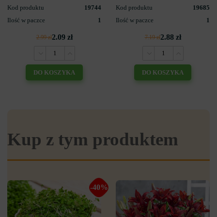
Kod produktu
19744
Kod produktu
19685
Ilość w paczce
1
Ilość w paczce
1
2.09 zł
2.88 zł
2.99 zł
7.19 zł
DO KOSZYKA
DO KOSZYKA
Kup z tym produktem
-40%