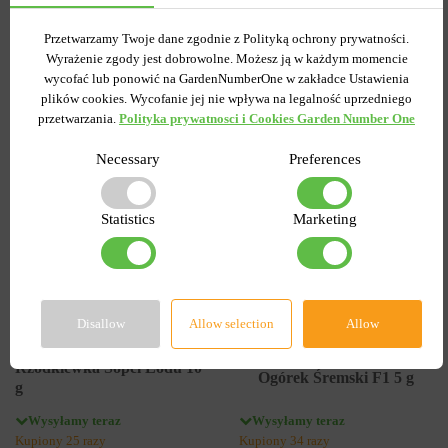
Przetwarzamy Twoje dane zgodnie z Polityką ochrony prywatności.
Wyrażenie zgody jest dobrowolne. Możesz ją w każdym momencie
DO KOSZYKA
DO KOSZYKA
wycofać lub ponowić na GardenNumberOne w zakładce Ustawienia
plików cookies. Wycofanie jej nie wpływa na legalność uprzedniego
przetwarzania.
Polityka prywatnosci i Cookies Garden Number One
-30%
-60%
Necessary
Preferences
Statistics
Marketing
Disallow
Allow selection
Allow
0
0
Rzodkiewka Sopel Lodu 10
Ogórek Śremski F1 5 g
g
Wysyłamy teraz
Wysyłamy teraz
Kupiony 25 razy
Kupiony 34 razy