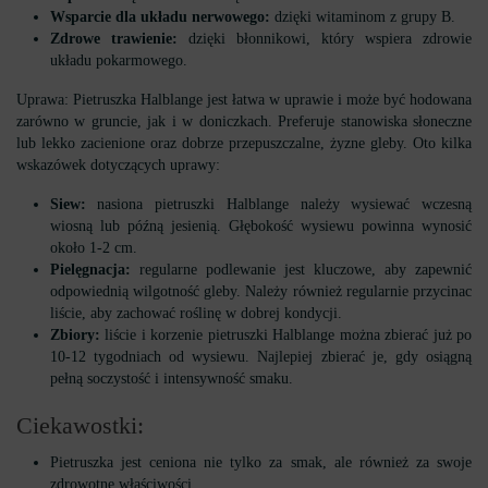
Wsparcie dla układu nerwowego:
dzięki witaminom z grupy B.
Zdrowe trawienie:
dzięki błonnikowi, który wspiera zdrowie
układu pokarmowego.
Uprawa: Pietruszka Halblange jest łatwa w uprawie i może być hodowana
zarówno w gruncie, jak i w doniczkach. Preferuje stanowiska słoneczne
lub lekko zacienione oraz dobrze przepuszczalne, żyzne gleby. Oto kilka
wskazówek dotyczących uprawy:
Siew:
nasiona pietruszki Halblange należy wysiewać wczesną
wiosną lub późną jesienią. Głębokość wysiewu powinna wynosić
około 1-2 cm.
Pielęgnacja:
regularne podlewanie jest kluczowe, aby zapewnić
odpowiednią wilgotność gleby. Należy również regularnie przycinac
liście, aby zachować roślinę w dobrej kondycji.
Zbiory:
liście i korzenie pietruszki Halblange można zbierać już po
10-12 tygodniach od wysiewu. Najlepiej zbierać je, gdy osiągną
pełną soczystość i intensywność smaku.
Ciekawostki:
Pietruszka jest ceniona nie tylko za smak, ale również za swoje
zdrowotne właściwości.