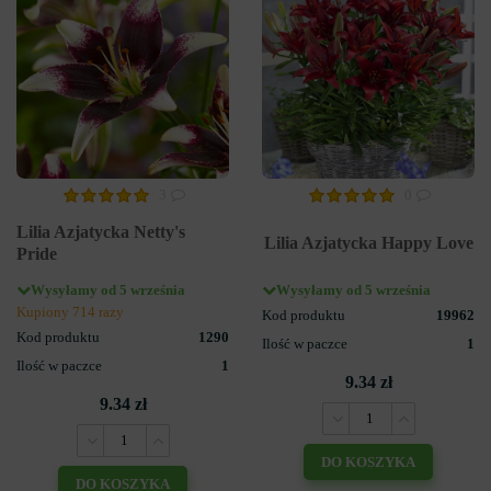
3
0
Lilia Azjatycka Netty's
Lilia Azjatycka Happy Love
Pride
Wysyłamy od 5 września
Wysyłamy od 5 września
Kupiony 714 razy
Kod produktu
19962
Kod produktu
1290
Ilość w paczce
1
Ilość w paczce
1
9.34 zł
9.34 zł
DO KOSZYKA
DO KOSZYKA