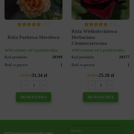
4
6
Róża Wielkokwiatowa
Róża Parkowa Morelowa
Herbaciana
Ciemnoczerwona
Wysyłamy od 5 października
Wysyłamy od 5 października
Kod produktu
20398
Kod produktu
20377
Ilość w paczce
1
Ilość w paczce
1
31.34 zł
25.18 zł
32.99 zł
27.98 zł
DO KOSZYKA
DO KOSZYKA
Ocena:
Informacje kontaktowe