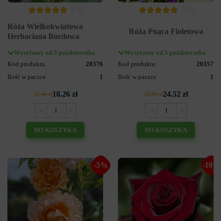
0
2
Róża Wielkokwiatowa
Róża Pnąca Fioletowa
Herbaciana Bordowa
Wysyłamy od 5 października
Wysyłamy od 5 października
Kod produktu
20376
Kod produktu
20357
Ilość w paczce
1
Ilość w paczce
1
18.26 zł
24.52 zł
21.48 zł
25.81 zł
DO KOSZYKA
DO KOSZYKA
-5%
-10%