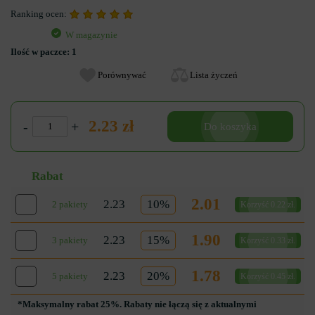
Ranking ocen:
W magazynie
Ilość w paczce:
1
Porównywać
Lista życzeń
2.23 zł
-
+
Do koszyka
Rabat
2.01
2.23
10%
2 pakiety
Korzyść 0.22 zł.
1.90
2.23
15%
3 pakiety
Korzyść 0.33 zł.
1.78
2.23
20%
5 pakiety
Korzyść 0.45 zł.
*Maksymalny rabat 25%. Rabaty nie łączą się z aktualnymi