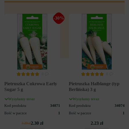
-30%
0
0
Pietruszka Cukrowa Early
Pietruszka Halblange (typ
Sugar 5 g
Berlińska) 3 g
Wysyłamy teraz
Wysyłamy teraz
Kod produktu
34071
Kod produktu
34074
Ilość w paczce
1
Ilość w paczce
1
2.30 zł
2.23 zł
3.29 zł