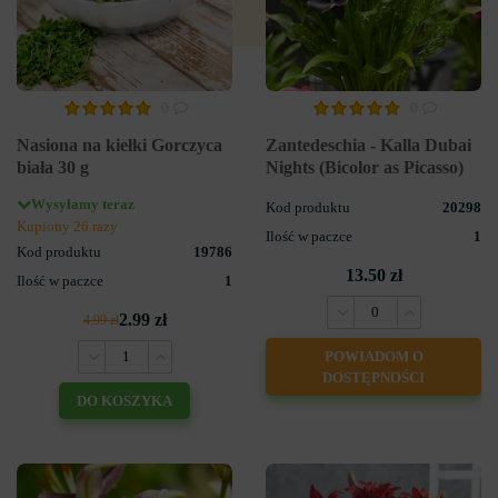
0
0
Nasiona na kiełki Gorczyca
Zantedeschia - Kalla Dubai
biała 30 g
Nights (Bicolor as Picasso)
Wysyłamy teraz
Kod produktu
20298
Kupiony 26 razy
Ilość w paczce
1
Kod produktu
19786
13.50 zł
Ilość w paczce
1
2.99 zł
4.99 zł
POWIADOM O
DOSTĘPNOŚCI
DO KOSZYKA