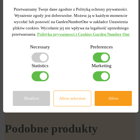
0
0
Przetwarzamy Twoje dane zgodnie z Polityką ochrony prywatności.
Rzodkiewka Sopel Lodu 10
Wyrażenie zgody jest dobrowolne. Możesz ją w każdym momencie
Ogórek Śremski F1 5 g
g
wycofać lub ponowić na GardenNumberOne w zakładce Ustawienia
plików cookies. Wycofanie jej nie wpływa na legalność uprzedniego
Wysyłamy teraz
Wysyłamy teraz
przetwarzania.
Polityka prywatnosci i Cookies Garden Number One
Kupiony 25 razy
Kupiony 34 razy
Kod produktu
19744
Kod produktu
19685
Necessary
Preferences
Ilość w paczce
1
Ilość w paczce
1
2.09 zł
2.88 zł
2.99 zł
7.19 zł
Statistics
Marketing
DO KOSZYKA
DO KOSZYKA
Disallow
Allow selection
Allow
Podobne produkty