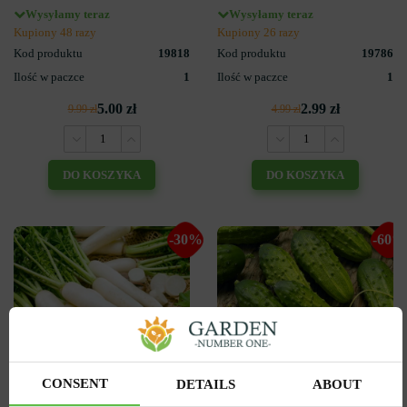
Wysyłamy teraz
Wysyłamy teraz
Kupiony 48 razy
Kupiony 26 razy
Kod produktu
19818
Kod produktu
19786
Ilość w paczce
1
Ilość w paczce
1
5.00 zł
2.99 zł
9.99 zł
4.99 zł
DO KOSZYKA
DO KOSZYKA
-30%
-60%
CONSENT
DETAILS
ABOUT