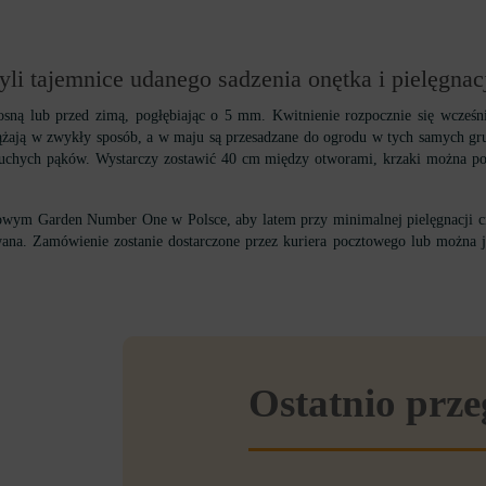
i tajemnice udanego sadzenia onętka i pielęgnacj
ną lub przed zimą, pogłębiając o 5 mm. Kwitnienie rozpocznie się wcześn
ążają w zwykły sposób, a w maju są przesadzane do ogrodu w tych samych gru
u suchych pąków. Wystarczy zostawić 40 cm między otworami, krzaki można po
etowym Garden Number One w Polsce, aby latem przy minimalnej pielęgnacji c
ana. Zamówienie zostanie dostarczone przez kuriera pocztowego lub można j
Ostatnio prz