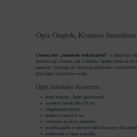
Opis Onętek, Kosmos Sensation 
Cosmea lub „rumianek meksykański”
to klasyczna p
bordowe itp. Cosmea, jak z obrazka, będzie kwitła aż do 
amatorzy. Używają do tworzenia grzbietów i mixborderów 
przyciągać pożyteczne owady.
Opis odmiany Kosmos:
kiedy kwitnie - lipiec-październik;
wysokość letnika 80-120 cm;
rozgałęziony krzew;
średnica kosza 8-9 cm;
rozmnaża się przez samosiew;
uwielbia gleby o odczynie lekko kwaśnym lub oboję
podlewanie w razie potrzeby;