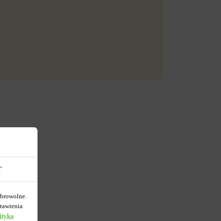
T
obrowolne.
tawienia
ityka