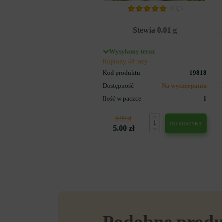
0
Stewia 0.01 g
Wysyłamy teraz
Kupiony 48 razy
Kod produktu
19818
Dostępność
Na wyczerpaniu
Ilość w paczce
1
9.99 zł
DO KOSZYKA
5.00 zł
Podobne prod