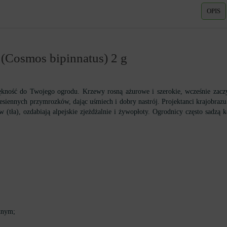
OPIS
(Cosmos bipinnatus) 2 g
iękność do Twojego ogrodu. Krzewy rosną ażurowe i szerokie, wcześnie zaczy
jesiennych przymrozków, dając uśmiech i dobry nastrój. Projektanci krajobraz
(tła), ozdabiają alpejskie zjeżdżalnie i żywopłoty. Ogrodnicy często sadzą 
tnym;