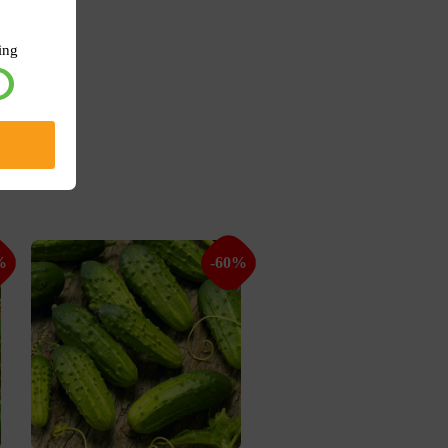
ing
%
-60%