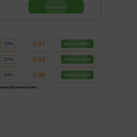
Do koszyka
5.97
10%
Korzyść 0.66 zł.
5.64
15%
Korzyść 0.99 zł.
5.30
20%
Korzyść 1.33 zł.
tualnymi promocjami.