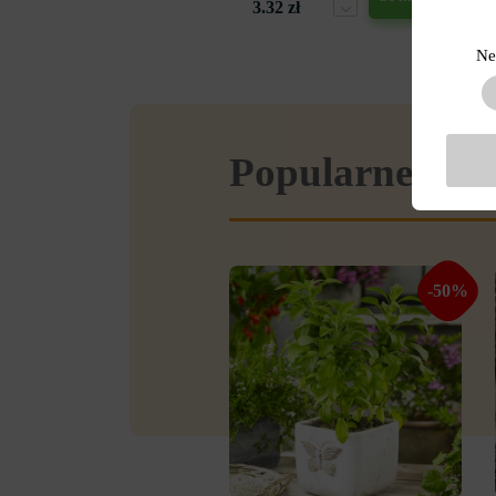
3.32 zł
Ne
Popularne w se
-50%