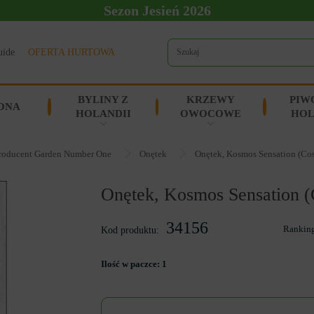
Sezon Jesień 2026
uide
OFERTA HURTOWA
BYLINY Z
KRZEWY
PIW
ONA
HOLANDII
OWOCOWE
HOL
roducent Garden Number One
Onętek
Onętek, Kosmos Sensation (Cos
Onętek, Kosmos Sensation (
34156
Rankin
Kod produktu:
Ilość w paczce:
1