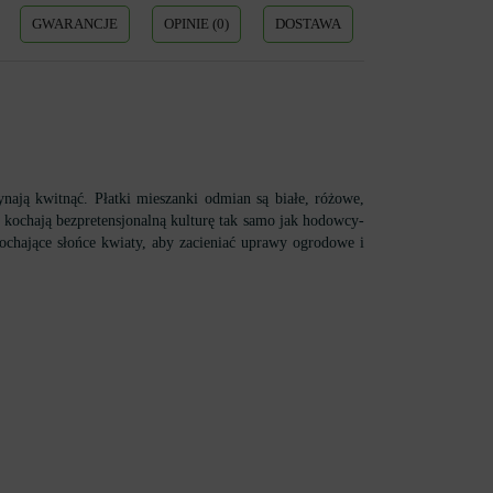
GWARANCJE
OPINIE (0)
DOSTAWA
nają kwitnąć. Płatki mieszanki odmian są białe, różowe,
u kochają bezpretensjonalną kulturę tak samo jak hodowcy-
kochające słońce kwiaty, aby zacieniać uprawy ogrodowe i