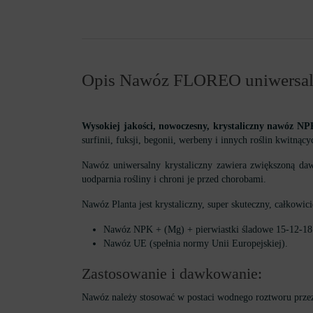
Opis Nawóz FLOREO uniwersaln
Wysokiej jakości, nowoczesny, krystaliczny nawóz N
surfinii, fuksji, begonii, werbeny i innych roślin kwitnący
Nawóz uniwersalny krystaliczny zawiera zwiększoną daw
uodparnia rośliny i chroni je przed chorobami.
Nawóz Planta jest krystaliczny, super skuteczny, całkowic
Nawóz NPK + (Mg) + pierwiastki śladowe 15-12-18 
Nawóz UE (spełnia normy Unii Europejskiej).
Zastosowanie i dawkowanie:
Nawóz należy stosować w postaci wodnego roztworu przez 