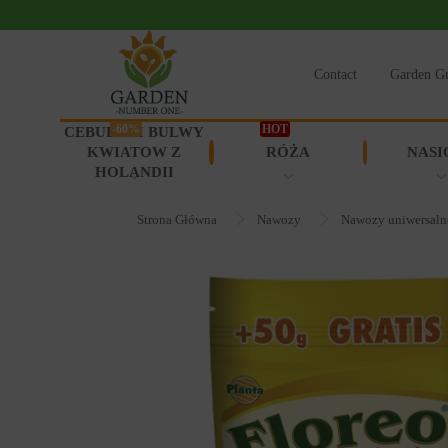
Contact
Garden G
-60%
HOT
CEBULKI I BULWY
KWIATOW Z
RÓŻA
NASI
HOLANDII
Strona Główna
Nawozy
Nawozy uniwersaln