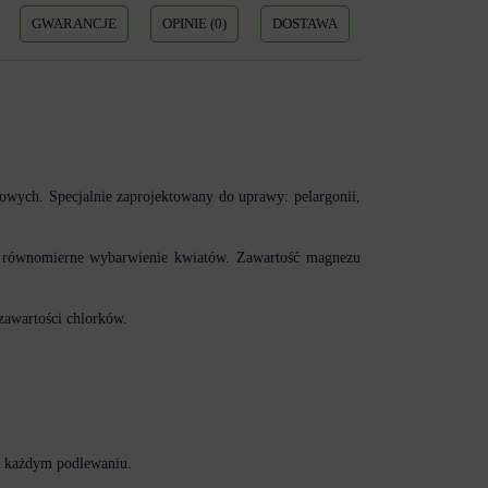
GWARANCJE
OPINIE (0)
DOSTAWA
owych. Specjalnie zaprojektowany do uprawy: pelargonii,
n i równomierne wybarwienie kwiatów. Zawartość magnezu
 zawartości chlorków.
zy każdym podlewaniu.