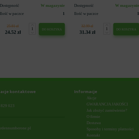
Dostępność
W magazynie
Dostępność
W magazyni
Ilość w paczce
1
Ilość w paczce
25.81 zł
32.99 zł
DO KOSZYKA
DO KOSZYKA
24.52 zł
31.34 zł
acje kontaktowe
Informacje
Akcje
GWARANCJA JAKOŚCI
 829 023
Jak złożyć zamówienie?
O firmie
Dostawa
rdennumberone.pl
Sposoby i terminy płatności
Kontakt