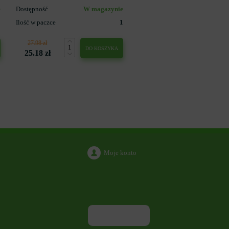
e
Dostępność
W magazynie
1
Ilość w paczce
1
27.98 zł
DO KOSZYKA
25.18 zł
Moje konto
ODDZWONIENIE