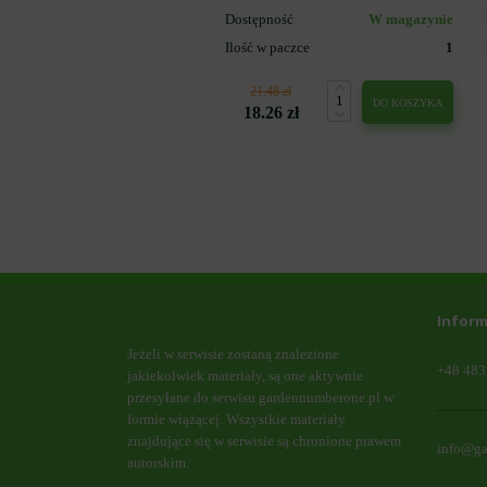
Dostępność
W magazynie
Ilość w paczce
1
21.48 zł
DO KOSZYKA
18.26 zł
Inform
Jeżeli w serwisie zostaną znalezione
+48 483
jakiekolwiek materiały, są one aktywnie
przesyłane do serwisu
gardennumberone.pl
w
formie wiążącej. Wszystkie materiały
znajdujące się w serwisie są chronione prawem
info@ga
autorskim.