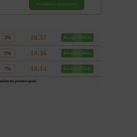
ł
Powiadom o dostępności
10.57
3%
Korzyść 0.33 zł.
10.36
5%
Korzyść 0.54 zł.
10.14
7%
Korzyść 0.76 zł.
tualnymi promocjami.