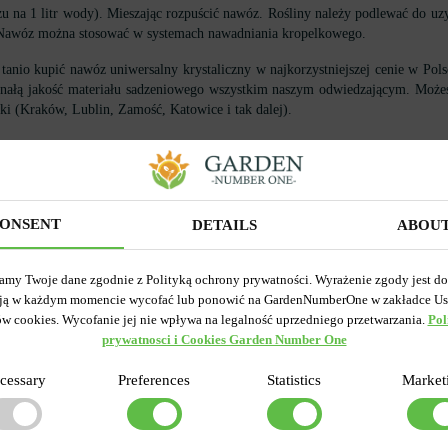
u na 1 litr wody). Mieszając rozpuścić nawóz. Rośliny należy podlewać do u
ch. Nawóz można stosować w systemach nawadniania kropelkowego.
nio kupić nawóz uniwersalny krystaliczny w najkorzystniejszej cenie w Polsce
onałą jakość materiału sadzeniowego wszystkim naszym odwiedzającym. Możes
ski (Kraków, Lublin, Zamość, Katowice i tak dalej).
ONSENT
DETAILS
ABOU
Ostatnio prz
amy Twoje dane zgodnie z Polityką ochrony prywatności. Wyrażenie zgody jest d
ją w każdym momencie wycofać lub ponowić na GardenNumberOne w zakładce Us
ów cookies. Wycofanie jej nie wpływa na legalność uprzedniego przetwarzania.
Pol
prywatnosci i Cookies Garden Number One
cessary
Preferences
Statistics
Market