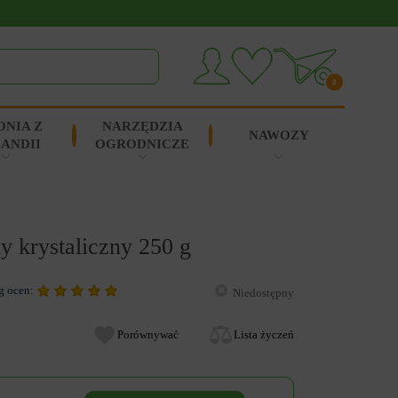
0
ONIA Z
NARZĘDZIA
NAWOZY
ANDII
OGRODNICZE
krystaliczny 250 g
g ocen:
Niedostępny
Porównywać
Lista życzeń