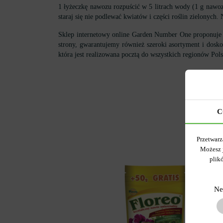
1 łyżeczkę nawozu rozpuścić w 5 litrach wody (1 g nawoz
staraj się nie podlewać kwiatów i części roślin zielony
Sklep internetowy online Garden Number One proponuje ta
strony, gwarantujemy również szeroki asortyment i dosk
która jest realizowana pocztą do wszystkich regionów Pol
C
Przetwarz
Możesz 
plik
Ne