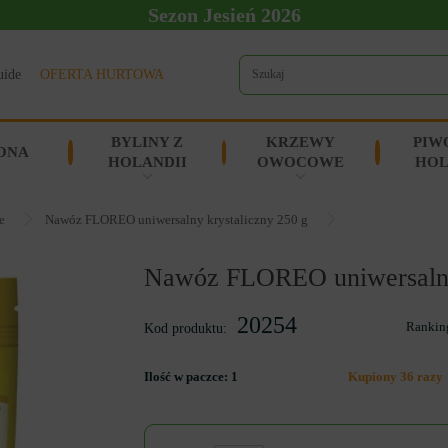
Sezon Jesień 2026
uide
OFERTA HURTOWA
BYLINY Z
KRZEWY
PIW
ONA
HOLANDII
OWOCOWE
HOL
e
Nawóz FLOREO uniwersalny krystaliczny 250 g
Nawóz FLOREO uniwersalny 
20254
Rankin
Kod produktu:
Ilość w paczce:
1
Kupiony 36 razy