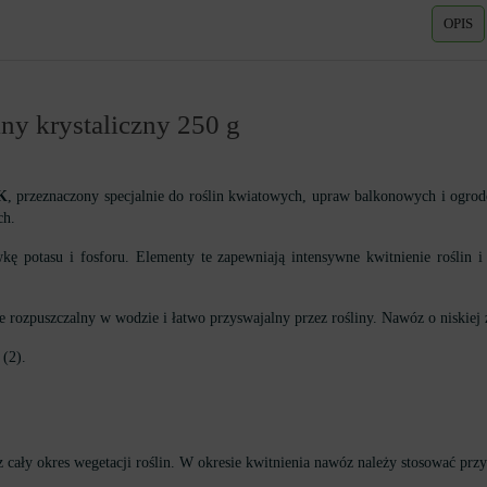
OPIS
y krystaliczny 250 g
PK
, przeznaczony specjalnie do roślin kwiatowych, upraw balkonowych i ogrod
ch.
kę potasu i fosforu. Elementy te zapewniają intensywne kwitnienie rośli
ie rozpuszczalny w wodzie i łatwo przyswajalny przez rośliny. Nawóz o niskiej
(2).
cały okres wegetacji roślin. W okresie kwitnienia nawóz należy stosować pr