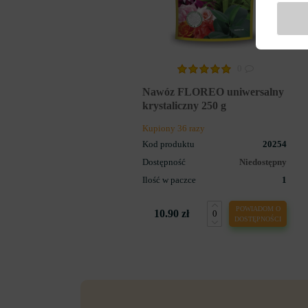
0
Nawóz FLOREO uniwersalny
krystaliczny 250 g
Kupiony 36 razy
Kod produktu
20254
Dostępność
Niedostępny
Ilość w paczce
1
POWIADOM O
10.90 zł
DOSTĘPNOŚCI