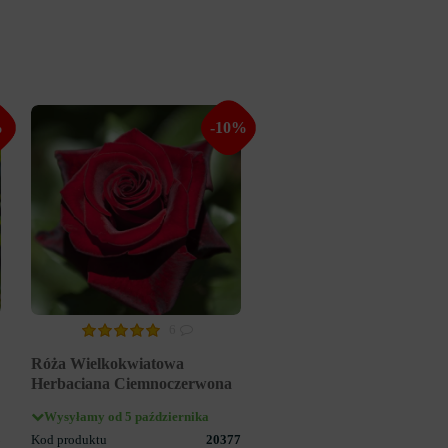
%
-10%
6
Róża Wielkokwiatowa
Herbaciana Ciemnoczerwona
Wysyłamy od 5 października
8
Kod produktu
20377